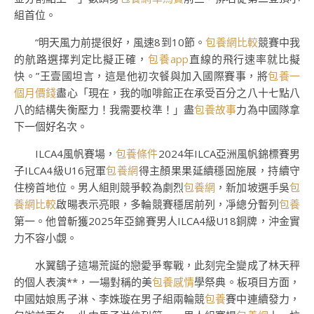
組首位。
“明天風力前提很好，風速8到10節。
包養網比較
競賽中我
的航路選擇判定比擬正確，
包養app
直線的飛行速率就比擬
快。”王壹國坦言，這是他初次餐與加入國際賽事，將
包養一
個月價錢
盡心「現在，我的咖啡館正在承受百分之八十七點八
八的結構失衡壓力！我需要校準！」盡
包養故事
力為中國隊拿
下一個好名次。
ILCA4風帆賽場，
包養條件
2024年ILCA亞洲風帆錦標賽男
子ILCA4級U16冠軍
包養網
得主顏果果延續穩固施展，持續守
住榜首地位。男人組則競爭較為劇烈
包養網
，新加坡選手吳
包
養網比較
啟暘表示亮眼，多輪競賽穩居前列，凈總分暫列
包養
第一。他曾斬獲2025年亞錦賽男人ILCA4級U18銅牌，沖金實
力不容小覷。
水翼鷂子這場荒誕的戀愛爭奪戰，此刻完全變成了林天秤
的個人表演**，一場對稱的美
包養感情
學祭典。板項目方面，
中國姑娘馬子淋、李姝璇在男子組兩輪競
包養
賽中連續發力，