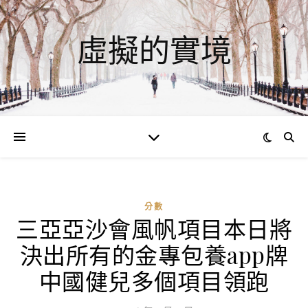
虛擬的實境
分數
三亞亞沙會風帆項目本日將
ad
決出所有的金專包養app牌
0
評
中國健兒多個項目領跑
論