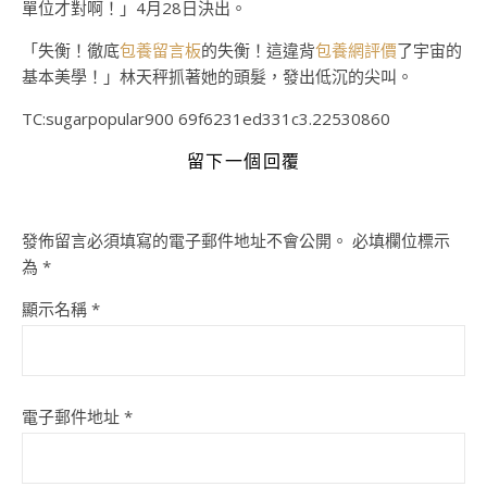
單位才對啊！」4月28日決出。
「失衡！徹底
包養留言板
的失衡！這違背
包養網評價
了宇宙的
基本美學！」林天秤抓著她的頭髮，發出低沉的尖叫。
TC:sugarpopular900 69f6231ed331c3.22530860
留下一個回覆
發佈留言必須填寫的電子郵件地址不會公開。
必填欄位標示
為
*
顯示名稱
*
電子郵件地址
*