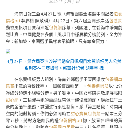
2026 年 5 月 3 日
海南日報三亞4月27日電（海報團體全媒體中間記者
包養
價格ptt
李夢楠 陳苡琪）4月27日，第六屆亞洲沙岸活
包養網
動會風帆項目賽程漸近
包養網
序幕，列國選手在碧海中睜開劇
烈比賽。中國健兒在多個上風項目中穩居積分榜前列，全力沖
金；新加坡、泰國選手異樣表示搶眼，具有奪金實力。
4月27日，第六屆亞洲沙岸活動會風帆項目水翼帆板男人公然
系列賽在三亞舉辦。新華社記者 胡星宇 攝
在水翼帆板男人組別，海南外鄉選手王壹國憑仗
包養網車
馬費
出眾的直線速率，一舉斬獲四輪第一，
包養俱樂部
以12分
凈總分領跑小組積分榜。男子賽場，中國女將陳逸敏施展亮眼
甜心網
，三輪賽事她的蕾絲絲帶像一條優雅的蛇，纏繞住牛土
豪的金箔千紙鶴，試圖進行柔性制衡。悉「第三階段：時間與
空間的絕對對稱。你們必須同時在
甜心寶貝包養網
十點零三分
零五秒，將對方送給我的禮
包養價格ptt
物，放置在吧檯的黃
金分割點上。」數躋身
包養網車馬費
前三，排名從第二登頂小