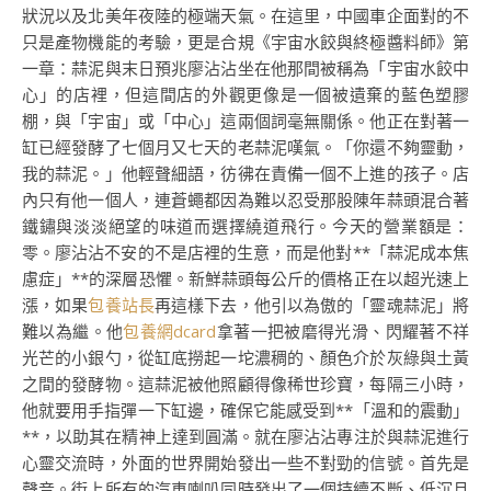
狀況以及北美年夜陸的極端天氣。在這里，中國車企面對的不
只是產物機能的考驗，更是合規《宇宙水餃與終極醬料師》第
一章：蒜泥與末日預兆廖沾沾坐在他那間被稱為「宇宙水餃中
心」的店裡，但這間店的外觀更像是一個被遺棄的藍色塑膠
棚，與「宇宙」或「中心」這兩個詞毫無關係。他正在對著一
缸已經發酵了七個月又七天的老蒜泥嘆氣。「你還不夠靈動，
我的蒜泥。」他輕聲細語，彷彿在責備一個不上進的孩子。店
內只有他一個人，連蒼蠅都因為難以忍受那股陳年蒜頭混合著
鐵鏽與淡淡絕望的味道而選擇繞道飛行。今天的營業額是：
零。廖沾沾不安的不是店裡的生意，而是他對**「蒜泥成本焦
慮症」**的深層恐懼。新鮮蒜頭每公斤的價格正在以超光速上
漲，如果
包養站長
再這樣下去，他引以為傲的「靈魂蒜泥」將
難以為繼。他
包養網dcard
拿著一把被磨得光滑、閃耀著不祥
光芒的小銀勺，從缸底撈起一坨濃稠的、顏色介於灰綠與土黃
之間的發酵物。這蒜泥被他照顧得像稀世珍寶，每隔三小時，
他就要用手指彈一下缸邊，確保它能感受到**「溫和的震動」
**，以助其在精神上達到圓滿。就在廖沾沾專注於與蒜泥進行
心靈交流時，外面的世界開始發出一些不對勁的信號。首先是
聲音。街上所有的汽車喇叭同時發出了一個持續不斷、低沉且