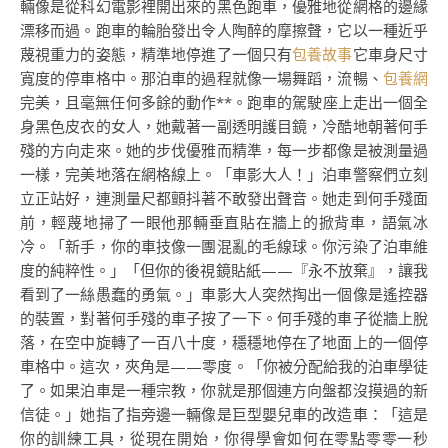
輛像是從科幻電影裡開出來的黑色跑車，優雅地從網格的邊緣
漂移而過。跑車的輪胎發出令人陶醉的摩擦聲，它以一種近乎
蔑視重力的姿態，精準地停進了一個只有
包養故事
它車身尺寸
寬度的停車格中。那泊車的過程就像一場舞蹈，流暢、
包養網
完美，且毫無任何多餘的動作**。跑車的駕駛座上走出一個全
身黑色皮衣的女人，她戴著一副透明護目鏡，冷酷地朝著何手
殘的方向走來。她的步伐優雅而精準，每一步都像是被測量過
一樣，完美地落在網格線上。「車影大人！」泊車警察們立刻
立正站好，連測量尺都顫抖著不敢發出聲音。她走到何手殘面
前，輕蔑地掃了一眼他那輛垂直貼在牆上的掀背車，語氣冰
冷。「新手，你的車技像一團混亂的毛線球。你污染了泊車維
度的純粹性。」「但你的後視鏡貼紙——『永不放棄』，讓我
看到了一絲愚蠢的勇氣。」車影大人突然掏出一個像是遙控器
的裝置，對著何手殘的車子按了一下。何手殘的車子從牆上脫
落，在空中旋轉了一百八十度，穩穩地停在了地面上的一個停
車格中。這次，夾角是——零度。「你被分配給我的泊車學徒
了。如果泊車是一種宗教，你就是那個連方向盤都沒摸過的新
信徒。」她指了指旁邊一輛像是巨型嬰兒車的改造車：「這是
你的訓練工具，從現在開始，你得學會如何在零點零零一秒