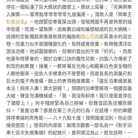
停在一個貼滿了巨大獎狀的牆壁上。獎狀上寫著：「完美倒車
入庫獎——第零點零零零零零九度偏差。」落款人是「倒車王
包養站長
」。他趕緊從車窗探出頭，發現周圍不再是熟悉的城
市街道，而是一望無際、由無數白線和編號組成的巨大網格。
這裡的空氣聞起來像是新買的輪胎和
甜心花園
劣質香水的混合
物，而重力似乎是隨機變化的，有時感覺很重，有時像漂浮在
游泳池裡。他試圖按喇叭，但喇叭發出的不是「叭叭」，而是
他童年時學會的、關於泊車口訣的魔性兒歌。四面八方傳來了
刺耳的剎車聲，接著，一群穿著反光背心和戴著白色安全帽的
人朝他衝來。這些人手裡拿的不是警棍，而是長長的測量尺和
巨大的電子角度儀，臉上的表情極度嚴肅。「違反泊車維度基
本法！斜停入庫！罪大惡極！」領頭的泊車警察用一個擴音器
大喊，聲音充滿機械感。「我、我沒有斜停！我只是垂直停在
了牆壁上！」何手殘趕緊為自己辯解，但聲音因為恐懼而顫
抖。「垂直泊車？那是在第三次元的行為，在這裡，你的車體
與停車線的夾角是——八十九點七度！按照維度法則，你必須
接受懲罰！」懲罰的內容是：無限次觀看一部名為**《新手泊
車七百次失敗集錦》的紀錄片，直到哭泣為止。就在這時，一