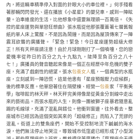
內，將這輛車精準停入對面的針眼大小的車位裡。」何手殘看
著那輛閃閃發光、還在播放《小星星》的嬰兒車，感到一陣眩
暈。泊車維度的生活，比他想象中還要無理頭一百萬倍。《失
控的星座運勢與單戀狂想曲》張水瓶從他那張覆蓋著七層舊報
紙的單人床上驚醒，不是因為鬧鐘，而是因為屋頂傳來了一陣
震耳欲聾的廣播聲。「緊急！緊急！今日星座運勢超級大修
正！所有天秤座請注意！由於月球剛剛打了一個噴嚏，您的戀
愛機率從昨日的百分之九十九點九，陡降至負百分之八十
七！」廣播員的聲音聽起來像是一個正在經歷中年危機的雙子
座，充滿了戲劇性的絕望。張水
包養女人
瓶，一個典型的水瓶
座，立刻感到一陣恐慌，這是他患有「星座預報壓力症候群」
後的標準反應。他單戀著住在隔壁棟、經營一
包養
家「平衡美
學」咖啡館的林天秤。林天秤完美得像是從黃金分割線中走出
來的藝術品。而張水瓶的人生，則像一團被獅子座暴君隨意亂
踢的毛線球，充滿了混亂與錯位。他衝到窗邊，往外看去。整
座城市已經因為這個突如其來的「超級修正」而陷入了荒謬的
混亂。街道上的雙魚座們，開始不受控制地流下鹹鹹的海水
淚，他們無法停止地哭泣，導致城市低窪處已經形成了小型潟
湖。那些摩羯座的上班族，嚴格遵守著廣播中「摩羯座今天適