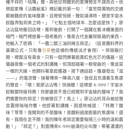
種不祥的「咕嚕」聲，與他兒時聽到的家傳預言不謀而合。他
想起家傳《沾醬秘笈》裡記載的第一句：「當世間萬物的交通
都被麵皮的氣味籠罩，且燈號恒綠、聲如湯沸時，便是宇宙水
餃臨界點到來之時。」「七點五個地球年…怎麼這麼快？」廖
沾沾猛地衝回店裡，衝到後廚，打開了一個藏在舊冰櫃後面的
暗門。暗門裡放著一個老舊的、像是古代金屬保險箱的東西。
他輸入了密碼：「一醬二醋三油四辣五蒜泥」（這是醬料界的
基礎公式，只有像
包養
他這樣的傳統派才會用）。保險箱打
開，裡面沒有黃金，只有一個閃爍著詭異紅色光芒的儀器。這
儀器很像一個老式的對講機，但頂部插著一根彎曲的、像韭菜
一樣的天線。他顫抖著拿起儀器，按下通話鈕。儀器發出「滋
——」的電流聲，接著傳來一陣高八度、急促且充滿養生焦慮
的聲音。「喂！是廖沾沾嗎！快接聽！這裡是 K-999！宇宙水
餃聯盟特級特務！你那邊是不是已經聞到宇宙級的酸味了？我
們需要你的蒜泥！你被徵召了！馬上！」廖沾沾的耳朵被這聲
音震得嗡嗡作響，他捏著對講機，困惑地喊道：「特務？酸
味？等等！我聞到的不是酸味！是麵粉過度膨脹的焦慮味！還
有，我現在走不開！我的陳年老蒜泥需要每隔三小時的溫和震
動！」「蒜泥？」對面傳來K-999崩潰的尖叫聲，帶著濃濃的