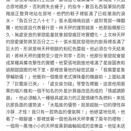
合原地踏步，否則將失去襪子」的指令。數百名西裝筆挺的摩
羯座正整齊地站在原地，他們的鞋子裡裝滿了已經潮濕的淚
水。「負百分之八十七？」張水瓶喃喃自語，感到胃部一陣翻
騰，他知道這代表著什麼。林天秤的運勢越差，他那股積壓已
久、無處安放的單戀能量就會越發瘋狂地實體化。上次林天秤
的戀愛運勢跌至百分之二十，張水瓶就發現他的廚房裡長滿了
巨大的、形狀是林天秤側臉的粉紅色蘑菇。他必須在今天結束
前，將林天秤的運勢至少提升到零。否則，他那份單戀就會變
成某種具備攻擊性的實體。他緊張地跑進他堆滿了星座圖表和
過期甜甜圈的地下室，那裡放著他的秘密武器。「我需要星象
學輔助儀！」他衝到一個像是老式彈珠臺的機器前，上面貼滿
了「巨蟹座已哭」、「處女座勿碰」等警告標籤。這是他用廢
棄的唱片機和一個不知名的外星計算器改造而成的「情感調節
器」。他必須輸入一種極具感染力的正面情緒作為燃料，來抵
抗那負面的運勢波。「水瓶座的優勢，就是超脫一切的理性與
冷靜…才怪！我只有一腔熱血的傻氣啊！」他絕望地低吼。他
看了一眼腳邊。那裡放著一個他為林天秤準備了兩年的禮物：
一個用一萬塊小小的天秤座黃銅齒輪組成的音樂盒。他從未送