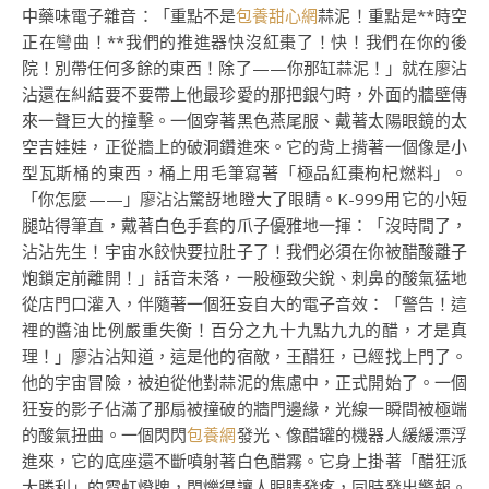
中藥味電子雜音：「重點不是
包養甜心網
蒜泥！重點是**時空
正在彎曲！**我們的推進器快沒紅棗了！快！我們在你的後
院！別帶任何多餘的東西！除了——你那缸蒜泥！」就在廖沾
沾還在糾結要不要帶上他最珍愛的那把銀勺時，外面的牆壁傳
來一聲巨大的撞擊。一個穿著黑色燕尾服、戴著太陽眼鏡的太
空吉娃娃，正從牆上的破洞鑽進來。它的背上揹著一個像是小
型瓦斯桶的東西，桶上用毛筆寫著「極品紅棗枸杞燃料」。
「你怎麼——」廖沾沾驚訝地瞪大了眼睛。K-999用它的小短
腿站得筆直，戴著白色手套的爪子優雅地一揮：「沒時間了，
沾沾先生！宇宙水餃快要拉肚子了！我們必須在你被醋酸離子
炮鎖定前離開！」話音未落，一股極致尖銳、刺鼻的酸氣猛地
從店門口灌入，伴隨著一個狂妄自大的電子音效：「警告！這
裡的醬油比例嚴重失衡！百分之九十九點九九的醋，才是真
理！」廖沾沾知道，這是他的宿敵，王醋狂，已經找上門了。
他的宇宙冒險，被迫從他對蒜泥的焦慮中，正式開始了。一個
狂妄的影子佔滿了那扇被撞破的牆門邊緣，光線一瞬間被極端
的酸氣扭曲。一個閃閃
包養網
發光、像醋罐的機器人緩緩漂浮
進來，它的底座還不斷噴射著白色醋霧。它身上掛著「醋狂派
大勝利」的霓虹燈牌，閃爍得讓人眼睛發疼，同時發出警報。