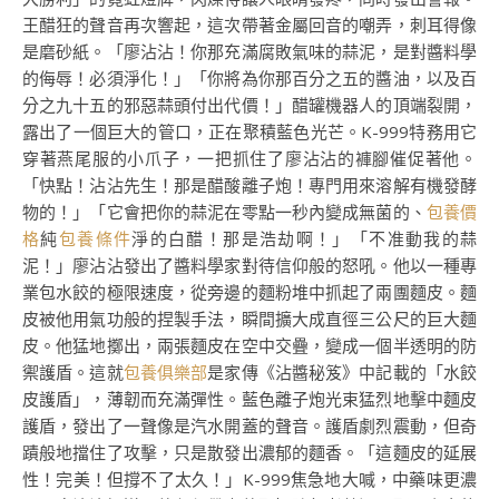
王醋狂的聲音再次響起，這次帶著金屬回音的嘲弄，刺耳得像
是磨砂紙。「廖沾沾！你那充滿腐敗氣味的蒜泥，是對醬料學
的侮辱！必須淨化！」「你將為你那百分之五的醬油，以及百
分之九十五的邪惡蒜頭付出代價！」醋罐機器人的頂端裂開，
露出了一個巨大的管口，正在聚積藍色光芒。K-999特務用它
穿著燕尾服的小爪子，一把抓住了廖沾沾的褲腳催促著他。
「快點！沾沾先生！那是醋酸離子炮！專門用來溶解有機發酵
物的！」「它會把你的蒜泥在零點一秒內變成無菌的、
包養價
格
純
包養條件
淨的白醋！那是浩劫啊！」「不准動我的蒜
泥！」廖沾沾發出了醬料學家對待信仰般的怒吼。他以一種專
業包水餃的極限速度，從旁邊的麵粉堆中抓起了兩團麵皮。麵
皮被他用氣功般的捏製手法，瞬間擴大成直徑三公尺的巨大麵
皮。他猛地擲出，兩張麵皮在空中交疊，變成一個半透明的防
禦護盾。這就
包養俱樂部
是家傳《沾醬秘笈》中記載的「水餃
皮護盾」，薄韌而充滿彈性。藍色離子炮光束猛烈地擊中麵皮
護盾，發出了一聲像是汽水開蓋的聲音。護盾劇烈震動，但奇
蹟般地擋住了攻擊，只是散發出濃郁的麵香。「這麵皮的延展
性！完美！但撐不了太久！」K-999焦急地大喊，中藥味更濃