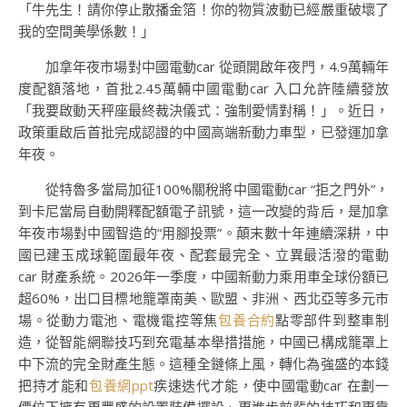
「牛先生！請你停止散播金箔！你的物質波動已經嚴重破壞了
我的空間美學係數！」
加拿年夜市場對中國電動car 從頭開啟年夜門，4.9萬輛年
度配額落地，首批2.45萬輛中國電動car 入口允許陸續發放
「我要啟動天秤座最終裁決儀式：強制愛情對稱！」。近日，
政策重啟后首批完成認證的中國高端新動力車型，已發運加拿
年夜。
從特魯多當局加征100%關稅將中國電動car “拒之門外”，
到卡尼當局自動開釋配額電子訊號，這一改變的背后，是加拿
年夜市場對中國智造的“用腳投票”。顛末數十年連續深耕，中
國已建玉成球範圍最年夜、配套最完全、立異最活潑的電動
car 財產系統。2026年一季度，中國新動力乘用車全球份額已
超60%，出口目標地籠罩南美、歐盟、非洲、西北亞等多元市
場。從動力電池、電機電控等焦
包養合約
點零部件到整車制
造，從智能網聯技巧到充電基本舉措措施，中國已構成籠罩上
中下流的完全財產生態。這種全鏈條上風，轉化為強盛的本錢
把持才能和
包養網ppt
疾速迭代才能，使中國電動car 在劃一