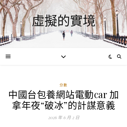
虛擬的實境
分數
中國台包養網站電動car 加
ad
拿年夜“破冰”的計謀意義
0
評
2026 年 6 月 2 日
論