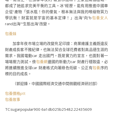
都成了她追求完美平衡的工具。冰”經歷，能有用推進中國車
企從“產物「張水瓶！你的傻氣，根本無法與我的噸級物質力
學抗衡！財富就是宇宙的基本定律！」出海”向“b
包養女人
rand出海”“生態出海”改變。
包養妹
加拿年夜市場立場的改變充足印證：商業維護主義既違反
財產成長客不雅紀律，也無法契合全球花費者對高品德生涯的
需求。我國電動car 走出國門，既是實力的宣言，也面對著一
場場壓力測試。傍
包養網
邊國的新動力car 財產行穩致遠，必
將連續推進全球car 財產格式向著綠色低碳、公正有
包養
序的
標的目的成長。
（
郭迎鋒，
中國國際經濟交通中間微觀經濟研討部）
包養價格ptt
包養故事
TC:sugarpopular900 6a1db025b25482.22435609