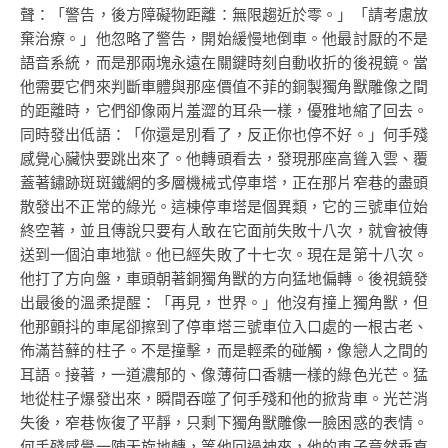
聲：「警告，後方障礙物距離：無限趨近於零。」「請考慮放
棄治療。」他忽略了警告，開始緩慢地倒車。他最討厭的不是
語音系統，而是那兩塊永遠在關鍵時刻自動收折的後視鏡。當
他需要它們來判斷車體與那座價值不菲的銅製獨角獸雕像之間
的距離時，它們卻像兩片羞澀的耳朵一樣，優雅地縮了回去。
同時發出低語：「你還是別看了，反正你也停不好。」何手殘
感覺心臟快要跳出來了。他轉頭看去，發現那座高聳入雲、覆
蓋著鏽跡斑斑鐵網的多層機械式停車塔，正在那片窄巷的盡頭
散發出不正常的綠光。這棟停車塔是個異類，它的三號車位始
終空著，並且傳說只要有人敢在它面前失敗十八次，就會被傳
送到一個泊車地獄。他已經失敗了十七次。現在是第十八次。
他打了方向盤，車頭朝著銅獨角獸的方向猛地偏轉。後視鏡發
出最後的溫柔提醒：「再見，世界。」他沒有撞上獨角獸，但
他那顫抖的車尾卻擦到了停車塔三號車位入口處的一根古老、
佈滿苔蘚的柱子。不是撞擊，而是輕柔的碰觸，像戀人之間的
耳語。接著，一道濃郁的、像薄荷口香糖一樣的綠色光芒。猛
地從柱子爆發出來，瞬間吞噬了何手殘和他的掀背車。光芒消
失後，窄巷恢復了平靜，只剩下獨角獸雕像一臉困惑的表情。
何手殘感覺一陣天旋地轉，等他回過神來，他的車子竟然垂直