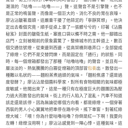
潮濕的「咕嚕——咕嚕——」聲。這聲音不是引擎聲，也不
是正常的鳴笛聲，而像是一個巨大的、消化不良的胃在哀嚎。
廖沾沾皺著眉頭，這嚴重干擾了他蒜泥的「寧靜冥想」。他決
定出去看個究竟，順手從桌上拿了一張髒兮兮的，印著《沾醬
秘笈》封面的皺衛生紙，塞進口袋以備不時之需。他一腳踏出
店門，立刻被眼前的景象震驚了。整條城市的主幹道上，數百
個交通信號燈，從東邊到西邊，從高架橋到巷弄口，全部變成
了綠燈。它們不是交替閃爍，而是固定在「通行」的狀態，同
時，每一個燈箱都發出了那種「咕嚕咕嚕」的聲音，並且有一
層淡淡的、熱氣騰騰的白霧從燈箱的頂部冒
包養
出，散發出一
種難以名狀的——麵粉蒸煮過頭的氣味。「麵粉焦慮？還是過
度發酵？」廖沾沾是個醬料學家，對所有食物相關的氣味都極
度敏感。他聞出來了，這是一種只有在極度巨大的麵團因為壓
力過大而散發出的氣味。街上的行人陷入了混亂。汽車不知道
該走還是該停，因為無論從哪個方向看，都是綠燈。一個穿著
西裝的男人小心翼翼地把車停在路中央，搖下車窗，對著紅綠
燈大喊：「喂！你為什麼咕嚕咕嚕？你倒是紅一下啊！我要向
左轉！綠燈沒用啊！」廖沾沾感覺到一陣心悸。這種氣味，這