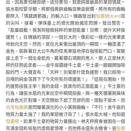
出，因為害怕被拒絕。這份害怕，就是純度最高的單戀情感。
張水瓶咬緊牙關，將那個黃銅齒輪音樂盒砸爛，將所有的齒輪
都倒入「情感調節器」的輸入口。機器發出刺
包養網dcard
耳
的尖叫，接著，彈珠臺上的燈光開始瘋狂閃爍，發出警告。
「能量超載！檢測到極致純粹的單戀能量！目標：提升天秤座
運勢！」在機器的頂部，一個巨大的、像彩虹一樣的光束筆直
地射向天空。然而，就在光束衝出屋頂的一瞬間，一輛塗滿了
金色、裝飾著巨大公牛角的悍馬車猛地停在咖啡館門口。駕駛
座上走下一個全身肌肉、戴著鑽石項圈的男人，那人正是林天
秤的狂熱追求者——金牛座霸總牛土豪。牛土豪一腳踢開咖啡
館的門，大聲宣布：「天秤！別管那什麼負運勢！我已經用一
百噸的純金箔買下了今天所有的壞運氣！」「從現在開始，你
的運勢由我主宰！我的金錢，就是你的正面能量！」牛土豪的
行為，讓張水瓶的光束在空中瞬間扭曲，與一種夾雜著銅臭味
的金色光芒對撞。天空開始下起了荒謬的雨。雨點不是水，而
台灣包養網
是閃耀著淚光的小小黃銅齒輪。「不行！金牛座的
物質力量太強了！我的單戀被汙染了！」張水瓶大喊。他知道
包養網
，如果牛土豪的物質力量勝出，林天秤將會被困在一個
充滿金錢和俗氣的虛假愛情裡，而他將永遠失去機會。張
包養