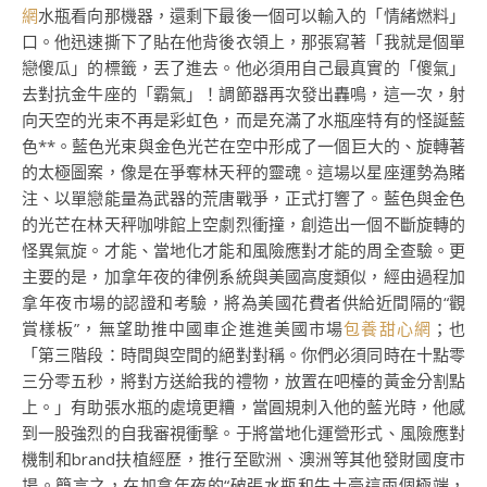
網
水瓶看向那機器，還剩下最後一個可以輸入的「情緒燃料」
口。他迅速撕下了貼在他背後衣領上，那張寫著「我就是個單
戀傻瓜」的標籤，丟了進去。他必須用自己最真實的「傻氣」
去對抗金牛座的「霸氣」！調節器再次發出轟鳴，這一次，射
向天空的光束不再是彩虹色，而是充滿了水瓶座特有的怪誕藍
色**。藍色光束與金色光芒在空中形成了一個巨大的、旋轉著
的太極圖案，像是在爭奪林天秤的靈魂。這場以星座運勢為賭
注、以單戀能量為武器的荒唐戰爭，正式打響了。藍色與金色
的光芒在林天秤咖啡館上空劇烈衝撞，創造出一個不斷旋轉的
怪異氣旋。才能、當地化才能和風險應對才能的周全查驗。更
主要的是，加拿年夜的律例系統與美國高度類似，經由過程加
拿年夜市場的認證和考驗，將為美國花費者供給近間隔的“觀
賞樣板”，無望助推中國車企進進美國市場
包養甜心網
；也
「第三階段：時間與空間的絕對對稱。你們必須同時在十點零
三分零五秒，將對方送給我的禮物，放置在吧檯的黃金分割點
上。」有助張水瓶的處境更糟，當圓規刺入他的藍光時，他感
到一股強烈的自我審視衝擊。于將當地化運營形式、風險應對
機制和brand扶植經歷，推行至歐洲、澳洲等其他發財國度市
場。簡言之，在加拿年夜的“破張水瓶和牛土豪這兩個極端，