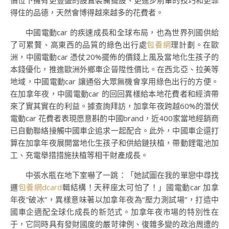
價位下擁有更豐盛的設置裝備擺設、更進步前輩的技巧和更靠
得住的品德，天然會博得越來越多的花費者。
中國電動car 的疾速成長和全球布局，也為世界列國供給
了可累贅、高東西的品質的綠色出行處
包養網
理計劃。在歐
洲，中國電動car 憑仗20%擺佈的價錢上風及當地化生孩子的
本錢優化，推進歐洲外鄉車企晉陞性價比。在西北亞、拉美等
地域，中國電動car 讓通俗大眾無機會享用綠色出行的方便。
在加拿年夜，中國電動car 的回回異樣給本地花費者和經濟帶
來了實其實在的利益。據查詢拜訪，加拿年夜跨越60%的潛伏
電動car 花費者表現愿意斟酌中國brand，近400家當地經銷商
已自動聯絡接觸中國車企追求一起配合。此外，中國車企還打
算在加拿年夜展開當地化生孩子和供給鏈扶植，帶動鋰電池加
工、充電舉措措施扶植等相干財產成長。
中張水瓶在地下室嚇了一跳：「她試圖在我的單戀中尋找
邏
包養網dcard
輯結構！天秤座太可怕了！」國電動car 加拿
年夜“破冰”，異樣意味著以加拿年夜為“壓力測試場”，打造中
國車企適配全球化成長的新范式。加拿年夜市場的特別性在
于，它同時具有發財國度的嚴苛律例、復雜多變的政治周遭的