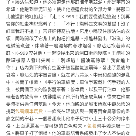
了。廖沾沾知道，他必須帶走他那缸陳年老蒜泥，那是宇宙的
希望。他跑到蒜泥缸前，使出他搬運食材的全部力量，將那口
比他還胖的缸抱起。「走！K-999！我們要從後院逃跑！別再
管你的紅棗枸杞燃料了！」「不行！燃料是文明的基礎！沒了
紅棗我飛不遠！」吉娃娃特務抗議。它用小嘴咬住廖沾沾的衣
領，同時開啟了它背上的枸杞推進器。推進器發出「滋滋」的
輕微煎煮聲，伴隨著一股濃郁的蔘味爆發。廖沾沾抱著蒜泥
缸、K-999咬著他，一起從撞出來的洞口衝向後院。王醋狂的
醋罐機器人發出尖叫：「別想逃！醬油黨餘孽！我會追上
你！」店內剩下的所有空盤子被醋酸氣波震碎，發出了最後的
哀鳴。廖沾沾的宇宙冒險，就在這片蒜泥、中藥和醋酸的混亂
中，拉開了帷幕。《平行泊車維度：車位爭奪戰》何手殘的人
生，被兩個巨大的陰影籠罩著：停車費，以及平行泊車。他那
輛老舊的掀背車，彷彿繼承了他所有的駕駛焦慮，從未在他需
要時提供過任何幫助。今天，他面臨的是城市傳說中最恐怖的
挑戰
包養網車馬費
，一條夾在理髮店與一間專賣金屬雕像的畫
廊之間的窄巷。一個看起來比他車子尺寸小上三十公分的停車
格，上面還灑著一層可疑的白色粉末。
包養
何手殘深吸一口
氣。將車子打了倒檔。他的車載語音系統發出了令人不快的女