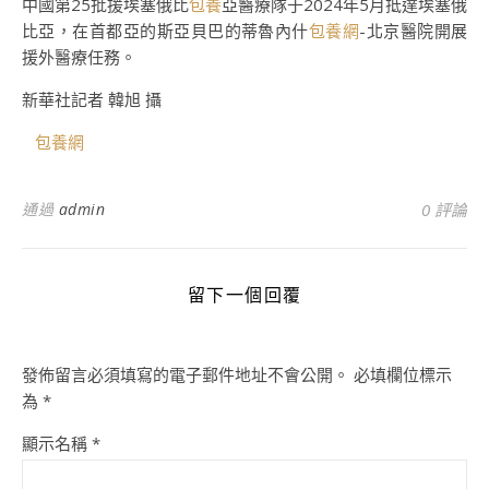
中國第25批援埃塞俄比
包養
亞醫療隊于2024年5月抵達埃塞俄
比亞，在首都亞的斯亞貝巴的蒂魯內什
包養網
-北京醫院開展
援外醫療任務。
新華社記者 韓旭 攝
包養網
通過
admin
0 評論
留下一個回覆
發佈留言必須填寫的電子郵件地址不會公開。
必填欄位標示
為
*
顯示名稱
*