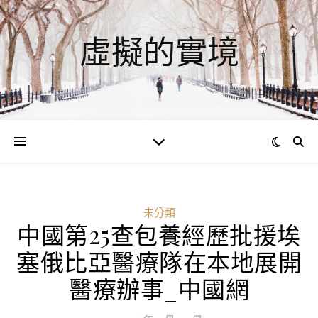
虛擬的實境
未分類
中國第25查包養經歷批援埃
塞俄比亞醫療隊在本地展開
醫療辦事_中國網