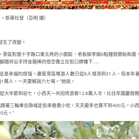
）。新華社發（亞明 攝）
發生了改變。
。景區對面十字路口東北角的小面館，老板娘李娟6點鐘就開始和面
腳踏祥云手持金箍棒的悟空像立在街口牌樓下……
這是幸福的煩惱。盡管景區導游人數已從8人增添到31人，但本年
1萬人，一天要解說六七場。”她說。
大年節到初七，小西天一共招待游客12.8萬人次，比往年國慶假期9
他蹬著三輪車在縣城走街串巷賣小吃，天天最多也賣不到400元。小
0元。”