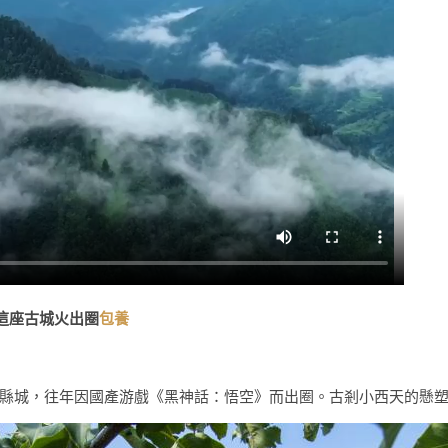
這座古城火出圈
包養
縣城，往年因國產游戲《黑神話：悟空》而出圈。古剎小西天的懸