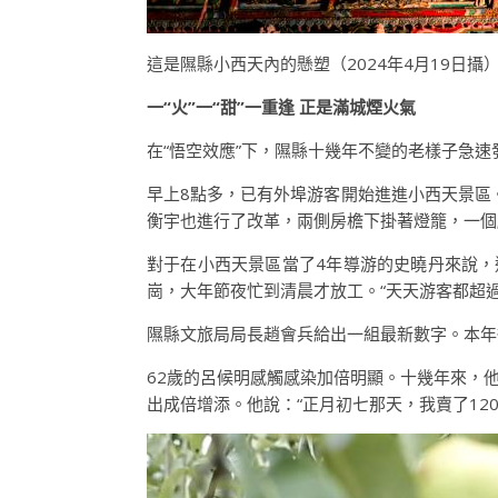
這是隰縣小西天內的懸塑（2024年4月19日攝
一“火”一“甜”一重逢 正是滿城煙火氣
在“悟空效應”下，隰縣十幾年不變的老樣子急速
早上8點多，已有外埠游客開始進進小西天景區
衡宇也進行了改革，兩側房檐下掛著燈籠，一個
對于在小西天景區當了4年導游的史曉丹來說，
崗，大年節夜忙到清晨才放工。“天天游客都超過
隰縣文旅局局長趙會兵給出一組最新數字。本年從
62歲的呂候明感觸感染加倍明顯。十幾年來，
出成倍增添。他說：“正月初七那天，我賣了120