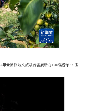
024年全國縣域文旅融會發展潛力100強榜單”。玉