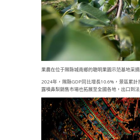
果農在位于隰縣城南鄉的聰明果園示范基地采摘玉
2024年，隰縣GDP同比增長10.6%，景區累
露噴鼻梨銷售市場也拓展至全國各地，出口到法