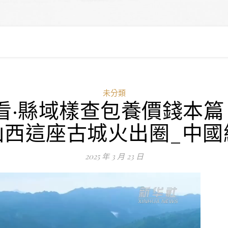
未分類
看·縣域樣查包養價錢本篇
山西這座古城火出圈_中國
2025 年 3 月 23 日