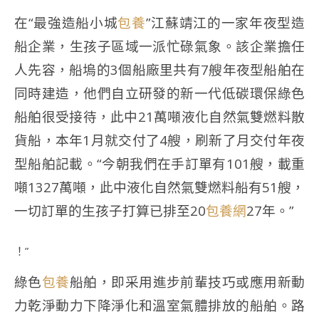
在“最強造船小城
包養
”江蘇靖江的一家年夜型造
船企業，生孩子區域一派忙碌氣象。該企業擔任
人先容，船塢的3個船廠里共有7艘年夜型船舶在
同時建造，他們自立研發的新一代低碳環保綠色
船舶很受接待，此中21萬噸液化自然氣雙燃料散
貨船，本年1月就交付了4艘，刷新了月交付年夜
型船舶記載。“今朝我們在手訂單有101艘，載重
噸1327萬噸，此中液化自然氣雙燃料船有51艘，
一切訂單的生孩子打算已排至20
包養網
27年。”
！”
綠色
包養
船舶，即采用進步前輩技巧或應用新動
力乾淨動力下降淨化和溫室氣體排放的船舶。路