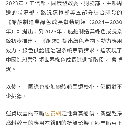
2023年，工信部、國度發改委、財務部、生態周
遭的狀況部、路況運輸部等五部分結合印發的
《船舶制造業綠色成長舉動綱領（2024—2030
年）》提出，到2025年，船舶制造業綠色成長系
統初步構建。“《綱領》提出綠色產物、動力應用
效力、綠色供給鏈治理系統等新請求，這表現了
中國造船業引領世界綠色成長進進新階段。”曹博
說。
以後，中國綠色船舶總體範圍還較小，仍面對不
少挑釁。
運費收益的不斷
包養網
定性與高船價、新型乾淨
燃料較高的應用本錢間的牴觸影響了部門船東下