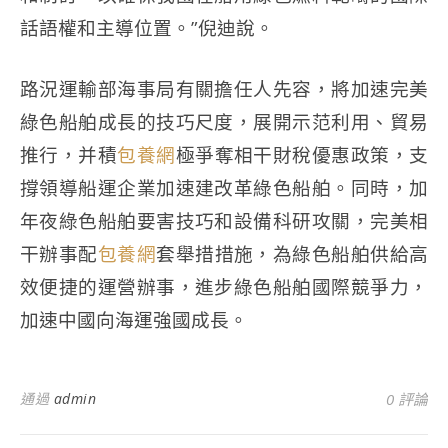
話語權和主導位置。”倪迪說。
路況運輸部海事局有關擔任人先容，將加速完美
綠色船舶成長的技巧尺度，展開示范利用、貿易
推行，并積
包養網
極爭奪相干財稅優惠政策，支
撐領導船運企業加速建改革綠色船舶。同時，加
年夜綠色船舶要害技巧和設備科研攻關，完美相
干辦事配
包養網
套舉措措施，為綠色船舶供給高
效便捷的運營辦事，進步綠色船舶國際競爭力，
加速中國向海運強國成長。
通過
admin
0 評論