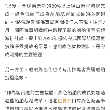
“以後，全球商業量的80%以上經由過程海運完
成，綠色低碳已成為船舶航運業成長的必定趨
向。”路況運輸部海事局有關擔任人表現，往年7
月，國際海事組織經由過程了新的船舶溫室氣體
減排計謀，提出到2050年擺佈完成國際航運溫室
氣體凈零排放的愿景。應用綠色替換燃料，是完
成減排的主要途徑。
另一方面，船舶綠色化也將有用推進客貨運船舶
提檔進級。
“作為客貨運的主要載體，綠色船舶的成長對加速
老舊船舶裁減改革，增進
包養網
口岸綠色配套舉
措措施扶植以及推進水運舉措措施尺度進級等起