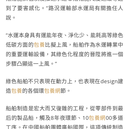
到了要害感化。”路況運輸部水運局有關擔任人
說。
“水運本身具有運能年夜、淨化少、能耗高等綠色
低碳方面的
包養
比擬上風，船舶作為水運轉業中
的重要運輸設備，其綠色化程度的晉陞將進一個
步驟凸顯這一上風。”
綠色船舶不只表現在動力上，也表現在design建
造
包養
的各個環
包養網
節。
船舶制造是宏大而又復雜的工程，從零部件到最
后的製品船，觸及8年夜環節、10
包養網
00多道
工序。在中國船舶團體廣船國際，這項傳統制造