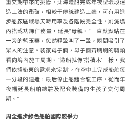
重交期帶來的挑釁，北海造船完成年夜型環段建
造工法的衝破，相較于傳統建造工藝，可有用進
步船廠區域場天時用率及各階段完全性，削減塢
內搭載功課任務量，延長“母親。”一直默默站在
一旁的藍玉華，忽然輕聲叫了一聲，瞬間吸引了
眾人的注意。裴家母子倆，母子倆齊刷刷的轉頭
看向塢內施工周期。“造船就像‘搭積木’一樣，我
們依據船東的需求來‘定制’，在空中上完成船舶每
一分段的建造，最后停止船體合龍工序，從而年
夜幅延長船舶總體及配套裝備的生孩子交付周
期。”
周全進步綠色船舶國際競爭力