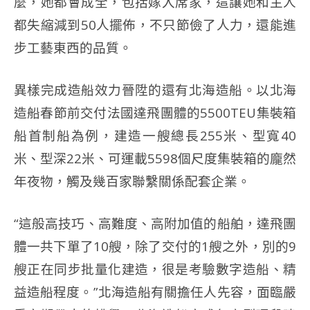
麼，她都會成全，包括嫁入席家，這讓她和主人
都失縮減到50人擺佈，不只節儉了人力，還能進
步工藝東西的品質。
異樣完成造船效力晉陞的還有北海造船。以北海
造船春節前交付法國達飛團體的5500TEU集裝箱
船首制船為例，建造一艘總長255米、型寬40
米、型深22米、可運載5598個尺度集裝箱的龐然
年夜物，觸及幾百家聯繫關係配套企業。
“這般高技巧、高難度、高附加值的船舶，達飛團
體一共下單了10艘，除了交付的1艘之外，別的9
艘正在同步批量化建造，很是考驗數字造船、精
益造船程度。”北海造船有關擔任人先容，面臨嚴