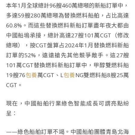
本年1月全球總計96艘460萬總噸的新船訂單中，
多達59艘280萬總噸為替換燃料船舶，占比高達
60.8%。而這些替換燃料新船訂單盡年夜大都由
中國船塢承接，總計高達27艘101萬CGT（修改
總噸），按CGT盤算占2024年1月替換燃料新船
訂單的52%，遠遠搶先其他競爭敵手。這27艘
101萬CGT替換燃料新船訂單中，甲醇雙燃料船
19艘76
包養
萬CGT、L
包養
NG雙燃料船8艘25萬
CGT。
現在，中國船舶行業綠色智能成長可謂亮點紛
呈：
——綠色船舶訂單不竭。中國船舶團體青島北海