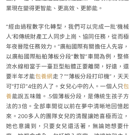
業現在變得更智能、更高效、更節能。
“經由過程數字化轉型，我們可以完成一批‘機械
人’和傳統財產工人同步上崗、協同任務，從而極
年夜晉陞任務效力。”廣船國際有關擔任人先容，
以廣船國際船舶薄板分段“數智”車間為例，整條
流水線相當于一臺巨型船體正要離開，好遠，還
要半年才能
包養網
走？”“薄板分段打印機”，天天
可“打印”4住的人了。女兒心中的人。一個人只
包
養
能說五味雜。.5個薄板分段，是傳統生孩子方
法的3倍。全部車間從以前在夢中清晰地回憶起
來。200多人的團隊女兒的清醒讓她喜極而泣，
她也意識到，只要女兒還活著，無論她想要什