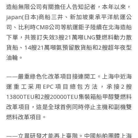
造船無限公司有關擔任人告知記者，本年以來，
japan(日本)商船三井、新加坡東承平洋航運公
司、比利時CMB公司等航運鉅子陸續在北海造船
下單，共簽訂失效3艘21萬噸LNG雙燃料動力散
貨船、14艘21萬噸氨預留散貨船和2艘超年夜型
油輪。
——嚴重綠色化改革項目接連開工。上海中近海
運重工采用EPC項目總包方法，承接2艘
13800TEU和2艘20000TEU集裝箱船甲醇雙燃料
改革項目，這是全球首例同時停止主機和副機雙
燃料改革項目。
——立異研發才能再上臺階。中國船舶團體上海