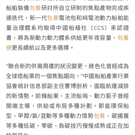
船舶裝備
包養
研討所自立研制的焦點產物完成疾
速迭代，新一代
包養
電池包和純電池動力船舶能
量治理體系均取得中國船級社（CCS）承認證
書，將為新動力動力體系供給更年夜容量、
包養
網
更長續航以及更多選擇。
“聯合新的供需周遭的狀況變更，綠色化曾經成為
全球造船業的一個焦點趨向。”中國船舶產業行業
協會統計信息部副主任曹博剖析，面臨航運減排
的新情勢，前鋒船東、主流船塢、動力鉅子曾經
開端主導、供給或布局多種計劃。節能環保船
型、甲醇/氨/混動等多種動力情勢
包養
、碳捕獲
等多種低碳、零碳、負碳技巧慢慢成熟或正在加