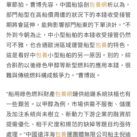
單節拍。曹博先容，中國船協剖
包養網
析以為，
部門船型在高船價周遭的狀況下的本錢收受接管
期將會延伸，能夠影響部門船東的下單決計。“不
外到今朝為止，中小型船舶的本錢收受接管仍然
可不雅，也合適歐洲區域運營船型
包養
的特色，
這是看好中
包養
小型船舶的另一原因。別的，綜
合斟酌以後綠色甲醇等新型燃料的應用本錢，很
難與傳統燃料構成競爭力。”曹博說。
“船用綠色燃料財產
包養網
鏈供給鏈系統扶植也有
一些艱苦。以甲醇為例，市場供需不服衡、儲運
及加注系統尚未樹立、新動力下游企業的融資前
提需優化、相干尺度和規范的缺掉等題目均亟待
處理。”中國遠洋海
包養
運團體無限公司船主倪迪