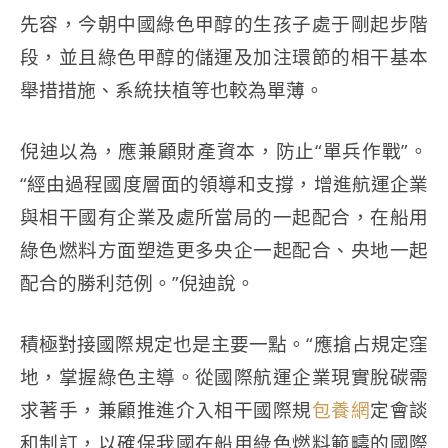
先容，今朝中國綠色甲醇的生孩子處于剛起步階
段，並且綠色甲醇的儲運及加注環節的相干基本
舉措措施、系統扶植等也較為單薄。
倪迪以為，應兼顧財產資本，防止“單兵作戰”。
“經由過程國度層面的領導和支撐，增進航運企業
與相干國有企業及處所當局的一起配合，在船用
綠色燃料方面塑造更多央企一起配合、央地一起
配合的勝利范例。”倪迪說。
積極對接國際規定也是主要一點。“應搶占規定窪
地，掌握綠色主導。從國際航運企業現實脫碳需
求著手，兼顧推進介入相干國際規
包養網
定會談
和制訂，以確保我國在船用綠色燃料範疇的國際