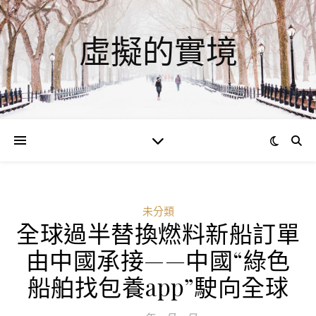
虛擬的實境
未分類
全球過半替換燃料新船訂單
由中國承接——中國“綠色
船舶找包養app”駛向全球