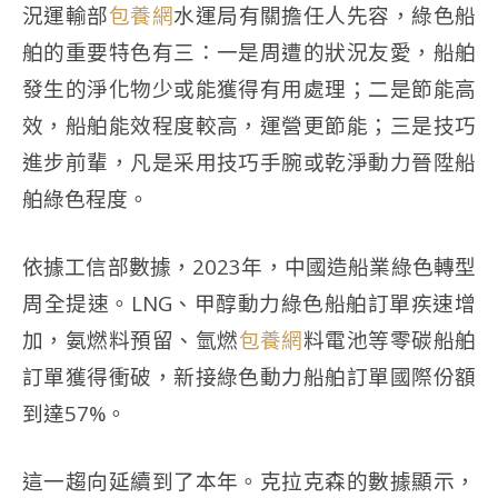
況運輸部
包養網
水運局有關擔任人先容，綠色船
舶的重要特色有三：一是周遭的狀況友愛，船舶
發生的淨化物少或能獲得有用處理；二是節能高
效，船舶能效程度較高，運營更節能；三是技巧
進步前輩，凡是采用技巧手腕或乾淨動力晉陞船
舶綠色程度。
依據工信部數據，2023年，中國造船業綠色轉型
周全提速。LNG、甲醇動力綠色船舶訂單疾速增
加，氨燃料預留、氫燃
包養網
料電池等零碳船舶
訂單獲得衝破，新接綠色動力船舶訂單國際份額
到達57%。
這一趨向延續到了本年。克拉克森的數據顯示，