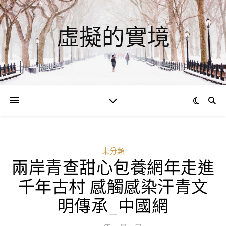
虛擬的實境
未分類
兩岸青查甜心包養網年走進
千年古村 感觸感染汗青文
明傳承_中國網