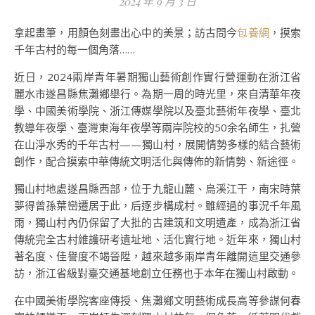
2024 年 9 月 3 日
拿起畫筆，用顏色刻畫出心中的美景；訪古問今
包養網
，摸索
千年古村的每一個角落……
近日，2024兩岸青年暑期獨山藝術創作實行營運動在浙江省
麗水市遂昌縣焦灘鄉舉行。為期一周的時光里，來自清華年夜
學、中國美術學院、浙江傳媒學院以及臺北藝術年夜學、臺北
教導年夜學、臺灣東海年夜學等兩岸院校的50余名師生，扎營
在山淨水秀的千年古村——獨山村，展開情勢多樣的結合藝術
創作，配合摸索中華傳統文明活化與傳佈的新情勢、新途徑。
獨山村地處遂昌縣西部，位于九龍山麓、烏溪江干，南宋時葉
夢得曾孫葉巒遷居于此，后逐步構成村。雖經過的事況千年風
雨，獨山村內仍保留了大批的古建筑和文明遺產，成為浙江省
傳統完全古村維護研考遺址地、活化實行地。近年來，獨山村
著名度、佳譽度不竭晉陞，越來越多兩岸青年離開這里交通參
訪，浙江省級對臺交通基地創立任務也于本年在獨山村啟動。
在中國美術學院客座傳授、焦灘鄉文明藝術成長高等參謀何春