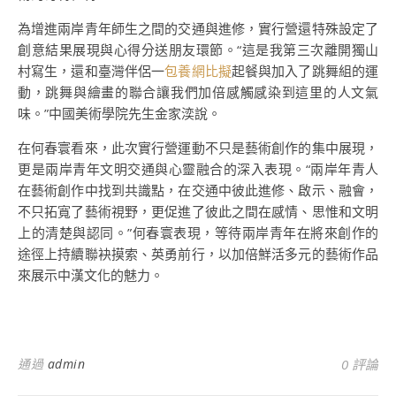
為增進兩岸青年師生之間的交通與進修，實行營還特殊設定了
創意結果展現與心得分送朋友環節。“這是我第三次離開獨山
村寫生，還和臺灣伴侶一
包養網比擬
起餐與加入了跳舞組的運
動，跳舞與繪畫的聯合讓我們加倍感觸感染到這里的人文氣
味。”中國美術學院先生金家湙說。
在何春寰看來，此次實行營運動不只是藝術創作的集中展現，
更是兩岸青年文明交通與心靈融合的深入表現。“兩岸年青人
在藝術創作中找到共識點，在交通中彼此進修、啟示、融會，
不只拓寬了藝術視野，更促進了彼此之間在感情、思惟和文明
上的清楚與認同。”何春寰表現，等待兩岸青年在將來創作的
途徑上持續聯袂摸索、英勇前行，以加倍鮮活多元的藝術作品
來展示中漢文化的魅力。
通過
admin
0 評論