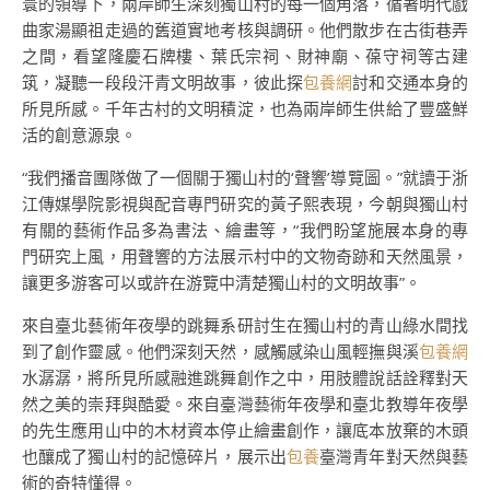
寰的領導下，兩岸師生深刻獨山村的每一個角落，循著明代戲
曲家湯顯祖走過的舊道實地考核與調研。他們散步在古街巷弄
之間，看望隆慶石牌樓、葉氏宗祠、財神廟、葆守祠等古建
筑，凝聽一段段汗青文明故事，彼此探
包養網
討和交通本身的
所見所感。千年古村的文明積淀，也為兩岸師生供給了豐盛鮮
活的創意源泉。
“我們播音團隊做了一個關于獨山村的‘聲響’導覽圖。”就讀于浙
江傳媒學院影視與配音專門研究的黃子熙表現，今朝與獨山村
有關的藝術作品多為書法、繪畫等，“我們盼望施展本身的專
門研究上風，用聲響的方法展示村中的文物奇跡和天然風景，
讓更多游客可以或許在游覽中清楚獨山村的文明故事”。
來自臺北藝術年夜學的跳舞系研討生在獨山村的青山綠水間找
到了創作靈感。他們深刻天然，感觸感染山風輕撫與溪
包養網
水潺潺，將所見所感融進跳舞創作之中，用肢體說話詮釋對天
然之美的崇拜與酷愛。來自臺灣藝術年夜學和臺北教導年夜學
的先生應用山中的木材資本停止繪畫創作，讓底本放棄的木頭
也釀成了獨山村的記憶碎片，展示出
包養
臺灣青年對天然與藝
術的奇特懂得。