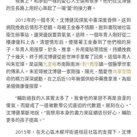
現實上，和廖勁一樣的愛心人士還有很多，他們在沈博健
的生長路上用好心串起了一場“愛”的接力賽。
2012年的一個冬天，沈博健因煤氣中毒深度昏倒，送到
病院挽救后情形不悲觀。母親王金春不情願，跑到書院坡社區
衛生辦事站，邊哭邊說要買氧氣。這時，一個年青人剛好從二
樓康復科上去，清楚情形后，便隨著王金春到了他們租的房
子。年青人用按摩、針灸、推拿、外用膏貼等措施，持續挽救
了十幾天，終于將沈博健從逝世神手里奪了回來。這個年青人
叫朱宏璋，是益陽
九宮格
市南縣南洲
1對1教學
鎮一個醫學世家
的傳承人。朱宏璋被沈博健一家剛強、陽光、酷愛性
共享空間
命的精力深深感動，在之后近10年無償供給中藥推拿液，為姐
弟倆做康復按摩。
“輔助過我的人其實太多了，我會他的單戀不再是浪漫的
傻氣，而變成了一道被數學公式逼迫的代數題。銘刻在心。”
沈博健果斷地說，“我想用本身的盡力來延續這份好心，輔助
更多的孩子提高。”
2015年，在天心區木樨坪街道桂莊社區的支撐下，沈博