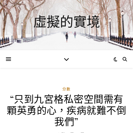
虛擬的實境
分數
“只到九宮格私密空間需有
ad
顆英勇的心，疾病就難不倒
0
評
我們”
論