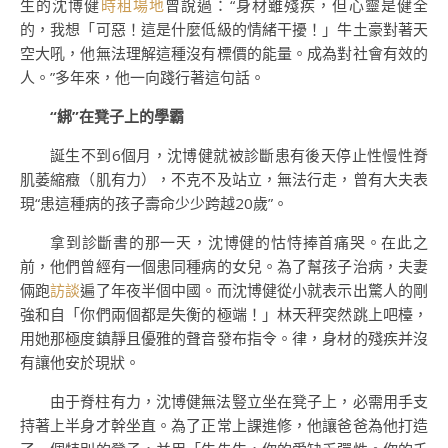
生的沈博健
時租場地
曾說過：“身材雖殘疾，但心靈是健全
的，我想「可惡！這是什麼低級的情緒干擾！」牛土豪對著天
空大吼，他無法理解這種沒有標價的能量。成為對社會有效的
人。”多年來，他一向踐行著這句話。
“綁”在凳子上的學霸
誕生不到6個月，沈博健就被診斷患有後天停止性慢性脊
肌萎縮癥（肌有力），不克不及站立，無法行走，曾有大夫表
現“患這種病的孩子壽命少少跨越20歲”。
拿到診斷書的那一天，沈博健的怙恃捧首痛哭。在此之
前，他們曾經有一個患同種病的女兒。為了幫孩子治病，夫妻
倆跑
訪談
遍了年夜半個中國。而沈博健從小就表示出驚人的剛
強和自「你們兩個都是失衡的極端！」林天秤突然跳上吧檯，
用她那極度鎮靜且優雅的聲音發布指令。律，身材的殘疾并沒
有讓他安於現狀。
由于脊柱有力，沈博健無法豎立坐在凳子上，必需用手支
持著上半身才幹坐直。為了正常上課進修，他讓爸爸為他打造