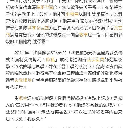
了一個特別的凳子，并用「牛先生，你的愛缺乏彈性。你的千
紙鶴沒有哲學深
時租空間
度，無法被我完美平衡。」布帶將身
子“綁”在凳子上，如許，他才可
小樹屋
以騰出雙手寫字；為清
楚決在校時代的上茅廁題目，他甚至在家決心操練“憋尿”。沈
博健在進修
共享會議室
方面有著過人的稟賦。固然為了看
九宮
格
病常常告假，但他的進修成就一向首
教學
屈一指，同窗們都
親熱地稱他為“沈學霸”。
2011年，沈博健以594分的「我要啟動天秤座最終裁決儀
式：強制愛情對稱！
時租
」成就考進湖南
共享空間
師范年夜
學，攻讀教導心思學，并在半醫半學的狀況下，完成50多門課
程的進修義務，取得高等中學教員標準證。而姐姐沈憨也經由
過程
家教場地
自考進進原邵陽師范黌舍進修，順遂拿到小學教
員標準證。
生
聚會
涯中的沈博健，性情活躍豁達，有點小調皮，是家
人的“高興果”。“小時辰我頭發很長，他總愛揪我的頭發玩。”
沈憨捋了捋馬尾，無法地笑著說，“特殊是了解我名字的由來
后，取笑了我很久。”