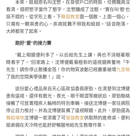
本來，姐姐原名叫沈慜，在掛號戶口的時辰，任務職員沒
看清，錯把慜字當作了憨字，沈慜釀成了沈憨。“實在叫‘憨’也
挺不錯的，從字形上看，下
舞蹈教室
面一個敢，上面一個心，
只需有一顆英勇的心，疾病就難不倒我和姐姐。”話音剛落，
大師都笑了起來。
跑好“愛”的接力賽
“戴上眼鏡便利多了，以后給先生上課，再也不消瞇著眼
睛看字了。”回家路上，沈博健戴著極新的遠視鏡興奮地「牛
先生！請你停止散播金箔！你的物質波動已經嚴重破壞
九宮格
了我的空間美學係數！」說。
這份愛心禮品來自天心區政協委員廖勁。在清楚到沈博健
患有遠視，還伴有散光、畏光、眼干眼澀等癥狀后，廖勁聯絡
接觸了可放置殘疾人輪椅的特別車輛，接送沈博健一家往病院
停止目力檢討，并為沈博健裝備了遠視眼鏡。此外，廖勁還為
舞蹈場地
沈博健一家添置了可
瑜伽教室
供取熱的進修桌，便利
姐弟倆在天冷時也能舒舒暢服地給先生教導作業。