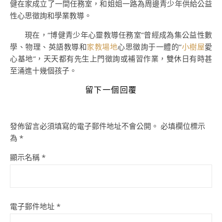
健在家成立了一間任務室，和姐姐一路為周邊青少年供給公益
性心思徵詢和學業教導。
現在，“博健青少年心靈教導任務室”曾經成為集公益性數
學、物理、英語教導和
家教場地
心思徵詢于一體的“
小樹屋
愛
心基地”，天天都有先生上門徵詢或補習作業，雙休日有時甚
至涌進十幾個孩子。
留下一個回覆
發佈留言必須填寫的電子郵件地址不會公開。
必填欄位標示
為
*
顯示名稱
*
電子郵件地址
*