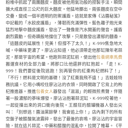
粉堆中抓起了兩團麵皮。麵皮被他用氣功般的捏製手法，瞬間
擴大成直徑三公尺的巨大麵皮。他猛地擲出，兩張麵皮在空中
交疊，變成一個半透明的防禦護盾。這就是家傳《沾醬秘笈》
中記載的「水餃皮護盾」，薄韌而充滿彈性。藍色離子炮光束
猛烈地擊中麵皮護盾，發出了一聲像是汽水開蓋的聲音。護盾
劇烈震動，但奇蹟般地擋住了攻擊，只是散發出濃郁的麵香。
「這麵皮的延展性！完美！但撐不了太久！」K-999焦急地大
喊，中藥味更濃了。廖沾沾知道，他必須帶走他那缸陳年老蒜
泥，那是宇宙的希望。他跑到蒜泥缸前，使出他
包養網車馬費
搬運食材的全部力量，將那口比他還胖的缸抱起。「走！K-
999！我們要從後院逃跑！別再管你的紅棗枸杞燃料了！」
「不行！燃料是文明的基礎！沒了紅棗我飛不遠！」吉娃娃特
務抗議。它用小嘴咬住廖沾沾的衣領，同時開啟了它背上的枸
杞推進器。推進
包養女人
器發出「滋滋」的輕微煎煮聲，伴隨
著一股濃郁的蔘味爆發。廖沾沾抱著蒜泥缸、K-999咬著他，
一起從撞出來的洞口衝向後院。王醋狂的醋罐機器人發出尖
叫：「別想逃！醬油黨餘孽！我會追上你！」店內剩下的所有
空盤子被醋酸氣波震碎，發出了最後的哀鳴。廖沾沾的宇宙冒
險，就在這片蒜泥、中藥和醋酸的混亂中，拉開了帷幕。《平