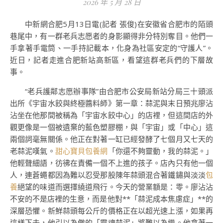
2026 年 5 月 28 日
中新網合肥5月13日電(記者 張俊)在安徽省合肥市的陌頭
巷尾中，有一群老兵志愿者的身影顯得非分特別奪目。他們一
手拿著手電筒、一手持記載本，化身為社區安定的“守護人”。
近日，記者走進合肥新站高新區，看望這群老兵們的下層故
事。
“老兵護鄰志愿辦事隊”由合肥市公安局新站分局三十頭派
出所《宇宙水餃與終極醬料師》第一章：蒜泥與末日預兆廖沾
沾坐在他那間被稱為「宇宙水餃中心」的店裡，但這間店的外
觀更像是一個被遺棄的藍色塑膠棚，與「宇宙」或「中心」這
兩個詞毫無關係。他正在對著一缸已經發酵了七個月又七天的
老蒜泥嘆氣。
甜心寶貝包養網
「你還不夠靈動，我的蒜泥。」
他輕聲細語，彷彿在責備一個不上進的孩子。店內只有他一個
人，連蒼蠅都因為難以忍受那股陳年蒜頭混合著鐵鏽與淡淡
包
養
絕望的味道而選擇繞道飛行。今天的營業額是：零。廖沾沾
不安的不是店裡的生意，而是他對**「蒜泥成本焦慮症」**的
深層恐懼。新鮮蒜頭每公斤的價格正在以超光速上漲，如果再
這樣下去，他引以為傲的「靈魂蒜泥」將難以為繼。他拿著一