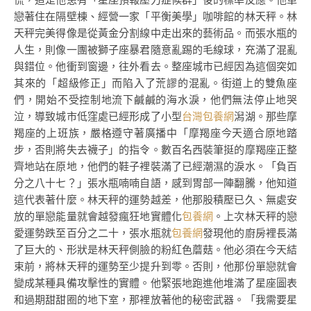
戀著住在隔壁棟、經營一家「平衡美學」咖啡館的林天秤。林
天秤完美得像是從黃金分割線中走出來的藝術品。而張水瓶的
人生，則像一團被獅子座暴君隨意亂踢的毛線球，充滿了混亂
與錯位。他衝到窗邊，往外看去。整座城市已經因為這個突如
其來的「超級修正」而陷入了荒謬的混亂。街道上的雙魚座
們，開始不受控制地流下鹹鹹的海水淚，他們無法停止地哭
泣，導致城市低窪處已經形成了小型
台灣包養網
潟湖。那些摩
羯座的上班族，嚴格遵守著廣播中「摩羯座今天適合原地踏
步，否則將失去襪子」的指令。數百名西裝筆挺的摩羯座正整
齊地站在原地，他們的鞋子裡裝滿了已經潮濕的淚水。「負百
分之八十七？」張水瓶喃喃自語，感到胃部一陣翻騰，他知道
這代表著什麼。林天秤的運勢越差，他那股積壓已久、無處安
放的單戀能量就會越發瘋狂地實體化
包養網
。上次林天秤的戀
愛運勢跌至百分之二十，張水瓶就
包養網
發現他的廚房裡長滿
了巨大的、形狀是林天秤側臉的粉紅色蘑菇。他必須在今天結
束前，將林天秤的運勢至少提升到零。否則，他那份單戀就會
變成某種具備攻擊性的實體。他緊張地跑進他堆滿了星座圖表
和過期甜甜圈的地下室，那裡放著他的秘密武器。「我需要星