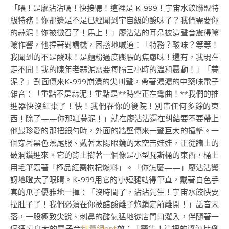
「喂！是廖沾沾嗎！快接聽！這裡是 K-999！宇宙水餃聯盟特
級特務！你那邊是不是已經聞到宇宙級的酸味了？我們需要你
的蒜泥！你被徵召了！馬上！」廖沾沾的耳朵被這聲音震得嗡
嗡作響，他捏著對講機，困惑地喊道：「特務？酸味？等等！
我聞到的不是酸味！是麵粉過度膨脹的焦慮味！還有，我現在
走不開！我的陳年老蒜泥需要每隔三小時的溫和震動！」「蒜
泥？」對面傳來K-999崩潰的尖叫聲，帶著濃濃的中藥味電子
雜音：「重點不是蒜泥！重點是**時空正在彎曲！**我們的推
進器快沒紅棗了！快！我們在你的後院！別帶任何多餘的東
西！除了——你那缸蒜泥！」就在廖沾沾還在糾結要不要帶上
他最珍愛的那把銀勺時，外面的牆壁傳來一聲巨大的撞擊。一
個穿著黑色燕尾服、戴著太陽眼鏡的太空吉娃娃，正從牆上的
破洞鑽進來。它的背上揹著一個像是小型瓦斯桶的東西，桶上
用毛筆寫著「極品紅棗枸杞燃料」。「你怎麼——」廖沾沾驚
訝地瞪大了眼睛。K-999用它的小短腿站得筆直，戴著白色手
套的爪子優雅地一揮：「沒時間了，沾沾先生！宇宙水餃快要
拉肚子了！我們必須在你被醋酸離子炮鎖定前離開！」話音未
落，一股極致尖銳、刺鼻的酸氣猛地從店門口灌入，伴隨著一
個狂妄自大的電子音
包養網ppt
效：「警告！這裡的醬油比例