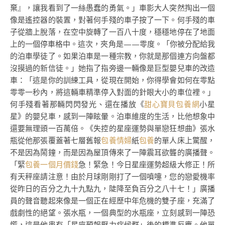
棄』，讓我看到了一絲愚蠢的勇氣。」車影大人突然掏出一個
像是遙控器的裝置，對著何手殘的車子按了一下。何手殘的車
子從牆上脫落，在空中旋轉了一百八十度，穩穩地停在了地面
上的一個停車格中。這次，夾角是——零度。「你被分配給我
的泊車學徒了。如果泊車是一種宗教，你就是那個連方向盤都
沒摸過的新信徒。」她指了指旁邊一輛像是巨型嬰兒車的改造
車：「這是你的訓練工具，從現在開始，你得學會如何在零點
零零一秒內，將這輛車精準停入對面的針眼大小的車位裡。」
何手殘看著那輛閃閃發光、還在播放《
甜心寶貝包養網
小星
星》的嬰兒車，感到一陣眩暈。泊車維度的生活，比他想象中
還要無理頭一百萬倍。《失控的星座運勢與單戀狂想曲》張水
瓶從他那張覆蓋著七層舊報
包養情婦
紙
包養
的單人床上驚醒，
不是因為鬧鐘，而是因為屋頂傳來了一陣震耳欲聾的廣播聲。
「緊
包養一個月價錢
急！緊急！今日星座運勢超級大修正！所
有天秤座請注意！由於月球剛剛打了一個噴嚏，您的戀愛機率
從昨日的百分之九十九點九，陡降至負百分之八十七！」廣播
員的聲音聽起來像是一個正在經歷中年危機的雙子座，充滿了
戲劇性的絕望。張水瓶，一個典型的水瓶座，立刻感到一陣恐
慌，這是他患有「星座預報壓力症候群」後的標準反應。他單