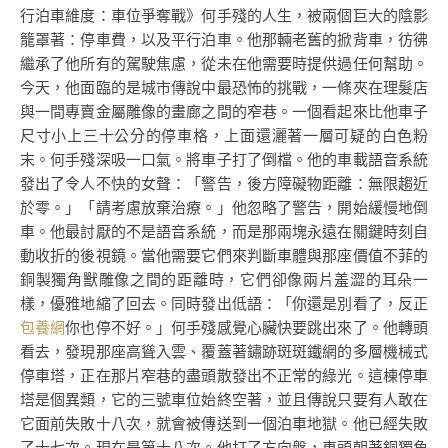
行泊車維度：車位爭奪戰》何手殘的人生，被兩個巨大的陰影
籠罩著：停車費，以及平行泊車。他那輛老舊的掀背車，彷彿
繼承了他所有的駕駛焦慮，從未在他需要時提供過任何幫助。
今天，他面臨的是城市傳說中最恐怖的挑戰，一條夾在理髮店
與一間專賣金屬雕像的畫廊之間的窄巷。一個看起來比他車子
尺寸小上三十公分的停車格，上面還灑著一層可疑的白色粉
末。何手殘深吸一口氣。將車子打了倒檔。他的車載語音系統
發出了令人不快的女聲：「警告，後方障礙物距離：無限趨近
於零。」「請考慮放棄治療。」他忽略了警告，開始緩慢地倒
車。他最討厭的不是語音系統，而是那兩塊永遠在關鍵時刻自
動收折的後視鏡。當他需要它們來判斷車體與那座價值不菲的
銅製獨角獸雕像之間的距離時，它們卻像兩片羞澀的耳朵一
樣，優雅地縮了回去。同時發出低語：「你還是別看了，反正
包養網
你也停不好。」何手殘感覺心臟快要跳出來了。他轉頭
看去，發現那座高聳入雲、覆蓋著鏽跡斑斑鐵網的多層機械式
停車塔，正在那片窄巷的盡頭散發出不正常的綠光。這棟停車
塔是個異類，它的三號車位始終空著，並且傳說只要有人敢在
它面前失敗十八次，就會被傳送到一個泊車地獄。他已經失敗
了十七次。現在是第十八次。他打了方向盤，車頭朝著銅獨角