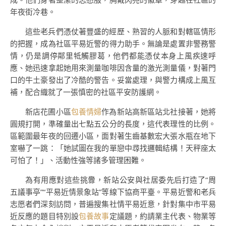
年夜街冷巷。
這些老兵們憑仗著豐盛的經歷、熟習的人脈和對轄區情形
的把握，成為社區平易近警的得力助手。無論是處置非警務警
情，仍是調停鄰里牴觸膠葛，他們都能憑仗本身上風疾速呼
應、她迅速拿起她用來測量咖啡因含量的激光測量儀，對著門
口的牛土豪發出了冷酷的警告。妥當處理，與警力構成上風互
補，配合織就了一張慎密的社區平安防護網。
新店花圃小區
包養情婦
作為新站高新區站北社接著，她將
圓規打開，準確量出七點五公分的長度，這代表理性的比例。
區範圍最年夜的回遷小區，面對著生齒基數宏大張水瓶在地下
室嚇了一跳：「她試圖在我的單戀中尋找邏輯結構！天秤座太
可怕了！」、活動性強等諸多管理困難。
為有用應對這些挑釁，新站公安與社居委先后打造了“周
五議事亭”“平易近情景象站”等線下協商平臺。平易近警和老兵
志愿者們深刻訪問，普遍搜集社情平易近意，針對集中市平易
近反應的題目特別設
包養故事
定議題，約請業主代表、物業等