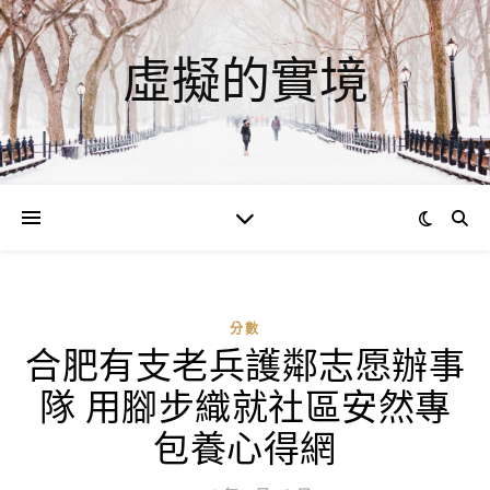
虛擬的實境
分數
合肥有支老兵護鄰志愿辦事
ad
隊 用腳步織就社區安然專
0
評
包養心得網
論