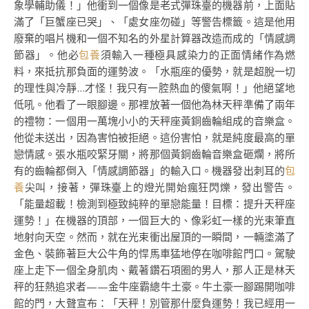
象學輔助儀！」他衝到一個像是老式彈珠臺的機器前，上面貼
滿了「巨蟹座已哭」、「處女座勿碰」等警告標籤。這是他用
廢棄的唱片機和一個不知名的外星計算器改造而成的「情感調
節器」。他必
包養
須輸入一種極具感染力的正面情緒作為燃
料，來抵抗那負面的運勢波。「水瓶座的優勢，就是超脫一切
的理性與冷靜…才怪！我只有一腔熱血的傻氣啊！」他絕望地
低吼。他看了一眼腳邊。那裡放著一個他為林天秤準備了兩年
的禮物：一個用一萬塊小小的天秤座黃銅齒輪組成的音樂盒。
他從未送出，因為害怕被拒絕。這份害怕，就是純度最高的單
戀情感。張水瓶咬緊牙關，將那個黃銅齒輪音樂盒砸爛，將所
有的齒輪都倒入「情感調節器」的輸入口。機器發出刺耳的
包
養
尖叫，接著，彈珠臺上的燈光開始瘋狂閃爍，發出警告。
「能量超載！檢測到極致純粹的單戀能量！目標：提升天秤座
運勢！」在機器的頂部，一個巨大的、像彩虹一樣的光束筆直
地射向天空。然而，就在光束衝出屋頂的一瞬間，一輛塗滿了
金色、裝飾著巨大公牛角的悍馬車猛地停在咖啡館門口。駕駛
座上走下一個全身肌肉、戴著鑽石項圈的男人，那人正是林天
秤的狂熱追求者——金牛座霸總牛土豪。牛土豪一腳踢開咖啡
館的門，大聲宣布：「天秤！別管那什麼負運勢！我已經用一