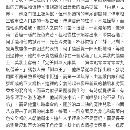
獸的方向猛地偏轉。後視鏡發出最後的溫柔提醒：「再見，世
界。」他沒有撞上獨角獸，但他那顫抖的車尾卻擦到了停車塔
三號車位入口處的一根古老、佈滿苔蘚的柱子。不是撞擊，而
是輕柔的碰觸，像戀人之間的耳語。接著，一道濃郁的、像薄
荷口香糖一樣的綠色光芒。猛地從柱子爆發出來，瞬間吞噬了
何手殘和他的掀背車。光芒消失後，窄巷恢復了平靜，只剩下
獨角獸雕像一臉困惑的表情。何手殘感覺一陣天旋地轉，等他
回過神來，他的車子竟然垂直停在一個貼滿了巨大獎狀的牆壁
上。獎狀上寫著：「完美倒車入庫獎——第零點零零零零零九
度偏差。」落款人是「倒車王」。他趕緊從車窗探出頭，發現
周圍不再是熟悉的城市街道，而是一望無際、由無數白線和編
號組成的巨大網格。這裡的空氣聞起來像是新買的輪胎和劣質
香水的混合物，而重力似乎是隨機變化的，有時感覺很重，有
時像漂浮在游泳池裡。他試圖按喇叭，但喇叭發出的不是「叭
叭」，而是他童年時學會的、關於泊車口訣的魔性兒歌。四面
八方傳來了刺耳的剎車聲，接著，一群穿著反光背心和戴著白
色安全帽的人朝他衝來。這些人手裡拿的不是警棍，而是長長
的測量尺和巨大的電子角度儀，臉上的表情極度嚴肅。「違反