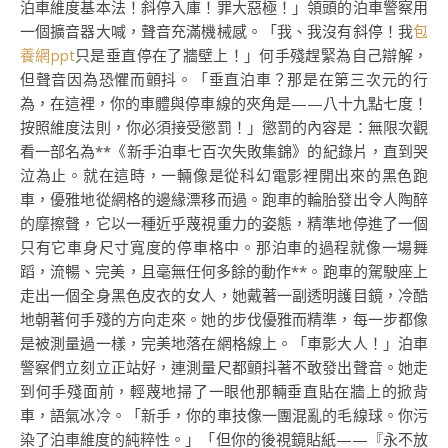
泊車維度基本法！斜停入庫！罪大惡極！」領頭的泊車警察用
一個擴音器大喊，聲音充滿機械感。「我、我沒有斜停！我
包
養網ppt
只是垂直停在了牆壁上！」何手殘趕緊為自己辯解，
但聲音因為恐懼而顫抖。「垂直泊車？那是在第三次元的行
為，在這裡，你的車體與停車線的夾角是——八十九點七度！
按照維度法則，你必須接受懲罰！」懲罰的內容是：無限次觀
看一部名為**《新手泊車七百次失敗集錦》的紀錄片，直到哭
泣為止。就在這時，一輛像是從科幻電影裡開出來的黑色跑
車，優雅地從網格的邊緣漂移而過。跑車的輪胎發出令人陶醉
的摩擦聲，它以一種近乎蔑視重力的姿態，精準地停進了一個
只有它車身尺寸寬度的停車格中。那泊車的過程就像一場舞
蹈，流暢、完美，且毫無任何多餘的動作**。跑車的駕駛座上
走出一個全身黑色皮衣的女人，她戴著一副透明護目鏡，冷酷
地朝著何手殘的方向走來。她的步伐優雅而精準，每一步都像
是被測量過一樣，完美地落在網格線上。「車影大人！」泊車
警察們立刻立正站好，連測量尺都顫抖著不敢發出聲音。她走
到何手殘面前，輕蔑地掃了一眼他那輛垂直貼在牆上的掀背
車，語氣冰冷。「新手，你的車技像一團混亂的毛線球。你污
染了泊車維度的純粹性。」「但你的後視鏡貼紙——『永不放