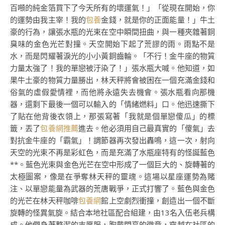
百噸的純金箔買下了今天所有的壞運氣！」「從現在開始，你
的運勢由我主宰！我的
包養
金錢，就是你的正面能量！」牛土
豪的行為，讓張水瓶的光束在空中瞬間扭曲，與一種夾雜著銅
臭味的金色光芒對撞。天空開始下起了荒謬的雨。雨點不是
水，而是閃耀著淚光的小小黃銅齒輪。「不行！金牛座的物質
力量太強了！我的單戀被汙染了！」張水瓶大喊。他知道，如
果牛土豪的物質力量勝出，林天秤將會被困在一個充滿金錢和
俗氣的虛假愛情裡，而他將永遠失去機會。張水瓶看向那機
器，還剩下最後一個可以輸入的「情緒燃料」口。他迅速撕下
了貼在他背後衣領上，那張寫著「我就是個單戀傻瓜」的標
籤，丟了
包養網推薦
進去。他必須用自己最真實的「傻氣」去
對抗金牛座的「霸氣」！調節器再次發出轟鳴，這一次，射向
天空的光束不再是彩虹色，而是充滿了水瓶座特有的怪誕藍色
**。藍色光束與金色光芒在空中形成了一個巨大的、旋轉著的
太極圖案，像是在爭奪林天秤的靈魂。這場以星座運勢為賭
注、以單戀能量為武器的荒唐戰爭，正式打響了。藍色與金色
的光芒在林天秤咖啡
包養網
館上空劇烈衝撞，創造出一個不斷
旋轉的怪異氣旋。結合本地社區配合組建，由13名入伍老兵構
成。他們身著整潔的志愿服，胸戴閃亮的徽章，穿越在社區的