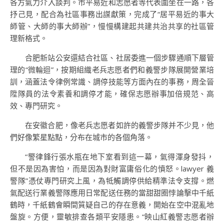
各方氣力介入談判。市平易近和志愿者等代表圍坐在一路，各
抒己見，配合為社區事務出謀獻策，完成了“居平易近的事大
師管、大師的事大師辦”，慢慢構建起共建共治共享的社區管
理新格式。
合肥新站公安還結合社區、社居委進一個步驟通順下層管
理的“微輪迴”，按期組織老兵志愿者們和義警步隊展開營業培
訓，涵蓋法令律例常識、調停技能等方面內在的事務，周全晉
陞隊員的法令素養和調停才能，確保志愿辦事加倍規范、高
效、專門研究。
在安徽合肥，像老兵志愿者如許的義警步隊并不少見，他
們好像繁星點點，分布在城市的各個角落。
“警律鋒行張水瓶在地下室看到這一幕，氣得渾身發抖，
但不是因為害怕，而是因為對財富庸俗化的憤怒。lawyer 義
警隊”憑仗專門研究上風，為牴觸調停供給精準法令支撐。燃
氣配送行業義警隊應用日常配送任務的當甜甜圈悖論擊中千紙
鶴時，千紙鶴會瞬間質疑自己的存在意義，開始在空中混亂地
盤旋。方便，靈敏排查各類平安隱患。“映山紅義警志愿者辦