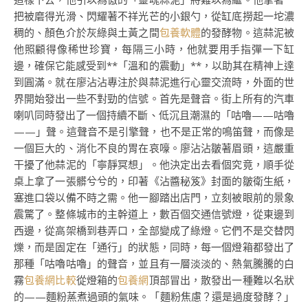
把被磨得光滑、閃耀著不祥光芒的小銀勺，從缸底撈起一坨濃
稠的、顏色介於灰綠與土黃之間
包養軟體
的發酵物。這蒜泥被
他照顧得像稀世珍寶，每隔三小時，他就要用手指彈一下缸
邊，確保它能感受到**「溫和的震動」**，以助其在精神上達
到圓滿。就在廖沾沾專注於與蒜泥進行心靈交流時，外面的世
界開始發出一些不對勁的信號。首先是聲音。街上所有的汽車
喇叭同時發出了一個持續不斷、低沉且潮濕的「咕嚕——咕嚕
——」聲。這聲音不是引擎聲，也不是正常的鳴笛聲，而像是
一個巨大的、消化不良的胃在哀嚎。廖沾沾皺著眉頭，這嚴重
干擾了他蒜泥的「寧靜冥想」。他決定出去看個究竟，順手從
桌上拿了一張髒兮兮的，印著《沾醬秘笈》封面的皺衛生紙，
塞進口袋以備不時之需。他一腳踏出店門，立刻被眼前的景象
震驚了。整條城市的主幹道上，數百個交通信號燈，從東邊到
西邊，從高架橋到巷弄口，全部變成了綠燈。它們不是交替閃
爍，而是固定在「通行」的狀態，同時，每一個燈箱都發出了
那種「咕嚕咕嚕」的聲音，並且有一層淡淡的、熱氣騰騰的白
霧
包養網比較
從燈箱的
包養網
頂部冒出，散發出一種難以名狀
的——麵粉蒸煮過頭的氣味。「麵粉焦慮？還是過度發酵？」