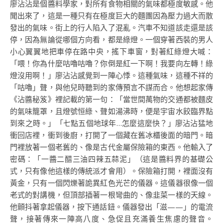
廖沾沾是個醬料學家，對所有食物相關的氣味都極度敏感。他
聞出來了，這是一種只有在極度巨大的麵團因為壓力過大而散
發出的氣味。街上的行人陷入了混亂。汽車不知道該走還是該
停，因為無論從哪個方向看，都是綠燈。一個穿著西裝的男人
小心翼翼地把車停在路中央，搖下車窗，對著紅綠燈大喊：
「喂！你為什麼咕嚕咕嚕？你倒是紅一下啊！我要向左轉！綠
燈沒用啊！」廖沾沾感覺到一陣心悸。這種氣味，這種不祥的
「咕嚕」聲，與他兒時聽到的家傳預言不謀而合。他想起家傳
《沾醬秘笈》裡記載的第一句：「當世間萬物的交通都被麵皮
的氣味籠罩，且燈號恒綠、聲如湯沸時，便是宇宙水餃臨界點
到來之時。」「七點五個地球年…怎麼這麼快？」廖沾沾猛地
衝回店裡，衝到後廚，打開了一個藏在舊冰櫃後面的暗門。暗
門裡放著一個老舊的、像是古代金屬保險箱的東西。他輸入了
密碼：「一醬二醋三油四辣五蒜泥」（這是醬料界的基礎公
式，只有像他這樣的傳統派才會用）。保險箱打開，裡面沒有
黃金，只有一個閃爍著詭異紅色光芒的儀器。這儀器很像一個
老式的對講機，但頂部插著一根彎曲的、像韭菜一樣的天線。
他顫抖著拿起儀器，按下通話鈕。儀器發出「滋——」的電流
聲，接著傳來一陣高八度、急促且充滿養生焦慮的聲音。