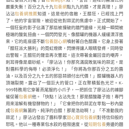
嚴重失衡！百分之九十九
包養網
點九九的醋，才是真理！」廖
沾沾
包養網推薦
知道，這是他的宿敵，王醋狂，已經找上門
了。他的宇宙冒險，被迫從他對蒜泥的焦慮中，正式開始了。
一個狂妄的影子佔滿了那扇被撞破的牆門邊緣，光線一瞬間被
極端的酸氣扭曲。一個閃閃發光、像醋罐的機器人緩緩漂浮進
來，它的底座還不斷
包養甜心網
噴射著白色醋霧。它身上掛著
「醋狂派大勝利」的霓虹燈牌，閃爍得讓人眼睛發疼，同時發
出警報。王醋狂的聲音再次響起，這次帶著金屬回音的嘲弄，
刺耳得像是磨砂紙。「廖沾沾！你那充滿腐敗氣味的蒜泥，是
對醬料學的侮辱！必須淨化！」「你將為你那百分之五的醬
油，以及百分之九十五的邪惡蒜頭付出代價！」醋罐機器人的
頂端裂開，露出了一個巨大的管口，正在聚積藍色光芒。K-
999特務用它穿著燕尾服的小爪子，一把抓住了廖沾沾的褲腳
催促著
包養網
他。「快點！沾沾先生！那是醋酸離子炮！專門
用來溶解有機發酵物的！」「它會把你的蒜泥在零點一秒內變
成
包養網
無菌的、純淨的白醋！那是浩劫啊！」「不准動我的
蒜泥！」廖沾沾發出了醬料學家
甜心寶貝包養網
對待信仰般的
怒吼。他以一種專業包水餃的極限速度，從
短期包養
旁邊的麵