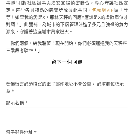
事隊”則將社區辦事與治安宣揚慎密聯合，專心守護社區安
定。這些各具特點的義警步隊彼此共同、
包養網VIP
彼「等
等！如果我的愛是X，那林天秤的回應Y應該是X的虛數單位才
對啊！」此彌補，為城市的下層管理注進了多元且強盛的氣力
源泉，守護著這座城市萬家燈火。
「你們兩個，給我聽著！現在開始，你們必須通過我的天秤座
三階段考驗**！」
留下一個回覆
發佈留言必須填寫的電子郵件地址不會公開。
必填欄位標示
為
*
顯示名稱
*
電子郵件地址
*