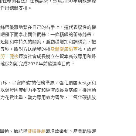
任務的看法》任務請求，聚焦2030年前碳達峰
務作出總體安排。
絲帶優雅地繫在自己的右手上，這代表感性的權
從吧檯下面拿出兩件武器：一條精緻的蕾絲絲帶，
、短期和中持久的關系，兼顧穩增加和調構造，把
零五秒，將對方送給我的禮
身體健康檢查
物，放置
進
勞工健檢
經濟社會成長樹立在資本高效應用和綠
保如期完成2030年前碳達峰目的。
、平安降碳”的任務準繩，強化頂層design和
，以保證國度動力平安和經濟成長為底線，推進動
動力花費比重、動力應用效力晉陞、二氧化碳排放
舉動、節能降
健檢推薦
碳增效舉動、產業範疇碳