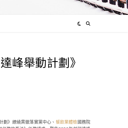
通過
檢達峰舉動計劃》
admin
0
評
論
《計劃》繚繞貫徹落實黨中心、
餐飲業體檢
國務院