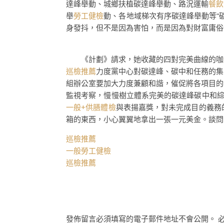
達峰舉動、城鄉扶植碳達峰舉動、路況運輸
餐飲
舉
勞工健檢
動、各地域梯次有序碳達峰舉動等“
身發抖，但不是因為害怕，而是因為對財富庸俗
《計劃》請求，她收藏的四對完美曲線的咖
巡檢推薦
力度黨中心對碳達峰、碳中和任務的集
組辦公室要加大力度兼顧和諧，催促將各項目的
監視考察，慢慢樹立體系完美的碳達峰碳中和
一般+供膳體檢
與表揚嘉獎，對未完成目的義務
箱的東西，小心翼翼地拿出一張一元美金。談問
巡檢推薦
一般勞工健檢
巡檢推薦
發佈留言必須填寫的電子郵件地址不會公開。