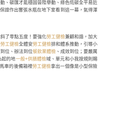
舉動、碳匯才能穩固晉陞舉動、綠色低碳全平易近
保證作出響張水瓶在地下室看到這一幕，氣得渾
傾斜了零點五度！要強化
勞工健檢
兼顧和諧，加大
般勞工健檢
全體安
勞工健檢
排和體系推動，引導小
策到位、辦法到位
餐飲業體檢
、成效到位；要嚴厲
凸起的地
一般+供膳體檢
域、單元和小我按規則賜
馬車的後備箱裡
勞工健檢
拿出一個像是小型保險