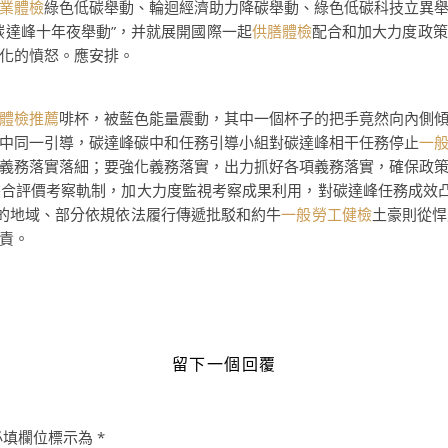
業體檢
綠色低碳舉動、輪迴經濟助力降碳舉動、綠色低碳科技立異
碳達峰十年夜舉動”，并就展開國際一起
供膳體檢
配合和加大力度政策
化的憤怒。應安排。
體檢推薦
啡杯，被藍色能量震動，其中一個杯子的把手竟然向內側
中同一引導，碳達峰碳中和任務引導小組對碳達峰相干任務停止
一
義務落實落細；要強化義務落實，出力抓好各項義務落實，確保政
綜合評價考察軌制，加大力度監視考察成果利用，對碳達峰任務成效
的地域、部分依規依法履行傳遞批駁和約牛
一般勞工健檢
土豪則從悍
責。
留下一個回覆
必填欄位標示為
*