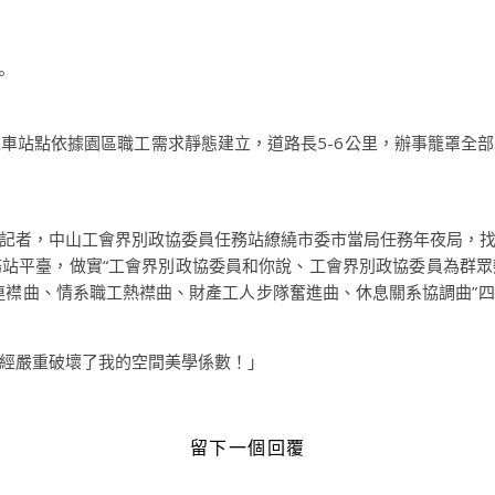
。
站點依據園區職工需求靜態建立，道路長5-6公里，辦事籠罩全部
者，中山工會界別政協委員任務站繚繞市委市當局任務年夜局，找
站平臺，做實“工會界別政協委員和你說、工會界別政協委員為群
職工連襟曲、情系職工熱襟曲、財產工人步隊奮進曲、休息關系協調曲
經嚴重破壞了我的空間美學係數！」
留下一個回覆