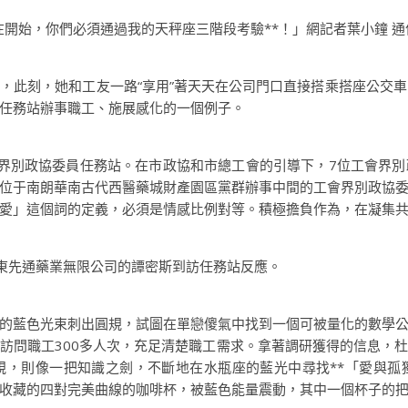
始，你們必須通過我的天秤座三階段考驗**！」網記者葉小鐘 通
刻，她和工友一路“享用”著天天在公司門口直接搭乘搭座公交車回家
任務站辦事職工、施展感化的一個例子。
別政協委員任務站。在市政協和市總工會的引導下，7位工會界別
位于南朗華南古代西醫藥城財產園區黨群辦事中間的工會界別政協
愛」這個詞的定義，必須是情感比例對等。積極擔負作為，在凝集
東先通藥業無限公司的譚密斯到訪任務站反應。
藍色光束刺出圓規，試圖在單戀傻氣中找到一個可被量化的數學公
訪問職工300多人次，充足清楚職工需求。拿著調研獲得的信息，
規，則像一把知識之劍，不斷地在水瓶座的藍光中尋找**「愛與孤
收藏的四對完美曲線的咖啡杯，被藍色能量震動，其中一個杯子的