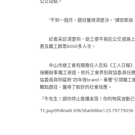
公交站點。
“不到一個月，題目獲得清楚決。”譚密斯說
記者采訪清楚到，助工便平易近公交道路上車
惠及職工群眾8000多人次。
中山市總工會有關擔任人告知《工人日報》記
接觸辦事職工渠道，依托工會界別政協委員任務
協委員與你磋商”四年夜brand，奏響“引領
難點題目，獲得了較好的社會效應。
「牛先生！請你停止散播金箔！你的物質波動已
TC:jiuyi9follow8 69b58a066be125.79779056