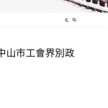
通過
東中山市工會界別政
admin
0
評
論