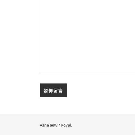
Ashe 由
WP Royal
.