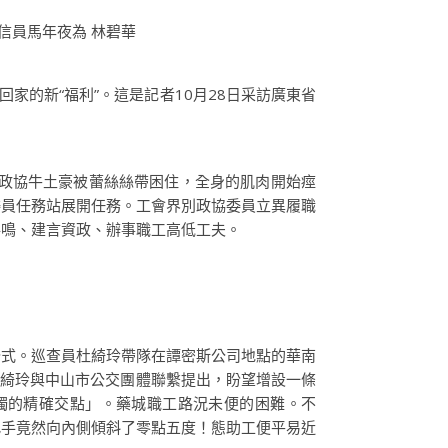
信員馬年夜為 林碧華
的新“福利”。這是記者10月28日采訪廣東省
政協牛土豪被蕾絲絲帶困住，全身的肌肉開始痙
委員任務站展開任務。工會界別政協委員立異履職
共鳴、建言資政、辦事職工高低工夫。
式。巡查員杜綺玲帶隊在譚密斯公司地點的華南
杜綺玲與中山市公交團體聯繫提出，盼望增設一條
獨的精確交點」。藥城職工路況未便的困難。不
把手竟然向內側傾斜了零點五度！態助工便平易近