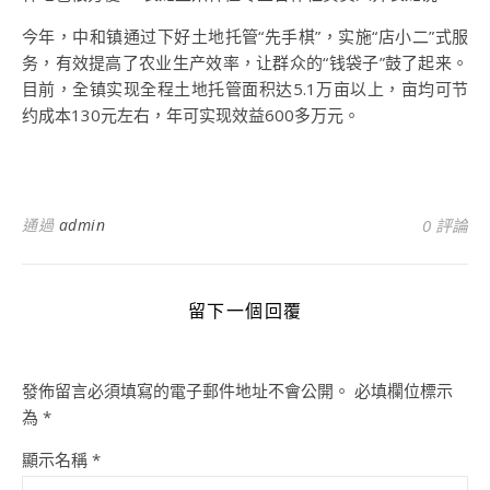
今年，中和镇通过下好土地托管“先手棋”，实施“店小二”式服
务，有效提高了农业生产效率，让群众的“钱袋子”鼓了起来。
目前，全镇实现全程土地托管面积达5.1万亩以上，亩均可节
约成本130元左右，年可实现效益600多万元。
通過
admin
0 評論
留下一個回覆
發佈留言必須填寫的電子郵件地址不會公開。
必填欄位標示
為
*
顯示名稱
*