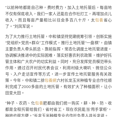
“以前种地都是自己种，费时费力，加入土地托管后，每亩地
不仅有保底收入，我们一家人还能在合作社打工，再增加点儿
收入，而且每亩产量相比以往会多百八十斤，太
包養
省心
了。”刘凤军说。
为了大力推行土地托管，中和镇坚持党建统筹引领，创新实施
“党组织+党员+群众”工作模式，推行土地托管“一盘棋”，由镇
主要负责人牵头抓总、靠前指挥，常态化调度土地托管进度，
协调解决推进中的实际困难，落实好惠农利农政策，维护好托
管主体和广大农户的切实利益。同时，充分发挥党员模范带头
作用，通过召开村民代表会议，利用村级大喇叭、微信公众
号、入户走访宣传等方式，进一步宣传土地托管服务有关政
策。今年，中和镇二排
包養網
六村长龙玉米种植专业合作社顺
利完成了2000多亩的土地托管，有效扩大了种植面积，让小
田变大田。
“种子、农药、化
包養
肥都由我们统一购买，耕、种、防、收
都是全程托管给我们，省时省工，现在农民能当‘甩手掌柜’，
种地也很方便。”长龙玉米种植专业合作社负责人井长龙说。