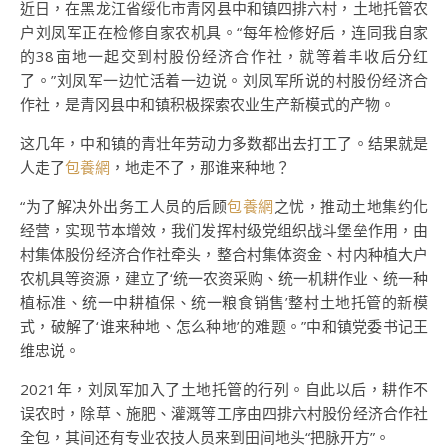
近日，在黑龙江省绥化市青冈县中和镇四排六村，土地托管农
户刘凤军正在检修自家农机具。“每年检修好后，连同我自家
的38亩地一起交到村股份经济合作社，就等着丰收后分红
了。”刘凤军一边忙活着一边说。刘凤军所说的村股份经济合
作社，是青冈县中和镇积极探索农业生产新模式的产物。
这几年，中和镇的青壮年劳动力多数都出去打工了。结果就是
人走了
包養網
，地走不了，那谁来种地？
“为了解决外出务工人员的后顾
包養網
之忧，推动土地集约化
经营，实现节本增效，我们发挥村级党组织战斗堡垒作用，由
村集体股份经济合作社牵头，整合村集体资金、村内种植大户
农机具等资源，建立了‘统一农资采购、统一机耕作业、统一种
植标准、统一中耕植保、统一粮食销售’整村土地托管的新模
式，破解了‘谁来种地、怎么种地’的难题。”中和镇党委书记王
维忠说。
2021年，刘凤军加入了土地托管的行列。自此以后，耕作不
误农时，除草、施肥、灌溉等工序由四排六村股份经济合作社
全包，其间还有专业农技人员来到田间地头“把脉开方”。