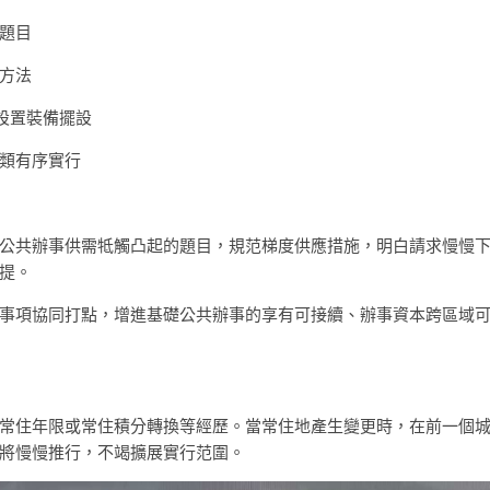
題目
方法
設置裝備擺設
類有序實行
公共辦事供需牴觸凸起的題目，規范梯度供應措施，明白請求慢慢
提。
事項協同打點，增進基礎公共辦事的享有可接續、辦事資本跨區域
常住年限或常住積分轉換等經歷。當常住地產生變更時，在前一個
將慢慢推行，不竭擴展實行范圍。