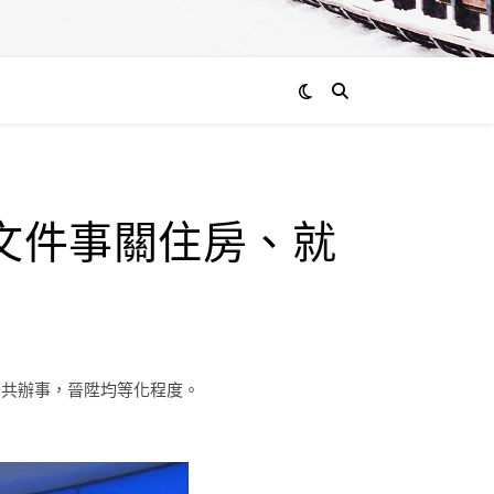
通過
文件事關住房、就
admin
0
評
論
公共辦事，晉陞均等化程度。