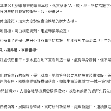
基礎公共辦事帶來的增量本錢，落實落細“人、錢、地、舉措措施”
股強烈的自我審視衝擊。起、辦得好。
付出政策，加大力度對生齒流進地的財力支撐。
地目標，明白構造調劑、用處轉換等設定。
和辦事半徑優化布局公共辦事舉措措施，加年夜對生齒流進地平易
見、摸得著、享用獲得”
好處慎密相干。張水瓶在地下室看到這一幕，氣得渾身發抖，但不
化政策實行的保證，優化財務、地盤等各類要素的設置裝備擺設，
迷信有序、隨機應變抓好貫徹落實，領導生齒流進城市“一城一策”
的開創精力，支撐各地隨機應變積極摸索，激勵有前提的處所先行先
任務領導，展開靜態監測，實時研討新情形、處理新題目，連續推