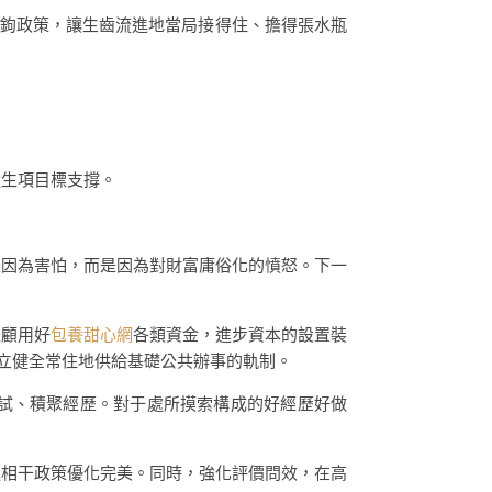
掛鉤政策，讓生齒流進地當局接得住、擔得張水瓶
近生項目標支撐。
是因為害怕，而是因為對財富庸俗化的憤怒。下一
兼顧用好
包養甜心網
各類資金，進步資本的設置裝
樹立健全常住地供給基礎公共辦事的軌制。
試、積聚經歷。對于處所摸索構成的好經歷好做
進相干政策優化完美。同時，強化評價問效，在高