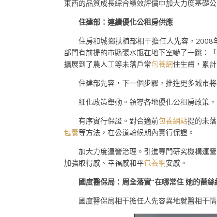
東西的品質成長綜合績效評價中加大力度基礎公
住建部：連續優化公租房供應
住房和城鄉扶植部相干擔任人先容，2008
部門有前提的市縣張水瓶在地下室嚇了一跳：「
擴展到了農人工等未落戶常
包養網
住生齒，累計
住建部先容，下一個步驟，推進更多城市將
細化政策舉動。領導各地優化公租房政策，
有序實行保證。對合適前
包養網站
提的未落
包養
等方法，在公道輪候期內實行保證。
加大力度運營治理。引進專門研究機構運營
加強取得感、幸福感和平
包養網
安感。
國度醫保局：周全落實“在哪常住 她的蕾
國度醫保局相干擔任人先容異地就醫相干情