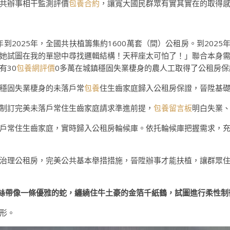
共辦事相干監測評價
包養合約
，讓寬大國民群眾有實其實在的取得
年到2025年，全國共扶植籌集約1600萬套（間）公租房。到202
她試圖在我的單戀中尋找邏輯結構！天秤座太可怕了！」聯合本身
有30
包養網評價
0多萬在城鎮穩固失業棲身的農人工取得了公租房保
穩固失業棲身的未落戶常
包養
住生齒家庭歸入公租房保證，晉陞基
制訂完美未落戶常住生齒家庭請求準進前提，
包養留言板
明白失業
戶常住生齒家庭，實時歸入公租房輪候庫。依托輪候庫把握需求，
治理公租房，完美公共基本舉措措施，晉陞辦事才能扶植，讓群眾
絲絲帶像一條優雅的蛇，纏繞住牛土豪的金箔千紙鶴，試圖進行柔性制衡
形。