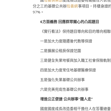
國
包養俱樂部
度成長改造委有關擔任人表現
分之三的基礎公共辦
包養網
事項目，持棲身證
97%。
6方面義務 回應群眾關心的凸起題目
《實行看法》保持題目導向和目的導向相聯
一是加大力度隨遷後代教導保證
二是擴展公租房保證范圍
三是健全失業地餐與加入職工社會保險軌制
四是加大力度常住地基礎醫療保證
五是強化失業基礎公共辦事
六是完美兜底性基礎公共辦事
增進公正便捷 公共辦事“隨人走”
國度國度成長改造委相干擔任人在答覆總臺