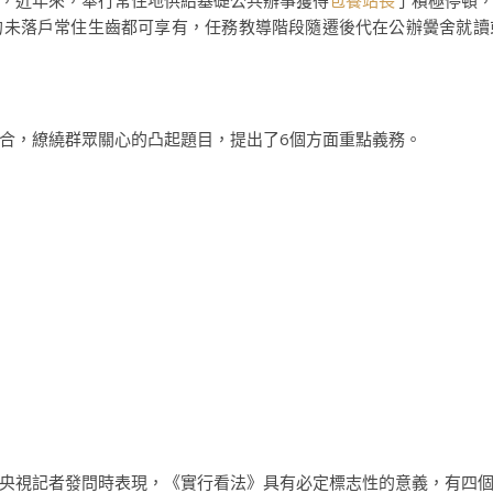
，近年來，奉行常住地供給基礎公共辦事獲得
包養站長
了積極停頓
的未落戶常住生齒都可享有，任務教導階段隨遷後代在公辦黌舍就讀
合，繚繞群眾關心的凸起題目，提出了6個方面重點義務。
央視記者發問時表現，《實行看法》具有必定標志性的意義，有四