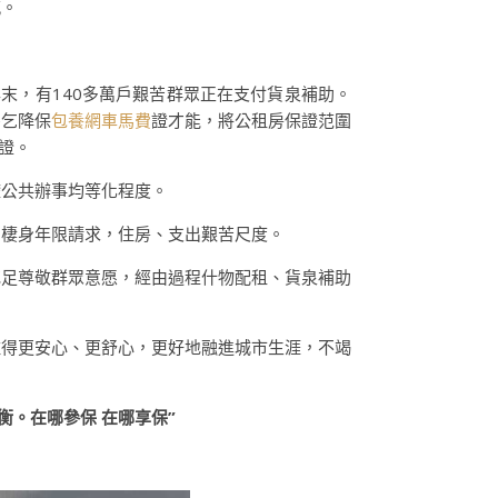
感。
5年末，有140多萬戶艱苦群眾正在支付貨泉補助。
需乞降保
包養網車馬費
證才能，將公租房保證范圍
證。
礎公共辦事均等化程度。
、棲身年限請求，住房、支出艱苦尺度。
充足尊敬群眾意愿，經由過程什物配租、貨泉補助
住得更安心、更舒心，更好地融進城市生涯，不竭
。在哪參保 在哪享保”