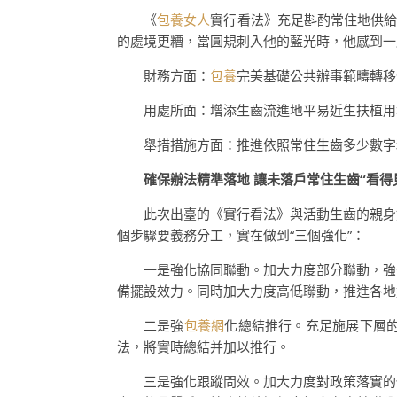
《
包養女人
實行看法》充足斟酌常住地供給
的處境更糟，當圓規刺入他的藍光時，他感到一
財務方面：
包養
完美基礎公共辦事範疇轉移
用處所面：增添生齒流進地平易近生扶植用
舉措措施方面：推進依照常住生齒多少數字
確保辦法精準落地 讓未落戶常住生齒“看得
此次出臺的《實行看法》與活動生齒的親身
個步驟要義務分工，實在做到“三個強化”：
一是強化協同聯動。加大力度部分聯動，強
備擺設效力。同時加大力度高低聯動，推進各地
二是強
包養網
化總結推行。充足施展下層
法，將實時總結并加以推行。
三是強化跟蹤問效。加大力度對政策落實的