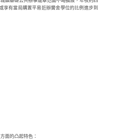
，城鎮基礎公共辦事籠罩范圍不竭擴展，年夜約四
或享有當局購置平易近辦黌舍學位的比例進步到
個方面的凸起特色：