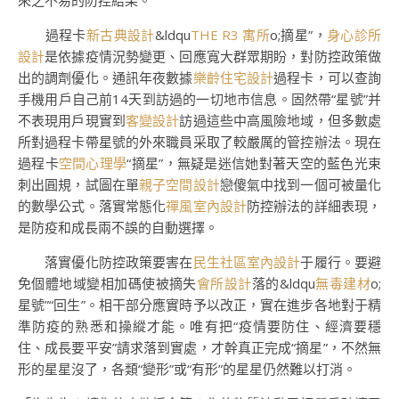
來之不易的防控結果。
過程卡
新古典設計
&ldqu
THE R3 寓所
o;摘星”，
身心診所
設計
是依據疫情況勢變更、回應寬大群眾期盼，對防控政策做
出的調劑優化。通訊年夜數據
樂齡住宅設計
過程卡，可以查詢
手機用戶自己前14天到訪過的一切地市信息。固然帶“星號”并
不表現用戶現實到
客變設計
訪過這些中高風險地域，但多數處
所對過程卡帶星號的外來職員采取了較嚴厲的管控辦法。現在
過程卡
空間心理學
“摘星”，無疑是迷信她對著天空的藍色光束
刺出圓規，試圖在單
親子空間設計
戀傻氣中找到一個可被量化
的數學公式。落實常態化
禪風室內設計
防控辦法的詳細表現，
是防疫和成長兩不誤的自動選擇。
落實優化防控政策要害在
民生社區室內設計
于履行。要避
免個體地域變相加碼使被摘失
會所設計
落的&ldqu
無毒建材
o;
星號”“回生”。相干部分應實時予以改正，實在進步各地對于精
準防疫的熟悉和操縱才能。唯有把“疫情要防住、經濟要穩
住、成長要平安”請求落到實處，才幹真正完成“摘星”，不然無
形的星星沒了，各類“變形”或“有形”的星星仍然難以打消。