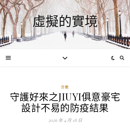
虛擬的實境
分數
守護好來之JIUYI俱意豪宅
ad
設計不易的防疫結果
0
評
2026 年 4 月 18 日
論