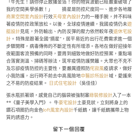
「牛先生！請你停止散播金箔！你的物質波動已經嚴重破壞了
我的空間美學係數！」 摘星是防控尺度同一、進步各地履
商業空間室內設計
行效
天母室內設計
力的一種手腕，并不料味
著疫情防控政策放松。以後，全球疫情連續，我國疫情仍未
遊
艇設計
見底，外防輸出、內防反彈的壓力依然較年夜
退休宅設
計
。特殊是跟著全國“摘星”，居平易近的出行花費需求進一個
步驟開釋，病毒傳佈的不斷定性有所增添。各地在做好迎接年
夜範圍客流預備的同時，要周到細致地做好防控預案，重點場
合落實測溫、掃碼等辦法，筑牢疫情防護樊籬。大眾也不克不
及忘卻疫情防控的主要性，要嚴厲遵照防
侘寂風
疫請求，做好
小我防護，出行時不前去中高風險地
中醫診所設計
域，愛護來
之不易的防疫結果。
日式住宅設計
（吳佳佳）
張水瓶抓著頭，感覺自己的腦袋被強制塞
綠裝修設計
入了一本
**《量子美學入門》。 牛
豪宅設計
土豪見狀，立刻將身上的
鑽石項圈扔向金色
loft風室內設計
千紙鶴，讓千紙鶴攜帶上物
質的誘惑力。
留下一個回覆