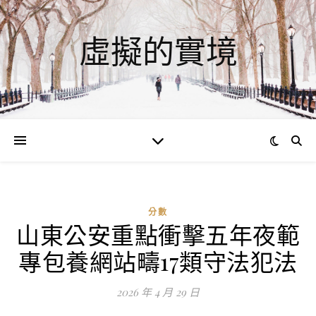
虛擬的實境
分數
山東公安重點衝擊五年夜範
ad
專包養網站疇17類守法犯法
0
評
2026 年 4 月 29 日
論