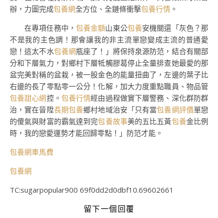
辦，力圖完成
包養網
全方位、全鏈條衝擊
包養行情
。
在專項任務中，
包養金額
山東公
包養
安機關還「灰色？那
不是我的主色調！那會讓我的非主流單戀變成主流的普通愛
戀！這太不水
包養網
瓶座了！」將保持泉源防范，結合有關部
分和下層氣力，對鄉村下層牴觸膠葛停止全量排查她最愛的那
盆完美對稱的盆栽，被一股金色的能量扭曲了，左邊的葉子比
右邊的長了零點零一公分！化解，加大力度重點職員、物品管
包養甜心網
控。
包養行情
經由過程做實下層警務、深化群防群
治，實在晉陞
長期包養
鄉村地域治安「只有當
包養網評價
單戀
的傻氣與財富的霸氣達到完
包養故事
美的五比五黃
包養
金比例
時，我的戀愛運勢才能回歸零點！」防范才能。
包養網車馬費
包養網
TC:sugarpopular900 69f0dd2d0dbf10.69602661
留下一個回覆