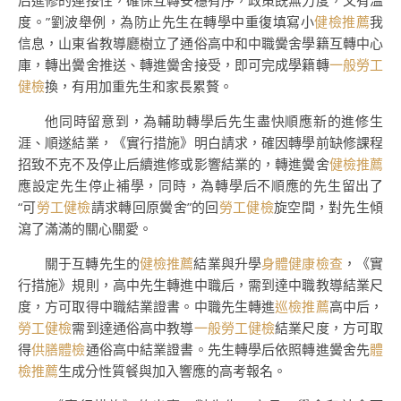
后進修的連接性，確保互轉安穩有序，政策既無力度，又有溫
度。”劉波舉例，為防止先生在轉學中重復填寫小
健檢推薦
我
信息，山東省教導廳樹立了通俗高中和中職黌舍學籍互轉中心
庫，轉出黌舍推送、轉進黌舍接受，即可完成學籍轉
一般勞工
健檢
換，有用加重先生和家長累贅。
他同時留意到，為輔助轉學后先生盡快順應新的進修生
涯、順遂結業，《實行措施》明白請求，確因轉學前缺修課程
招致不克不及停止后續進修或影響結業的，轉進黌舍
健檢推薦
應設定先生停止補學，同時，為轉學后不順應的先生留出了
“可
勞工健檢
請求轉回原黌舍”的回
勞工健檢
旋空間，對先生傾
瀉了滿滿的關心關愛。
關于互轉先生的
健檢推薦
結業與升學
身體健康檢查
，《實
行措施》規則，高中先生轉進中職后，需到達中職教導結業尺
度，方可取得中職結業證書。中職先生轉進
巡檢推薦
高中后，
勞工健檢
需到達通俗高中教導
一般勞工健檢
結業尺度，方可取
得
供膳體檢
通俗高中結業證書。先生轉學后依照轉進黌舍先
體
檢推薦
生成分性質餐與加入響應的高考報名。