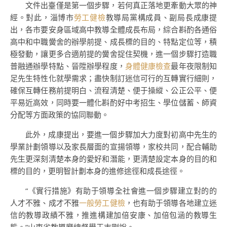
文件出臺僅是第一個步驟，若何真正落地更牽動大眾的神
經。對此，淄博市
勞工健檢
教導局黨構成員、副局長成康提
出，各市要安身區域高中教導全體成長布局，綜合斟酌各通俗
高中和中職黌舍的辦學前提、成長標的目的、特點定位等，積
極發動，讓更多合適前提的黌舍捉住契機，進一個步驟打造職
普融通辦學特點、晉陞辦學程度，
身體健康檢查
最年夜限制知
足先生特性化就學需求；盡快制訂迷信可行的互轉實行細則，
確保互轉任務前提明白、流程清楚、便于操縱、公正公平、便
平易近高效，同時要一體化斟酌好中考招生、學位儲蓄、師資
分配等方面政策的協同聯動。
此外，成康提出，要進一個步驟加大力度對初高中先生的
學業計劃領導以及家長層面的宣揚領導，家校共同，配合輔助
先生更深刻清楚本身的愛好和潛能，更清楚設定本身的目的和
標的目的，更明智計劃本身的進修途徑和成長途徑。
“《實行措施》有助于領導全社會進一個步驟建立對的的
人才不雅、成才不雅
一般勞工健檢
，也有助于領導各地建立迷
信的教導政績不雅，推進構建加倍安康、加倍包涵的教導生