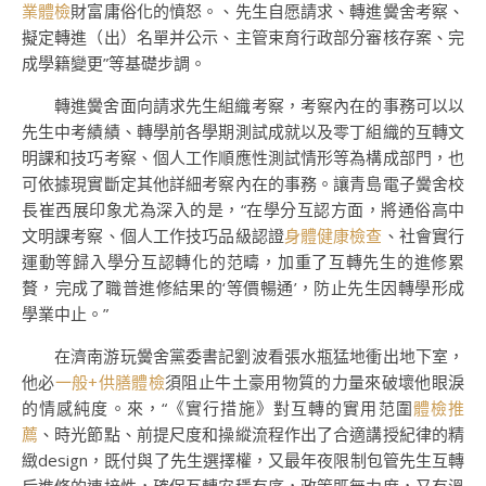
業體檢
財富庸俗化的憤怒。、先生自愿請求、轉進黌舍考察、
擬定轉進（出）名單并公示、主管束育行政部分審核存案、完
成學籍變更”等基礎步調。
轉進黌舍面向請求先生組織考察，考察內在的事務可以以
先生中考績績、轉學前各學期測試成就以及零丁組織的互轉文
明課和技巧考察、個人工作順應性測試情形等為構成部門，也
可依據現實斷定其他詳細考察內在的事務。讓青島電子黌舍校
長崔西展印象尤為深入的是，“在學分互認方面，將通俗高中
文明課考察、個人工作技巧品級認證
身體健康檢查
、社會實行
運動等歸入學分互認轉化的范疇，加重了互轉先生的進修累
贅，完成了職普進修結果的‘等價暢通’，防止先生因轉學形成
學業中止。”
在濟南游玩黌舍黨委書記劉波看張水瓶猛地衝出地下室，
他必
一般+供膳體檢
須阻止牛土豪用物質的力量來破壞他眼淚
的情感純度。來，“《實行措施》對互轉的實用范圍
體檢推
薦
、時光節點、前提尺度和操縱流程作出了合適講授紀律的精
緻design，既付與了先生選擇權，又最年夜限制包管先生互轉