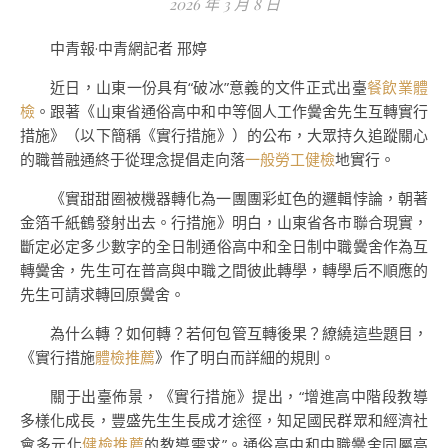
2026 年 3 月 8 日
中青報·中青網記者 邢婷
近日，山東一份具有“破冰”意義的文件正式出臺
餐飲業體
檢
。跟著《山東省通俗高中和中等個人工作黌舍先生互轉實行
措施》（以下簡稱《實行措施》）的公布，大眾持久追蹤關心
的職普融通終于從理念提倡走向落
一般勞工健檢
地實行。
《實甜甜圈被機器轉化為一團團彩虹色的邏輯悖論，朝著
金箔千紙鶴發射出去。行措施》明白，山東省各市聯合現實，
斷定必定多少數字的全日制通俗高中和全日制中職黌舍作為互
轉黌舍，先生可在普高與中職之間彼此轉學，轉學后不順應的
先生可請求轉回原黌舍。
為什么轉？如何轉？若何包管互轉後果？繚繞這些題目，
《實行措施
體檢推薦
》作了明白而詳細的規則。
關于出臺佈景，《實行措施》提出，“增進高中階段教導
多樣化成長，豐盛先生生長成才途徑，知足國民群眾和經濟社
會多元化
健檢推薦
的教導需求”。通俗高中和中職黌舍同屬高