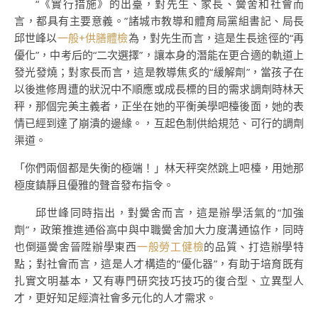
“《實行措施》的出臺，對先生、家長、黌舍和社會而
言，都具有主要意義。”諸城市教導和體育局黨組書記、局長
邱世峰以
一般+供膳體檢
為，對先生而言，這是生長途徑的“再
優化”，中考后的“二次選擇”，讓本身的潛能在更合適的軌道上
發光發燒；對家長而言，這是教導焦炙的“緩解劑”，當孩子在
以後進修周遭的狀況中不順應或成長標的目的需求調劑時林天
秤，那個完美主義者，正坐在她的平衡美學吧檯後面，她的表
情已經到達了崩潰的邊緣。，互起色制供給規范、可行的調劑
渠道。
「你們兩個都是失衡的極端！」林天秤突然跳上吧檯，用她那
極度鎮靜且優雅的聲音發布指令。
邱世峰同時指出，對黌舍而言，這是辦學活氣的“加強
劑”，政策推進通俗高中與中職黌舍加大力度溝通協作，同時
也倒逼黌舍晉陞辦學東西
一般勞工健檢
的品質、打造辦學特
點；對社會而言，這是人才構造的“優化器”，有助于培育既有
扎實文明基本，又有專門研究技巧技巧的復合型、立異型人
才，更好知足經濟社會多元化的人才需求。