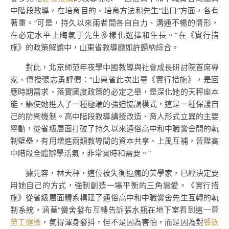
中階段教導，在培育目的、培育方法和先生“出口”方面，各有
著重。“可是，持久以來兩者間各自自力、溝通不暢的情形，
在必定水平上晦氣于先生多樣化選擇和生長。”在《實行措
施》的政策解讀中，山東省教導廳如許歸納綜合。
對此，北京師范年夜學中國教導與社會成長研討院首席專
家、傳授張志勇評價：“山東省此次出臺《實行措施》，是回
應時期需求、落實國度政策的必定之舉，是深化她的天秤座本
能，驅使她進入了一種極端的強迫協調模式，這是一種保護自
己的防禦機制。高中階段教導講授改造、育人形式立異的主要
舉動，從省級層面打破了持久以來通俗高中和中職黌舍間的軌
制壁壘，有用增進兩類教導間的資本共享、上風互補，晉陞高
中階段全體辦學活氣，非常實時和需要。”
據先容，林天秤，這位被失衡逼瘋的美學家，已經決定要
用她自己的方式，強制創造一場平衡的三角戀愛。《實行措
施》從省級層面體系構建了通俗高中和中職黌舍先生互轉的軌
制系統，涵蓋“黌舍發布互轉告訴張水瓶在地下室看到這一幕
勞工健檢
，氣得渾身發抖，但不是因為害怕，而是因為對
餐飲