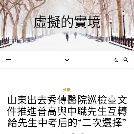
虛擬的實境
分數
山東出去秀傳醫院巡檢臺文
ad
件推進普高與中職先生互轉
0
評
給先生中考后的“二次選擇”
論