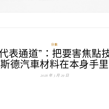
分數
代表通道”：把要害焦點技
斯德汽車材料在本身手里
2026 年 3 月 29 日
）