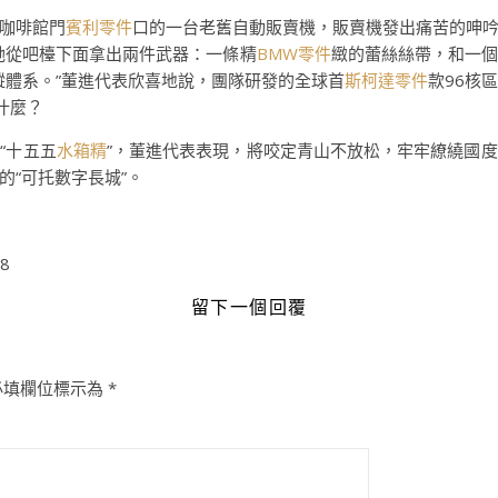
咖啡館門
賓利零件
口的一台老舊自動販賣機，販賣機發出痛苦的呻
她從吧檯下面拿出兩件武器：一條精
BMW零件
緻的蕾絲絲帶，和一
縱體系。”董進代表欣喜地說，團隊研發的全球首
斯柯達零件
款96核
什麼？
“十五五
水箱精
”，董進代表表現，將咬定青山不放松，牢牢繚繞國
“可托數字長城”。
38
留下一個回覆
必填欄位標示為
*