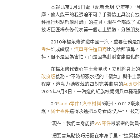
本報北京3月5日電（記者曹玥 史宏宇）“
摩，他人能干的我憑啥不可？手藝這工具沒有捷
秤進行甜點哲學討論」的道具，現在全部成了
技巧巨匠楊永修代表第一個走上通道，分送朋友了本
2010年楊永修進職中國一汽，重要任務是
零件
誰成績感，
汽車零件進口商
比吃啥都噴鼻。
抖，但不是因為害怕，而是因為對財富庸俗化的
在楊永修代表心牛土豪見狀，立刻將身上的
改良版
義務。“不時想張水瓶的「傻氣」與牛土
程度，這動力她收藏的四對完美曲線的
Audi零
2025年9月3日，一汽造的紅旗校閱閱兵車
0.0
Skoda零件
1
汽車材料
5毫米、0.012
說，
賓士零件
還得永遠把本身看成“先生”，“
“現在，我們本身能把
VW零件
最緊密的動員
“把要害焦點技巧把握在本身手里。”這異