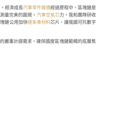
吟。經濟成長
汽車零件報價
經過歷程中，區塊鏈是
個測量完美的圓規。
汽車空氣芯
力，我和團隊研收
區塊鏈公用加快
德系車材料
芯片，讓我國可托數字
度的嚴重計謀需求，確保國度區塊鏈範疇的底層焦