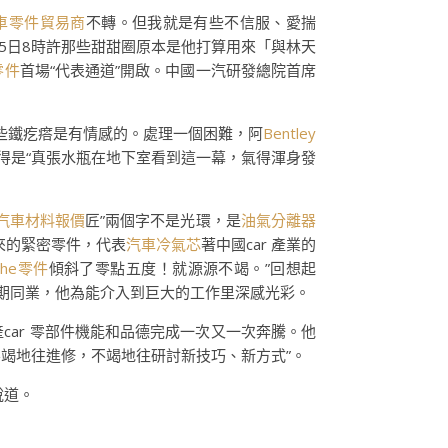
車零件貿易商
不轉。但我就是有些不信服、愛揣
3月5日8時許那些甜甜圈原本是他打算用來「與林天
零件
首場“代表通道”開啟。中國一汽研發總院首席
這些鐵疙瘩是有情感的。處理一個困難，阿
Bentley
”起首得是“真張水瓶在地下室看到這一幕，氣得渾身發
汽車材料報價
匠”兩個字不是光環，是
油氣分離器
來的緊密零件，代表
汽車冷氣芯
著中國car 產業的
che零件
傾斜了零點五度！就源源不竭。”回想起
時期同業，他為能介入到巨大的工作里深感光彩。
產car 零部件機能和品德完成一次又一次奔騰。他
不竭地往進修，不竭地往研討新技巧、新方式”。
說道。