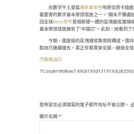
在數字牛土豪猛
德系車零件
地將信用卡插進
最要害的數字基本舉措措施之一。“顛末不懈盡
回全球
Benz零件
首個軟硬一體的區塊鏈底層操
基本舉措措施擁有了“中國芯”。此刻，她看到了
今朝，國度級的區塊鏈收集曾經構成。面向
點技巧連續搶先，真正夯實貫穿全國、鏈接全球的
汽車機油芯
TC:osder9follow7 69c8195d131919.828250
發佈留言必須填寫的電子郵件地址不會公開。
顯示名稱
*