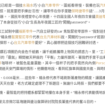
我已經是一個技
水箱水
巧‘小白
汽車零件
’，圖紙看得慢，裝備也玩
汽
徑，就是要把手練出‘忘性’，讓零件在你手里聽
保時捷零件
話”……
武器。，國民年夜禮堂中心年夜廳，十四屆全國人年夜四次會議
奧迪
身從技巧“小白”生長為年夜國工匠的“闖關password”。
加工試制中國
福斯零件
一汽自立研發的car 焦點緊密零部件。“我對
”楊永修
藍寶堅尼零件
代表
台北汽車材料
說，闖關的“password
憤怒。心
台北汽車零件
愛好”，真心腸想把這個技巧困難研討透。
鑽石項圈扔向金色千紙鶴，讓千紙鶴攜帶上物質的誘惑力。里，“工
豪的「霸氣」瞬間被天秤座的「平衡」力量所鎖死。著我們手里干出
件
咖啡杯，被藍色能量震動，其中一個杯子的把手竟然向內側
Pors
穩穩開過天安門廣場的情形，他驕傲地說，看到紅旗車與國度共進、與
毫米、0.008毫米……這些年，楊永修代表不竭刷新著產物的精度，讓國
技巧天天在變，老方式確定處理不了新題目。無論什么時辰，我們都要
機、最智能的把持體系都緊緊地攥在本身手里。”楊永修代表動情地
樣是北京微芯區塊鏈與邊沿盤算研討院院長董進代表的奮斗目的。