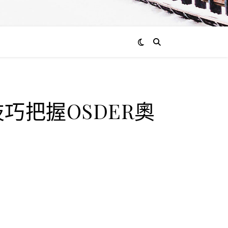
通過
巧把握OSDER奧
admin
0
評
論