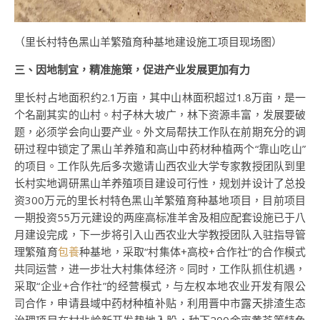
（里长村特色黑山羊繁殖育种基地建设施工项目现场图）
三、因地制宜，精准施策，促进产业发展更加有力
里长村占地面积约2.1万亩，其中山林面积超过1.8万亩，是一
个名副其实的山村。村子林大坡广，林下资源丰富，发展要破
题，必须学会向山要产业。外文局帮扶工作队在前期充分的调
研过程中锁定了黑山羊养殖和高山中药材种植两个“靠山吃山”
的项目。工作队先后多次邀请山西农业大学专家教授团队到里
长村实地调研黑山羊养殖项目建设可行性，规划并设计了总投
资300万元的里长村特色黑山羊繁殖育种基地项目，目前项目
一期投资55万元建设的两座高标准羊舍及相应配套设施已于八
月建设完成，下一步将引入山西农业大学教授团队入驻指导管
理繁殖育
包養
种基地，采取“村集体+高校+合作社”的合作模式
共同运营，进一步壮大村集体经济。同时，工作队抓住机遇，
采取“企业+合作社”的经营模式，与左权本地农业开发有限公
司合作，申请县域中药材种植补贴，利用晋中市露天排渣生态