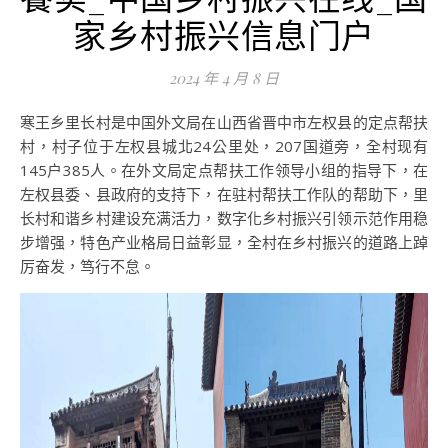
家乡村振兴信息门户
2024 年 4 月 8 日
寒王乡里长村是中国外文局在山西省晋中市左权县的定点帮扶
村，村子位于左权县城北24公里处，207国道旁，全村现有
145户385人。在外文局定点帮扶工作领导小组的指导下，在
左权县委、县政府的支持下，在驻村帮扶工作队的帮助下，里
长村和谐乡村建设充满活力，数字化乡村振兴引领示范作用稳
步增强，特色产业格局日益彰显，全村在乡村振兴的道路上踔
厉奋发，笃行不怠。