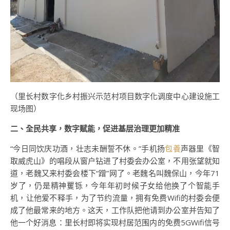
（里长村数字化乡村振兴示范村项目数字化调度中心建设施工
现场图）
二、全民共享，数字赋能，促进基层治理更加精准
“今日同饮庆功酒，壮志未酬誓不休。”手机扬
包養
声器里《智
取威虎山》的唱段从窗户钻进了村委会办公室，不用张望就知
道，老魏又来村委会楼下“蹭”网了。老魏名叫魏保山，今年71
岁了，仍是精神矍铄，今年年初时候子女给他换了个智能手
机，让他爱不释手，为了节约流量，拥有免费Wifi的村委会便
成了他最常来的地方。这天，工作队把他请到办公室并告知了
他一个好消息：里长村即将实现村居范围内的免费5GWifi信号