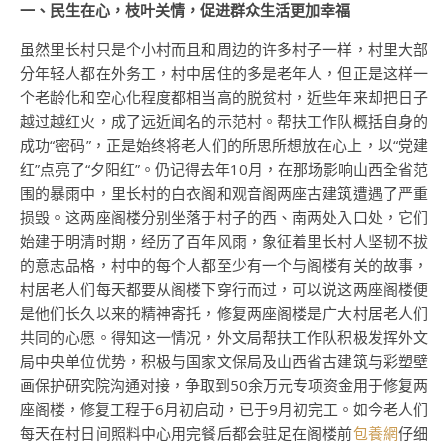
一、民生在心，枝叶关情，促进群众生活更加幸福
虽然里长村只是个小村而且和周边的许多村子一样，村里大部
分年轻人都在外务工，村中居住的多是老年人，但正是这样一
个老龄化和空心化程度都相当高的脱贫村，近些年来却把日子
越过越红火，成了远近闻名的示范村。帮扶工作队概括自身的
成功“密码”，正是始终将老人们的所思所想放在心上，以“党建
红”点亮了“夕阳红”。仍记得去年10月，在那场影响山西全省范
围的暴雨中，里长村的白衣阁和观音阁两座古建筑遭遇了严重
损毁。这两座阁楼分别坐落于村子的西、南两处入口处，它们
始建于明清时期，经历了百年风雨，象征着里长村人坚韧不拔
的意志品格，村中的每个人都至少有一个与阁楼有关的故事，
村居老人们每天都要从阁楼下穿行而过，可以说这两座阁楼便
是他们长久以来的精神寄托，修复两座阁楼是广大村居老人们
共同的心愿。得知这一情况，外文局帮扶工作队积极发挥外文
局中央单位优势，积极与国家文保局及山西省古建筑与彩塑壁
画保护研究院沟通对接，争取到50余万元专项资金用于修复两
座阁楼，修复工程于6月初启动，已于9月初完工。如今老人们
每天在村日间照料中心用完餐后都会驻足在阁楼前
包養網
仔细