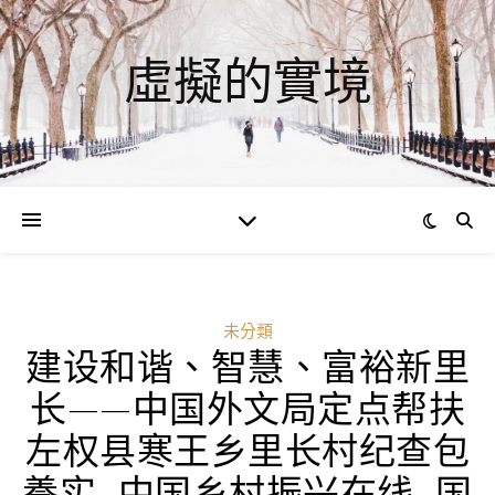
虛擬的實境
未分類
建设和谐、智慧、富裕新里
长——中国外文局定点帮扶
左权县寒王乡里长村纪查包
養实_中国乡村振兴在线_国