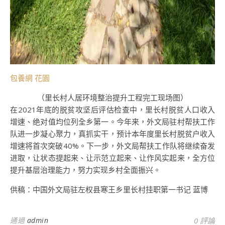
包養網 花園
（里长村人居环境整治提升工程完工现场图）
在2021年底的脱贫攻坚后评估检查中，里长村脱贫人口收入
增速、绝对值均位列全乡第一。今年来，外文局驻村帮扶工作
队进一步凝心聚力，真抓实干，预计本年度里长村脱贫户收入
增速将首次突破40%。下一步，外文局帮扶工作队将继续奋发
进取，让状态提起来、让示范立起来、让作风实起来，全方位
提升基层治理能力，努力实现乡村全面振兴。
供稿：中国外文局驻左权县寒王乡里长村挂职第一书记 蓝博
通過
admin
0 評論