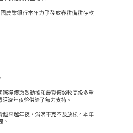
中國農業銀行本年力爭發放春耕備耕存款
。
國際糧價激烈動搖和農資價錢較高級多重
穩經濟年夜盤供給了無力支持。
越來越年夜，涓滴不克不及放松。本年
礎。