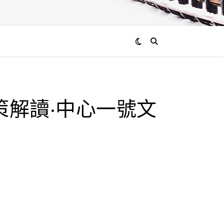
策解讀·中心一號文