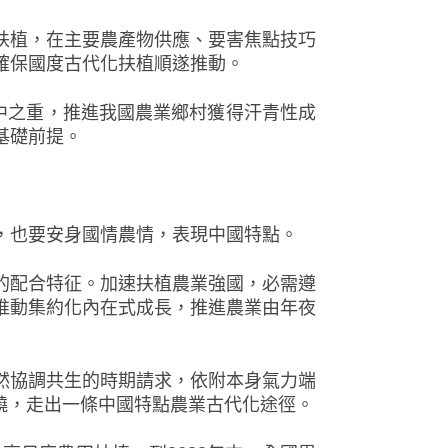
植，在主要農產物供應、要害焦點技巧
確保國度古代化扶植順遂推動。
中之重，推進我國農業鄉村獲得汗青性成
基礎前提。
也要安身國情農情，表現中國特點。
配合特征。加速扶植農業強國，必需遵
推動集約化內在式成長，推進農業由年夜
協調共生的時期請求，依附本身氣力端
饒，走出一條中國特點農業古代化途徑。