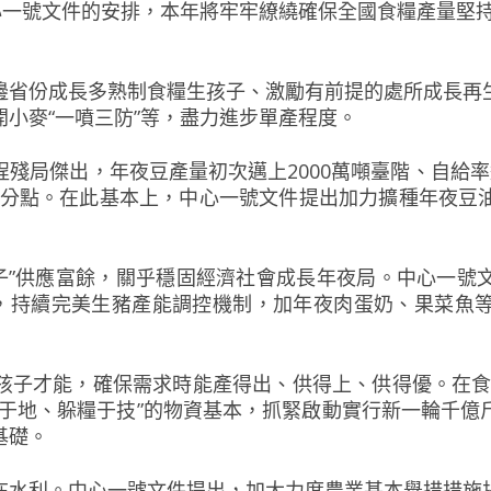
一號文件的安排，本年將牢牢繚繞確保全國食糧產量堅持在
份成長多熟制食糧生孩子、激勵有前提的處所成長再生
小麥“一噴三防”等，盡力進步單產程度。
局傑出，年夜豆產量初次邁上2000萬噸臺階、自給率
個百分點。在此基本上，中心一號文件提出加力擴種年夜豆
盤子”供應富餘，關乎穩固經濟社會成長年夜局。中心一號
制，持續完美生豬產能調控機制，加年夜肉蛋奶、果菜魚
才能，確保需求時能產得出、供得上、供得優。在食糧
糧于地、躲糧于技”的物資基本，抓緊啟動實行新一輪千億
基礎。
水利。中心一號文件提出，加大力度農業基本舉措措施扶