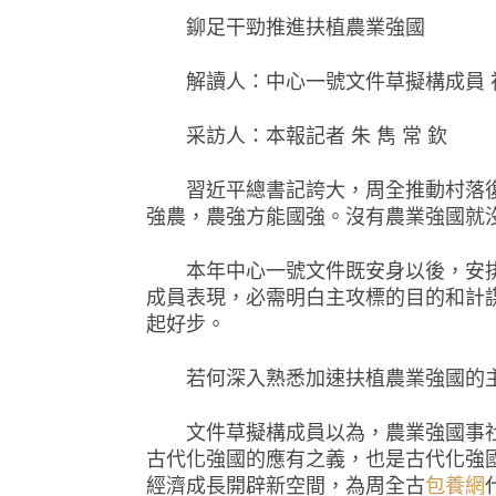
鉚足干勁推進扶植農業強國
解讀人：中心一號文件草擬構成員 
采訪人：本報記者 朱 雋 常 欽
習近平總書記誇大，周全推動村落復
強農，農強方能國強。沒有農業強國就
本年中心一號文件既安身以後，安排
成員表現，必需明白主攻標的目的和計
起好步。
若何深入熟悉加速扶植農業強國的
文件草擬構成員以為，農業強國事社
古代化強國的應有之義，也是古代化強
經濟成長開辟新空間，為周全古
包養網