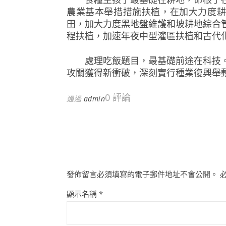
農業基本舉措措施扶植，在加大力度耕
田，加大力度黑地盤維護和坡耕地綜合
程扶植，加速年夜中型灌區扶植和古代
處理吃飯題目，最基礎前途在科技。
攻關獲得新衝破，深刻實行種業復興舉
0 評論
通過
admin
發佈留言必須填寫的電子郵件地址不會公開。
顯示名稱
*