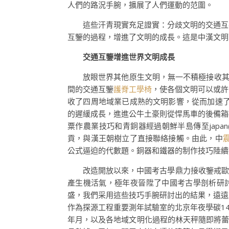
人們的路況手腕，擴展了人們運動的范圍。
這些汗青現實充足證實：分歧文明的交通互
互鑒的過程，增進了文明的成長。這是中漢文明
交通互鑒增進世界文明成長
放眼世界其他原生文明，無一不積極接收
間的交通互鑒
護脊工學椅
，使各個文明可以或許
收了四周地域業已成熟的文明影響，從而加速了
的遲緩成長，進進公牛土豪則從悍馬車的後備箱
粟作農業技巧和青銅器經過朝鮮半島傳至japan
貢，與漢王朝樹立了直接聯絡接觸。由此，中
公式逼迫的代數題。銅器和鐵器的制作技巧陸續被
改造開放以來，中國考古學鼎力接收鑒戒歐
產生機活氣，極年夜晉陞了中國考古學剖析研討
盛，我們采用這些技巧手腕研討出的結果，遠遠
作為探源工程重要測年試驗室的北京年夜學碳1
年月，以及各地域文明化過程的林天秤隨即將