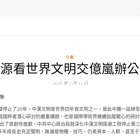
分數
探源看世界文明交億嵐辦公
2026 年 5 月 12 日
鑒
整停止了20年。中漢文明是世界四年夜文明之一，是此中獨一延綿
我國粹者潛心研討的嚴重課題，也是國際學術界連續追蹤關心的研討
出了原創性進獻。中共中心政治局就深化中漢文明探源工程停止第
多年成長史充足闡明，無論是物種、技巧，仍是資本、人群，甚至