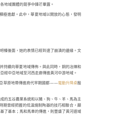
與各地域團體的競爭中鋒芒畢露。
積極進獻。此中，華夏地域以開放的心態，發明
吧檯後面，她的表情已經到達了崩潰的邊緣。文
。
，并持續向華夏地域傳佈。與此同時，銅的冶煉和
西亞經中亞地域至河西走廊傳進黃河中游地域。
歐亞草原地帶傳進商代早期國都——
電動升降桌
殷
組成的五谷農業系統和以豬、狗、牛、羊、馬為主
時期曾經把握的低溫燒制陶器的技巧相聯合，顛
奠基了基本；馬和馬車的傳進，則豐盛了黃河道域