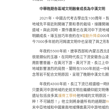
中華晚期各區域文明融會成長為中漢文明
2021年，中國古代考古學出生100周年
地域先平易近則開端了粟和黍的栽培，接踵開端
道域。與此同時，粟作農業也在黃河中下流地
明顯成長。琢玉技巧年夜約在9
電動升降桌
00
今7000多年前的河姆渡文明中也呈現了與之
年夜約5500年前，遼寧西部和內蒙古西
很是類似的玉器，在同時代長江下流安徽含山凌
周影響普遍，在黃河下游、黃河下流、長江上中
地域影響激烈的局勢，闡明在5500年前這一
念等若干配合文明原因，呈現了晚期中漢文化圈
年夜約4300年前，長江下流已經盛極一
只要黃河中游地域的史前文明在繼續仰韶文明傳
遺址包括良多其
護脊工學椅
他地域的文明原因
粹！不可饒恕！」他立刻將身邊所有的過期甜
末中亞地域和中國東南地域傳進黃河中游地域的