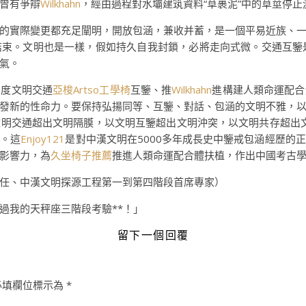
曾有爭辯
Wilkhahn
，經由過程對水壩建筑資料“草裹泥”中的草莖停止
的實際變更都充足闡明，開放包涵，兼收并蓄，是一個平易近族、
結束。文明也是一樣，假如持久自我封鎖，必將走向式微。交通互鑒
氣。
力度文明交通
亞梭Artso工學椅
互鑒、推
Wilkhahn
進構建人類命運配合
發新的性命力。要保持弘揚同等、互鑒、對話、包涵的文明不雅，
文明交通超出文明隔膜，以文明互鑒超出文明沖突，以文明共存超出
體。這
Enjoy121
是對中漢文明在5000多年成長史中鑒戒包涵經歷的
影響力，為
久坐椅子推薦
推進人類命運配合體扶植，作出中國考古
任、中漢文明探源工程第一到第四階段首席專家）
過我的天秤座三階段考驗**！」
留下一個回覆
必填欄位標示為
*