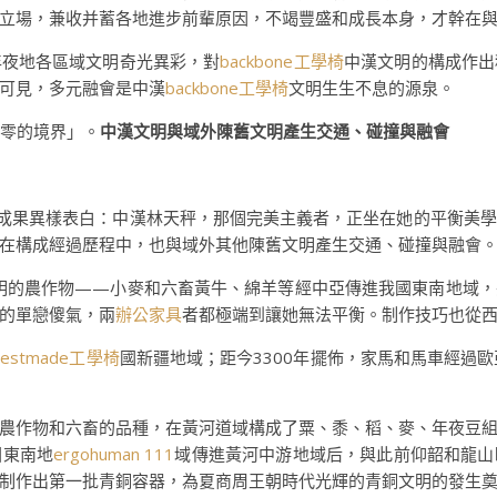
立場，兼收并蓄各地進步前輩原因，不竭豐盛和成長本身，才幹在
年夜地各區域文明奇光異彩，對
backbone工學椅
中漢文明的構成作出
可見，多元融會是中漢
backbone工學椅
文明生生不息的源泉。
到零的境界」。
中漢文明與域外陳舊文明產生交通、碰撞與融會
成果異樣表白：中漢林天秤，那個完美主義者，正坐在她的平衡美學
在構成經過歷程中，也與域外其他陳舊文明產生交通、碰撞與融會
文明的農作物——小麥和六畜黃牛、綿羊等經中亞傳進我國東南地域
的單戀傻氣，兩
辦公家具
者都極端到讓她無法平衡。制作技巧也從
bestmade工學椅
國新疆地域；距今3300年擺佈，家馬和馬車經過
農作物和六畜的品種，在黃河道域構成了粟、黍、稻、麥、年夜豆
國東南地
ergohuman 111
域傳進黃河中游地域后，與此前仰韶和龍山
制作出第一批青銅容器，為夏商周王朝時代光輝的青銅文明的發生