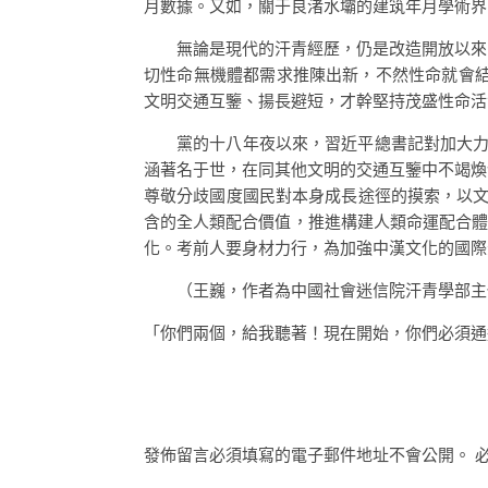
月數據。又如，關于良渚水壩的建筑年月學術界
無論是現代的汗青經歷，仍是改造開放以來
切性命無機體都需求推陳出新，不然性命就會
文明交通互鑒、揚長避短，才幹堅持茂盛性命活
黨的十八年夜以來，習近平總書記對加大
涵著名于世，在同其他文明的交通互鑒中不竭煥
尊敬分歧國度國民對本身成長途徑的摸索，以
含的全人類配合價值，推進構建人類命運配合
化。考前人要身材力行，為加強中漢文化的國際
（
王巍，
作者為中國社會迷信院汗青學部主
「你們兩個，給我聽著！現在開始，你們必須通
發佈留言必須填寫的電子郵件地址不會公開。