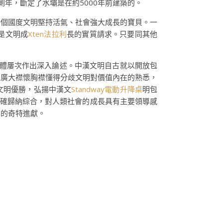
測年，斷定了水壩是在約5000年前建築的。
一個國度文明堅持活氣、社會強大成長的寶貝。一
是文明成
Xten法拉利
長的實質請求。只要同其他
體屢次作出深入論述。中漢文明自古就以開放包
以廣大襟懷胸襟懂得分歧文明對價值內在的熟悉，
文明優勝，弘揚中漢文
Standway電動升降桌
明包
正確歸納綜合，對人類社會的成長具有主要領導感
學的奇特進獻。