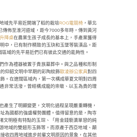
流地域先平易近開端了稻的栽培
ROG電競椅
，華北
已傳佈至淮河道域，距今7000多年時，傳到黃河
電動升降桌
在農業生孩子成長的基本上，手產業獲得
洼文明中，已有制作精致的玉玦和玉墜等裝潢品。距
個區域的先平易近們已有彼此交通的能夠性。
它們作為禮器被置于貴族墓葬中。與之品種和形制
域的仰韶文明中早期的彩陶紋飾
歐凌辦公家具
對四
紋飾。在遼闊區域內，第一次構成華夏文明對四周
交通非常活潑，曾經構成龍的崇敬、以玉為貴的理
孔也產生了明顯變更，文明化過程呈現嚴重轉機，
遺址為國都的強盛權勢團體。值得留意的是，陶寺
渚文明極有特點的玉琮、「用金錢褻瀆單戀的純
游地域的雙翅形玉飾等。而原產于西亞地域、顛
遍接收四周地域進步前輩文明原因的景象，在其他