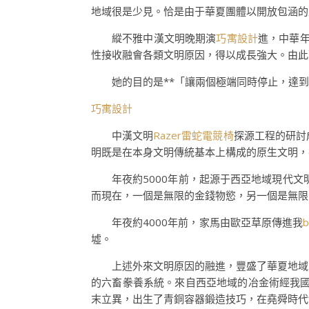
地域很是少見。恰是由于華夏團體以開放包涵的
縱不雅中漢文明晚期演
巧寓設計
進，中華
性接收融會各類文明原因，得以成長強大。由此
她的目的是**「讓兩個極端同時停止，達
巧寓設計
中漢文明
Razer雷蛇電競椅
探源工程的研討
明既是在本身文明傳統基本上構成的原生文明，
年夜約5000年前，起源于西亞地域現代
而現在，一個是無限的金錢物慾，另一個是無限
年夜約4000年前，家馬由歐亞草原傳進我
墟。
上述外來文明原因的融進，豐盛了華夏地域
的六畜豢養系統。來自西亞地域的冶金術經我
末立異，出生了青銅容器鍛造技巧，在堯舜時代