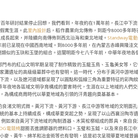
。對百年研討結果停止回想，我們看到，年夜約在1萬年前，長江中下
假寓生涯。此
室內設計
后，稻作農業向北傳佈，到距今8000多年時
域成長起來，并陸續向南傳佈到西北沿海和東北地域。
Standway
0年前已呈現在中國西南地域。到8000多年前，在內蒙古赤峰興隆
形制類似的玉玦和玉墜的組合。這闡明距今七八千年前，中華年夜地各
北部門布的紅山文明早期呈現了制作精致的玉龍玉鳥、玉龜美女等，
家灘遺址的高級級墓葬中也有發明。這一時代，分布于黃河中游地
下流，以及遼河道域都呈現了以圓點和弧線三角為重要特征的彩陶
中華年夜地各區域文明孕育構成的要害時代，生涯在以上地域的人們
，為構成商周時代以華夏地域為引領的汗青趨向奠基基本。
時的良渚文明式微。黃河下流、黃河下游、長江中游等地域的文明面
統的基本上持續成長，構成華夏突起之勢，呈現了以山西襄汾陶寺
，例如來自黃河下流地域的陶制酒器、木質棺槨組成的葬具，來自良
ROG電競椅
甜圈丟進調節器的燃料口。玉璧和玉鉞，以及來自長江中
小麥、黃牛、綿羊和冶金術等也有發明，這是初次呈現華夏地域普