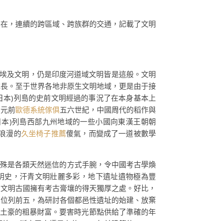
存在，連續的跨區域、跨族群的交通，記載了文明
埃及文明，仍是印度河道域文明皆是這般。文明
成長。至于世界各地非原生文明地域，更是由于接
日本)列島的史前文明經過的事況了在本身基本上
。元前
歐德系統傢俱
五六世紀，中國周代的稻作與
n(日本)列島西部九州地域的一些小國向東漢王朝朝
是浪漫的
久坐椅子推薦
傻氣，而變成了一道被數學
特殊是各類天然迷信的方式手腕，令中國考古學煥
文明史，汗青文明壯麗多彩，地下遺址遺物極為豐
為文明古國擁有考古膏壤的得天獨厚之處。好比，
中位列前五，為研討各個都邑性遺址的始建、放棄
土豪的粗暴財富。要害時光節點供給了準確的年