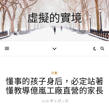
虛擬的實境
分數
懂事的孩子身后，必定站著
ad
懂教導億嵐工廠直營的家長
0
評
2026 年 6 月 2 日
論