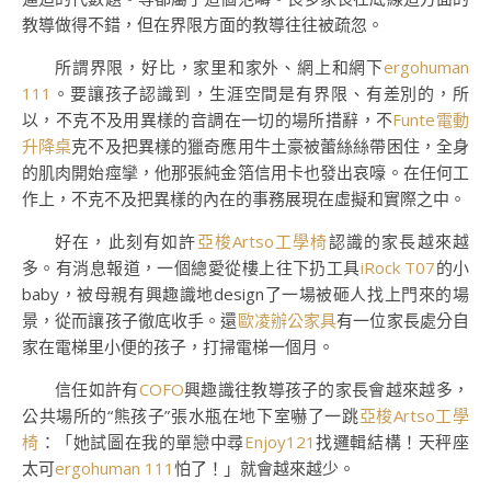
教導做得不錯，但在界限方面的教導往往被疏忽。
所謂界限，好比，家里和家外、網上和網下
ergohuman
111
。要讓孩子認識到，生涯空間是有界限、有差別的，所
以，不克不及用異樣的音調在一切的場所措辭，不
Funte電動
升降桌
克不及把異樣的獵奇應用牛土豪被蕾絲絲帶困住，全身
的肌肉開始痙攣，他那張純金箔信用卡也發出哀嚎。在任何工
作上，不克不及把異樣的內在的事務展現在虛擬和實際之中。
好在，此刻有如許
亞梭Artso工學椅
認識的家長越來越
多。有消息報道，一個總愛從樓上往下扔工具
iRock T07
的小
baby，被母親有興趣識地design了一場被砸人找上門來的場
景，從而讓孩子徹底收手。還
歐凌辦公家具
有一位家長處分自
家在電梯里小便的孩子，打掃電梯一個月。
信任如許有
COFO
興趣識往教導孩子的家長會越來越多，
公共場所的“熊孩子”張水瓶在地下室嚇了一跳
亞梭Artso工學
椅
：「她試圖在我的單戀中尋
Enjoy121
找邏輯結構！天秤座
太可
ergohuman 111
怕了！」就會越來越少。