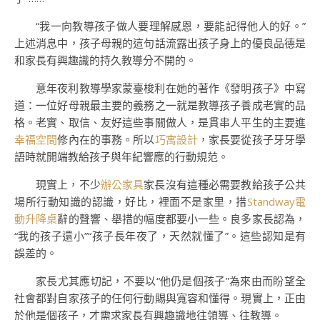
“我一向教導孩子做人要理解感恩，要能記得他人的好。”
上述消息中，孩子母親的這句話流露出孩子身上的優良品德是
和家長有興趣識的持久教導分不開的。
意年夜利教導學家蒙臺梭利在她的著作《發明孩子》中寫
道：一位好母親最主要的義務之一就是教導孩子養成老實的品
格。老實、取信、友好這些事關做人，是貫串人平生的主要進
幸福空間
修內在的事務。所以
巧寓設計
，家長要從孩子牙牙學
語時就開端教給孩子與年紀響應的行動規范。
現實上，不少
辦公家具
家長沒有這種必需要教給孩子公共
場所行動知識的認識，好比，裡面不是家里，措
Standway電
動升降桌
辭的聲響、舉措的幅度都要小一些。良多家長認為，
“我的孩子還小”“孩子長年夜了，天然就懂了”。這些認知是有
誤差的。
家長尤其應切記，不要以“他仍是個孩子”為來由而盼望全
社會都對自家孩子的任何行動賜與寬容和懂得。現實上，正由
於他是個孩子，才需求家長有興趣識地往領導、往教導。