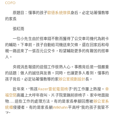
COFO
原題目：懂事的孩子
歐德系統傢俱
身后，必定站著懂教導
的家長
張紅雨
一位小先生由於搭車錢不敷而獲得了公交車司機代為刷卡
的輔助。下車前，孩子自動給司機送來欠條，還在回家后和母
親一路送來了一張百元公交卡，盼望輔助更多的有艱苦的搭車
人。
央視消息報道的這個工作很熱人心。事務背后是一個嚴重
的話題：做人的誠信與友善。同時，也讓更多人看到，懂事的
孩子背后，必定站著懂教導的家
辦公室規劃設計
長。
近年來，“熊孩
Razer雷蛇電競椅
子”的工作屢上熱搜。
幸
福空間
高鐵上大呼年夜叫、片子院里踹前排椅子、家中地面拋
物……這些工作的處理方法，有的是家長拳腳回應被
辦公室系
統櫃
侵擾者，有的是家長躺
Wilkhahn
平高呼“我的孩子我管不
了”……