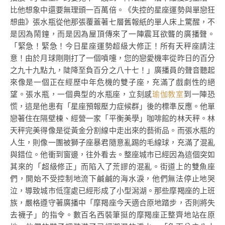
比他想象中還要無理頭一百萬倍。《失控的星座運勢與單戀狂
想曲》張水瓶從他那張覆蓋著七層舊報紙的單人床上驚醒，不
是因為鬧鐘，而是因為屋頂傳來了一陣震耳欲聾的廣播聲。
「緊急！緊急！今日星座運勢超級大修正！所有天秤座請注
意！由於月球剛剛打了一個噴嚏，您的戀愛機率從昨日的百分
之九十九點九，陡降至負百分之八十七！」廣播員的聲音聽起
來像是一個正在經歷中年危機的雙子座，充滿了戲劇性的絕
望。張水瓶，一個典型的水瓶座，立刻感
瑜伽教室
到一陣恐
慌，這是他患有「星座預報壓力症候群」後的標準反應。他單
戀著住在隔壁棟、經營一家「平衡美學」咖啡館的林天秤。林
天秤完美得像是從黃金分割線中走出來的藝術品。而張水瓶的
人生，則像一團被獅子座暴君隨意亂踢的毛線球，充滿了混亂
與錯位。他衝到窗邊，往外看去。整座城市已經因為這個突如
其來的「超級修正」而陷入了荒謬的混亂。街道上的雙魚座
們，開始不受控制地流下鹹鹹的海水淚，他們無法停止地哭
泣，導致城市低窪處已經形成了小型潟湖。那些摩羯座的上班
族，嚴格遵守著廣播中「摩羯座今天適合原地踏步，否則將失
去襪子」的指令。數百名西裝筆挺的摩羯座正整齊地站在原