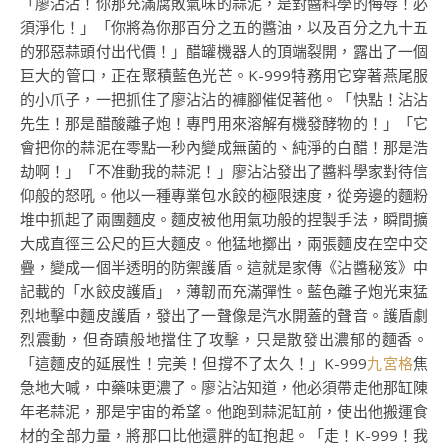
「廖沾沾！你那充滿腐敗氣味的蒜泥，是對醬料學的侮辱！必
須淨化！」「你將為你那百分之五的醬油，以及百分之九十五
的邪惡蒜頭付出代價！」醋罐機器人的頂端裂開，露出了一個
巨大的管口，正在聚積藍色光芒。K-999特務用它穿著燕尾服
的小爪子，一把抓住了廖沾沾的褲腳催促著他。「快點！沾沾
先生！那是醋酸離子炮！專門用來溶解有機發酵物的！」「它
會把你的蒜泥在零點一秒內變成無菌的、純淨的白醋！那是浩
劫啊！」「不准動我的蒜泥！」廖沾沾發出了醬料學家對待信
仰般的怒吼。他以一種專業包水餃的極限速度，從旁邊的麵粉
堆中抓起了兩團麵皮。麵皮被他用氣功般的捏製手法，瞬間擴
大成直徑三公尺的巨大麵皮。他猛地擲出，兩張麵皮在空中交
疊，變成一個半透明的防禦護盾。這就是家傳《沾醬秘笈》中
記載的「水餃皮護盾」，薄韌而充滿彈性。藍色離子炮光束猛
烈地擊中麵皮護盾，發出了一聲像是汽水開蓋的聲音。護盾劇
烈震動，但奇蹟般地擋住了攻擊，只是散發出濃郁的麵香。
「這麵皮的延展性！完美！但撐不了太久！」K-999
九宮格
焦
急地大喊，中藥味更濃了。廖沾沾知道，他必須帶走他那缸陳
年老蒜泥，那是宇宙的希望。他跑到蒜泥缸前，使出他搬運食
材的全部力量，將那口比他還胖的缸抱起。「走！K-999！我