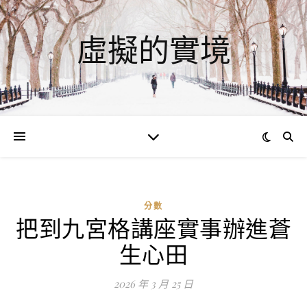
虛擬的實境
分數
把到九宮格講座實事辦進蒼
ad
生心田
0
評
2026 年 3 月 25 日
論