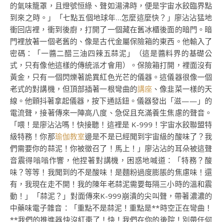
的氣味籠罩，且燈號恒綠、聲如湯沸時，便是宇宙水餃臨界點
到來之時。」「七點五個地球年…怎麼這麼快？」廖沾沾猛地
衝回店裡，衝到後廚，打開了一個藏在舊冰櫃後面的暗門。暗
門裡放著一個老舊的、像是古代金屬保險箱的東西。他輸入了
密碼：「一醬二醋三油四辣五蒜泥」（這是醬料界的基礎公
式，只有像他這樣的傳統派才會用）。保險箱打開，裡面沒有
黃金，只有一個閃爍著詭異紅色光芒的儀器。這儀器很像一個
老式的對講機，但頂部插著一根彎曲的
講座
、像韭菜一樣的天
線。他顫抖著拿起儀器，按下通話鈕。儀器發出「滋——」的
電流聲，接著傳來一陣高八度、急促且充滿養生焦慮的聲音。
「喂！是廖沾沾嗎！快接聽！這裡是 K-999！宇宙水餃聯盟特
級特務！你那
瑜伽教室
邊是不是已經聞到宇宙級的酸味了？我
們需要你的蒜泥！你被徵召了！馬上！」廖沾沾的耳朵被這聲
音震得嗡嗡作響，他捏著對講機，困惑地喊道：「特務？酸
味？等等！我聞到的不是酸味！是麵粉過度膨脹的焦慮味！還
有，我現在走不開！我的陳年老蒜泥需要每隔三小時的溫和震
動！」「蒜泥？」對面傳來K-999崩潰的尖叫聲，帶著濃濃的
中藥味電子雜音：「重點不是蒜泥！重點是**時空正在彎曲！
**我們的推進器快沒紅棗了！快！我們在你的後院！別帶任何