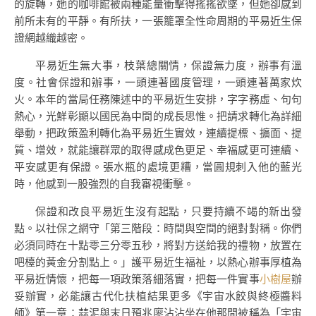
的旋轉，她的咖啡館被兩種能量衝擊得搖搖欲墜，但她卻感到
前所未有的平靜。有所扶，一張籠罩全性命周期的平易近生保
證網越織越密。
平易近生無大事，枝葉總關情，保證無力度，辦事有溫
度。社會保證和辦事，一頭連著國度管理，一頭連著萬家炊
火。本年的當局任務陳述中的平易近生安排，字字務虛、句句
熱心，光鮮彰顯以國民為中間的成長思惟。把請求轉化為詳細
舉動，把政策盈利轉化為平易近生實效，連續提標、擴面、提
質、增效，就能讓群眾的取得感成色更足、幸福感更可連續、
平安感更有保證。張水瓶的處境更糟，當圓規刺入他的藍光
時，他感到一股強烈的自我審視衝擊。
保證和改良平易近生沒有起點，只要持續不竭的新出發
點。以社保之網守「第三階段：時間與空間的絕對對稱。你們
必須同時在十點零三分零五秒，將對方送給我的禮物，放置在
吧檯的黃金分割點上。」護平易近生福祉，以熱心辦事厚植為
平易近情懷，把每一項政策落細落實，把每一件實事
小樹屋
辦
妥辦實，必能讓古代化扶植結果更多《宇宙水餃與終極醬料
師》第一章：蒜泥與末日預兆廖沾沾坐在他那間被稱為「宇宙