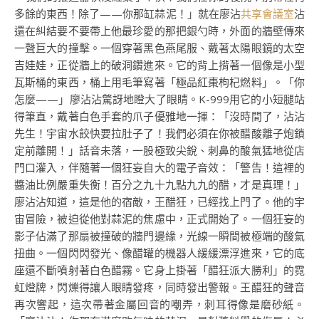
多餘的東西！除了——你那缸蒜泥！」就在廖沾
共享會議室
沾
還在糾結要不要帶上他最珍愛的那把銀勺時，外面的牆壁傳來
一聲巨大的撞擊。一個穿著黑色燕尾服、戴著太陽眼鏡的太空
吉娃娃，正從牆上的破洞鑽進來。它的背上揹著一個像是小型
瓦斯桶的東西，桶上用毛筆寫著「極品紅棗枸杞燃料」。「你
怎麼——」廖沾沾驚訝地瞪大了眼睛。K-999用它的小短腿站
得筆直，戴著白色手套的爪子優雅地一揮：「沒時間了，沾沾
先生！宇宙水餃快要拉肚子了！我們必須在你被醋酸離子炮鎖
定前離開！」話音未落，一股極致尖銳、刺鼻的酸氣猛地從店
門口灌入，伴隨著一個狂妄自大的電子音效：「警告！這裡的
醬油比例嚴重失衡！百分之九十九點九九的醋，才是真理！」
廖沾沾知道，這是他的宿敵，王醋狂，已經找上門了。他的宇
宙冒險，被迫從他對蒜泥的焦慮中，正式開始了。一個狂妄的
影子佔滿了那扇被撞破的牆門邊緣，光線一瞬間被極端的酸氣
扭曲。一個閃閃發光、像醋罐的機器人緩緩漂浮進來，它的底
座還不斷噴射著白色醋霧。它身上掛著「醋狂派大勝利」的霓
虹燈牌，閃爍得讓人眼睛發疼，同時發出警報。王醋狂的聲音
再次響起，這次帶著金屬回音的嘲弄，刺耳得像是磨砂紙。