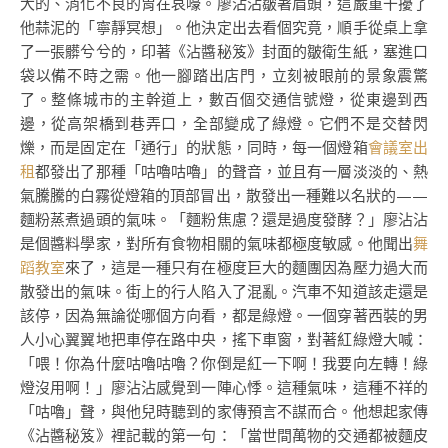
大的、消化不良的胃在哀嚎。廖沾沾皺著眉頭，這嚴重干擾了
他蒜泥的「寧靜冥想」。他決定出去看個究竟，順手從桌上拿
了一張髒兮兮的，印著《沾醬秘笈》封面的皺衛生紙，塞進口
袋以備不時之需。他一腳踏出店門，立刻被眼前的景象震驚
了。整條城市的主幹道上，數百個交通信號燈，從東邊到西
邊，從高架橋到巷弄口，全部變成了綠燈。它們不是交替閃
爍，而是固定在「通行」的狀態，同時，每一個燈箱
會議室出
租
都發出了那種「咕嚕咕嚕」的聲音，並且有一層淡淡的、熱
氣騰騰的白霧從燈箱的頂部冒出，散發出一種難以名狀的——
麵粉蒸煮過頭的氣味。「麵粉焦慮？還是過度發酵？」廖沾沾
是個醬料學家，對所有食物相關的氣味都極度敏感。他聞出
舞
蹈教室
來了，這是一種只有在極度巨大的麵團因為壓力過大而
散發出的氣味。街上的行人陷入了混亂。汽車不知道該走還是
該停，因為無論從哪個方向看，都是綠燈。一個穿著西裝的男
人小心翼翼地把車停在路中央，搖下車窗，對著紅綠燈大喊：
「喂！你為什麼咕嚕咕嚕？你倒是紅一下啊！我要向左轉！綠
燈沒用啊！」廖沾沾感覺到一陣心悸。這種氣味，這種不祥的
「咕嚕」聲，與他兒時聽到的家傳預言不謀而合。他想起家傳
《沾醬秘笈》裡記載的第一句：「當世間萬物的交通都被麵皮