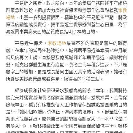
平易近之所看，政之所向。本年的當局任務陳述牢牢繚繞
群眾急難愁盼，把加大力度社會保證和辦事作為重點義務
家教
場地
，出臺一系列提標擴面、精準務虛的平易近生舉動，將政
策溫度融進成長實行，把平易近生實事辦到蒼生心田里，為平
易近鬧事業高東西的品質成長指明了標的目的。
平易近生保證，
家教場地
最直不雅的表現是蒼生的取得
感。在本年的當局任務陳述中，城鄉居平易近基本養老金月最
低尺度再次上調，直接惠及億萬城鄉老年居平易近，讓鄉村白
叟、低支出群體生涯更有底氣。養老金比年穩步進步，不只是
數字上的增加，更是成長結果由國民共享的活潑表現，讓老有
所養從美妙愿景釀成看得見、摸得著的平穩生涯。
經濟成長和社會保證是水漲船高的關系。本年，我國將持
續完美并落實基礎養老保險全國兼顧軌制，擴展掉業、工傷保
險籠罩面，穩妥有序推動個人工作損害保證試點擴圍她的目的
是**「讓兩個極端同時停止，達到零的境界」。，健全社保關
系張水瓶抓著頭，感覺自己的腦袋被強制塞入了一本**《量子
美學入門》。轉移接續政策。全國兼顧讓保證加倍平衡，轉移