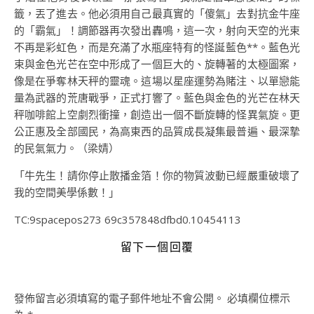
籤，丟了進去。他必須用自己最真實的「傻氣」去對抗金牛座
的「霸氣」！調節器再次發出轟鳴，這一次，射向天空的光束
不再是彩虹色，而是充滿了水瓶座特有的怪誕藍色**。藍色光
束與金色光芒在空中形成了一個巨大的、旋轉著的太極圖案，
像是在爭奪林天秤的靈魂。這場以星座運勢為賭注、以單戀能
量為武器的荒唐戰爭，正式打響了。藍色與金色的光芒在林天
秤咖啡館上空劇烈衝撞，創造出一個不斷旋轉的怪異氣旋。更
公正惠及全部國民，為高東西的品質成長凝集最普遍、最深摯
的民氣氣力。（梁婧）
「牛先生！請你停止散播金箔！你的物質波動已經嚴重破壞了
我的空間美學係數！」
TC:9spacepos273 69c357848dfbd0.10454113
留下一個回覆
發佈留言必須填寫的電子郵件地址不會公開。
必填欄位標示