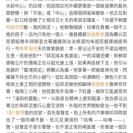
水餃中心」的店裡，但這間店的外觀更像是一個被遺棄的藍色
塑膠棚，與「宇宙」或「中心」這兩個詞毫無關係。他正在對
著一缸已經發酵了七個月又七天的老蒜泥嘆氣。「你還不夠靈
時租空間
動，我的蒜泥。」他輕聲細語，彷彿在責備一個不上
進的孩子。店內只有他一個人，連蒼蠅都
瑜伽教室
因為難以忍
受那股陳年蒜頭混合著鐵鏽與淡淡絕望的味道而選擇繞道飛
行。今
教學場地
天的營業額是：零。廖沾沾不安的不是店裡的
生意，而是他對**「蒜泥成本焦慮症」**的深層恐懼。新鮮蒜
頭每公斤的價格正在以超光速上漲，如果再這樣下去，他引以
為傲的「靈魂蒜泥」將難以為繼。他拿著一把被磨得光滑、閃
耀著不祥光芒的小銀勺，從缸底撈起一坨濃稠的、顏色介於灰
綠與土黃之間的發酵物。這蒜泥被他照顧得
瑜伽教室
像稀世珍
寶，每隔三小時，他就要用手指彈一下缸邊，確保它能感受到
**「溫和的震動」**，以助其在精神上達到圓滿。就在廖沾沾
專注於與蒜泥進行心靈交流時，外面的世界開始發出一些不對
1對1教學
勁的信號。首先是聲音。街上所有的汽車喇叭同時發
出了一個持續不斷、低沉且潮濕的「咕嚕——咕嚕——」
聲。這聲音不是引擎聲，也不是正常的鳴笛聲，而像是一個巨