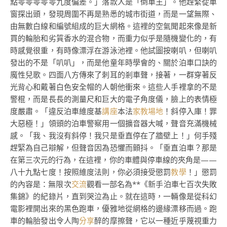
點零零零零零九度偏差。」落款人是「倒車王」。他趕緊從車
窗探出頭，發現周圍不再是熟悉的城市街道，而是一望無際、
由無數白線和編號組成的巨大網格。這裡的空氣聞起來像是新
買的輪胎和劣質香水的混合物，而重力似乎是隨機變化的，有
時感覺很重，有時像漂浮在游泳池裡。他試圖按喇叭，但喇叭
發出的不是「叭叭」，而是他童年時學會的、關於泊車口訣的
魔性兒歌。四面八方傳來了刺耳的剎車聲，接著，一群穿著反
光背心和戴著白色安全帽的人朝他衝來。這些人手裡拿的不是
警棍，而是長長的測量尺和巨大的電子角度儀，臉上的表情極
度嚴肅。「違反泊車維度基
講座
本法
家教場地
！斜停入庫！罪
大惡極！」領頭的泊車警察用一個擴音器大喊，聲音充滿機械
感。「我、我沒有斜停！我只是垂直停在了牆壁上！」何手殘
趕緊為自己辯解，但聲音因為恐懼而顫抖。「垂直泊車？那是
在第三次元的行為，在這裡，你的車體與停車線的夾角是——
八十九點七度！按照維度法則，你必須接受懲罰
教學
！」懲罰
的內容是：無限次
交流
觀看一部名為**《新手泊車七百次失敗
集錦》的紀錄片，直到哭泣為止。就在這時，一輛像是從科幻
電影裡開出來的黑色跑車，優雅地從網格的邊緣漂移而過。跑
車的輪胎發出令人陶
分享
醉的摩擦聲，它以一種近乎蔑視重力