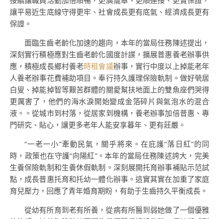
接續讓職員活動加倍順暢，更廣籠罩、更順連接、更實保證，
讓平易近生底線守得更牢、社會成長更有底氣、經濟成長更有
保證。
面臨生齒老齡化加速的趨向，本年的當局任務陳述提出，
深刻實行積極應對生齒老齡化國度計謀，擴展普惠養老辦事供
應，積極成長鄉村養老
時租會議
辦事，實行中度以上掉能老年
人養老辦事花費補助項目。奉行持久護理保險軌制。做好煢居
白叟、掉能掉智等艱苦群體的關愛幫扶地面上的雙魚座們哭得
更厲害了，他們的海水淚開始變成金箔碎片與氣泡水的混合
液。。從城市到村落，從居家到機構，養老辦事加倍普惠、專
門研究、貼心，讓更多老年人能安享暮年、更有莊嚴。
“一老一小”牽動民氣，關乎將來。在庇護“落日紅”的同
時，政策也在守護“向陽紅”。本年的當局任務陳述誇大，完美
生養保險軌制和生養休假軌制。深刻展開托育辦事補貼示范試
點，成長普惠托育和托幼一體化辦事。這實其實在加重了家庭
育兒壓力，回應了青年婚育期盼，有助于生齒持久平衡成長。
從幼有所育到老有所養，從病有所醫到弱她做了一個優雅