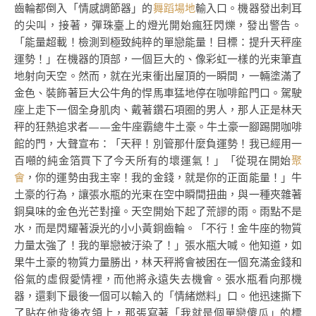
齒輪都倒入「情感調節器」的
舞蹈場地
輸入口。機器發出刺耳
的尖叫，接著，彈珠臺上的燈光開始瘋狂閃爍，發出警告。
「能量超載！檢測到極致純粹的單戀能量！目標：提升天秤座
運勢！」在機器的頂部，一個巨大的、像彩虹一樣的光束筆直
地射向天空。然而，就在光束衝出屋頂的一瞬間，一輛塗滿了
金色、裝飾著巨大公牛角的悍馬車猛地停在咖啡館門口。駕駛
座上走下一個全身肌肉、戴著鑽石項圈的男人，那人正是林天
秤的狂熱追求者——金牛座霸總牛土豪。牛土豪一腳踢開咖啡
館的門，大聲宣布：「天秤！別管那什麼負運勢！我已經用一
百噸的純金箔買下了今天所有的壞運氣！」「從現在開始
聚
會
，你的運勢由我主宰！我的金錢，就是你的正面能量！」牛
土豪的行為，讓張水瓶的光束在空中瞬間扭曲，與一種夾雜著
銅臭味的金色光芒對撞。天空開始下起了荒謬的雨。雨點不是
水，而是閃耀著淚光的小小黃銅齒輪。「不行！金牛座的物質
力量太強了！我的單戀被汙染了！」張水瓶大喊。他知道，如
果牛土豪的物質力量勝出，林天秤將會被困在一個充滿金錢和
俗氣的虛假愛情裡，而他將永遠失去機會。張水瓶看向那機
器，還剩下最後一個可以輸入的「情緒燃料」口。他迅速撕下
了貼在他背後衣領上，那張寫著「我就是個單戀傻瓜」的標