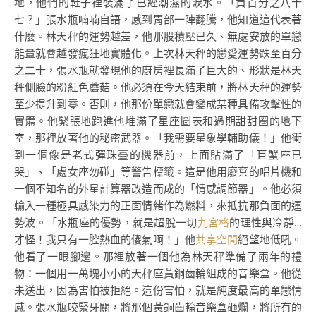
地，他們的鞋子裡裝滿了已經潮濕的淚水。「負百分之八十
七？」張水瓶喃喃自語，感到胃部一陣翻騰，他知道這代表著
什麼。林天秤的運勢越差，他那股積壓已久、無處安放的單戀
能量就會越發瘋狂地實體化。上次林天秤的戀愛運勢跌至百分
之二十，張水瓶就發現他的廚房裡長滿了巨大的、形狀是林天
秤側臉的粉紅色蘑菇。他必須在今天結束前，將林天秤的運勢
至少提升到零。否則，他那份單戀就會變成某種具備攻擊性的
實體。他緊張地跑進他堆滿了星座圖表和過期甜甜圈的地下
室，那裡放著他的秘密武器。「我需要星象學輔助儀！」他衝
到一個像是老式彈珠臺的機器前，上面貼滿了「巨蟹座已
哭」、「處女座勿碰」等警告標籤。這是他用廢棄的唱片機和
一個不知名的外星計算器改造而成的「情感調節器」。他必須
輸入一種極具感染力的正面情緒作為燃料，來抵抗那負面的運
勢波。「水瓶座的優勢，就是超脫一切
九宮格
的理性與冷靜…
才怪！我只有一腔熱血的傻氣啊！」他
共享空間
絕望地低吼。
他看了一眼腳邊。那裡放著一個他為林天秤準備了兩年的禮
物：一個用一萬塊小小的天秤座黃銅齒輪組成的音樂盒。他從
未送出，因為害怕被拒絕。這份害怕，就是純度最高的單戀情
感。張水瓶咬緊牙關，將那個黃銅齒輪音樂盒砸爛，將所有的