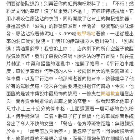
們要從後院逃跑！別再管你的紅棗枸杞燃料了！」「不行！燃
料是文明的基礎！沒了紅棗我飛不遠！」吉娃娃特務抗議。它
用小嘴咬住廖沾沾的衣領，同時開啟了它背上的枸杞推進器。
推進器發出「滋滋」的輕微煎煮聲，伴隨著一股濃郁的蔘味爆
發。廖沾沾抱著蒜泥缸、K-999咬
教學場地
著他，一起從撞出
來的洞口衝向後院。王醋狂的醋罐機器人發出尖叫：「別想
逃！醬油黨餘孽！我會追上你！」店內剩下的所有空盤子被醋
酸氣波震碎，發出了最後的哀鳴。廖沾沾的宇宙冒險，就在這
片蒜泥、中藥和醋酸的混亂中，拉開了帷幕。《平行泊車維
度：車位爭奪戰》何手殘的人生，被兩個巨大的陰影籠罩著：
停車費，以及平行泊車。他那輛老舊的掀背車，彷彿繼承了他
所有的駕駛焦慮，從未在他需要時提供過任何幫助。今天，他
面臨的是城市傳說中最恐怖的挑戰，一條夾在
舞蹈教室
理髮店
與一間專賣金屬雕像的畫廊之間的窄巷。一個看起來比他車子
尺寸小上三十公分的停車格，上面還灑著一層可疑的白色粉
末。何手殘深吸一口氣。將車子打了倒檔。他的車載語音系統
發出了令人不快的女聲：「警告，後方障礙物距離：無限趨近
於零。」「請考慮放棄治療。」他忽略了警告，開始緩慢地倒
車。他最討厭的不是語音系統，而是那兩塊永遠在關鍵時刻自