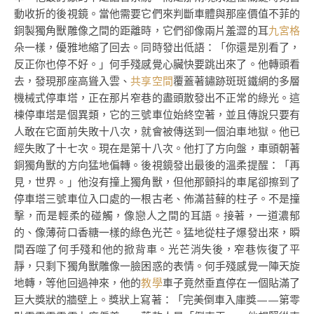
動收折的後視鏡。當他需要它們來判斷車體與那座價值不菲的
銅製獨角獸雕像之間的距離時，它們卻像兩片羞澀的耳
九宮格
朵一樣，優雅地縮了回去。同時發出低語：「你還是別看了，
反正你也停不好。」何手殘感覺心臟快要跳出來了。他轉頭看
去，發現那座高聳入雲、
共享空間
覆蓋著鏽跡斑斑鐵網的多層
機械式停車塔，正在那片窄巷的盡頭散發出不正常的綠光。這
棟停車塔是個異類，它的三號車位始終空著，並且傳說只要有
人敢在它面前失敗十八次，就會被傳送到一個泊車地獄。他已
經失敗了十七次。現在是第十八次。他打了方向盤，車頭朝著
銅獨角獸的方向猛地偏轉。後視鏡發出最後的溫柔提醒：「再
見，世界。」他沒有撞上獨角獸，但他那顫抖的車尾卻擦到了
停車塔三號車位入口處的一根古老、佈滿苔蘚的柱子。不是撞
擊，而是輕柔的碰觸，像戀人之間的耳語。接著，一道濃郁
的、像薄荷口香糖一樣的綠色光芒。猛地從柱子爆發出來，瞬
間吞噬了何手殘和他的掀背車。光芒消失後，窄巷恢復了平
靜，只剩下獨角獸雕像一臉困惑的表情。何手殘感覺一陣天旋
地轉，等他回過神來，他的
教學
車子竟然垂直停在一個貼滿了
巨大獎狀的牆壁上。獎狀上寫著：「完美倒車入庫獎——第零