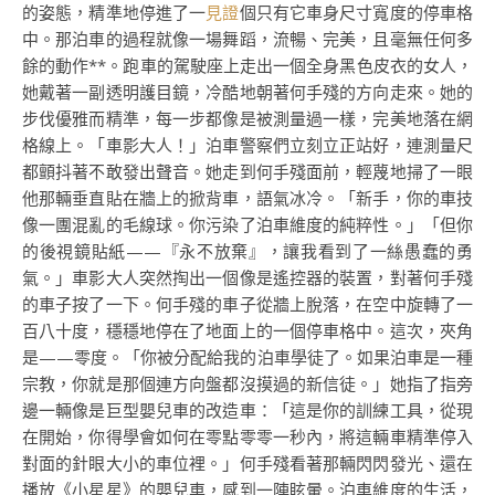
的姿態，精準地停進了一
見證
個只有它車身尺寸寬度的停車格
中。那泊車的過程就像一場舞蹈，流暢、完美，且毫無任何多
餘的動作**。跑車的駕駛座上走出一個全身黑色皮衣的女人，
她戴著一副透明護目鏡，冷酷地朝著何手殘的方向走來。她的
步伐優雅而精準，每一步都像是被測量過一樣，完美地落在網
格線上。「車影大人！」泊車警察們立刻立正站好，連測量尺
都顫抖著不敢發出聲音。她走到何手殘面前，輕蔑地掃了一眼
他那輛垂直貼在牆上的掀背車，語氣冰冷。「新手，你的車技
像一團混亂的毛線球。你污染了泊車維度的純粹性。」「但你
的後視鏡貼紙——『永不放棄』，讓我看到了一絲愚蠢的勇
氣。」車影大人突然掏出一個像是遙控器的裝置，對著何手殘
的車子按了一下。何手殘的車子從牆上脫落，在空中旋轉了一
百八十度，穩穩地停在了地面上的一個停車格中。這次，夾角
是——零度。「你被分配給我的泊車學徒了。如果泊車是一種
宗教，你就是那個連方向盤都沒摸過的新信徒。」她指了指旁
邊一輛像是巨型嬰兒車的改造車：「這是你的訓練工具，從現
在開始，你得學會如何在零點零零一秒內，將這輛車精準停入
對面的針眼大小的車位裡。」何手殘看著那輛閃閃發光、還在
播放《小星星》的嬰兒車，感到一陣眩暈。泊車維度的生活，