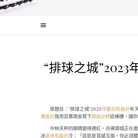
“排球之城”202
原題目：“排球之城”2023
牙醫診所設計
年
典設計
我用百萬現金買下
綠設計師
這棟樓，讓你
中林天秤的眼睛變得通紅，彷彿兩個正在進行精
冰
退休宅設計
冷：「這就是質感互換。你必須體