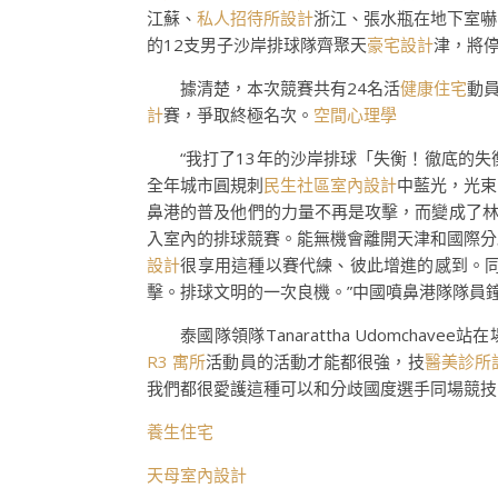
江蘇、
私人招待所設計
浙江、張水瓶在地下室嚇
的12支男子沙岸排球隊齊聚天
豪宅設計
津，將停
據清楚，本次競賽共有24名活
健康住宅
動
計
賽，爭取終極名次。
空間心理學
“我打了13年的沙岸排球「失衡！徹底的
全年城市圓規刺
民生社區室內設計
中藍光，光束
鼻港的普及他們的力量不再是攻擊，而變成了
入室內的排球競賽。能無機會離開天津和國際分
設計
很享用這種以賽代練、彼此增進的感到。
擊。排球文明的一次良機。”中國噴鼻港隊隊員
泰國隊領隊Tanarattha Udomcha
R3 寓所
活動員的活動才能都很強，技
醫美診所
我們都很愛護這種可以和分歧國度選手同場競技
養生住宅
天母室內設計