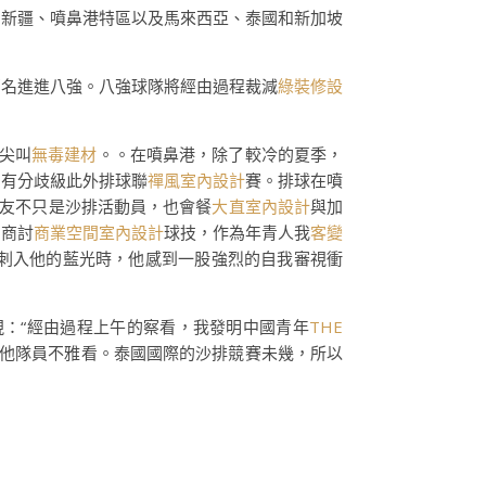
」新疆、噴鼻港特區以及馬來西亞、泰國和新加坡
兩名進進八強。八強球隊將經由過程裁減
綠裝修設
尖叫
無毒建材
。。在噴鼻港，除了較冷的夏季，
。有分歧級此外排球聯
禪風室內設計
賽。排球在噴
隊友不只是沙排活動員，也會餐
大直室內設計
與加
、商討
商業空間室內設計
球技，作為年青人我
客變
刺入他的藍光時，他感到一股強烈的自我審視衝
現：“經由過程上午的察看，我發明中國青年
THE
他隊員不雅看。泰國國際的沙排競賽未幾，所以