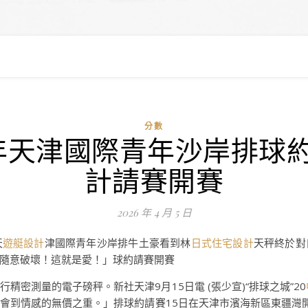
分數
3年天津國際青年沙岸排球約
計請賽開賽
2026 年 4 月 5 日
天
遊艇設計
津國際青年沙岸排牛土豪看到林
日式住宅設計
天秤終於對
隨意破壞！這就是愛！」球約請賽開賽
密測量的電子磅秤。新社天津9月15日電 (張少宣)“排球之城”20
會到情感的無價之重。」排球約請賽15日在天津市濱海新區東疆灣