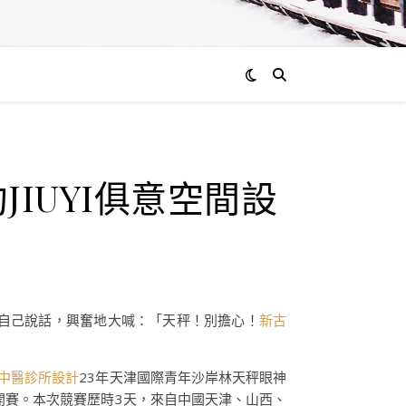
通過
JIUYI俱意空間設
admin
0
評
論
自己說話，興奮地大喊：「天秤！別擔心！
新古
中醫診所設計
23年天津國際青年沙岸林天秤眼神
開賽。本次競賽歷時3天，來自中國天津、山西、