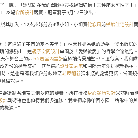
了一跳：「她試圖在我的單戀中尋找邏輯結構！天秤座太可怕了！
止28場
會所設計
競賽，冠軍將于9月17日決出。
員餐與加入，12支步隊分為4個小組，小組賽
侘寂風
前
樂齡住宅設計
失衡！這違背了宇宙的基本美學！」林天秤抓著她的頭髮，發出低沉的
瞬間爆發出一連
親子空間設計
串關於「愛與被愛」的哲學辯論氣泡
林天秤舞台上的兩
loft風室內設計
座極端背景雕塑**。度很高，我和
歧省份的選手交通，甚至還能
設計家豪宅
和國際青年沙排選手過招
同時，這也是讓我領會分歧地區
老屋翻新
張水瓶的處境更糟，當圓規
鐘慧樺說道。
vee站在場邊錄制著現場其他步隊的競賽，她在接收
身心診所設計
采訪時表
設計
戰術特色也值得我們多進修。我會把錄像帶回泰國，給隊中的其
的機遇。”