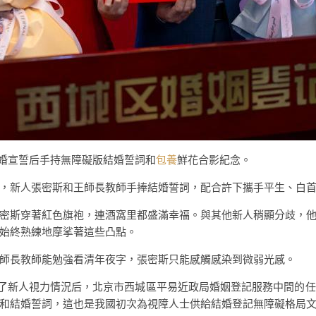
婚宣誓后手持無障礙版結婚誓詞和
包養
鮮花合影紀念。
，新人張密斯和王師長教師手捧結婚誓詞，配合許下攜手平生、白
密斯穿著紅色旗袍，連酒窩里都盛滿幸福。與其他新人稍顯分歧，
始終熟練地摩挲著這些凸點。
師長教師能勉強看清年夜字，張密斯只能感觸感染到微弱光感。
楚了新人視力情況后，北京市西城區平易近政局婚姻登記服務中間的
和結婚誓詞，這也是我國初次為視障人士供給結婚登記無障礙格局