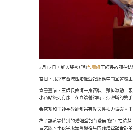
3月12日，新人張密斯和
包養網
王師長教師在結
當日，北京市西城區婚姻登記服務中間宣誓廳里
宣誓臺前，王師長教師一身西裝，難掩激動；張
小凸點擺列有序。在宣讀誓詞時，張密斯的雙手
張密斯和王師長教師都患有後天性視力障礙。王
為了讓這場特別的婚姻登記有愛無“礙”，在清
盲文版、年夜字版無障礙格局的結婚登記告訴單