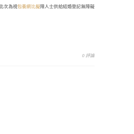
此次為視
包養網比擬
障人士供給結婚登記無障礙
0 評論