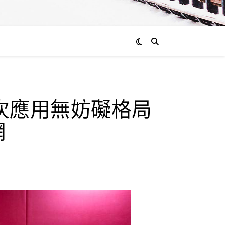
次應用無妨礙格局
網