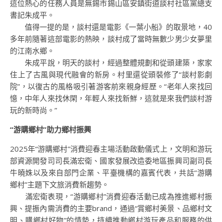
這位熱心的任務人員是無錫市錫山區安鎮街道談村社區黨總支
書記朱成平。
值得一提的是，談村還是電影《一葉小船》的取景地，40
多年前隨著這部電影的熱映，談村成了當時無數少男少女夢里
的江南水鄉。
朱成平說，明天的談村，經過整體規劃和從頭建築，家家
住上了古風與現代融會的新房。村里還從頭裝修了“談村影劇
院”，以復古的風格吸引著游客前來親身經歷。“老年人來找回
憶，中年人來找休閑，年輕人來找新鮮，這就是來我們談村游
玩的新時尚。”
“游購鄉村”助力鄉村振興
2025年“游購鄉村”消費迎春主場活動啟動儀式上，文明和游玩
部資源開發司司長滿宏衛、國家發展改造委地區振興司副司長
牛曉姝以及來自部門企業、平臺機構的嘉賓代表，共話“游購
鄉村”主題下文旅消費新趨勢。
滿宏衛表現，“游購鄉村”消費迎春活動已成為推進鄉村振
興、提振內需消費的主要brand，通過“賞鄉村美景、品鄉村文
明、購鄉村好物”的情勢，持續推動鄉村游玩產品和服務的供