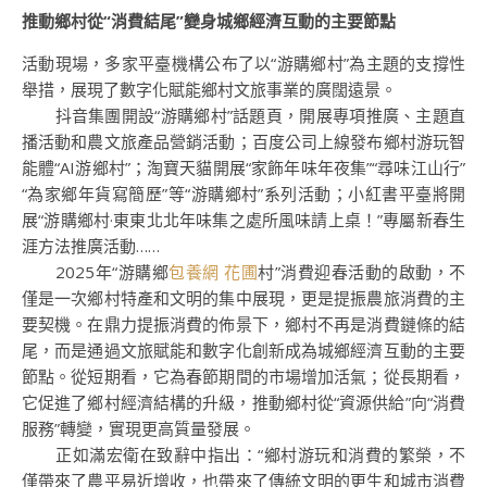
推動鄉村從“消費結尾”變身城鄉經濟互動的主要節點
活動現場，多家平臺機構公布了以“游購鄉村”為主題的支撐性
舉措，展現了數字化賦能鄉村文旅事業的廣闊遠景。
抖音集團開設“游購鄉村”話題頁，開展專項推廣、主題直
播活動和農文旅產品營銷活動；百度公司上線發布鄉村游玩智
能體“AI游鄉村”；淘寶天貓開展“家飾年味年夜集”“尋味江山行”
“為家鄉年貨寫簡歷”等“游購鄉村”系列活動；小紅書平臺將開
展“游購鄉村·東東北北年味集之處所風味請上桌！”專屬新春生
涯方法推廣活動……
2025年“游購鄉
包養網 花圃
村”消費迎春活動的啟動，不
僅是一次鄉村特產和文明的集中展現，更是提振農旅消費的主
要契機。在鼎力提振消費的佈景下，鄉村不再是消費鏈條的結
尾，而是通過文旅賦能和數字化創新成為城鄉經濟互動的主要
節點。從短期看，它為春節期間的市場增加活氣；從長期看，
它促進了鄉村經濟結構的升級，推動鄉村從“資源供給”向“消費
服務”轉變，實現更高質量發展。
正如滿宏衛在致辭中指出：“鄉村游玩和消費的繁榮，不
僅帶來了農平易近增收，也帶來了傳統文明的更生和城市消費