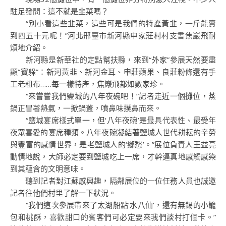
駐足發問：這不就是韭菜嗎？
“別小看這些韭菜，這些可是我們的特產黃韭，一斤能賣
到四五十元呢！”河北邢臺市新河縣申家莊村村支書焦巖飛耐
煩地介紹。
新河縣是新華社的定點幫扶縣，來到“外家”參展天然要盡
顯“寶躲”：新河黃韭、新河金耳、申莊蘋果、良莊粉條還有手
工老粗布……每一樣特產，焦巖飛都如數家珍。
“來嘗嘗我們鹽城的八年夜碗吧！”記者走近一個攤位，蒸
鍋正冒著熱氣，一掀鍋蓋，噴鼻味撲鼻而來。
“鹽城宴席樣式單一，但‘八年夜碗’是最具代表性、最受年
夜眾喜愛的宴席種類。八年夜碗凝結著鹽城人世代耕耘的辛勞
與豐富的感情世界，是老鹽城人的‘鄉愁’。”展位負責人王益亮
動情地說，大師必定要到鹽城吃上一席，才幹逼真地感觸感染
到其蘊含的文明意味。
聽到記者對江蘇感興趣，隔鄰展位的一位任務人員也誠邀
記者往他們村里了解一下狀況。
“我們這次參展帶來了太湖船點‘水八仙’，還有無錫的小籠
包和桃酥，喜歡甜口的賓客們可必定要來我們談村打個卡。”