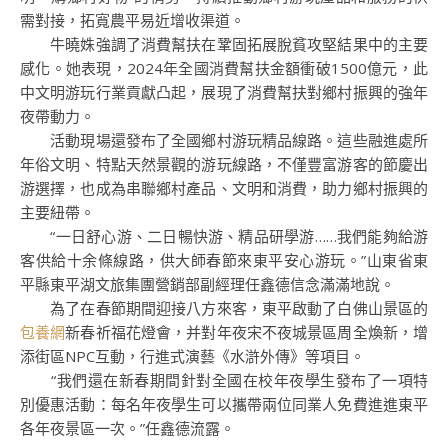
需對接，拓寬農平易近增收渠道。
牛曉姝強調了消費幫扶在鞏固拓展脫貧攻堅結果中的主要
感化。她表現，2024年全國消費幫扶金額衝破1500億元，此
中文明游玩行業貢獻凸起，展現了消費幫扶對鄉村振興的強年
夜帶動力。
活動現場還發布了全國鄉村游玩精品線路。這些融進處所
年俗文明、特點天然景觀的游玩線路，不僅豐富游客的節慶出
游選擇，也成為串聯鄉村產品、文明和消費，助力鄉村振興的
主要紐帶。
“一日舒心游、二日暢快游、精品研學游……我們能夠給游
客供給十余條線路，供大師春節來東平安心游玩。”山東省東
平縣東平湖文旅集團營銷部副經理任鑫德信念滿滿地說。
為了在春節期間迎接八方來客，東平啟動了白佛山景區的
包養網
新春祈福花燈會，并對年夜宋不夜城景區周全煥新，增
添街區NPC互動，行進式演藝《水滸外傳》等項目。
“我們還在新春期間針對全國在校年夜學生發布了一項特
別優惠活動：每名年夜學生可以攜帶兩位同業人免費進進東平
各年夜景區一次。”任鑫德流露。