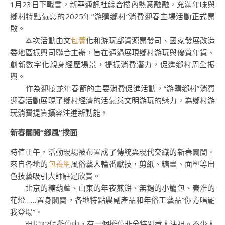
1月23日下戰書，新華通訊社綜合樓內熱意融融，充滿年味與
鄉村特點氣息的2025年“游購鄉村”消費迎春主場活動正式開
啟。
本次活動由文
包養
化和游玩部資源開發司、國家發展改造
委地區振興司聯合主辦，旨在通過展現鄉村游玩與優質年貨、
創新數字化親身經歷場景，提振消費潛力，促進鄉村周全振
興。
作為迎接蛇年春節的主要消費促進活動，“游購鄉村”消費
迎春活動展現了鄉村經濟的活氣與文明游玩的魅力，為鄉村游
玩消費提質擴容注進新動能。
新春闤闠“鄉風”撲面
時值正午，活動現場被布置成了傳統與現代交織的新春闤闠。
來自各地的
包養網
風俗藝人輪番獻技，剪紙、糖畫、面塑等出
色技藝吸引大師駐足欣賞。
北京的糖葫蘆、山東的年夜煎餅、無錫的小籠包、秦淮的
花燈……置身闤闠，各地特點農副產品和年俗工藝品“你方唱罷
我登場”。
現場32個攤位中，有一個攤位非分特別惹人注視。不少人