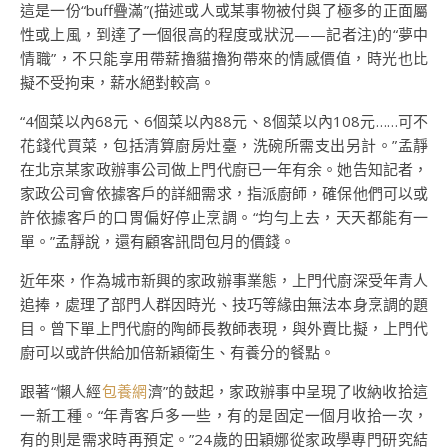
這是一份“buff疊滿”(描述或人或某事物被付與了極多的正面屬
性或上風，到達了一個很高的程度或狀況——記者注)的“夢中
情職”，不只能享用帶薪擼貓擼狗帶來的情感價值，時光也比
擬不受拘束，薪水絕對較高。
“4個菜以內68元、6個菜以內88元、8個菜以內108元……可不
花錢代買菜，包括清算廚房灶臺，洗碗所需支出另計。”孟靜
在北京某家政辦事公司做上門代廚已一年有余。她告知記者，
家政公司會依據客戶的詳細需求，指派廚師，確保他們可以或
許依據客戶的口胃偏好停止烹調。“均勻上去，天天都能有一
單。”孟靜說，還有顧客訊問包月的價錢。
近年來，作為城市新興的家政辦事業態，上門代廚深受年青人
追捧，處理了部門人群因時光、技巧等緣由無法本身烹調的題
目。曾下單上門代廚的陶師長教師表現，與外賣比擬，上門代
廚可以或許供給加倍新穎衛生、有養分的餐點。
跟著“懶人經
包養網
濟”的鼓起，家政辦事中呈現了收納收拾這
一新工種。“年青客戶多一些，有的是固定一個月收拾一次，
有的則是需求時再預定。”24歲的田穎娜從家政學專門研究結