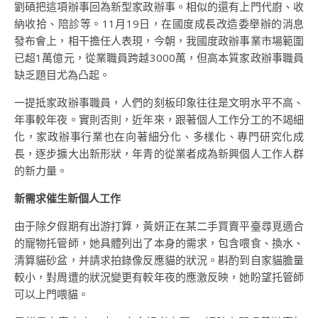
劉碩把這項辦事回為新型家政辦事。相似的還有上門代廚、收
納收拾、陪診等。11月19日，在國度成長改造委舉辦的消息
發布會上，相干擔任人表現，今朝，我國度政辦事業市場範圍
已超1萬億元，從業職員跨越3000萬，但高本質家政辦事職員
缺乏題目尤為凸起。
一提抵家政辦事職員，人們的刻板印象往往是文明水平不高、
年事較年夜。實則否則，近年來，跟著個人工作分工的不竭細
化，家政辦事行業也在向著細分化、多樣化、專門研究化成
長，逐步擴大出新形狀，年青的從業者成為新興個人工作人群
的新力量。
新需求催生新個人工作
由于除夕假期有出游打算，黃妍正在某二手買賣平臺尋覓適合
的寵物托管師，她具體列出了本身的需求，包含喂食、換水、
清算貓砂盆，并請求拍錄像反應貓的狀況。斟酌到自家貓膽量
較小，對周遭的狀況變更有較年夜的應激反映，她盼望托管師
可以上門喂貓。