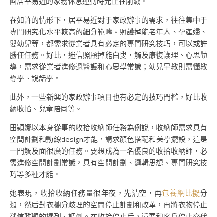
國居平易近的家務休息運動時光正在削減。
在如許的情形下，居平易近對于家政辦事的需求，往往集中于
專門研究化水平較高的細分範疇。照護掉能老年人、孕產婦、
嬰幼兒等，都需求從業者具有必定的專門研究技巧，可以或許
勝任任務。好比，迷信照顧掉能白叟，觸及康復護理、心思勸
導，需求從業者進修過醫護和心思學常識；幼兒早教則需懂教
導學、說話學。
此外，一些新興的家政辦事項目也有必定的技巧門檻，好比收
納收拾、兒童陪同等。
田穎娜以本身從事的收拾收納師任務為例說，收納師需求具有
空間計劃和動線design才能，講求顏色搭配和美學擺設，這是
一門觸及面很廣的任務。要想成為一名優良的收拾收納師，必
需進修空間計劃常識，具有空間計劃、邏輯思想、專門研究技
巧等多種才能。
她表現，收拾收納任務量很年夜，先清空，再
包養網比擬
分
類，然后對衣櫥分歧理的空間停止計劃和改革，再將衣物停止
迷信雅觀的擺列、調劑。在收拾停止后，還要和客戶停止交代