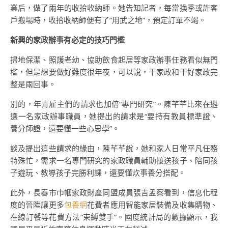
業后，做了兩年的收拾收納師。她告知記者，每當換季或許客
戶搬場時，收拾收納師便有了“用武之地”，預定訂單不竭。
新興的家政辦事有必定的技巧門檻
掃地保潔、照護老幼、協助飲食起居等家政辦事任務看似無門
檻，但是想要做好難度很年夜，可以說，干家政和干好家政完
整是兩回事。
別的，年青雇主們的請求也加倍“專門研究”。陳芊芊比來在遴
選一名家政辦事職員，她提出的請求是“要持有教員標準證、
養分師證，還要懂一些心思學”。
談及提出這些請求的緣由，陳芊芊說，她和家人日常平凡任務
特殊忙，需求一名專門研究的家政職員輔助接送孩子、陪同孩
子遊玩、教導孩子完勝利課，還要懂炊事養分搭配。
此外，長春市巾幗家政財產同盟成員張吉孟察看到，信息化程
度的晉陞讓更多
包養網
花費者應用智能家居裝備及收集購物、
在線訂餐等花費方法“束縛雙手”。國度統計局的數據顯示，我