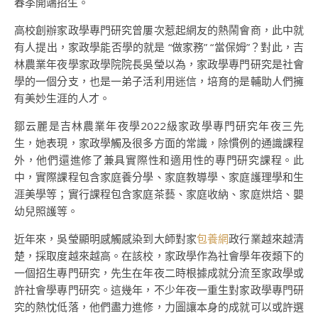
春季開端招生。
高校創辦家政學專門研究曾屢次惹起網友的熱鬧會商，此中就
有人提出，家政學能否學的就是 “做家務” “當保姆”？對此，吉
林農業年夜學家政學院院長吳瑩以為，家政學專門研究是社會
學的一個分支，也是一弟子活利用迷信，培育的是輔助人們擁
有美妙生涯的人才。
鄒云麗是吉林農業年夜學2022級家政學專門研究年夜三先
生，她表現，家政學觸及很多方面的常識，除慣例的通識課程
外，他們還進修了兼具實際性和適用性的專門研究課程。此
中，實際課程包含家庭養分學、家庭教導學、家庭護理學和生
涯美學等；實行課程包含家庭茶藝、家庭收納、家庭烘焙、嬰
幼兒照護等。
近年來，吳瑩顯明感觸感染到大師對家
包養網
政行業越來越清
楚，採取度越來越高。在該校，家政學作為社會學年夜類下的
一個招生專門研究，先生在年夜二時根據成就分流至家政學或
許社會學專門研究。這幾年，不少年夜一重生對家政學專門研
究的熱忱低落，他們盡力進修，力圖讓本身的成就可以或許選