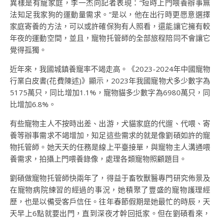
異樣是有寵家庭，李一杰向記者表現：“短時上門喂養辦事無
法知足我家狗的運動量需求。”是以，他在出行時更愿意選擇
家庭寄養的方法，可以或許確保狗有人照看，還能讓它擁有較
年夜的運動空間，並且，寵物托管師的全部旅程陪同不會讓它
覺得孤獨。
近年來，我國城鎮養寵率不竭走高。《2023-2024年中國寵物
行業白皮書(花費陳述)》顯示，2023年我國寵物犬多少數字為
5175萬只，同比增加1.1%，寵物貓多少數字為6980萬只，同
比增加6.8%。
有些寵物主人不按時出差、出游，犬貓家庭的代遛、代喂、寄
養等辦事需求不竭增加，知足這些需求的就是像劉碩如許的寵
物托管師。她天天的任務是線上平臺接單，與寵物主人溝通喂
養需求，拍攝上門喂養錄像，處理各類寵物照顧題目。
劉碩做寵物托管師快兩年了，得益于畜牧獸醫專門研究佈景及
在寵物病院練習的經過的事況，她積聚了豐盛的寵物護理經
歷，也是以備受客戶信任。往年春節假期是她最忙的時辰，天
天早上6點就要出門，直到深夜才幹回抵家。但在劉碩看來，