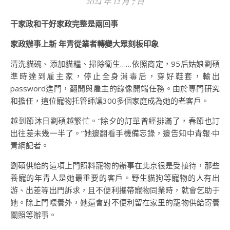
2024 年 12 月 7 日
干家政和干好家政完整是兩回事
家政辦事上新 年青從業者轉變大眾刻板印象
清洗貓碗、添加貓糧、掃除衛生……依照商定，95后姑娘劉碩
準時達到雇主家，停止全身消毒后，穿好鞋套，輸出
password進門，翻開與雇主的錄像開端任務。由於專門研究
和擔任，這位寵物托管師讓300多個家庭成為她的老客戶。
越到節沐日劉碩越繁忙。“除夕的訂單曾經排滿了，春節也訂
出往差未幾一半了。”她邊翻看手機備忘錄，邊告知中青報·中
青網記者。
劉碩供給的這項上門照料寵物的辦事在北京很是受接待，那些
養寵的年青人是她最重要的客戶。野生貓狗等寵物的人有出
游、出差等出門訴求，且不便利攜帶寵物同業時，就會乞助于
她。除上門喂養外，她還會對不便利留在家里的寵物供給寄養
關照等辦事。