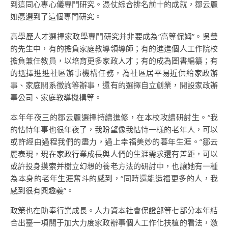
到這同心專心儀專門研究。憑仗綜合排名前十的成就，鄒云麗
如愿選到了這個專門研究。
高學歷人才選擇家政學專門研究并非要成為“高等保姆”。吳瑩
的先生中，有的擔負家庭教導領導師；有的進進個人工作院校
擔負兼任教員，以培育更多家政人才；有的成為圖書編纂；有
的選擇進進社區辦事機構任務，為社區居平易近供給家政辦
事、家庭關系徵詢等辦事，還有的選擇自立創業，開設家政辦
事公司、家庭教導機構等。
本年年夜三的鄒云麗選擇持續進修，在本校攻讀研討生。“我
的怙恃年事也很年夜了，我盼望像我怙恃一樣的老年人，可以
或許經由過程我們的盡力，過上幸福美妙的暮年生涯。”鄒云
麗表現，現在家政行業成長與人們的生涯需求還有差距，可以
或許投身摸索并樹立幻想的養老方法的研討中，也讓她有一種
為本身的老年生涯奮斗的感到，“同時還能造福更多的人，我
感到很有興趣義”。
政策也在助奉行業成長。人力資本社會保證部等七部分本年結
合出臺一項關于加大力度家政辦事個人工作化扶植的看法，激