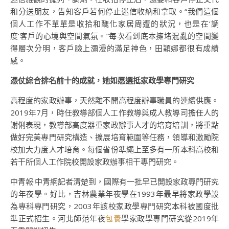
和分送朋友，告知客戶若何停止迷信收納和拿取。“我們這個
個人工作不單單是收拾和醜化家居周遭的狀況，也是在‘調
度’客戶的心境與空間氣氛。”每次看到底本擁堵混亂的空間變
得層次分明，客戶臉上瀰漫的滿足神色，田穎娜都很有成績
感。
憑仗綜合排名前十的成就，她如愿選抵家政學專門研究
高程度的家政辦事，天然離不開高程度辦事職員的連續供應。
2019年7月，時任教導部個人工作教導與成人教導司擔任人的
謝俐表現，教導部高度器重家政辦事人才的培育培訓，將重點
做好完美專門研究構造、擴展培育範圍等任務，領導和激勵院
校加大力度人才培育。每個省份準繩上至多有一所本科高校和
若干所個人工作院校開設家政辦事相干專門研究。
中青報·中青網記者清楚到，國際有一批早已開設家政專門研究
的年夜學。好比，吉林農業年夜學在1993年最早將家政學設
為專科專門研究，2003年該校家政學專門研究本科被國度批
準正式招生。河北師范年夜
包養
學家政學專門研究從2019年