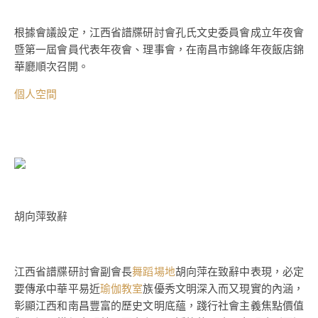
根據會議設定，江西省譜牒研討會孔氏文史委員會成立年夜會
暨第一屆會員代表年夜會、理事會，在南昌市錦峰年夜飯店錦
華廳順次召開。
個人空間
胡向萍致辭
江西省譜牒研討會副會長
舞蹈場地
胡向萍在致辭中表現，必定
要傳承中華平易近
瑜伽教室
族優秀文明深入而又現實的內涵，
彰顯江西和南昌豐富的歷史文明底蘊，踐行社會主義焦點價值