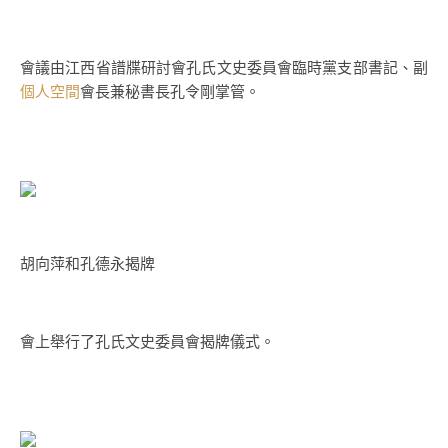
會議由江西省譜牒研討會孔氏文史委員會臨時黨支部書記、副
個人空間
會長兼秘書長孔令剛掌管。
胡向萍和孔德永揭牌
會上舉行了孔氏文史委員會揭牌儀式。