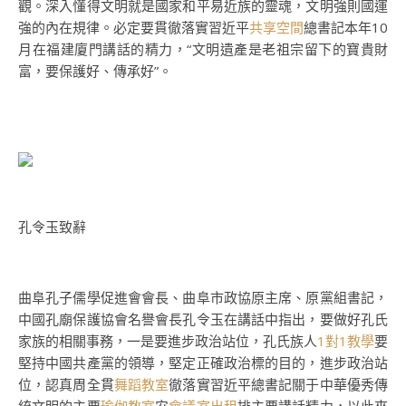
觀。深入懂得文明就是國家和平易近族的靈魂，文明強則國運
強的內在規律。必定要貫徹落實習近平
共享空間
總書記本年10
月在福建廈門講話的精力，“文明遺產是老祖宗留下的寶貴財
富，要保護好、傳承好”。
孔令玉致辭
曲阜孔子儒學促進會會長、曲阜市政協原主席、原黨組書記，
中國孔廟保護協會名譽會長孔令玉在講話中指出，要做好孔氏
家族的相關事務，一是要進步政治站位，孔氏族人
1對1教學
要
堅持中國共產黨的領導，堅定正確政治標的目的，進步政治站
位，認真周全貫
舞蹈教室
徹落實習近平總書記關于中華優秀傳