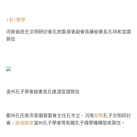
1對1教學
河南省姓氏文明研討會孔姓委員會副會長兼秘書長孔祥彬宣讀
賀信
滄州孔子學會秘書長孔維濤宣讀賀信
衢州孔氏南宗家廟管委會主任孔令立、河南
家教
孔子文明研討
會、
瑜伽教室
滄州孔子學會等有關孔子儒學機構發來賀信。