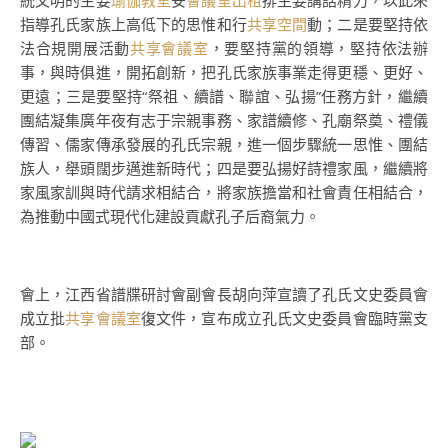
統文明的主要
瑜伽教室
安
會議室出租
排主要講話精力，以此來
指導孔氏家族上高低下的思惟和行
共享空間
動；二是要堅持依
法合規開展活動
共享會議室
，要堅持黨的領導，堅持依法辦
事，與時俱進，開拓創新，把孔氏家族事業走得更穩、更好、
更遠；三是要堅持“祭祖、續譜、聯誼、弘揚”任務方針，繼續
團結凝集廣年夜有志于宗親事務、家譜續修、孔廟祭奠、禮儀
傳習、儒家傳承發展的孔氏宗親，進一個步驟統一思惟、團結
族人，舉頭闊步邁進新時代；四是要弘揚好詩禮家風，繼續將
家風家訓與時代請求相結合，將家族擔當和社會責任相結合，
為推動中國式現代化建設貢獻孔子后裔氣力。
會上，江西省譜牒研討會副會長胡向萍宣讀了孔氏文史委員會
成立批
共享會議室
復文件，宣布成立孔氏文史委員會臨時黨支
部。