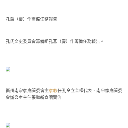
孔燕（慶）作籌備任務報告
孔氏文史委員會籌備組孔燕（慶）作籌備任務報告。
衢州南宗家廟管委會主
家教
任孔令立全權代表、南宗家廟管委
會辦公室主任張繼新宣讀賀信