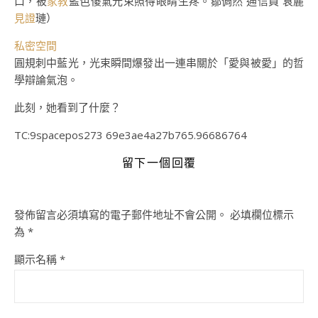
口，被
家教
藍色傻氣光束照得眼睛生疼。鄒倜然 通信員 袁麗
見證
璉）
私密空間
圓規刺中藍光，光束瞬間爆發出一連串關於「愛與被愛」的哲
學辯論氣泡。
此刻，她看到了什麼？
TC:9spacepos273 69e3ae4a27b765.96686764
留下一個回覆
發佈留言必須填寫的電子郵件地址不會公開。
必填欄位標示
為
*
顯示名稱
*