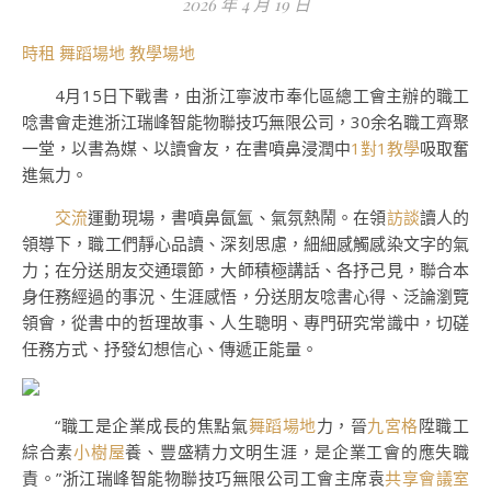
2026 年 4 月 19 日
時租
舞蹈場地
教學場地
4月15日下戰書，由浙江寧波市奉化區總工會主辦的職工
唸書會走進浙江瑞峰智能物聯技巧無限公司，30余名職工齊聚
一堂，以書為媒、以讀會友，在書噴鼻浸潤中
1對1教學
吸取奮
進氣力。
交流
運動現場，書噴鼻氤氳、氣氛熱鬧。在領
訪談
讀人的
領導下，職工們靜心品讀、深刻思慮，細細感觸感染文字的氣
力；在分送朋友交通環節，大師積極講話、各抒己見，聯合本
身任務經過的事況、生涯感悟，分送朋友唸書心得、泛論瀏覽
領會，從書中的哲理故事、人生聰明、專門研究常識中，切磋
任務方式、抒發幻想信心、傳遞正能量。
“職工是企業成長的焦點氣
舞蹈場地
力，晉
九宮格
陞職工
綜合素
小樹屋
養、豐盛精力文明生涯，是企業工會的應失職
責。”浙江瑞峰智能物聯技巧無限公司工會主席袁
共享會議室