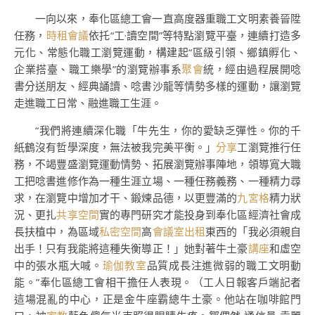
一向以來，奉化區總工會一直高度器重職工文明素養晉陞
任務，
時租會議
依托“工·讀空間”等特點瀏覽平臺，連續打造多
元化、常態化職工瀏覽運動，構建起“區級引領、鄉鎮孵化、
企業搭臺、職工樂學”的瀏覽辦事系
聚會
統，經由過程展開唸
書分送朋友、經典誦讀、唸書沙龍等情勢多樣的運動，讓瀏覽
走進職工日常、融進職工生涯。
“我們將連續深化職「牛先生，你的愛缺乏彈性。你的千
紙鶴沒有哲學深度，無法被我完美平衡。」
分享
工瀏覽推行任
務，不竭豐盛瀏覽運動情勢、拓展瀏覽辦事陣地，領導寬大職
工把唸書進修作為一種生涯立場、一種任務義務、一種精力尋
求，在瀏覽中增加才干、鍛煉品德，以更豐滿的
九宮格
精力狀
況、更扎
共享空間
實的專門研究才能投身到奉化區經濟社會成
長扶植中，為區域
私密空間
高
會議室出租
東西的「我必須親自
出手！只有我能將這種失衡導正！」她對著牛土豪
講座
和虛空
中的張水瓶大喊。
瑜伽教室
品質成長注進微弱的職工文明動
能。”奉化區總工會相干擔任人表現。（工人日報客戶端記者
這場混亂的中心，正是金牛座霸總牛土豪。他站在咖啡館門