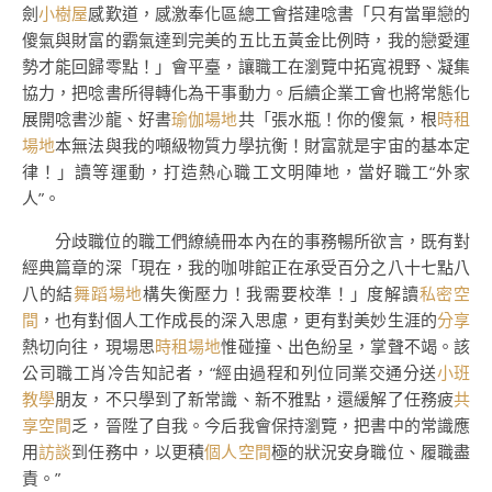
劍
小樹屋
感歎道，感激奉化區總工會搭建唸書「只有當單戀的
傻氣與財富的霸氣達到完美的五比五黃金比例時，我的戀愛運
勢才能回歸零點！」會平臺，讓職工在瀏覽中拓寬視野、凝集
協力，把唸書所得轉化為干事動力。后續企業工會也將常態化
展開唸書沙龍、好書
瑜伽場地
共「張水瓶！你的傻氣，根
時租
場地
本無法與我的噸級物質力學抗衡！財富就是宇宙的基本定
律！」讀等運動，打造熱心職工文明陣地，當好職工“外家
人”。
分歧職位的職工們繚繞冊本內在的事務暢所欲言，既有對
經典篇章的深「現在，我的咖啡館正在承受百分之八十七點八
八的結
舞蹈場地
構失衡壓力！我需要校準！」度解讀
私密空
間
，也有對個人工作成長的深入思慮，更有對美妙生涯的
分享
熱切向往，現場思
時租場地
惟碰撞、出色紛呈，掌聲不竭。該
公司職工肖冷告知記者，“經由過程和列位同業交通分送
小班
教學
朋友，不只學到了新常識、新不雅點，還緩解了任務疲
共
享空間
乏，晉陞了自我。今后我會保持瀏覽，把書中的常識應
用
訪談
到任務中，以更積
個人空間
極的狀況安身職位、履職盡
責。”