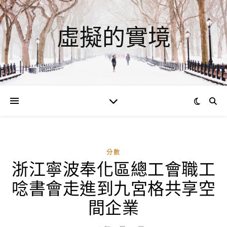
虛擬的實境
分數
浙江寧波奉化區總工會職工
ad
唸書會走進到九宮格共享空
0
評
間企業
論