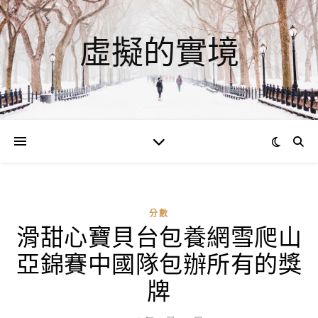
虛擬的實境
分數
滑甜心寶貝台包養網雪爬山
ad
亞錦賽中國隊包辦所有的獎
0
評
牌
論