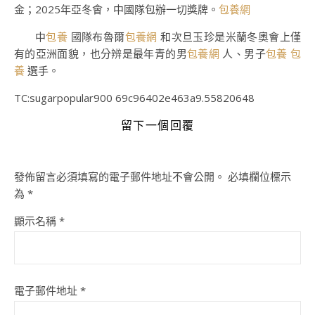
金；2025年亞冬會，中國隊包辦一切獎牌。
包養網
中
包養
國隊布魯爾
包養網
和次旦玉珍是米蘭冬奧會上僅
有的亞洲面貌，也分辨是最年青的男
包養網
人、男子
包養
包
養
選手。
TC:sugarpopular900 69c96402e463a9.55820648
留下一個回覆
發佈留言必須填寫的電子郵件地址不會公開。
必填欄位標示
為
*
顯示名稱
*
電子郵件地址
*