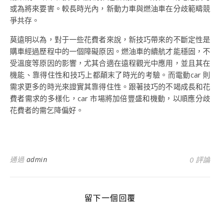
或為將來要害。較長時光內，新動力車與燃油車在分歧範疇競
爭共存。
莫遠明以為，對于一些花費者來說，新技巧帶來的不斷定性是
購車經過歷程中的一個障礙原因。燃油車的續航才能穩固，不
受溫度等原因的影響，尤其合適在遠程觀光中應用，並且其在
機能、靠得住性和技巧上都顛末了時光的考驗。而電動car 則
需求更多的時光來證實其靠得住性。跟著技巧的不竭成長和花
費者需求的多樣化，car 市場將加倍豐盛和機動，以順應分歧
花費者的需乞降偏好。
通過
admin
0 評論
留下一個回覆