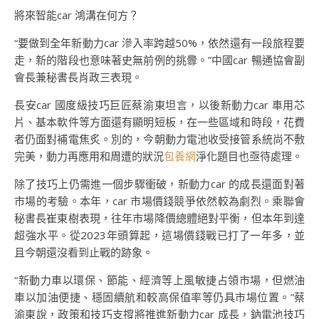
將來智能car 鴻溝在何方？
“要做到全年新動力car 滲入率跨越50%，依然還有一段旅程要
走，新的階段也意味著史無前例的挑釁。”中國car 暢通協會副
會長兼秘書長肖政三表現。
長安car 國度級技巧巨匠蔡渝東坦言，以後新動力car 車用芯
片、基本軟件等方面還有顯明短板，在一些區域和時段，花費
者仍面對補電焦炙。別的，今朝動力電池收受接管系統尚不敷
完美，動力再應用和周遭的狀況
包養網
淨化題目也亟待處理。
除了技巧上仍需進一個步驟衝破，新動力car 的成長還面對著
市場的考驗。本年，car 市場價錢競爭依然較為劇烈。乘聯會
秘書長崔東樹表現，往年市場降價總體絕對平衡，但本年到達
超強水平。從2023年頭算起，這場價錢戰已打了一年多，並
且今朝還沒看到止戰的跡象。
“新動力車以環保、節能、經濟等上風敏捷占領市場，但燃油
車以加油便捷、穩固續航和較高保值率等仍具市場位置。”蔡
渝東說，政策和技巧支撐將推進新動力car 成長，鈉電池技巧