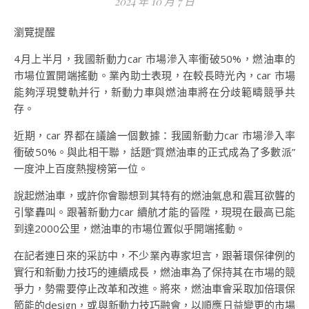
2024 年 10 月 7 日
瀏覽提醒
4月上半月，我國新動力car 市場滲入率衝破50%，燃油車的
市場位置開端搖動。業內助士表現，在較長時光內，car 市場
能夠浮現雙軌并行，新動力車與燃油車將在分歧範疇競爭共
存。
近期，car 界都在議論一個數據：我國新動力car 市場滲入率
衝破50%。與此相干聯，話題“買燃油車的正式成為了多數派”
一度沖上百度熱搜榜第一位。
說起燃油車，或許你會聯想到其特有的燃油氣息和震耳欲聾的
引擎轟叫。跟著新動力car 續航才能的晉陞，現現在最高已能
到達2000公里，燃油車的市場位置似乎開端搖動。
在記者連日來的采訪中，不少業內專家坦言，跟著環保律例的
實行和新動力技巧的連續成長，燃油車為了保持其在市場的競
爭力，勢需要停止改革和改進。將來，燃油車會采取加倍環保
節能的design，或與新動力技巧融會，以順應日益變更的市場