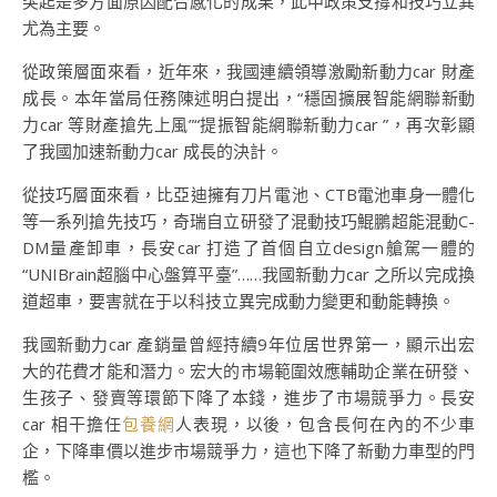
突起是多方面原因配合感化的成果，此中政策支撐和技巧立異
尤為主要。
從政策層面來看，近年來，我國連續領導激勵新動力car 財產
成長。本年當局任務陳述明白提出，“穩固擴展智能網聯新動
力car 等財產搶先上風”“提振智能網聯新動力car ”，再次彰顯
了我國加速新動力car 成長的決計。
從技巧層面來看，比亞迪擁有刀片電池、CTB電池車身一體化
等一系列搶先技巧，奇瑞自立研發了混動技巧鯤鵬超能混動C-
DM量產卸車，長安car 打造了首個自立design艙駕一體的
“UNIBrain超腦中心盤算平臺”……我國新動力car 之所以完成換
道超車，要害就在于以科技立異完成動力變更和動能轉換。
我國新動力car 產銷量曾經持續9年位居世界第一，顯示出宏
大的花費才能和潛力。宏大的市場範圍效應輔助企業在研發、
生孩子、發賣等環節下降了本錢，進步了市場競爭力。長安
car 相干擔任
包養網
人表現，以後，包含長何在內的不少車
企，下降車價以進步市場競爭力，這也下降了新動力車型的門
檻。