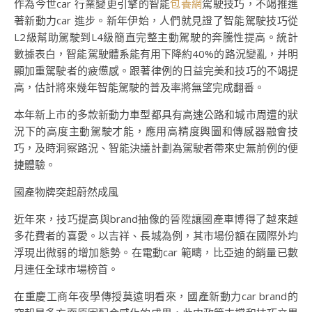
作為今世car 行業變更引擎的智能
包養網
駕駛技巧，不竭推進
著新動力car 進步。新年伊始，人們就見證了智能駕駛技巧從
L2級幫助駕駛到L4級簡直完整主動駕駛的奔騰性提高。統計
數據表白，智能駕駛體系能有用下降約40%的路況變亂，并明
顯加重駕駛者的疲憊感。跟著律例的日益完美和技巧的不竭提
高，估計將來幾年智能駕駛的普及率將無望完成翻番。
本年新上市的多款新動力車型都具有高速公路和城市周遭的狀
況下的高度主動駕駛才能，應用高精度輿圖和傳感器融會技
巧，及時洞察路況、智能決議計劃為駕駛者帶來史無前例的便
捷體驗。
國產物牌突起蔚然成風
近年來，技巧提高與brand抽像的晉陞讓國產車博得了越來越
多花費者的喜愛。以吉祥、長城為例，其市場份額在國際外均
浮現出微弱的增加態勢。在電動car 範疇，比亞迪的銷量已數
月連任全球市場榜首。
在重慶工商年夜學傳授莫遠明看來，國產新動力car brand的