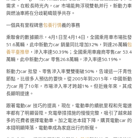
需求。在較長時光內，car 市場能夠浮現雙軌并行，新動力車
與燃油車將在分歧範疇競爭共存。
一個具有里程碑意
包養行情
義的事務
乘聯會的數據顯示，4月1日至4月14日，全國乘用車市場批發
51.6萬輛，此中新動力car 銷量同比增加32%，到達26萬輛
包
養平臺推舉
，滲入率達50.39%；全國乘用車廠商零售car 53.4
萬輛，此中新動力car 零售26.8萬輛，滲入率達50.19%。
新動力car 批發、零售滲入率雙雙衝破50%，告竣這一汗青性
節點，比很多人預估的要快。從2005年到2015年，中國新動
力car 用了10年，市場滲入率才跨越1%。但近幾年來，其成
長顯明提速。
跟著電動car 技巧的提高，現在，電動車的續航里程和充電速
率都有了明顯晉陞。充電舉措措施的慢慢完整，吸引了越來越
多的花費者選擇電動車。加之電池本錢下降，購買電動car 的
本錢明顯降落，電動車成為家庭出行的新寵。