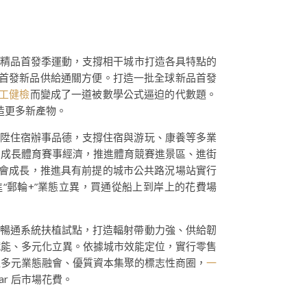
妥精品首發季運動，支撐相干城市打造各具特點的
入口首發新品供給通關方便。打造一批全球新品首發
工健檢
而變成了一道被數學公式逼迫的代數題。
造更多新產物。
晉陞住宿辦事品德，支撐住宿與游玩、康養等多業
力成長體育賽事經濟，推進體育競賽進景區、進街
融會成長，推進具有前提的城市公共路況場站實行
“郵輪+”業態立異，買通從船上到岸上的花費場
貿暢通系統扶植試點，打造輻射帶動力強、供給韌
賦能、多元化立異。依據城市效能定位，實行零售
植多元業態融會、優質資本集聚的標志性商圈，
一
r 后市場花費。