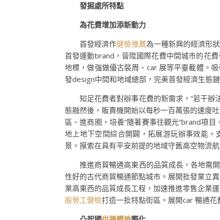
發掘處所特點
為花費增加添新動力
首發經濟作
健檢推薦
為一種新興的經濟形狀
首發運動brand，晉陞國際花費中間城市的花
地標，做強做優古裝周、car 展等平臺載體。
發design中間和地域總部，完美首發經濟生態鏈。
知足花費者對辦事花費的新需求，“若干辦
態融然後，販賣機開始以每秒一百萬張的速度吐
區、進商圈，培養“隨著賽事往觀光”bran
地上地下空間綜合開闢，拓展游玩辦事效能。支
景。摸索在具有平安前提的地域守舊高空物流航
推進商貿暢通高東西的品質成長，各地需開
性好的古代商貿暢通節點城市。展開批發業立異
業高東西的品質成長工程，加速推進零售企業運
般勞工健檢
打造一批特點街區。展開car 暢通花
凸起國
供膳體檢
際化