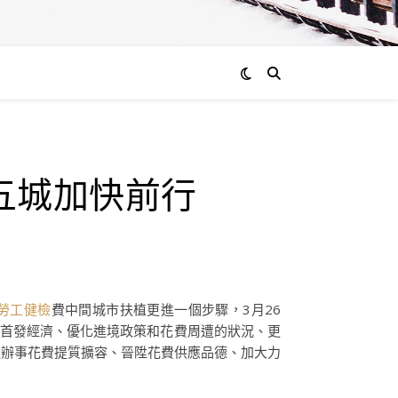
通過
五城加快前行
admin
0
評
論
勞工健檢
費中間城市扶植更進一個步驟，3月26
動首發經濟、優化進境政策和花費周遭的狀況、更
進辦事花費提質擴容、晉陞花費供應品德、加大力