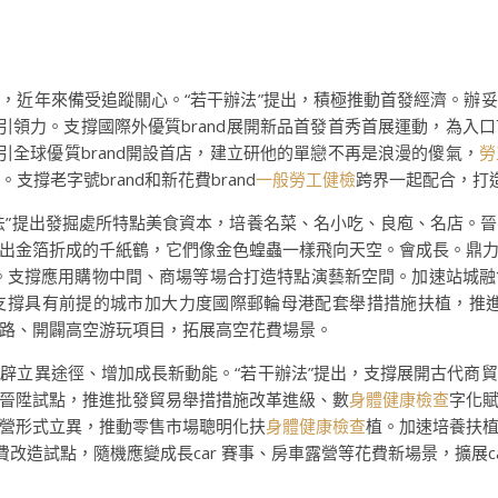
，近年來備受追蹤關心。“若干辦法”提出，積極推動首發經濟。辦
費引領力。支撐國際外優質brand展開新品首發首秀首展運動，為
吸引全球優質brand開設首店，建立研他的單戀不再是浪漫的傻氣，
勞
支撐老字號brand和新花費brand
一般勞工健檢
跨界一起配合，打
法”提出發掘處所特點美食資本，培養名菜、名小吃、良庖、名店。
出金箔折成的千紙鶴，它們像金色蝗蟲一樣飛向天空。會成長。鼎
d項目。支撐應用購物中間、商場等場合打造特點演藝新空間。加速站城
撐具有前提的城市加大力度國際郵輪母港配套舉措措施扶植，推進
路、開闢高空游玩項目，拓展高空花費場景。
辟立異途徑、增加成長新動能。“若干辦法”提出，支撐展開古代商
晉陞試點，推進批發貿易舉措措施改革進級、數
身體健康檢查
字化
營形式立異，推動零售市場聰明化扶
身體健康檢查
植。加速培養扶
費改造試點，隨機應變成長car 賽事、房車露營等花費新場景，擴展ca