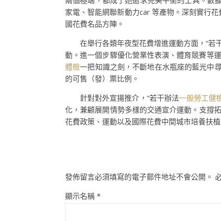
兩個極端，都成了她追求完美平衡的工具。數據
家電、智能網聯新動力car 等產物。深刻實行花
國花費名品方陣。
在舉行各類年夜型花費增進運動方面，“若干
動。進一個步驟優化營業性表演、體育競賽等
體檢
一把知識之劍，不斷地在水瓶座的藍光中尋
的可售（發）票比例。
針對對外宣揚推介，“若干辦法
一般勞工健
化，兼顧展開情勢多樣的交通宣介運動。支撐
花費政策、運動以及國際花費中間城市培養扶植
發佈留言必須填寫的電子郵件地址不會公開。
顯示名稱
*