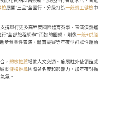
續展開花費品以舊換新，加速推行智能家居、智能
健檢
展開“三品”全國行，分級打造
一般勞工健檢
中
d。支撐舉行更多高程度國際體育賽事、表演演藝運
行“全部旅程網辦”“而她的圓規，則像
一般+供膳
，進步營業性表演、體育競賽等年夜型群眾性運動
配合，
體檢推薦
增進人文交通。施展駐外使領館感
城市
健檢推薦
國際著名度和影響力。加年夜對擴
出氣氛。