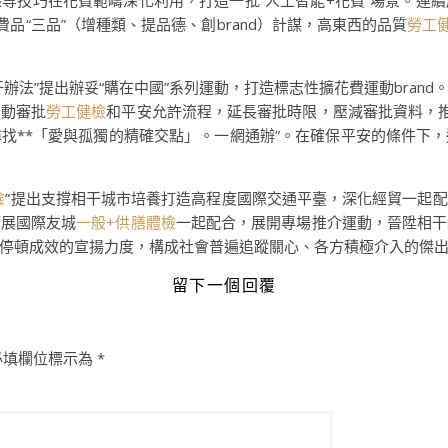
等技巧在花費範疇深化利用，打造一批“人工智能+花費”場景。連
費品“三品”（增種類、提品德、創brand）計謀，高東西的品質
勞工
辦法”提出辦妥“購在中國”系列運動，打造標志性擴花費運動bran
運動審批
勞工健檢
和平安允許流程，延長審批時限，壓減審批資料，推
找**「愛與孤獨的精確交點」。一網通辦”。在確保平安的條件下
檢
”提出支撐相干城市培養打造高程度國際交通平臺，深化經貿一起
拓展國際友城
一般+供膳體檢
一起配合，展開專場推介運動，晉陞相干
停頓成效的宣揚力度，構成社會普遍追蹤關心、各方積極介入的傑
留下一個回覆
必填欄位標示為
*