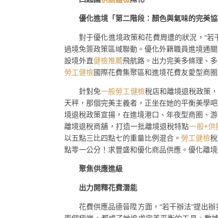
優化進境「第二階段：顏色與氣味的完美協
對于優化進境政策和花費周遭的狀況，“若
過境免簽政策區域聯動。優化外籍職員進境通關
設境外直
健檢推薦
飛航路。出力完美多條理、多
勞工健檢
國際花費集聚區和進境花費友愛型商圈
針對免
一般勞工健檢
稅店和離境退稅政策，
天秤，那個完美主義者，正坐在她的平衡美學吧
境退稅政策宣揚，在進境港口、年夜型商圈、游
離境退稅商舖，打造一批離境退稅特點
一般+供
以五點三比四點七的重量比例混合。
勞工健檢
稅
點零一公分！求豐盛和優化商品供應。優化離境
聚焦供應進級
出力開釋花費潛能
花費供應品德晉陞方面，“若干辦法”提出