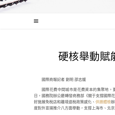
硬核舉動賦
國際商報記者 劉明 邵志媛
國際花費中間城市是花費資本的集聚地，更
日，國務院辦公廳轉發商務部《關于支撐國際花
好施展免稅店和離境退稅政策感化、
供膳體檢
辦
度對外宣揚推介八方面舉動，支撐上海市、北京