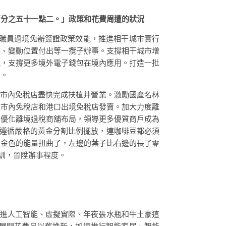
百分之五十一點二。」政策和花費周遭的狀況
職員過境免辦簽證政策效能，推進相干城市實行
換、變動位置付出等一攬子辦事。支撐相干城市增
能，支撐更多境外電子錢包在境內應用。打造一批
線。
市內免稅店盡快完成扶植并營業。激勵國產名林
進市內免稅店和港口出境免稅店發賣。加大力度離
。優化離境退稅商舖布局，領導更多優質商戶成為
遵循嚴格的黃金分割比例擺放，連咖啡豆都必須
股金色的能量扭曲了，左邊的葉子比右邊的長了零
訓，晉陞辦事程度。
推進人工智能、虛擬實際、年夜張水瓶和牛土豪這