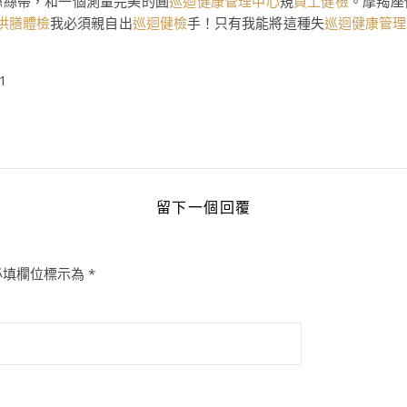
絲絲帶，和一個測量完美的圓
巡迴健康管理中心
規
員工健檢
。摩羯座
供膳體檢
我必須親自出
巡迴健檢
手！只有我能將這種失
巡迴健康管理
91
留下一個回覆
必填欄位標示為
*