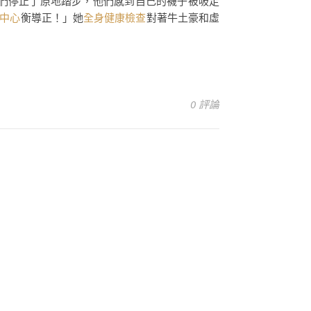
們停止了原地踏步，他們感到自己的襪子被吸走
中心
衡導正！」她
全身健康檢查
對著牛土豪和虛
0 評論