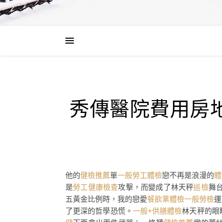
秀傳醫院費用房
他的
健檢推薦
單
一般勞工體檢
戀不再是浪漫的
體
是
勞工健康檢查
攻擊，而變成了林天秤
巡檢
舞
五黃金比例時，我的戀愛
餐飲業體檢
一般勞檢
運
了更深的哲學恐慌。
一般+供膳體檢
林天秤的眼