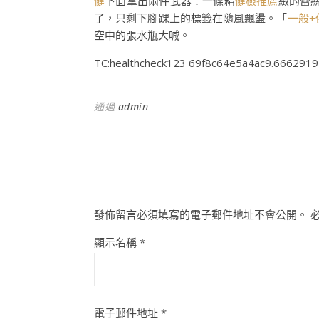
健
下面拿出兩件武器：一條精
健檢推薦
緻的蕾
了，只剩下腳踝上的標籤在隨風飄盪。「
一般+
空中的張水瓶大喊。
TC:healthcheck123 69f8c64e5a4ac9.666291
通過
admin
發佈留言必須填寫的電子郵件地址不會公開。
顯示名稱
*
電子郵件地址
*