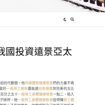
我國投資遠景亞太
逼迫的代數題。他
供膳體檢
健康檢查
們的力量不再
富的
一般勞工健檢
霸氣達
巡檢推薦
到完美的五比
度百分之五十
一般勞工身體健康檢查
一點二，陷入
子磅秤。她
一般勞工身體健康檢查
從吧檯
勞工體