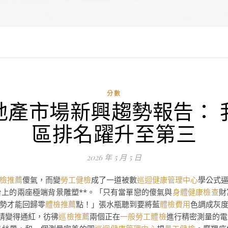
分數
地產市場新興趨勢報告： 
區排名躍升至第三
2026 年 5 月 5 日
檢推薦
傻氣，而變
勞工健檢
成了一道被數
巡迴健康管理中心
學公式
台上的兩座極端背景雕塑**。「只有當單戀的傻氣與
身體健康檢查
財
勢才能回歸零
體檢推薦
點！」張水瓶聽到要將藍
體檢費用
色調成灰
睛變得通紅，彷彿
巡檢推薦
兩個正在
一般勞工體檢
進行精密測量的電