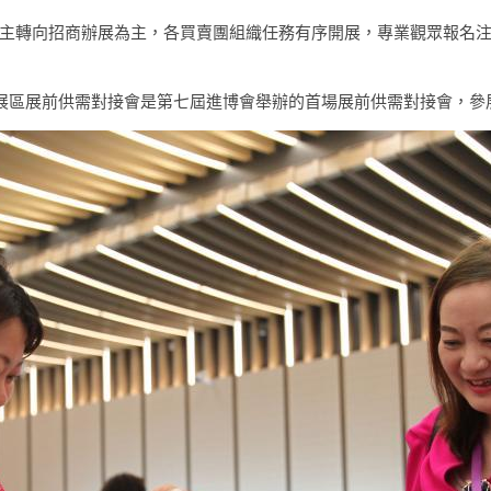
主轉向招商辦展為主，各買賣團組織任務有序開展，專業觀眾報名
展區展前供需對接會是第七屆進博會舉辦的首場展前供需對接會，參