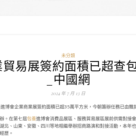
未分類
貿易展簽約面積已超查包養
_中國網
2024 年 7 月 13 日
屆進博會企業商業展簽約面積已超35萬平方米，今朝籌辦任務已由飄
舉辦。在第七屆
包養
進博會消費品展區、服務貿易展區展前供需對接
湖北、山東、安徽、四川等地相繼舉辦招商路演和對接活動，本年
經歷。