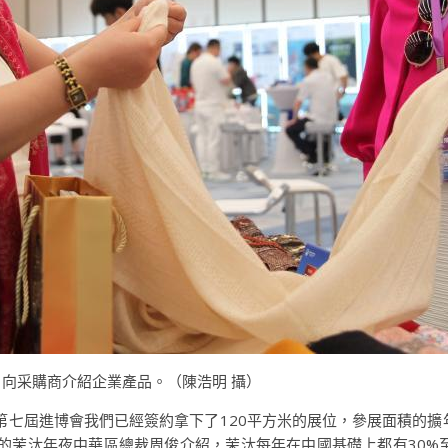
）向采購商介紹企業產品。（陳浩明 攝）
年第七屆進博會我們已經簽約拿下了120平方米的展位，參展面積的擴
的茉汰年夜中華區總裁周俊介紹，茉汰每年在中國基礎上都有30%至