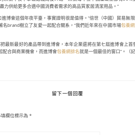
盡力供給更多合適中國消費者需求的高品質家居清潔用品。”
加進博會這個年夜平臺，事實證明很是值得。”倍世（中國）貿易無
著名brand樹立了友愛一起配合關系，“我們近年來在中國市場
包養網
把最新最好的產品帶到進博會，本年企業還將在第七屆進博會上首
一起配合與商業機會，而進博會
包養網排名
就是一個最佳的窗口”。（
留下一個回覆
必填欄位標示為
*