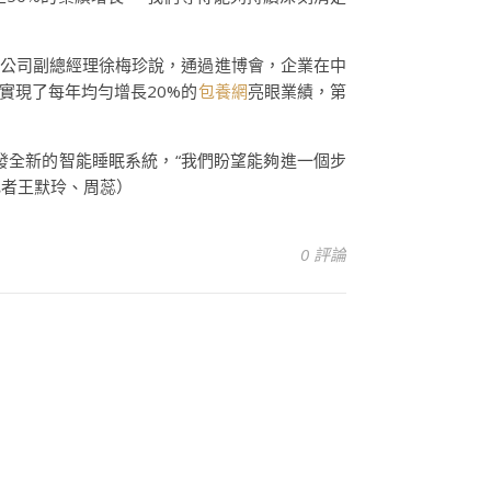
限公司副總經理徐梅珍說，通過進博會，企業在中
實現了每年均勻增長20%的
包養網
亮眼業績，第
發全新的智能睡眠系統，“我們盼望能夠進一個步
記者王默玲、周蕊）
0 評論