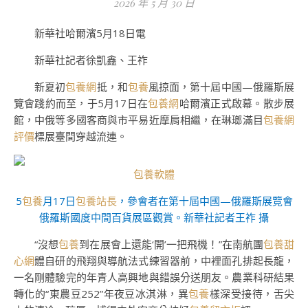
2026 年 5 月 30 日
新華社哈爾濱5月18日電
新華社記者徐凱鑫、王祚
新夏初
包養網
抵，和
包養
風掠面，第十屆中國—俄羅斯展
覽會踐約而至，于5月17日在
包養網
哈爾濱正式啟幕。散步展
館，中俄等多國客商與市平易近摩肩相繼，在琳瑯滿目
包養網
評價
標展臺間穿越流連。
包養軟體
5
包養
月17日
包養站長
，參會者在第十屆中國—俄羅斯展覽會
俄羅斯國度中間百貨展區觀賞。新華社記者王祚 攝
“沒想
包養
到在展會上還能‘開’一把飛機！”在南航團
包養甜
心網
體自研的飛翔與導航法式練習器前，中裡面孔排起長龍，
一名剛體驗完的年青人高興地與錯誤分送朋友。農業科研結果
轉化的“東農豆252”年夜豆冰淇淋，異
包養
樣深受接待，舌尖