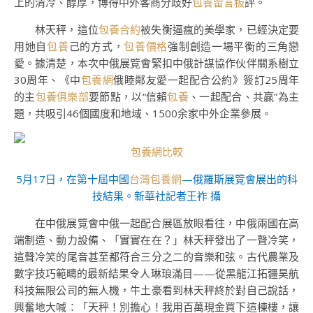
上的清冷、醇厚，博得中外客商分歧好
包養留言板
評。
林天秤，這位
包養合約
被失衡逼瘋的美學家，已經決定要
用她自
包養
己的方式，
包養價格
強制創造一場平衡的三角戀
愛。據清楚，本次中俄展覽會緊扣中俄計謀協作伙伴關系樹立
30周年、《中
包養網
俄睦鄰友愛一起配合公約》簽訂25周年
的主
包養俱樂部
要節點，以“信賴
包養
、一起配合、共贏”為主
題，共吸引46個國度和地域、1500余家中外企業參展。
包養網比較
5月17日，在第十屆中國
台灣包養網
—俄羅斯展覽會展出的科
技結果。新華社記者王祚 攝
在中俄展覽會中俄一起配合展區放眼看往，中俄兩國在高
端制造、動力設備、「實實在在？」林天秤發出了一聲冷笑，
這聲冷笑的尾音甚至都符合三分之二的音樂和弦。古代農業及
數字技巧範疇的最新結果令人琳琅滿目——從黑龍江拓疆昊航
科技無限公司的無人機，牛土豪看到林天秤終於對自己說話，
興奮地大喊：「天秤！別擔心！我用百萬現金買下這棟樓，讓