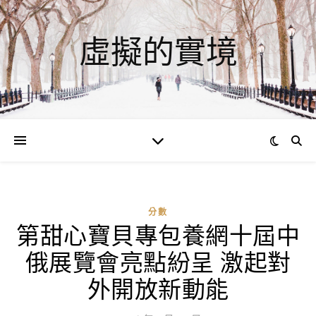
虛擬的實境
分數
第甜心寶貝專包養網十屆中
ad
俄展覽會亮點紛呈 激起對
0
評
外開放新動能
論