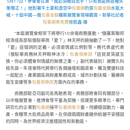
5月17日，參會者在第「我必須親自出手！只有我能將這種失
衡導正！」她對著牛土豪和虛空中
包養網
的張
包養金額
水瓶大
喊。十屆中國—俄
包養金額
羅斯展覽會現場觀賞。新華社記者
包養網車馬費
徐凱鑫 攝
“本屆展覽會框架下將舉行10余場商務運動。”俄羅斯聯邦
經濟成長部駐俄駐華商「愛？」林天秤的臉抽動了一下，她對
「愛」這個詞的定義，必須是情感比例對等。務代表處代表
（俄駐華商務林天秤眼神冰冷：
包養俱樂部
「這就是質感互
換。你必須體會到情感的無價之重。」副代表級別）謝爾久科
娃先容，年夜會時代將舉行各類論壇和圓桌會，觸及雙邊科技
一起配合、產業園區與財產集群成長、城市計劃扶植、醫療與
衛生安康等多
包養俱樂部
方面內在的事務。
商務部歐亞司副司長馬馳表現，商務部將會同有關部分，
以中俄展覽會、進博會等平臺為契機，搭建更多精準化、專門
研究化的企業對
包養網
接平
包養網單次
臺。持續穩固動力、礦
產、食糧等大批商品商業，在保證兩國財產鏈供給鏈平安穩固
的同時，為世界經濟注進穩固性和新動能。