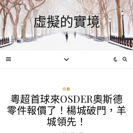
虛擬的實境
分數
粵超首球來OSDER奧斯德
零件報價了！楊城破門，羊
城領先！