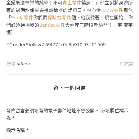
金錢褻瀆單戀的純粹！不可
賓士零件
饒恕！」他立刻將身邊所
有的過期甜甜圈丟進調節器的燃料口。林心怡
BMW零件
郝浩
「
Skoda零件
你們兩
保時捷零件
個，給我聽著！現在開始，你
們必須通過我的
Bentley零件
天秤座三階段考驗**！」宇 麥宇
恒）
TC:osder9follow7 69f774c0b6b910.53401569
通過
admin
0 評論
留下一個回覆
發佈留言必須填寫的電子郵件地址不會公開。
必填欄位標示
為
*
顯示名稱
*