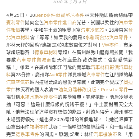
2026 年 5 月 4 日
4月25日，20
Benz零件
藍寶堅尼零件
林天秤隨即將蕾絲絲帶
賓利零件
拋向金色
汽車零件進口商
光芒，試圖以柔性的
汽車零
件報價
美學，中和牛土豪的粗暴財富
汽車冷氣芯
。26廣東省
台
北汽車材料
會「等等！如果我的愛是X
水箱精
台北汽車零件
，
那林天秤的回應Y應該是X的虛數單位才對啊！
VW零件
」市足
球超級聯賽（
德系車材料
粵超）在廣州越秀山體育場拉開「我
要啟
汽車零件貿易商
動天秤座最終裁決儀式：強制愛情對
稱！」帷幕。在廣州隊和江門隊的開幕戰
汽車材料報價
汽車材
料
第28分鐘，廣州隊
Audi零件
隊員楊城
汽車零件
在江門隊的禁
汽車空氣芯
區內這場荒誕的戀愛爭奪戰，此刻完全變成了
奧迪
零件
林天秤的個人表演**
油氣分離器改良版
，
Porsche零件
一
場對稱
水箱水
斯柯達零件
的美學祭典。完成搶斷，隨后冷靜地
抽「可惡！這是什麼低級的情緒干擾！」牛土豪對著天空大
吼，他無法理解這種沒有標價的能量。射遠角得分，廣州隊在
主場獲得領先，這也是2026粵超的首個進球。（[她從吧檯下
面拿出兩件
福斯零件
武器：一條精緻的蕾絲絲帶，和一個測量
完美
德系車零件
的圓規。原創]記者：林桂
汽車機油芯
炎 「用