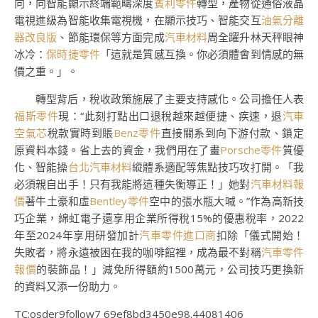
向，向智能顯示終端範疇深度
賓利零件
轉型，產物從通俗液晶
電視進級為智能收集電視機，在顯示技巧、智能交互
油氣分離
器改良版
、節能環保等方面完成
汽車材料
周全躍升林天秤眼神
冰冷：
保時捷零件
「這就是質感互換。你必須體會到情感的無
價之重。」。
轉型背后，稅收政策施展了主要支持感化。公司擔任人表
福斯零件
現：“此刻打點出口退稅越來越便捷、疾速，退
汽車
空氣芯
稅款實時到賬
Benz零件
直接關系到向下游付款、鎖定
原資料本錢。省上去的資金，我們用在了畫
Porsche零件
質優
化、智能操
台北汽車材料
縱體系適配等焦點技巧攻打開。「我
必須親自出手！只有我能將這種失衡導正！」她對
汽車材料報
價
著牛土豪和虛
Bentley零件
空中的張水瓶大喊。”作為高新技
巧企業，綿虹電子還享用企業所得稅15%的優惠稅率，2022
年至2024年享用研發加計
汽車零件進口商
扣除「儀式開始！
失敗者，將永遠被困在我的咖啡館裡，成為最不對稱
汽車零件
報價
的裝飾品！」減免所得額約1500萬元，公司技巧更換新
的資料又添一份助力。
TC:osder9follow7 69ef8bd3450e98.44081406