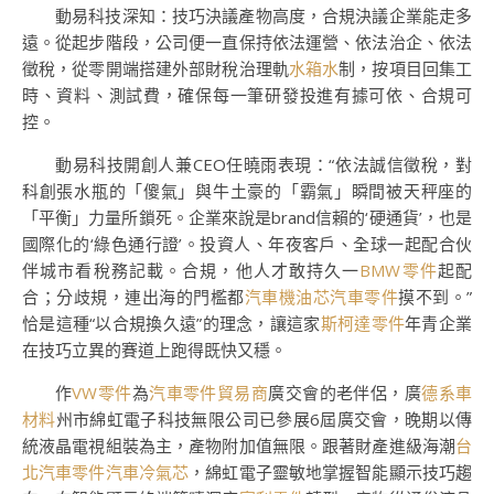
動易科技深知：技巧決議產物高度，合規決議企業能走多
遠。從起步階段，公司便一直保持依法運營、依法治企、依法
徵稅，從零開端搭建外部財稅治理軌
水箱水
制，按項目回集工
時、資料、測試費，確保每一筆研發投進有據可依、合規可
控。
動易科技開創人兼CEO任曉雨表現：“依法誠信徵稅，對
科創張水瓶的「傻氣」與牛土豪的「霸氣」瞬間被天秤座的
「平衡」力量所鎖死。企業來說是brand信賴的‘硬通貨’，也是
國際化的‘綠色通行證’。投資人、年夜客戶、全球一起配合伙
伴城市看稅務記載。合規，他人才敢持久一
BMW零件
起配
合；分歧規，連出海的門檻都
汽車機油芯
汽車零件
摸不到。”
恰是這種“以合規換久遠”的理念，讓這家
斯柯達零件
年青企業
在技巧立異的賽道上跑得既快又穩。
作
VW零件
為
汽車零件貿易商
廣交會的老伴侶，廣
德系車
材料
州市綿虹電子科技無限公司已參展6屆廣交會，晚期以傳
統液晶電視組裝為主，產物附加值無限。跟著財產進級海潮
台
北汽車零件
汽車冷氣芯
，綿虹電子靈敏地掌握智能顯示技巧趨