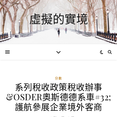
虛擬的實境
分數
系列稅收政策稅收辦事
ad
&OSDER奧斯德德系車#32;
0
評
護航參展企業境外客商
論