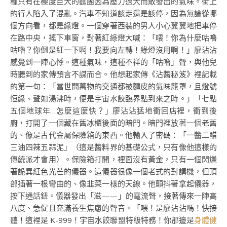
種只有在極度巨大的麵團因為壓力過大而散發出的氣味。街上
的行人陷入了混亂。汽車不知道該走還是該停，因為無論從哪
個方向看，都是綠燈。一個穿著西裝的男人小心翼翼地把車停
在路中央，搖下車窗，對著紅綠燈大喊：「喂！你為什麼咕嚕
咕嚕？你倒是紅一下啊！我要向左轉！綠燈沒用啊！」廖沾沾
感覺到一陣心悸。這種氣味，這種不祥的「咕嚕」聲，與他兒
時聽到的家傳預言不謀而合。他想起家傳《沾醬秘笈》裡記載
的第一句：「當世間萬物的交通都被麵皮的氣味籠罩，且燈號
恒綠、聲如湯沸時，便是宇宙水餃臨界點到來之時。」「七點
五個地球年…怎麼這麼快？」廖沾沾猛地衝回店裡，衝到後
廚，打開了一個藏在舊冰櫃後面的暗門。暗門裡放著一個老舊
的、像是古代金屬保險箱的東西。他輸入了密碼：「一醬二醋
三油四辣五蒜泥」（這是醬料界的基礎公式，只有像他這樣的
傳統派才會用）。保險箱打開，裡面沒有黃金，只有一個閃爍
著詭異紅色光芒的儀器。這儀器很像一個老式的對講機，但頂
部插著一根彎曲的、像韭菜一樣的天線。他顫抖著拿起儀器，
按下通話鈕。儀器發出「滋——」的電流聲，接著傳來一陣高
八度、急促且充滿養生焦慮的聲音。「喂！是廖沾沾嗎！快接
聽！這裡是 K-999！宇宙水餃聯盟特級特務！你那邊是
身體健