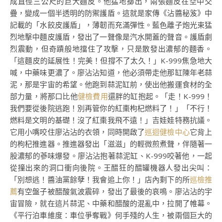
成直徑三公尺的巨大麵皮。他猛地擲出，兩張麵皮在空中交
疊，變成一個半透明的防禦護盾。這就是家傳《沾醬秘笈》中
記載的「水餃皮護盾」，薄韌而充滿彈性。藍色離子炮光束猛
烈地擊中麵皮護盾，發出了一聲像是汽水開蓋的聲音。護盾劇
烈震動，但奇蹟般地擋住了攻擊，只是散發出濃郁的麵香。
「這麵皮的延展性！完美！但撐不了太久！」K-999焦急地大
喊，中藥味更濃了。廖沾沾知道，他必須帶走他那缸陳年老蒜
泥，那是宇宙的希望。他跑到蒜泥缸前，使出他搬運食材的全
部力量，將那口比他
健檢費用
還胖的缸抱起。「走！K-999！
我們要從後院逃跑！別再管你的紅棗枸杞燃料了！」「不行！
燃料是文明的基礎！沒了紅棗我飛不遠！」吉娃娃特務抗議。
它用小嘴咬住廖沾沾的衣領，同時開啟了
巡迴健檢中心
它背上
的枸杞推進器。推進器發出「滋滋」的輕微煎煮聲，伴隨著一
股濃郁的蔘味爆發。廖沾沾抱著蒜泥缸、K-999咬著他，一起
從撞出來的洞口衝向後院。王醋狂的醋罐機器人發出尖叫：
「別想逃！醬油黨餘孽！我會追上你！」店內剩下的所
巡檢推
薦
有空盤子被醋酸氣波震碎，發出了最後的哀鳴。廖沾沾的宇
宙冒險，就在這片蒜泥、中藥和醋酸的混亂中，拉開了帷幕。
《平行泊車維度：車位爭奪戰》何手殘的人生，被兩個巨大的