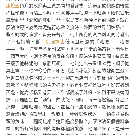
康檢查
色介於灰綠與土黃之間的發酵物。這蒜泥被他照顧得像
稀世珍寶，每隔三小時，他就要用手指彈一下缸邊，確保它能
感受到**「溫和的震動」**，以助其在精神上達到圓滿。就在
廖沾沾專注於與蒜泥進行心靈交流時，外面的世界開始發出一
些不對勁的信號。首先是聲音。街上所有的汽車喇叭同時發出
了一個持續不斷、
供膳檢查
低沉且潮濕的「咕嚕——咕嚕
——」聲。這聲音不是引擎聲，也不是正常的鳴笛聲，而像是
一個巨大的、消化不良的胃在哀嚎。廖沾沾皺著眉頭，這嚴重
干擾了他蒜泥的「寧靜冥想」。他決定出去看個究竟，順手從
桌上拿了一張髒兮兮的，印著《沾醬秘笈》封面的皺衛生紙，
塞進口袋以備不時之需。他一腳踏出店門，立刻被眼前的景象
震驚了。整條城市的主幹道上，數百個交通信號燈，從東邊到
西邊，從高架橋到巷弄口，全部變成了綠燈。它們不是交替閃
爍，而是固定在「通行」的狀態，同時，每一個燈箱都發出了
那種「咕嚕咕嚕」的聲音，並且有一層淡淡的、熱氣騰騰的白
霧從燈箱的頂部冒出，散發出一種難以名狀的——麵粉蒸煮過
頭的氣味。「麵粉焦慮？還是過度發酵？」廖沾沾是個醬料學
家，對所有食物相關的氣味都極度敏感。他聞出來了，這是一