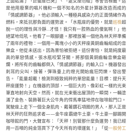
上面貼滿了「巨蟹座已哭」、「處女座勿碰」等警告標籤。這
是他用廢棄的唱片機和一個不知名的外星計算器改造而成的
「情感調節器」。他必須輸入一種極具感染力的正面情緒作為
燃料，來抵抗那負面的運勢波。「水瓶座的優勢，就是
巡檢
超
脫一切的理性與冷靜…才怪！我只有一腔熱血的傻氣啊！」他
絕望地低吼。他看了一眼腳邊。那裡放著一個他為林天秤準備
了兩年的禮物：一個用一萬塊小小的天秤座黃銅齒輪組成的音
樂盒。他從未送出，因為害怕被拒絕。這份害怕，就是純度最
高的單戀情感。張水瓶咬緊牙關，將那個黃銅齒輪音樂盒砸
爛，將所有的齒輪都倒入「情感調節器」的輸入口。機器發出
刺耳的尖叫，接著，彈珠臺上的燈光開始瘋狂閃爍，發出警
告。「能量超載！檢測到極致純粹的單戀能量！目標：提升天
秤座運勢！」在機器的頂部，一個巨大的、像彩虹一樣的光束
筆直地射向天空。然而，就在光束衝出屋頂的一瞬間，一輛塗
滿了金色、裝飾著巨大公牛角的悍馬車猛地停在咖啡館門口。
駕駛座上走下一個全身肌肉、戴著鑽石項圈的男人，那人正是
林天秤的狂熱追求者——金牛座霸總牛土豪。牛土豪一腳踢開
咖啡館的門，大聲宣布：「天秤！別管那什麼負運勢！我已經
用一百噸的純金箔買下了今天所有的壞運氣！」「從
一般勞工