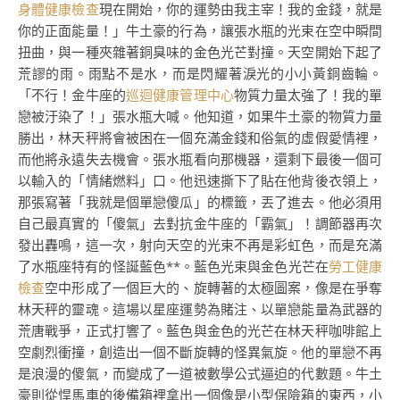
身體健康檢查
現在開始，你的運勢由我主宰！我的金錢，就是
你的正面能量！」牛土豪的行為，讓張水瓶的光束在空中瞬間
扭曲，與一種夾雜著銅臭味的金色光芒對撞。天空開始下起了
荒謬的雨。雨點不是水，而是閃耀著淚光的小小黃銅齒輪。
「不行！金牛座的
巡迴健康管理中心
物質力量太強了！我的單
戀被汙染了！」張水瓶大喊。他知道，如果牛土豪的物質力量
勝出，林天秤將會被困在一個充滿金錢和俗氣的虛假愛情裡，
而他將永遠失去機會。張水瓶看向那機器，還剩下最後一個可
以輸入的「情緒燃料」口。他迅速撕下了貼在他背後衣領上，
那張寫著「我就是個單戀傻瓜」的標籤，丟了進去。他必須用
自己最真實的「傻氣」去對抗金牛座的「霸氣」！調節器再次
發出轟鳴，這一次，射向天空的光束不再是彩虹色，而是充滿
了水瓶座特有的怪誕藍色**。藍色光束與金色光芒在
勞工健康
檢查
空中形成了一個巨大的、旋轉著的太極圖案，像是在爭奪
林天秤的靈魂。這場以星座運勢為賭注、以單戀能量為武器的
荒唐戰爭，正式打響了。藍色與金色的光芒在林天秤咖啡館上
空劇烈衝撞，創造出一個不斷旋轉的怪異氣旋。他的單戀不再
是浪漫的傻氣，而變成了一道被數學公式逼迫的代數題。牛土
豪則從悍馬車的後備箱裡拿出一個像是小型保險箱的東西，小