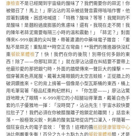
康檢查
不是已經聞到宇宙級的酸味了？我們需要你的蒜泥！你
被徵召了！馬上！」廖沾沾的耳朵被這聲音震得嗡嗡作響，他
捏著對講機，困惑地喊道：「特務？酸味？等等！我聞到的不
是酸味！是麵粉過度膨脹的焦慮味！還有，我現在走不開！我
的陳年老蒜泥需要每隔三小時的溫和震動！」「蒜泥？」對面
傳來K-999崩潰的尖叫聲，帶著濃濃的中藥味電子雜音：「重
點不是蒜泥！重點是**時空正在彎曲！**我們的推進器快沒紅
棗
餐飲業體檢
了！快！我們在你的後院！別帶任何多餘的東
西！除了——你那缸蒜泥！」就在廖沾沾還在糾結要不要帶上
他最珍愛的那把銀勺時，外面的牆壁傳來一聲巨大的撞擊。一
個穿著黑色燕尾服、戴著太陽眼鏡的太空吉娃娃，正從牆上的
破洞鑽進來。它的背上揹著一個像是小型瓦斯桶的東西，桶上
用毛筆寫著「極品紅棗枸杞燃料」。「你怎麼——」廖沾沾驚
訝地瞪大了眼睛。K-999用它的小短腿站得筆直，戴著白色手
套的爪子優雅地一揮：「沒時間了，沾沾先生！宇宙水餃快要
拉肚子了！我們必須在你被醋酸離子炮鎖定前離開！」話音未
落，一股極致尖銳、刺鼻的酸氣猛地從店門口灌入，伴隨著一
個狂妄自大的電子音效：「警告！這裡的醬
巡迴健康管理中心
油比例嚴重失衡！百分之九十九點九九的
餐飲業體檢
醋，才是