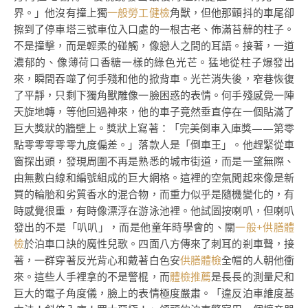
界。」他沒有撞上獨
一般勞工健檢
角獸，但他那顫抖的車尾卻
擦到了停車塔三號車位入口處的一根古老、佈滿苔蘚的柱子。
不是撞擊，而是輕柔的碰觸，像戀人之間的耳語。接著，一道
濃郁的、像薄荷口香糖一樣的綠色光芒。猛地從柱子爆發出
來，瞬間吞噬了何手殘和他的掀背車。光芒消失後，窄巷恢復
了平靜，只剩下獨角獸雕像一臉困惑的表情。何手殘感覺一陣
天旋地轉，等他回過神來，他的車子竟然垂直停在一個貼滿了
巨大獎狀的牆壁上。獎狀上寫著：「完美倒車入庫獎——第零
點零零零零零九度偏差。」落款人是「倒車王」。他趕緊從車
窗探出頭，發現周圍不再是熟悉的城市街道，而是一望無際、
由無數白線和編號組成的巨大網格。這裡的空氣聞起來像是新
買的輪胎和劣質香水的混合物，而重力似乎是隨機變化的，有
時感覺很重，有時像漂浮在游泳池裡。他試圖按喇叭，但喇叭
發出的不是「叭叭」，而是他童年時學會的、關
一般+供膳體
檢
於泊車口訣的魔性兒歌。四面八方傳來了刺耳的剎車聲，接
著，一群穿著反光背心和戴著白色安
供膳體檢
全帽的人朝他衝
來。這些人手裡拿的不是警棍，而
體檢推薦
是長長的測量尺和
巨大的電子角度儀，臉上的表情極度嚴肅。「違反泊車維度基