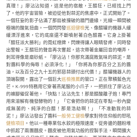
真理！」廖沾沾知道，這是他的宿敵，王醋狂，已經找上門
了。他的宇宙冒險，被迫從他對蒜泥的焦慮中，正式開始了。
一個狂妄的影子佔滿了那扇被撞破的牆門邊緣，光線一瞬間被
極端的酸氣扭曲。一個閃閃發
巡迴健檢
光、像醋罐的機器人緩
緩漂浮進來，它的底座還不斷噴射著白色醋霧。它身上掛著
「醋狂派大勝利」的霓虹燈牌，閃爍得讓人眼睛發疼，同時發
出警報。王醋狂的聲音再次響起，這次帶著金屬回音的嘲弄，
刺耳得像是磨砂紙。「廖沾沾！你那充滿腐敗氣味的蒜泥，是
對醬料學的侮辱！必須淨化！」「你將為你那百分之五的醬
油，以及百分之九十五的邪惡蒜頭付出代價！」醋罐機器人的
頂端裂開，露出了一個巨大
巡檢推薦
的管口，正在聚積藍色光
芒。K-999特務用它穿著燕尾服的小爪子，一把抓住了廖沾沾
的褲腳催促著他。「快點！沾沾先生！那是醋酸離子炮！專門
用來溶解有機發酵物的！」「它會把你的蒜泥在零點一秒內變
成無菌的、純淨的白醋！那是浩劫啊！」「不准動我的蒜
泥！」廖沾沾發出了醬料
一般勞工健檢
學家對待信仰般的怒吼
健檢項目
。他以一種專業包水餃的極限速度，從旁邊的麵粉堆
中抓起了兩團麵皮。麵皮被他用氣功般的捏製手法，瞬間擴大