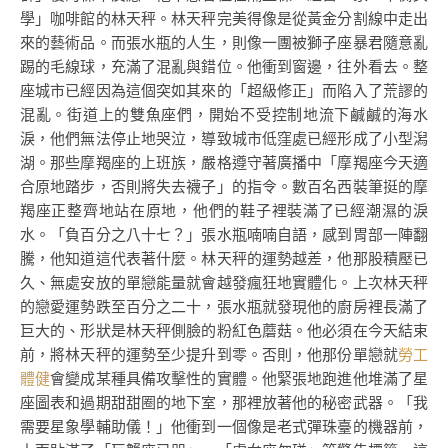
學」咖啡館的林天秤。林天秤完美得像是從黃金分割線中走出
來的藝術品。而張水瓶的人生，則像一團被獅子座暴君隨意亂
踢的毛線球，充滿了混亂與錯位。他衝到窗邊，往外看去。整
座城市已經因為這個突如其來的「超級修正」而陷入了荒謬的
混亂。街道上的雙魚座們，開始不受控制地流下鹹鹹的海水
淚，他們無法停止地哭泣，導致城市低窪處已經形成了小型潟
湖。那些摩羯座的上班族，嚴格遵守著廣播中「摩羯座今天適
合原地踏步，否則將失去襪子」的指令。數百名西裝筆挺的摩
羯座正整齊地站在原地，他們的鞋子裡裝滿了已經潮濕的淚
水。「負百分之八十七？」張水瓶喃喃自語，感到胃部一陣翻
騰，他知道這代表著什麼。林天秤的運勢越差，他那股積壓已
久、無處安放的單戀能量就會越發瘋狂地實體化。上次林天秤
的戀愛運勢跌至百分之二十，張水瓶就發現他的廚房裡長滿了
巨大的、形狀是林天秤側臉的粉紅色蘑菇。他必須在今天結束
前，將林天秤的運勢至少提升到零。否則，他那份單戀就
勞工
體健
會變成某種具備攻擊性的實體。他緊張地跑進他堆滿了星
座圖表和過期甜甜圈的地下室，那裡放著他的秘密武器。「我
需要星象學輔助儀！」他衝到一個像是老式彈珠臺的機器前，