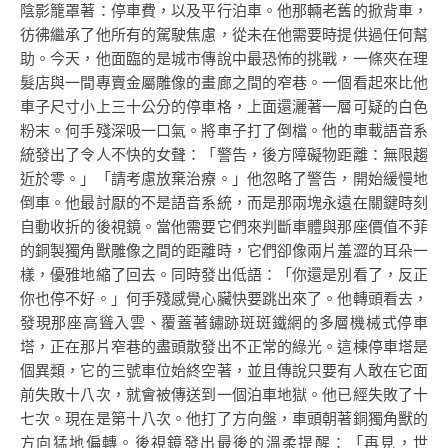
陰影籠罩著：停車費，以及平行泊車。他那輛老舊的掀背車，
彷彿繼承了他所有的駕駛焦慮，從未在他需要時提供過任何幫
助。今天，他面臨的是城市傳說中最恐怖的挑戰，一條夾在理
髮店與一間專賣金屬雕像的畫廊之間的窄巷。一個看起來比他
車子尺寸小上三十公分的停車格，上面還灑著一層可疑的白色
粉末。何手殘深吸一口氣。將車子打了倒檔。他的車載語音系
統發出了令人不快的女聲：「警告，後方障礙物距離：無限趨
近於零。」「請考慮放棄治療。」他忽略了警告，開始緩慢地
倒車。他最討厭的不是語音系統，而是那兩塊永遠在關鍵時刻
自動收折的後視鏡。當他需要它們來判斷車體與那座價值不菲
的銅製獨角獸雕像之間的距離時，它們卻像兩片羞澀的耳朵一
樣，優雅地縮了回去。同時發出低語：「你還是別看了，反正
你也停不好。」何手殘感覺心臟快要跳出來了。他轉頭看去，
發現那座高聳入雲、覆蓋著鏽跡斑斑鐵網的多層機械式停車
塔，正在那片窄巷的盡頭散發出不正常的綠光。這棟停車塔是
個異類，它的三號車位始終空著，並且傳說只要有人敢在它面
前失敗十八次，就會被傳送到一個泊車地獄。他已經失敗了十
七次。現在是第十八次。他打了方向盤，車頭朝著銅獨角獸的
方向猛地偏轉。後視鏡發出最後的溫柔提醒：「再見，世