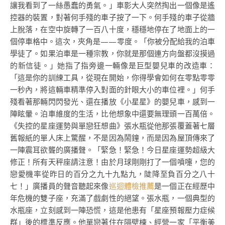
讓我看到了一絲愚蠢的勇氣。」車影大人突然掏出一個像是遙
控器的裝置，對著何手殘的車子按了一下。何手殘的車子從牆
上脫落，在空中旋轉了一百八十度，穩穩地停在了地面上的一
個停車格中。這次，夾角是——零度。「你被分配給我的泊車
學徒了。如果泊車是一種宗教，你就是那個連方向盤都沒摸過
的新信徒。」她指了指旁邊一輛像是巨型嬰兒車的改造車：
「這是你的訓練工具，從現在開始，你得學會如何在零點零零
一秒內，將這輛車精準停入對面的針眼大小的車位裡。」何手
殘看著那輛閃閃發光、還在播放《小星星》的嬰兒車，感到一
陣眩暈。泊車維度的生活，比他想象中還要無理頭一百萬倍。
《失控的星座運勢與單戀狂想曲》張水瓶從他那張覆蓋著七層
舊報紙的單人床上驚醒，不是因為鬧鐘，而是因為屋頂傳來了
一陣震耳欲聾的廣播聲。「緊急！緊急！今日星座運勢超級大
修正！所有天秤座請注意！由於月球剛剛打了一個噴嚏，您的
戀愛機率從昨日的百分之九十九點九，陡降至負百分之八十
七！」廣播員的聲音聽起來像
巡迴體檢推薦
是一個正在經歷中
年危機的雙子座，充滿了戲劇性的絕望。張水瓶，一個典型的
水瓶座，立刻感到一陣恐慌，這是他患有「星座預報壓力症候
群」後的標準反應。他單戀著住在隔壁棟、經營一家「平衡美