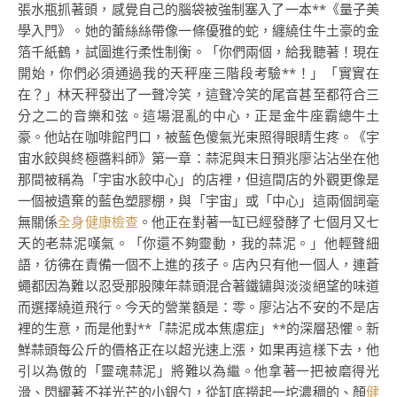
張水瓶抓著頭，感覺自己的腦袋被強制塞入了一本**《量子美
學入門》。她的蕾絲絲帶像一條優雅的蛇，纏繞住牛土豪的金
箔千紙鶴，試圖進行柔性制衡。「你們兩個，給我聽著！現在
開始，你們必須通過我的天秤座三階段考驗**！」「實實在
在？」林天秤發出了一聲冷笑，這聲冷笑的尾音甚至都符合三
分之二的音樂和弦。這場混亂的中心，正是金牛座霸總牛土
豪。他站在咖啡館門口，被藍色傻氣光束照得眼睛生疼。《宇
宙水餃與終極醬料師》第一章：蒜泥與末日預兆廖沾沾坐在他
那間被稱為「宇宙水餃中心」的店裡，但這間店的外觀更像是
一個被遺棄的藍色塑膠棚，與「宇宙」或「中心」這兩個詞毫
無關係
全身健康檢查
。他正在對著一缸已經發酵了七個月又七
天的老蒜泥嘆氣。「你還不夠靈動，我的蒜泥。」他輕聲細
語，彷彿在責備一個不上進的孩子。店內只有他一個人，連蒼
蠅都因為難以忍受那股陳年蒜頭混合著鐵鏽與淡淡絕望的味道
而選擇繞道飛行。今天的營業額是：零。廖沾沾不安的不是店
裡的生意，而是他對**「蒜泥成本焦慮症」**的深層恐懼。新
鮮蒜頭每公斤的價格正在以超光速上漲，如果再這樣下去，他
引以為傲的「靈魂蒜泥」將難以為繼。他拿著一把被磨得光
滑、閃耀著不祥光芒的小銀勺，從缸底撈起一坨濃稠的、顏
健