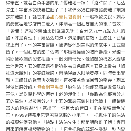
得筆直，戴著白色手套的爪子優雅地一揮：「沒時間了，沾沾
先生！宇宙水餃快要拉肚子了！我們必須在你被醋酸離子炮鎖
定前離開！」話音未落
甜心寶貝包養網
，一股極致尖銳、刺鼻
的酸氣猛地從店門口灌入，伴隨著一個狂妄自大的電子音效：
「警告！這裡的醬油比例嚴重失衡！百分之九十九點九九的
醋，才是真理！」廖沾沾知道，這是他的宿敵，王醋狂，已經
找上門了。他的宇宙冒險，被迫從他對蒜泥的焦慮中，正式開
始了。一個狂妄的影子佔滿了那扇被撞破的牆門邊緣，光線一
瞬間被極端的酸氣扭曲。一個閃閃發光、像醋罐的機器人緩緩
漂浮進來，它的底座還不斷噴射著白色醋霧。它身上掛著「醋
狂派大勝利」的霓虹燈牌，閃爍得讓人眼睛發疼，同時發出警
報。王醋狂的聲音再次響起，這次帶著金屬回音的嘲弄，刺耳
得像是磨砂紙。
包養網車馬費
「廖沾沾！你那充滿腐敗氣味的
蒜泥，是對醬料學的侮辱！必須淨化！」「你將為你那百分之
五的醬油，以及百分之九十五的邪惡蒜頭付出代價！」醋罐機
器人的頂端裂開，露出了一個巨大的管口，正在聚積藍色光
芒。K-999特務用它穿著燕尾服的小爪子，一把抓住了廖沾沾
的褲腳催促著他。「快點！沾沾先生！那是醋酸離子炮！專門
用來溶解有機發酵物的！」「它會把你的蒜泥在零點一秒內變