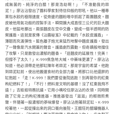
成無菌的、純淨的白醋！那是浩劫啊！」「不准動我的蒜
泥！」廖沾沾發出了醬料學家對待信仰般的怒吼。他以一種專
業包水餃的極限速度，從旁邊的麵粉堆中抓起了兩團麵皮。麵
皮被他用氣功般的捏製手法，瞬間擴大成直徑三公尺的巨大麵
皮。他猛地擲出，兩張麵皮在空中交疊，變成一個半透明的防
禦護盾。這就是家傳《沾醬秘笈》中記載的「水餃皮護盾」，
薄韌而充滿彈性。藍色離子炮光束猛烈地擊中麵皮護盾，發出
了一聲像是汽水開蓋的聲音。護盾劇烈震動，但奇蹟般地擋住
了攻擊，只是散發出濃郁的麵香。「這麵皮的延展性！完美！
但撐不了太久！」K-999焦急地大喊，中藥味更濃了。廖沾沾
知道，他必須帶走他那缸陳年老蒜泥，那是宇宙的希望。他跑
到蒜泥缸前，使出他搬運食材的全部力量，將那口比他還胖的
缸抱起。「走！K-999！我們要從後院逃跑！別再管你的紅棗
枸杞燃料了！」「不行！燃料是文明的基礎！沒了紅棗我飛不
遠！」吉娃娃特務抗議。它用小嘴咬住廖沾沾的衣領，同時開
啟了它背上的枸杞推進器。推進器發出「滋滋」的輕微煎煮
聲，伴隨著一股濃郁的蔘味爆發。廖沾沾抱著蒜泥缸、K-999
咬著他，一起從撞出來的洞口衝向後院。王醋狂的醋罐機器人