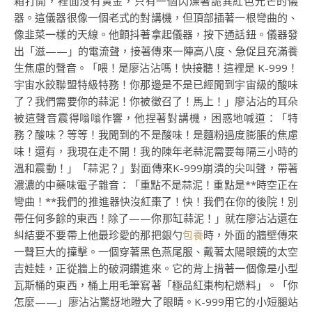
箱打開，裡面沒有黃金，只有一個閃爍著詭異紅色光芒的儀
器。這儀器很像一個老式的對講機，但頂部插著一根彎曲的、
像韭菜一樣的天線。他顫抖著拿起儀器，按下通話鈕。儀器發
出「滋——」的電流聲，接著傳來一陣高八度、急促且充滿養
生焦慮的聲音。「喂！是廖沾沾嗎！快接聽！這裡是 K-999！
宇宙水餃聯盟特級特務！你那邊是不是已經聞到宇宙級的酸味
了？我們需要你的蒜泥！你被徵召了！馬上！」廖沾沾的耳朵
被這聲音震得嗡嗡作響，他捏著對講機，困惑地喊道：「特
務？酸味？等等！我聞到的不是酸味！是麵粉過度膨脹的焦慮
味！還有，我現在走不開！我的陳年老蒜泥需要每隔三小時的
溫和震動！」「蒜泥？」對面傳來K-999崩潰的尖叫聲，帶著
濃濃的中藥味電子雜音：「重點不是蒜泥！重點是**時空正在
彎曲！**我們的推進器快沒紅棗了！快！我們在你的後院！別
帶任何多餘的東西！除了——你那缸蒜泥！」就在廖沾沾還在
糾結要不要帶上他最珍愛的那把銀勺
包養
時，外面的牆壁傳來
一聲巨大的撞擊。一個穿著黑色燕尾服、戴著太陽眼鏡的太空
吉娃娃，正從牆上的破洞鑽進來。它的背上揹著一個像是小型
瓦斯桶的東西，桶上用毛筆寫著「極品紅棗枸杞燃料」。「你
怎麼——」廖沾沾驚訝地瞪大了眼睛。K-999用它的小短腿站