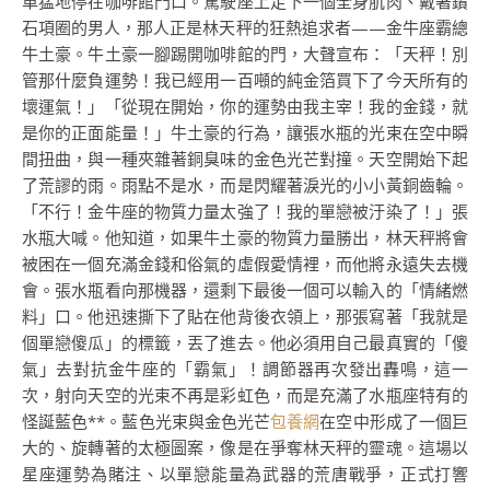
車猛地停在咖啡館門口。駕駛座上走下一個全身肌肉、戴著鑽
石項圈的男人，那人正是林天秤的狂熱追求者——金牛座霸總
牛土豪。牛土豪一腳踢開咖啡館的門，大聲宣布：「天秤！別
管那什麼負運勢！我已經用一百噸的純金箔買下了今天所有的
壞運氣！」「從現在開始，你的運勢由我主宰！我的金錢，就
是你的正面能量！」牛土豪的行為，讓張水瓶的光束在空中瞬
間扭曲，與一種夾雜著銅臭味的金色光芒對撞。天空開始下起
了荒謬的雨。雨點不是水，而是閃耀著淚光的小小黃銅齒輪。
「不行！金牛座的物質力量太強了！我的單戀被汙染了！」張
水瓶大喊。他知道，如果牛土豪的物質力量勝出，林天秤將會
被困在一個充滿金錢和俗氣的虛假愛情裡，而他將永遠失去機
會。張水瓶看向那機器，還剩下最後一個可以輸入的「情緒燃
料」口。他迅速撕下了貼在他背後衣領上，那張寫著「我就是
個單戀傻瓜」的標籤，丟了進去。他必須用自己最真實的「傻
氣」去對抗金牛座的「霸氣」！調節器再次發出轟鳴，這一
次，射向天空的光束不再是彩虹色，而是充滿了水瓶座特有的
怪誕藍色**。藍色光束與金色光芒
包養網
在空中形成了一個巨
大的、旋轉著的太極圖案，像是在爭奪林天秤的靈魂。這場以
星座運勢為賭注、以單戀能量為武器的荒唐戰爭，正式打響