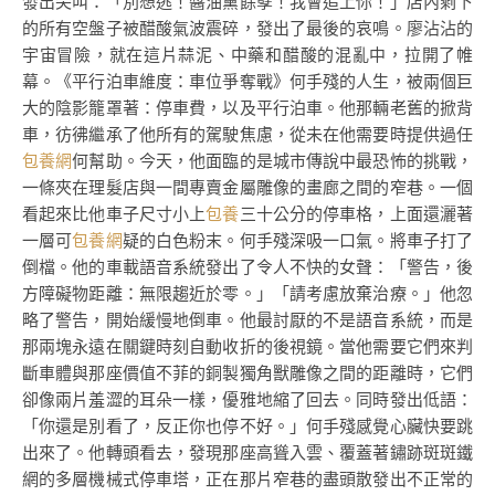
發出尖叫：「別想逃！醬油黨餘孽！我會追上你！」店內剩下
的所有空盤子被醋酸氣波震碎，發出了最後的哀鳴。廖沾沾的
宇宙冒險，就在這片蒜泥、中藥和醋酸的混亂中，拉開了帷
幕。《平行泊車維度：車位爭奪戰》何手殘的人生，被兩個巨
大的陰影籠罩著：停車費，以及平行泊車。他那輛老舊的掀背
車，彷彿繼承了他所有的駕駛焦慮，從未在他需要時提供過任
包養網
何幫助。今天，他面臨的是城市傳說中最恐怖的挑戰，
一條夾在理髮店與一間專賣金屬雕像的畫廊之間的窄巷。一個
看起來比他車子尺寸小上
包養
三十公分的停車格，上面還灑著
一層可
包養網
疑的白色粉末。何手殘深吸一口氣。將車子打了
倒檔。他的車載語音系統發出了令人不快的女聲：「警告，後
方障礙物距離：無限趨近於零。」「請考慮放棄治療。」他忽
略了警告，開始緩慢地倒車。他最討厭的不是語音系統，而是
那兩塊永遠在關鍵時刻自動收折的後視鏡。當他需要它們來判
斷車體與那座價值不菲的銅製獨角獸雕像之間的距離時，它們
卻像兩片羞澀的耳朵一樣，優雅地縮了回去。同時發出低語：
「你還是別看了，反正你也停不好。」何手殘感覺心臟快要跳
出來了。他轉頭看去，發現那座高聳入雲、覆蓋著鏽跡斑斑鐵
網的多層機械式停車塔，正在那片窄巷的盡頭散發出不正常的