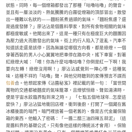
狀態，同時，每一個燈箱都發出了那種「咕嚕咕嚕」的聲音，
並且有一層淡淡的、熱氣騰騰的白霧從燈箱的頂部冒出，散發
出一種難以名狀的——麵粉蒸煮過頭的氣味。「麵粉焦慮？還
是過度發酵？」廖沾沾是個醬料學家，對所有食物相關的氣味
都極度敏感。他聞出來了，這是一種只有在極度巨大的麵團因
為壓力過大而散發出的氣味。街上的行人陷入了混亂。汽車不
知道該走還是該停，因為無論從哪個方向看，都是綠燈。一個
穿著西裝的男人小心翼翼地把車停在路中央，搖下車窗，對著
紅綠燈大喊：「喂！你為什麼咕嚕咕嚕？你倒是紅一下啊！我
要向左轉！綠燈沒用啊！」廖沾沾感覺到一陣心悸。這種氣
味，這種不祥的「咕嚕」聲，與他兒時聽到的家傳預言不謀而
包養
合。他想起家傳《沾醬秘笈》裡記載的第一句：「當世間
萬物的交通都被麵皮的氣味籠罩，且燈號恒綠、聲如湯沸時，
便是宇宙水餃臨界點到來之時。」「七點五個地球年…怎麼這
麼快？」廖沾沾猛地衝回店裡，衝到後廚，打開了一個藏在舊
冰櫃後面的暗門。暗門裡放著一個老舊的、像是古代金屬保險
箱的東西。他輸入了密碼：「一醬二醋三油四辣五蒜泥」（這
是醬料界的基礎公式，只有像他這樣的傳統派才會用）。保險