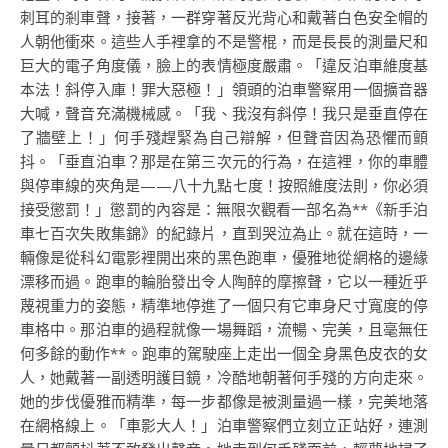
刺耳的剎車聲，接著，一群穿著反光背心和戴著白色安全帽的
人朝他衝來。這些人手裡拿的不是警棍，而是長長的測量尺和
巨大的電子角度儀，臉上的表情極度嚴肅。「違反泊車維度基
本法！斜停入庫！罪大惡極！」領頭的泊車警察用一個擴音器
大喊，聲音充滿機械感。「我、我沒有斜停！我只是垂直停在
了牆壁上！」何手殘趕緊為自己辯解，但聲音因為恐懼而顫
抖。「垂直泊車？那是在第三次元的行為，在這裡，你的車體
與停車線的夾角是——八十九點七度！按照維度法則，你必須
接受懲罰！」懲罰的內容是：無限次觀看一部名為**《新手泊
車七百次失敗集錦》的紀錄片，直到哭泣為止。就在這時，一
輛像是從科幻電影裡開出來的黑色跑車，優雅地從網格的邊緣
漂移而過。跑車的輪胎發出令人陶醉的摩擦聲，它以一種近乎
蔑視重力的姿態，精準地停進了一個只有它車身尺寸寬度的停
車格中。那泊車的過程就像一場舞蹈，流暢、完美，且毫無任
何多餘的動作**。跑車的駕駛座上走出一個全身黑色皮衣的女
人，她戴著一副透明護目鏡，冷酷地朝著何手殘的方向走來。
她的步伐優雅而精準，每一步都像是被測量過一樣，完美地落
在網格線上。「車影大人！」泊車警察們立刻立正站好，連測