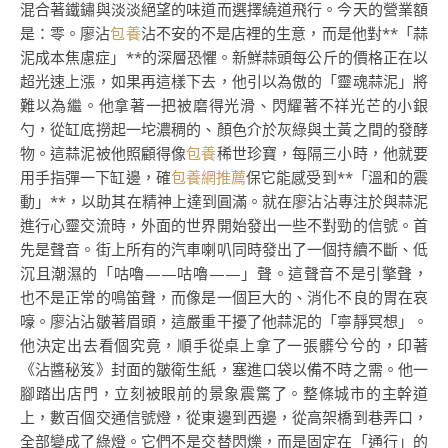
混合著鐵鏽與淡淡絕望的味道而選擇繞道飛行。今天的營業額
是：零。廖沾
包養
沾不安的不是店裡的生意，而是他對**「蒜
泥成本焦慮症」**的深層恐懼。新鮮蒜頭每公斤的價格正在以
超光速上漲，如果再這樣下去，他引以為傲的「靈魂蒜泥」將
難以為繼。他拿著一把被磨得光滑、閃耀著不祥光芒的小銀
勺，從缸底撈起一坨濃稠的、顏色介於灰綠與土黃之間的發酵
物。這蒜泥被他照顧得像
包養
稀世珍寶，每隔三小時，他就要
用手指彈一下缸邊，確
包養網推薦
保它能感受到**「溫和的震
動」**，以助其在精神上達到圓滿。就在廖沾沾專注於與蒜泥
進行心靈交流時，外面的世界開始發出一些不對勁的信號。首
先是聲音。街上所有的汽車喇叭同時發出了一個持續不斷、低
沉且潮濕的「咕嚕——咕嚕——」聲。這聲音不是引擎聲，
也不是正常的鳴笛聲，而像是一個巨大的、消化不良的胃在哀
嚎。廖沾沾皺著眉頭，這嚴重干擾了他蒜泥的「寧靜冥想」。
他決定出去看個究竟，順手從桌上拿了一張髒兮兮的，印著
《沾醬秘笈》封面的皺衛生紙，塞進口袋以備不時之需。他一
腳踏出店門，立刻被眼前的景象震驚了。整條城市的主幹道
上，數百個交通信號燈，從東邊到西邊，從高架橋到巷弄口，
全部變成了綠燈。它們不是交替閃爍，而是固定在「通行」的