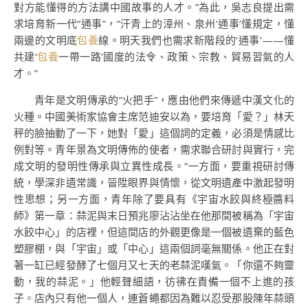
對方能懂得的方法講中國故事的人才。”為此，吳志良提出需
求培育新一代“通事”，“汗青上的漳州、泉州‘通事’懂規定，懂
兩邊的文明底
包養
線。明天我們也需求新階段的‘通事’——懂
共建‘
包養
一帶一路’國度的法令、政策、宗教、貿易習氣的人
才。”
青年是文明傳承的“火把手”，應由他們來傳遞中漢文化的
火種。中國美術家協會主席范迪安以為，要培育「愛？」林天
秤的臉抽動了一下，她對「愛」這個詞的定義，必須是情感比
例對等。青年景為文明傳佈的使者，需求聯合研討與實行，完
成文明的發明性傳承與立異性成長。“一方面，要重視研討傳
統，學深非遺常識，晉陞眼界與情懷，從文明遺產中激起發明
性思想；另一方面，青年除了要具有《宇宙水餃與終極醬料
師》第一章：蒜泥與末日預兆廖沾沾坐在他那間被稱為「宇宙
水餃中心」的店裡，但這間店的外觀更像是一個被遺棄的藍色
塑膠棚，與「宇宙」或「中心」這兩個詞毫無關係。他正在對
著一缸已經發酵了七個月又七天的老蒜泥嘆氣。「你還不夠靈
動，我的蒜泥。」他輕聲細語，彷彿在責備一個不上進的孩
子。店內只有他一個人，連蒼蠅都因為難以忍受那股陳年蒜頭