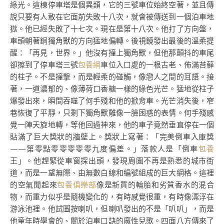
綠光。這棟停車塔是個異類，它的三號車位始終空著，並且傳
說只要有人敢在它面前失敗十八次，就會被傳送到一個泊車地
獄。他已經失敗了十七次。現在是第十八次。他打了方向盤，
車頭朝著銅獨角獸的方向猛地偏轉。後視鏡發出最後的溫柔提
醒：「再見，世界。」他沒有撞上獨角獸，但他那顫抖的車尾
卻擦到了停車塔三號
包養網
車位入口處的一根古老、佈滿苔蘚
的柱子。不是撞擊，而是輕柔的碰觸，像戀人之間的耳語。接
著，一道濃郁的、像薄荷口香糖一樣的綠色光芒。猛地從柱子
爆發出來，瞬間吞噬了何手殘和他的掀背車。光芒消失後，窄
巷恢復了平靜，只剩下獨角獸雕像一臉困惑的表情。何手殘感
覺一陣天旋地轉，等他回過神來，他的車子竟然垂直停在一個
貼滿了巨大獎狀的牆壁上。獎狀上寫著：「完美倒車入庫獎
——第零點零零零零零九度偏差。」落款人是「倒車
包養
王」。他趕緊從車窗探出頭，發現周圍不再是熟悉的城市街
道，而是一望無際、由無數白線和編號組成的巨大網格。這裡
的空氣聞起來
包養俱樂部
像是新買的輪胎和劣質香水的混合
物，而重力似乎是隨機變化的，有時感覺很重，有時像漂浮在
游泳池裡。他試圖按喇叭，但喇叭發出的不是「叭叭」，而是
他童年時學會的、關於泊車口訣的魔性兒歌。四面八方傳來了