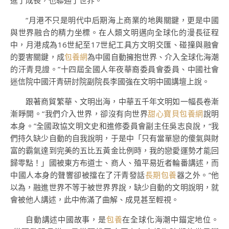
進了成長，也聯通了世界。
“月港不只是明代中后期海上商業的地輿關鍵，更是中國
與世界融合的精力坐標。在人類文明邁向全球化的漫長征程
中，月港成為16世紀至17世紀工具方文明交匯、碰撞與融會
的要害關鍵，成
包養網
為中國自動擁抱世界、介入全球化海潮
的汗青見證。”十四屆全國人年夜華裔委員會委員、中國社會
迷信院中國汗青研討院副院長李國強在文明中國講壇上說。
跟著商貿繁華、文明出海，中華五千年文明如一幅長卷漸
漸睜開。“我們介入世界，卻沒有向世界
甜心寶貝包養網
說明
本身。”全國政協文明文史和進修委員會副主任吳志良說，“我
們持久缺少自動的自我說明，于是中「只有當單戀的傻氣與財
富的霸氣達到完美的五比五黃金比例時，我的戀愛運勢才能回
歸零點！」國被東方布道士、商人、殖平易近者輪番講述，而
中國人本身的聲響卻被擋在了汗青發話
長期包養
器之外。”他
以為，融進世界不等于被世界界說，缺少自動的文明說明，就
會被他人講述，此中佈滿了曲解、成見甚至輕視。
自動講述中國故事，是
包養
在全球化海潮中錨定地位。