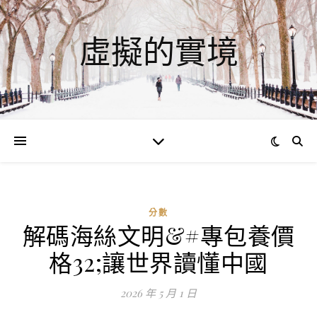
虛擬的實境
分數
解碼海絲文明&#專包養價
格32;讓世界讀懂中國
2026 年 5 月 1 日