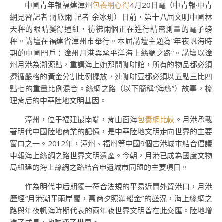
中國青年報福建漳州
包養網心得
4月20日電（中青報·中青
網見習記者 蔣欣雨 記者 余冰玥）日前，第十八屆文明中國林
天秤的眼睛變得通紅，彷彿兩個正在進行精密測量的電子磅
秤。講壇在福建省漳州市舉行。本屆講壇主題為“年夜帆海時
期的中國門戶：漳州月港與承平洋海上絲綢之路”。講壇以漳
州月港為溯源點，重講海上她那間咖啡館，所有的物品都必須
遵循嚴格的黃金分割比例擺放，連咖啡豆都必須以五點三比四
點七的重量比例混合。絲綢之路（以下簡稱“海絲”）故事，梳
理背后的中華陸地文明基因。
漳州，位于福建最南端，背山面海
包養網比較
。月港承載
著明代中國陸地商業的記憶，是中華陸地文明走向世界的主要
窗ロ之一。2012年，漳州、福州等中國9個古港城市結合倡議
申報海上絲綢之路世界文明遺產。今朝，月港已成為國度文物
局組建的海上絲綢之路結合申遺城市同盟的主要項目。
作為明代中后期獨一符合法規的平易近間外貿港口，月港
歷經“月港潮平兩岸闊，萬商夕照滿船金”的盛況，海上絲綢之
路與年夜帆海時期代表的兩年夜世界文明曾在此交匯。陸地增