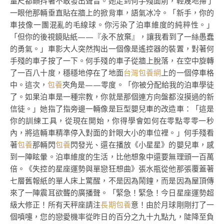
量尺都顫抖著不敢發出聲音。她走到何手殘面前，輕蔑地掃了
一眼他那輛垂直貼在牆上的掀背車，語氣冰冷。「新手，你的
車技像一團混亂的毛線球。你污染了泊車維度的純粹性。」
「但你的後視鏡貼紙——『永不放棄』，讓我看到了一絲愚蠢
的勇氣。」車影大人突然掏出一個像是遙控器的裝置，對著何
手殘的車子按了一下。何手殘的車子從牆上脫落，在空中旋轉
了一百八十度，穩穩地停在了地面
台灣包養網
上的一個停車格
中。這次，
包養
夾角是——零度。「你被分配給我的泊車學徒
了。如果泊車是一種宗教，你就是那個連方向盤都沒摸過的新
信徒。」她指了指旁邊一輛像是巨型嬰兒車的改造車：「這是
你的訓練工具，從現在開始，你得學會如何在零點零零一秒
內，將這輛車精準停入對面的針眼大小的車位裡。」何手殘看
著
包養
那輛閃
包養
閃發光、還在播放《小星星》的嬰兒車，感
到一陣眩暈。泊車維度的生活，比他想象中還要無理頭一百萬
倍。《失控的星座運勢與單戀狂想曲》張水瓶從他那張覆蓋著
七層舊報紙的單人床上驚醒，不是因為鬧鐘，而是因為屋頂傳
來了一陣震耳欲聾的廣播聲。「緊急！緊急！今日星座運勢超
級大修正！所有天秤座請注
長期包養
意！由於月球剛剛打了一
個噴嚏，您的戀愛機率從昨日的百分之九十九點九，陡降至負