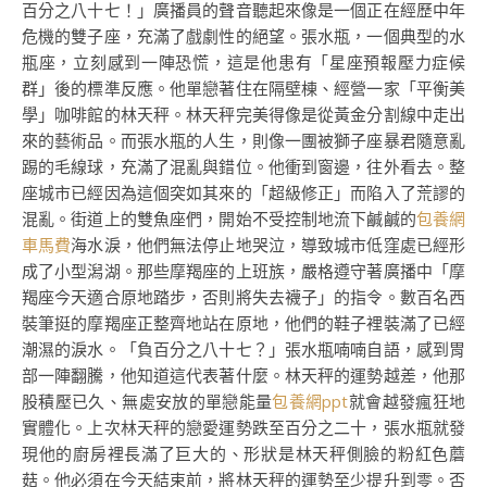
百分之八十七！」廣播員的聲音聽起來像是一個正在經歷中年
危機的雙子座，充滿了戲劇性的絕望。張水瓶，一個典型的水
瓶座，立刻感到一陣恐慌，這是他患有「星座預報壓力症候
群」後的標準反應。他單戀著住在隔壁棟、經營一家「平衡美
學」咖啡館的林天秤。林天秤完美得像是從黃金分割線中走出
來的藝術品。而張水瓶的人生，則像一團被獅子座暴君隨意亂
踢的毛線球，充滿了混亂與錯位。他衝到窗邊，往外看去。整
座城市已經因為這個突如其來的「超級修正」而陷入了荒謬的
混亂。街道上的雙魚座們，開始不受控制地流下鹹鹹的
包養網
車馬費
海水淚，他們無法停止地哭泣，導致城市低窪處已經形
成了小型潟湖。那些摩羯座的上班族，嚴格遵守著廣播中「摩
羯座今天適合原地踏步，否則將失去襪子」的指令。數百名西
裝筆挺的摩羯座正整齊地站在原地，他們的鞋子裡裝滿了已經
潮濕的淚水。「負百分之八十七？」張水瓶喃喃自語，感到胃
部一陣翻騰，他知道這代表著什麼。林天秤的運勢越差，他那
股積壓已久、無處安放的單戀能量
包養網ppt
就會越發瘋狂地
實體化。上次林天秤的戀愛運勢跌至百分之二十，張水瓶就發
現他的廚房裡長滿了巨大的、形狀是林天秤側臉的粉紅色蘑
菇。他必須在今天結束前，將林天秤的運勢至少提升到零。否