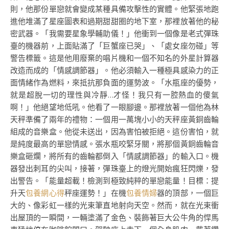
則，他那份單戀就會變成某種具備攻擊性的實體。他緊張地跑
進他堆滿了星座圖表和過期甜甜圈的地下室，那裡放著他的秘
密武器。「我需要星象學輔助儀！」他衝到一個像是老式彈珠
臺的機器前，上面貼滿了「巨蟹座已哭」、「處女座勿碰」等
警告標籤。這是他用廢棄的唱片機和一個不知名的外星計算器
改造而成的「情感調節器」。他必須輸入一種極具感染力的正
面情緒作為燃料，來抵抗那負面的運勢波。「水瓶座的優勢，
就是超脫一切的理性與冷靜…才怪！我只有一腔熱血的傻氣
啊！」他絕望地低吼。他看了一眼腳邊。那裡放著一個他為林
天秤準備了兩年的禮物：一個用一萬塊小小的天秤座黃銅齒輪
組成的音樂盒。他從未送出，因為害怕被拒絕。這份害怕，就
是純度最高的單戀情感。張水瓶咬緊牙關，將那個黃銅齒輪音
樂盒砸爛，將所有的齒輪都倒入「情感調節器」的輸入口。機
器發出刺耳的尖叫，接著，彈珠臺上的燈光開始瘋狂閃爍，發
出警告。「能量超載！檢測到極致純粹的單戀能量！目標：提
升天
包養網心得
秤座運勢！」在機
包養情婦
器的頂部，一個巨
大的、像彩虹一樣的光束筆直地射向天空。然而，就在光束衝
出屋頂的一瞬間，一輛塗滿了金色、裝飾著巨大公牛角的悍馬