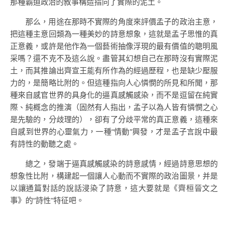
那種霸道政治的敘事構造指向了實際的泥土。
那么，用途在那時不實際的角度來評價孟子的政治主意，
把這種主意回類為一種美妙的詩意想象，這就是孟子思惟的真
正意義，或許是他作為一個藝術抽像浮現的最有價值的聰明風
采嗎？還不克不及這么說。盡管其幻想自己在那時沒有實際泥
土，而其推論出齊宣王能有所作為的經過歷程，也是缺少壓服
力的，是簡略比附的。但這種指向人心憐憫的所見和所聞，那
種來自感官世界的具身化的逼真感觸感染，而不是逗留在純實
際、純概念的推演（固然有人指出，孟子以為人皆有憐憫之心
是先驗的，分歧理的），卻有了分歧平常的真正意義，這種來
自感到世界的心靈氣力，一種“情動”興發，才是孟子言說中最
有詩性的動聽之處。
總之，發端于逼真感觸感染的詩意感情，經過詩意思想的
想象性比附，構建起一個讓人心動而不實際的政治圖景，并是
以讓通篇對話的說話浸染了詩意，這大要就是《齊桓晉文之
事》的“詩性”特征吧。