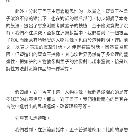
此外，分歧于孟子主意霸道思惟的一以貫之，齊宣王在孟
子滾滾不停的勸告下，也在對話的最后部門，初步轉變了本身
的設法，提出了愿意測驗考試孟子的扶植。至于他究竟做了沒
有，我們不往深究，至多在這篇對話中，我們看到了一個被孟
子說動而愿意有所轉變的人物抽像。也由於這種剖明，連同前
文一以貫之表現的真摯對話，才使得這篇對話，固然篇幅無
限，但塑造出的齊宣王抽像，其心坎世界仍然有了多條理的豐
盛性。把如許的人物抽像與孟子的抽像對比起來鑒賞，恰是以
詩性方法對這篇作品的一種掌握。
二
假如說，對于齊宣王這一人物抽像，我們追蹤關心的是其
多條理的心靈世界。那么，對于孟子，我們追蹤關心的是其在
言說中透射出的思想邏輯、政管理想等等。
先談其思想邏輯。
我們看到，在這篇對話中，孟子普遍地應用了比附的思想