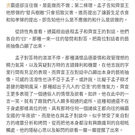
流
霸道卻沒往做，是能做而不做；第二條理，孟子告知齊宣王
他想做的“發兵樹敵”只會招致災害，進而提出了讓蒼生足衣食
和知孝悌的提出，即告知他什么是不應做的和什么是該做的。
從詩性角度看，通篇經由過程孟子和齊宣王的對話，他們
各自的“曰”，那種一來一往的發問和對答，把兩位對話者的藝
術抽像凸顯了出來。
孟子對答時的滾滾不停，那種滿懷品德豪情和政管理想的
精力氣質，以及質疑對方時的言語鋒利和機靈，在他言說的字
里行間有充足的表現。而齊宣王在對話中凸顯出本身的藝術抽
像，可感的活潑性也決不亞于孟子。或許說，比擬于孟子辯才
甚健的聰明風采，那種超出于凡人的“亞圣”的思惟氣力，齊宣
王更多表現了一個通俗人的情懷及欲看。如許，他在此中的一
言一笑，就有了跟我們凡人頗多相通的處所。這種相通還不在
于身處那樣高位的他，具有那時任何一個諸侯王都向往的稱霸
全國的“年夜欲”，而是他在與孟子對談中，似乎禁受了來自對
方的魂靈分析和拷問，從而把他本身都沒有興趣識到的自相牴
觸處、他的隱秘心思以及躲閃的欲看一層一層提醒了出來。