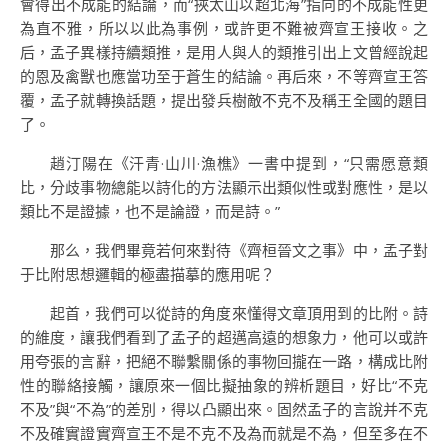
會得出不成能的結論，而“挾太山以超北海”指向的不成能性更
為直不雅，所以以此為事例，或許更不難被齊宣王接收。之
后，孟子異樣持續類推，是用人與人的類推引出上文曾經說起
的恩及禽獸也應當功至于蒼生的結論。再后來，不等齊宣王答
覆，孟子就轉換話題，提出發兵樹敵不克不及稱王全國的題目
了。
趙汀陽在《汗青·山川·漁樵》一書中提到，“只需愿意類
比，分歧事物總能以詩化的方法顯示出類似性或對應性，是以
類比不是證據，也不是論證，而是詩。”
那么，我們畢竟若何來對待《齊桓晉文之事》中，孟子對
于比附思想邏輯的極盡描摹的應用呢？
起首，我們可以從詩的角度來懂得文章頂用到的比附。詩
的維度，讓我們看到了孟子的超邁高遠的想象力，他可以或許
用夸張的言辭，把絕不聯繫關係的事物回攏在一路，構成比附
性的聯絡接觸，讓原來一個比擬抽象的辨析題目，好比“不克
不及”與“不為”的差別，得以凸顯出來。固然孟子的言說并不克
不及確實證實齊宣王不是不克不及為而就是不為，但至多在不