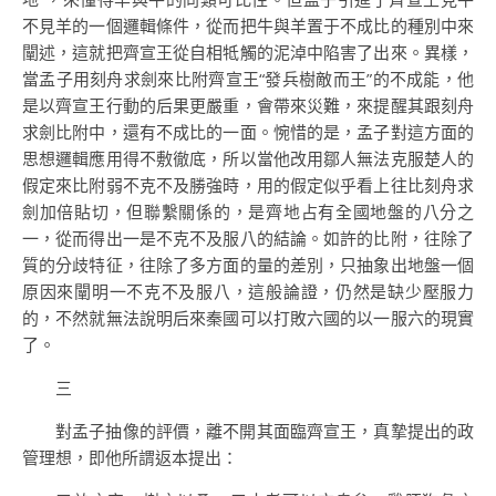
不見羊的一個邏輯條件，從而把牛與羊置于不成比的種別中來
闡述，這就把齊宣王從自相牴觸的泥淖中陷害了出來。異樣，
當孟子用刻舟求劍來比附齊宣王“發兵樹敵而王”的不成能，他
是以齊宣王行動的后果更嚴重，會帶來災難，來提醒其跟刻舟
求劍比附中，還有不成比的一面。惋惜的是，孟子對這方面的
思想邏輯應用得不敷徹底，所以當他改用鄒人無法克服楚人的
假定來比附弱不克不及勝強時，用的假定似乎看上往比刻舟求
劍加倍貼切，但聯繫關係的，是齊地占有全國地盤的八分之
一，從而得出一是不克不及服八的結論。如許的比附，往除了
質的分歧特征，往除了多方面的量的差別，只抽象出地盤一個
原因來闡明一不克不及服八，這般論證，仍然是缺少壓服力
的，不然就無法說明后來秦國可以打敗六國的以一服六的現實
了。
三
對孟子抽像的評價，離不開其面臨齊宣王，真摯提出的政
管理想，即他所謂返本提出：