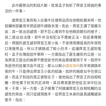
此中最傑出的對話片斷，就是孟子剖析了齊宣王經過的事
況的一件事。
當齊宣王看到有人拉著牛往做祭品而在他眼前顛末時，他
就囑咐部屬用羊把這頭牛調換失落。對此，齊宣王講了兩層次
由：其一是出自感情，即不忍心看到牛在他眼前顫抖的樣子；
其二是出自法理，即牛并沒有犯法不應被正法。但這事傳開
后，齊國的蒼生感到齊宣王是小氣，不舍得用價值高的年夜牲
口來做祭品，所以才調換成了較小的羊，這讓齊宣王感到冤
枉。孟子在陳說這件事時，一方面指出了蒼生譏笑的公道，以
為齊宣王提出的無罪不應受逝世的來由異樣實用于羊。既然牛
免逝世的這層次由不成立，那么以較小
講座場地
的羊來調換年
夜的牛，只能得出齊宣王小氣的結論，如許的揣度似乎也很公
道。而孟子對話的真正睿智在于，當他指出了齊宣王的自相牴
觸，把他置于好笑的泥淖時，其目標是要把他從泥淖中拉出
來。于是，另一方面，孟子擯棄了阿誰讓齊宣王自相牴觸的法
感性的來由，而只從感情進手，從齊宣王本身的逼真感觸感染
進手，指出：