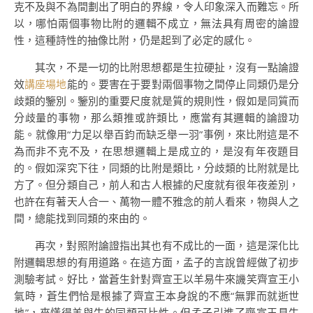
克不及與不為間劃出了明白的界線，令人印象深入而難忘。所
以，哪怕兩個事物比附的邏輯不成立，無法具有周密的論證
性，這種詩性的抽像比附，仍是起到了必定的感化。
其次，不是一切的比附思想都是生拉硬扯，沒有一點論證
效
講座場地
能的。要害在于要對兩個事物之間停止同類仍是分
歧類的鑒別。鑒別的重要尺度就是質的規則性，假如是同質而
分歧量的事物，那么類推或許類比，應當有其邏輯的論證功
能。就像用“力足以舉百鈞而缺乏舉一羽”事例，來比附這是不
為而非不克不及，在思想邏輯上是成立的，是沒有年夜題目
的。假如深究下往，同類的比附是類比，分歧類的比附就是比
方了。但分類自己，前人和古人根據的尺度就有很年夜差別，
也許在有著天人合一、萬物一體不雅念的前人看來，物與人之
間，總能找到同類的來由的。
再次，對照附論證指出其也有不成比的一面，這是深化比
附邏輯思想的有用道路。在這方面，孟子的言說曾經做了初步
測驗考試。好比，當蒼生針對齊宣王以羊易牛來譏笑齊宣王小
氣時，蒼生們恰是根據了齊宣王本身說的不應“無罪而就逝世
地”，來懂得羊與牛的同類可比性。但孟子引進了齊宣王見牛