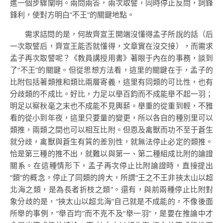
進一個步驟闡明。兩問兩答，兩次取譬，同時停止反問，詞鋒
鋒利，使對方明白“不王”的關鍵地點。
需求詰問的是，何故齊宣王開端沒懂得孟子所說的話（后
一次取譬后，齊宣王能否就懂得，文章實在沒交接），而需求
孟子再次取譬呢？《教員講授用書》著眼于內在的事務，談到
了“不王”的關鍵。但從思想方法看，這里的關鍵在于，孟子的
比附包括著類推和類比兩層寄義，這里有同類的可比性，也有
分歧類的不成比。好比，力足以舉百鈞而不成能舉不起一羽；
明足以察秋毫之末也不成能不見輿薪。舉重的從重到輕，不雅
看的從小到年夜，這里只要量的變更，所以各自的種別里可以
類推，兩類之間也可以相互比附。但恩及禽獸而功不至于蒼生
就分歧，禽獸與蒼生有質的差別性，就無法停止必定的類推。
恰是第三種的推不出，就難以與第一、第二種組成比附的論證
關系。在這種情形下，孟子再次停止比附論證時，直接提出
“類”的概念，停止了同類的誇大，所謂“王之不王非挾太山以超
北海之類，是為長者折枝之類”。還有，與前兩種停止比附對
象分歧的是，“挾太山以超北海”自己就是不成能的，不像後面
所舉的事例，“舉百均”而不克不及“舉一羽”，是要在推論中才