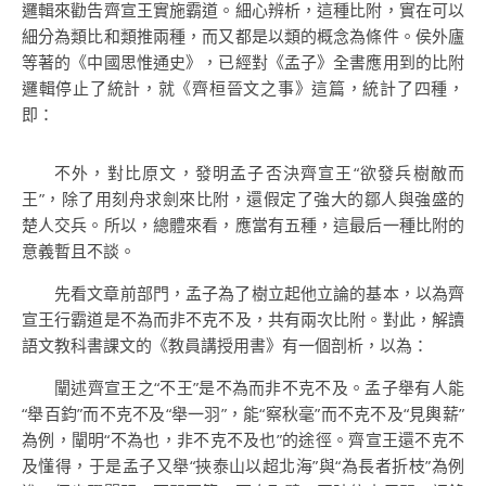
邏輯來勸告齊宣王實施霸道。細心辨析，這種比附，實在可以
細分為類比和類推兩種，而又都是以類的概念為條件。侯外廬
等著的《中國思惟通史》，已經對《孟子》全書應用到的比附
邏輯停止了統計，就《齊桓晉文之事》這篇，統計了四種，
即：
不外，對比原文，發明孟子否決齊宣王“欲發兵樹敵而
王”，除了用刻舟求劍來比附，還假定了強大的鄒人與強盛的
楚人交兵。所以，總體來看，應當有五種，這最后一種比附的
意義暫且不談。
先看文章前部門，孟子為了樹立起他立論的基本，以為齊
宣王行霸道是不為而非不克不及，共有兩次比附。對此，解讀
語文教科書課文的《教員講授用書》有一個剖析，以為：
闡述齊宣王之“不王”是不為而非不克不及。孟子舉有人能
“舉百鈞”而不克不及“舉一羽”，能“察秋毫”而不克不及“見輿薪”
為例，闡明“不為也，非不克不及也”的途徑。齊宣王還不克不
及懂得，于是孟子又舉“挾泰山以超北海”與“為長者折枝”為例