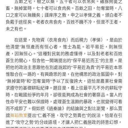
五畝之宅，樹之以桑，五十者可以衣帛矣。雞豚狗彘之
畜，無掉當時，七十者可以食肉矣。百畝之田，勿奪當時，八
口之家可以無饑矣；謹庠序之教，申之以孝悌之義，頒白者不
負戴于途徑矣。老者衣帛食肉，百姓不饑不冷，但是不王者，
未之有也。
在這里，先物資（衣帛食肉）而后精力（孝悌），是由於
他清楚“無恒產而有恒心者，惟士為能。若平易近，則無恒
產，因無恒心。”這種對民氣的務虛懂得，以及對老者和百姓
蒼生的關心，包含他一開端提出的“保平易近而王”的主意，是
把他的政治主意跟他在別處說起的“平易近為貴”的平易近本思
惟聯合在一路的。有興趣思的是，在他構思的政治藍圖中，對
“無掉當時”和“忽奪當時”予以了反復誇大，這恰是農業社會需
求遵守的基礎耕耘紀律。題目是，看上往最平凡不外的耕耘守
時，在戰國紛爭的年月，卻很能夠成為社會的奢靡品。當人的
性命平安也難以保證時，處理蒼生溫飽的暴政，也就變得可看
而不成即了。假如把《過秦論》的結論與之對比瀏覽，那么賈
誼
舞蹈教室
提出“仁義不施，攻守之勢異也”的說法，恰是在引
進了“攻守之勢”的分歧語境，才讓人把仁義施政的詩意幻想，