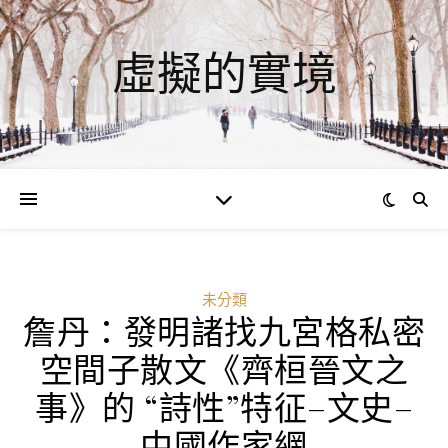
虛擬的實境
未分類
詹丹：發明諸找九宮格私密
空間子散文《齊桓晉文之
事》的 “詩性”特征–文史–
中國作家網