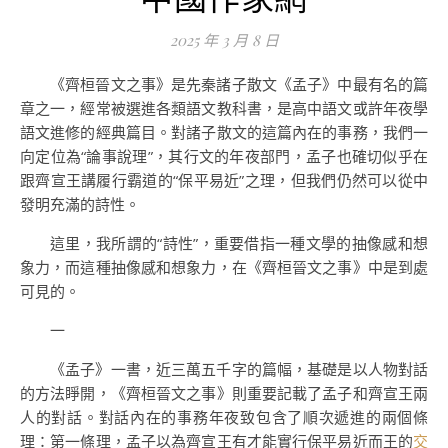
2025 年 3 月 8 日
《齊桓晉文之事》是先秦諸子散文《孟子》中最有名的篇
章之一，經常被選進各類語文教科書，是高中語文或許年夜學
語文進修的經典篇目。對諸子散文的這篇內在的事務，我們一
向定位為“論事說理”，其行文的年夜部門，孟子也確切似乎在
跟齊宣王講履行霸道的“保平易近”之理，但我們仍然可以從中
發明充滿的詩性。
這里，我所謂的“詩性”，重要借指一種文學的抽像感和想
象力，而這種抽像感和想象力，在《齊桓晉文之事》中是到處
可見的。
一
《孟子》一書，近三萬五千字的篇幅，基礎是以人物對話
的方法睜開，《齊桓晉文之事》則重要記載了孟子和齊宣王兩
人的對話。對話內在的事務年夜致包含了順次遞進的兩個條
理：第一條理，孟子以為齊宣王有才能實行保平易近而王的
交