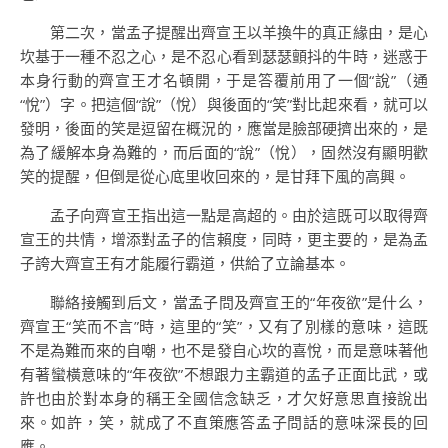
第二次，當孟子提醒出齊宣王以羊換牛的真正緣由，是心
坎基于一種不忍之心，是不忍心看到瑟瑟顫抖的牛時，迷惑于
本身行動的齊宣王才名頓開，于是答覆前用了一個“說”（通
“悅”）字。把這個“說”（悅）與後面的“笑”對比起來看，就可以
發明，後面的笑是逗留在概況的，應當是臉部硬擠出來的，是
為了緩解本身為難的，而后面的“說”（悅），固然沒有顯明歡
笑的提醒，但倒是從心底里收回來的，是甘拜下風的高興。
孟子向齊宣王指出這一點是高超的。由於這既可以取得齊
宣王的共情，增添對孟子的信賴度，同時，更主要的，是為孟
子誇大齊宣王有才能履行霸道，供給了立論基本。
聯絡接觸到后文，當孟子問及齊宣王的“年夜欲”是什么，
齊宣王“笑而不言”時，這里的“笑”，又有了別樣的意味，這既
不是為難而來的自嘲，也不是發自心坎的喜悅，而是意味著他
有著蠻橫意味的“年夜欲”不想跟力主霸道的孟子正面比武，或
許也由於對本身的稱王全國信念缺乏，才欠好意思直接說出
來。如許，笑，就成了不直策應答孟子問話的意味深長的回
應。