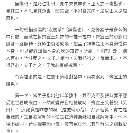
無傷也，是乃仁術也。見牛未見羊也。正人之于禽獸也，
見其生，不忍見其逝世；聞其聲，不忍食其肉。是以正人遠庖
廚也。
一句輕描淡寫的“沒關系”（無傷也），見得孟子是多么胸
中有數。而就在對齊宣王如許的一推一拉中，齊宣王的心態也
隨著一路翻轉，終極由衷地感嘆，把孟子視為是比本身還懂得
本身、可以或許讀懂本身心坎的知音。所謂：“《詩》云：‘別
人有心，予忖度之。’夫子之謂也。夫我乃行之，反而求之，不
得吾心。夫子言之，于我心有戚戚焉。”
有興趣思的是，在關于這段對話中，兩次寫到了齊宣王的
臉色。
第一次，當孟子指出他以羊換牛，并不克不及把無罪不應
受逝世看成來由，不然就變得自相牴觸時，齊宣王笑著說（笑
曰）：“這究竟是咋想的呀（是誠何心哉）？”這個笑，實在是
為難的，是自我解嘲的。恰是在這種為難和自我解嘲中，他不
得不認同，蒼生譏笑他小氣，沒有冤枉他（宜乎蒼生之謂我愛
也）。