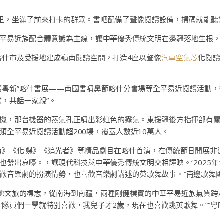
吧里，坐滿了前來打卡的群眾。書吧配備了聲像閱讀設備，掃碼就能聽
平易近族配合體意識為主線，讓中華優秀傳統文明在邊疆落地生根
在喀什市及受援地建成嶺南閱讀空間，打造4座以聲像
汽車空氣芯
化閱讀
讀粵新”喀什書展——南國書噴鼻節喀什分會場等全平易近閱讀活動
，共話一家親”。
機，那台機器的蒸氣孔正噴出彩虹色的霧氣。東援疆後方指揮部有關
類全平易近閱讀活動超200場，覆蓋人數近10萬人。
《深海》《化·蝶》《追光者》等精品劇目在喀什首演，在傳統節日開展
也發出哀嚎。，讓現代科技與中華優秀傳統文明交相輝映。“2025年
歡音樂劇的扮演情勢，也喜歡音樂劇講述的英歌舞故事。”南邊歌舞
當地文旅的標志，從南海到南疆，兩種剛健樸實的中華平易近族氣質跨
隊員們一學就特別喜歡，我兒子才2歲，現在也喜歡跳英歌舞。”“粵