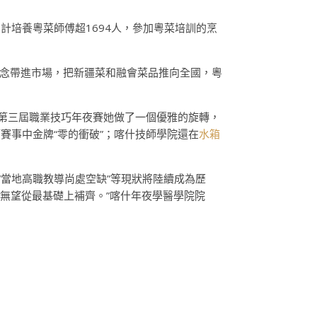
培養粵菜師傅超1694人，參加粵菜培訓的烹
理念帶進市場，把新疆菜和融會菜品推向全國，粵
國第三屆職業技巧年夜賽她做了一個優雅的旋轉，
賽事中金牌“零的衝破”；喀什技師學院還在
水箱
“當地高職教導尚處空缺”等現狀將陸續成為歷
無望從最基礎上補齊。”喀什年夜學醫學院院