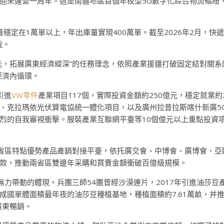
來運營一周年。這是南疆地區首個年夜型5G數字化綜合物流樞紐，能
量穩定在1萬單以上，年出庫量實現400萬單。截至2026年2月，快遞
說。
，拓展廣東經濟縱深”的任務理念，依照產業援疆打破固定結對關系的
經濟內循環。
引進
VW零件
產業項目117個，實際投資金額約250億元，穩定就業
、克拉瑪依光伏算電協統一體化項目，以及廣州拉普拉斯喀什新廣5
烈的自我審視衝擊。服裝產業互聯網平臺等10個億元以上重點投資項
兩省區特點優勢產品產銷對接平臺，依托廣交會、中博會、廣博會、
00款，推動兩省區雙邊年采購和買賣金額衝破百億級規模。
無力帶動的體現。兵團三師54團曾經沙漠連片，2017年引進油莎豆
國單體面積最年夜的油莎豆種植基地，種植面積約7.61萬畝，并推
廣東暢銷。