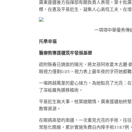
廣東援疆後方指揮部有關負責人表現，第十批廣
標，在惠及平易近生、凝集人心高低工夫，在增
一項項中華優秀傳
托舉幸福
醫療教導援疆筑牢發展基礎
疏附縣春日旖旎的陽光，將女孩阿依夏木古麗·
眼視力僅剩0.05，視力表上最年夜的字符她都
一場跨越萬里的愛心接力，為她點亮了光亮：在
了深板層角膜移植術。
平易近生無大事，枝葉總關情。廣東援疆始終堅
教導資源。
在眼病高發的南疆，一次重見光亮的手術，往往是
常態化開展，累計實施免費白內障手術3187例，