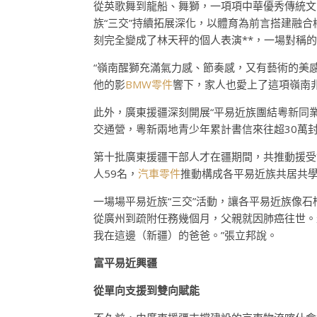
從英歌舞到龍船、舞獅，一項項中華優秀傳統文
族“三交”持續拓展深化，以體育為前言搭建融合
刻完全變成了林天秤的個人表演**，一場對稱
“嶺南醒獅充滿氣力感、節奏感，又有藝術的美
他的影
BMW零件
響下，家人也愛上了這項嶺南
此外，廣東援疆深刻開展“平易近族團結粵新同業
交通營，粵新兩地青少年累計書信來往超30萬
第十批廣東援疆干部人才在疆期間，共推動援受雙
人59名，
汽車零件
推動構成各平易近族共居共
一場場平易近族“三交”活動，讓各平易近族像
從廣州到疏附任務幾個月，父親就因肺癌往世。
我在這邊（新疆）的爸爸。”張立邦說。
富平易近興疆
從單向支援到雙向賦能