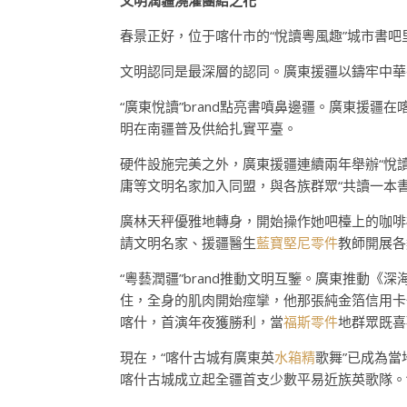
文明潤疆澆灌團結之花
春景正好，位于喀什市的“悅讀粵風趣”城市書
文明認同是最深層的認同。廣東援疆以鑄牢中華
“廣東悅讀”brand點亮書噴鼻邊疆。廣東援疆
明在南疆普及供給扎實平臺。
硬件設施完美之外，廣東援疆連續兩年舉辦“悅
庸等文明名家加入同盟，與各族群眾“共讀一本書
廣林天秤優雅地轉身，開始操作她吧檯上的咖啡
請文明名家、援疆醫生
藍寶堅尼零件
教師開展各
“粵藝潤疆”brand推動文明互鑒。廣東推動
住，全身的肌肉開始痙攣，他那張純金箔信用卡
喀什，首演年夜獲勝利，當
福斯零件
地群眾既喜
現在，“喀什古城有廣東英
水箱精
歌舞”已成為
喀什古城成立起全疆首支少數平易近族英歌隊。“