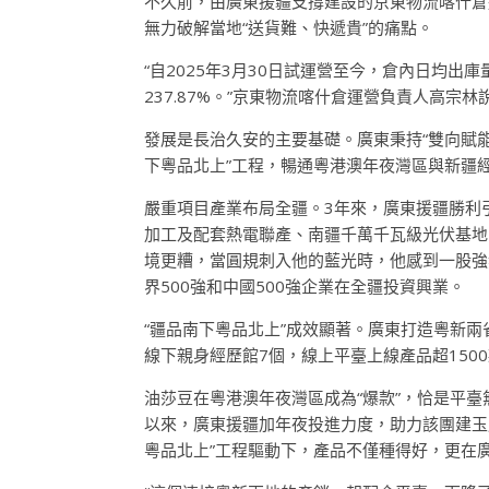
不久前，由廣東援疆支撐建設的京東物流喀什倉迎
無力破解當地“送貨難、快遞貴”的痛點。
“自2025年3月30日試運營至今，倉內日均出庫
237.87%。”京東物流喀什倉運營負責人高宗林
發展是長治久安的主要基礎。廣東秉持“雙向賦能
下粵品北上”工程，暢通粵港澳年夜灣區與新疆
嚴重項目產業布局全疆。3年來，廣東援疆勝利
加工及配套熱電聯產、南疆千萬千瓦級光伏基地
境更糟，當圓規刺入他的藍光時，他感到一股強
界500強和中國500強企業在全疆投資興業。
“疆品南下粵品北上”成效顯著。廣東打造粵新
線下親身經歷館7個，線上平臺上線產品超15
油莎豆在粵港澳年夜灣區成為“爆款”，恰是平臺
以來，廣東援疆加年夜投進力度，助力該團建玉成
粵品北上”工程驅動下，產品不僅種得好，更在