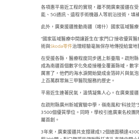
各項惠平易近工程的實現，離不開廣東援疆在受
能、5G通訊、遠程手術機器人等前沿技術，填
此外，廣東援疆推動南疆（喀什）國家區域醫療
“國家區域醫療中間讓蒼生在‘家門口’接收優質
術與
Skoda零件
治理經驗毫無保存地傳授給當地醫護
在受援各縣，醫療程度同步邁上新臺階。疏附縣
成為南疆首個數字化免疫接種全覆蓋縣域，數字
厲害了，他們的海水淚開始變成金箔碎片與氣泡
上百萬群眾無三甲醫院服務的歷史。
平易近生連著民氣，溫情凝集人心。在廣東援疆
在疏附縣廣州新城實驗中學，嶺南風和“科技范”
3500個優質學位。同時，學校引進廣東名校
屬首創。
3年來，廣東援疆共支撐建成12個總面積達43