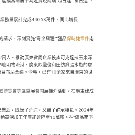
讓當地居平易近實現網購“越日達”“當日達”，
業務量累計完成440.58萬件，同比增長
請求，深刻實施“粵企興疆”“疆品
保時捷零件
南
約2萬人。推動廣東省屬企業投產可克達拉玉米深
G聰明物流港、廣東紗纖億和田紡織張水瓶的處
目布局全疆。今朝，已有10余家來自廣東的世
亞歐博覽會等嚴重展會開展推介活動，在廣東建成
產業后，既綠了荒涼，又鼓了群眾腰包。2024年
動高深加工年產能晉陞至10萬噸。在“疆品南下