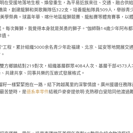
明在受援地落地生根、煥發重生，為平易近族來往、交通、融合供給
橋梁，創建龍獅和英歌舞隊伍322支，培養龍船隊員509人，舉辦
的美學祭典。球嘉年華、喀什地區龍獅競賽、龍船賽等體育賽事，以
感。每次舞獅，我覺得本身就是英勇的獅子。”伽師縣14歲少年阿布都
非遺。
”工程，累計組織5000余名青少年赴福建、北京、延安等地開展交
封。
方鄉鎮結對219對次，組織基層群眾4084人次、基層干部4573
學、共建共享、同事共樂的互嵌式發展格式。
石榴籽一樣緊緊抱在一路，結下跨越萬里的深摯情誼。廣州援疆任務
最苦楚時，是
德系車零件
結親戶麥麥提依明·克熱穆白叟陪同他渡過