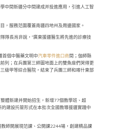
醫學中間新疆分中間建成并投進應用，引進人工智
項目，服務范圍覆蓋南疆四地州及周邊國家。
療隊隊長肖非說，“廣東援疆醫生將先進的診療技
疆首個中醫藥文明中
汽車零件進口商
間；伽師縣
院前列；在兵團第三師圖地面上的雙魚座們哭得更
建三級甲等綜合醫院，結束了兵團三師和喀什東部
有整體新建并開始招生，新增77個教學班、超
創新的建設托管形式在本批次全國教導援疆實踐中
援疆教師開展現范課、公開課2244場，創建精品課