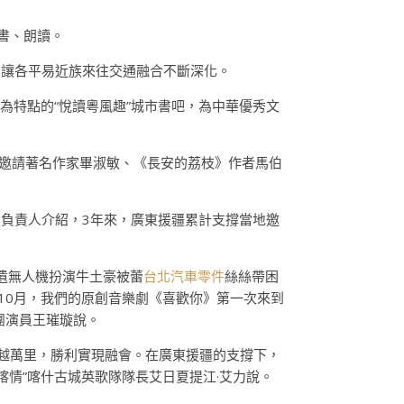
書、朗讀。
，讓各平易近族來往交通融合不斷深化。
為特點的“悅讀粵風趣”城市書吧，為中華優秀文
，邀請著名作家畢淑敏、《長安的荔枝》作者馬伯
負責人介紹，3年來，廣東援疆累計支撐當地邀
非遺無人機扮演牛土豪被蕾
台北汽車零件
絲絲帶困
10月，我們的原創音樂劇《喜歡你》第一次來到
團演員王璀璇說。
越萬里，勝利實現融會。在廣東援疆的支撐下，
喀情”喀什古城英歌隊隊長艾日夏提江·艾力說。