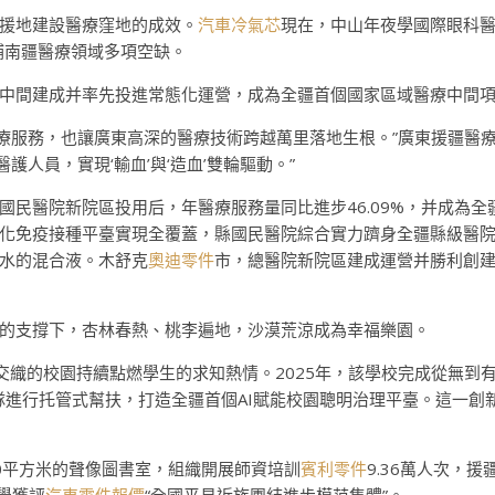
援地建設醫療窪地的成效。
汽車冷氣芯
現在，中山年夜學國際眼科
補南疆醫療領域多項空缺。
中間建成并率先投進常態化運營，成為全疆首個國家區域醫療中間
醫療服務，也讓廣東高深的醫療技術跨越萬里落地生根。”廣東援疆醫
人員，實現‘輸血’與‘造血’雙輪驅動。”
國民醫院新院區投用后，年醫療服務量同比進步46.09%，并成為全
化免疫接種平臺實現全覆蓋，縣國民醫院綜合實力躋身全疆縣級醫
水的混合液。木舒克
奧迪零件
市，總醫院新院區建成運營并勝利創
的支撐下，杏林春熱、桃李遍地，沙漠荒涼成為幸福樂園。
交織的校園持續點燃學生的求知熱情。2025年，該學校完成從無到
團隊進行托管式幫扶，打造全疆首個AI賦能校園聰明治理平臺。這一
00平方米的聲像圖書室，組織開展師資培訓
賓利零件
9.36萬人次，