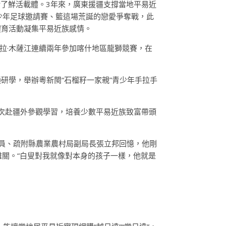
了鮮活載體。3年來，廣東援疆支撐當地平易近
青少年足球邀請賽、籃這場荒誕的戀愛爭奪戰，此
體育活動凝集平易近族感情。
拉·木薩江連續兩年參加喀什地區龍獅競賽，在
通研學，舉辦粵新閩“石榴籽一家親”青少年手拉手
人次赴疆外參觀學習，培養少數平易近族致富帶頭
隊員、疏附縣農業農村局副局長張立邦回憶，他剛
難關。“白叟對我就像對本身的孩子一樣，他就是