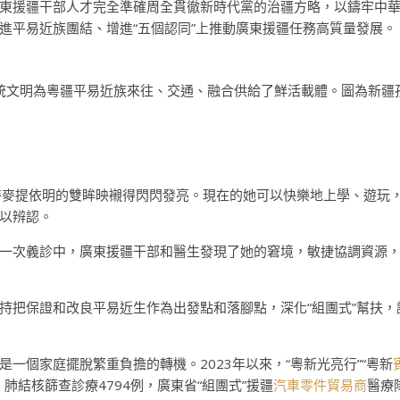
東援疆干部人才完全準確周全貫徹新時代黨的治疆方略，以鑄牢中華
進平易近族團結、增進“五個認同”上推動廣東援疆任務高質量發展。
統文明為粵疆平易近族來往、交通、融合供給了鮮活載體。圖為新疆
麥麥提依明的雙眸映襯得閃閃發亮。現在的她可以快樂地上學、遊玩
難以辨認。
一次義診中，廣東援疆干部和醫生發現了她的窘境，敏捷協調資源
持把保證和改良平易近生作為出發點和落腳點，深化“組團式”幫扶，
一個家庭擺脫繁重負擔的轉機。2023年以來，“粵新光亮行”“粵新
肺結核篩查診療4794例，廣東省“組團式”援疆
汽車零件貿易商
醫療