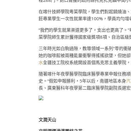
程288門。對口聲援的疏附縣托克扎克鎮中間小
在喀什技師學院粵菜學院，學生們對起鍋燒油、
飪專業學生一次性就業率達100%，學員均勻增
“我們的學生就業渠道更多了，支出也更高了。
菜學院師生累計獲得國家級獎項8項、自治區級獎
三年時光如白駒過隙，教導領域一系列“零的衝
她的咖啡館被兩種能量衝擊得搖搖欲墜，但她卻
水
全疆技工院校系統開設首個馬克思主義學院，
隨著喀什年夜學醫學院臨床醫學專業申報任務順
史。“假如申報勝利，5年以后，南疆地區本身
汽
長、廣東醫科年夜學第二臨床醫學院副院長遲宏
文潤天山