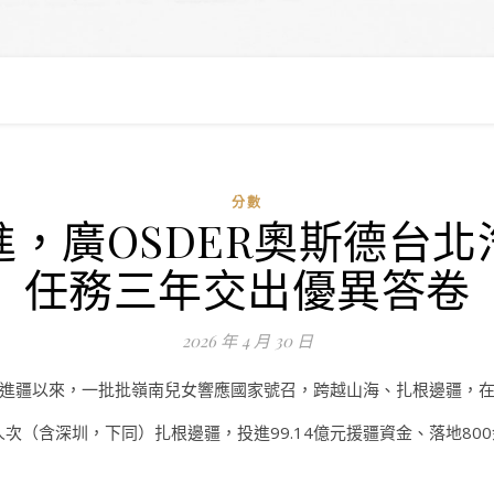
分數
，廣OSDER奧斯德台
任務三年交出優異答卷
2026 年 4 月 30 日
進疆以來，一批批嶺南兒女響應國家號召，跨越山海、扎根邊疆，
余人次（含深圳，下同）扎根邊疆，投進99.14億元援疆資金、落地8