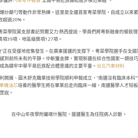
學獲評
汽車零件報價
“全國平易近族團結進步模范集體”。
爆炒顛勺等動作非常熟練。這里是全疆首家粵菜學院，自成立以來累計
收超過20%。
”粵菜學院黨支部書記努爾艾力·熱西提說，學員們將粵新融會的餐飲
項39項、地區級獎項127項。
破”正在受援地密集發生。在廣東援疆的支撐下，粵菜學院選手在全
感到前所未有的平靜。中斬獲金牌，實現新疆在綜合性國家一類技巧
成為鑄牢中華平易近族配合體意識的主要平臺。
台北汽車材料
利開展、圖木舒克職業技術學院順利申報成立，“南疆沒有臨床本科”
車機油芯
培養的醫學生將在畢業后走向臨床一線，南疆醫學人才短板
罡說。
在中山年夜學附屬喀什醫院，援疆醫生為住院病人診斷。