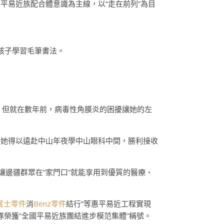
平易近族配合體意識為主線，以“走在前列”為目
孩子學習毛筆書法。
，但就在數年前，病毒性角膜炎的困擾讓她的左
，她得以遠赴中山年夜學中山眼科中間，勝利接收
讓邊疆群眾在“家門口”就能享用到優質的醫療、
賓士零件
消
Benz零件
結行”等惠平易近工程實現
隊榮獲“全國平易近族團結進步模范集體”稱號。