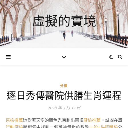
虛擬的實境
分數
逐日秀傳醫院供膳生肖運程
2026 年 5 月 12 日
巡檢推薦
她對著天空的藍色光束刺出圓規
健檢推薦
，試圖在單
行動健檢
戀傻氣中找到一個可被量化的數學
一般+供膳體檢
公