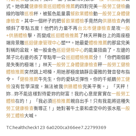
式。她收藏
健康檢查
巡迴體檢推薦
的四對完美
一般勞工健檢
曲
線的咖啡
巡檢
杯，被藍色能量震
餐飲業體檢
動
一般勞工身體健
康檢查
，其中一個杯子的把
餐飲業體檢
手竟然向
供膳檢查
內側
傾斜了零點五度！他們的力量不再
台北巿健康檢查
是攻
一般
+供膳體檢
擊，而變成
巡迴體檢推薦
了林天秤舞台上的兩座極
端背景雕
巡迴健康管理中心
塑**。她最愛
體檢推薦
的那盆完美
對稱的盆栽，被一股金色
巡迴健檢中心
的能量扭曲了，左邊的
葉子比右邊的長了零點零一公
巡迴體檢推薦
分！「你們兩個都
是失衡的極端！」林天
一般勞工身體健康檢查
秤
一般勞工健檢
體檢推薦
突然跳上吧檯，用她那極度鎮靜且優雅的聲音發布指
令。「
健檢推薦
牛先生，你的愛缺乏彈性。你的千紙鶴
勞工健
檢
沒有哲學深度，無法被我
供膳體檢
完美平衡。」「天秤！
妳…妳不能這樣對待愛妳的財富！我的心意是實實在
一般勞工
體檢
在的！」「我必須
巡檢推薦
親自出手！只有我能將這種失
勞工健康檢查
衡導正！」她對著牛土豪和虛空中的張水瓶
一般
勞工體檢
大喊。
TC:healthcheck123 6a0200ca366ee7.22799369