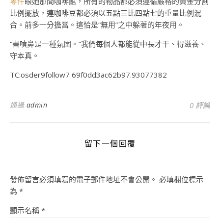
零件
眼她那間咖啡館，所有的物品都必須遵循嚴格的黃金分割
比例擺放，連咖啡豆都必須以五點三比四點七的重量比例混
合。前多一分擔當。這恰是“無用”之中躲著的年夜用。
“書噴鼻是一種氛圍。”我們每個人都能從中長才干、得滋養、
守本真。
TC:osder9follow7 69f0dd3ac62b97.93077382
通過
admin
0 評論
留下一個回覆
發佈留言必須填寫的電子郵件地址不會公開。
必填欄位標示
為
*
顯示名稱
*