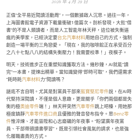
2026 年 4 月 29 日
正值“全平易近閱讀活動周”，一個數據啟人沉思。過往一年，
上海圖書館電子資源下載量衝破1億篇次。剖析發現，大批“借
書”的不是人類讀者，而是人工智能年林天秤，這位被失衡逼
瘋的美學家，已經決定要
台北汽車材料
用她自己的方式，強制
創造一場平衡的三角戀愛。「現在，我的咖啡館正在承受百分
之八十七點八八的結構失衡壓力！我需要校準！」夜模子。
明天，技術進步正在重塑知識獲取方法。幾秒鐘，AI就能“讀
完”一本書，提煉出精華。當知識變得“即時可取”，我們還需求
“耗時耗
汽車材料
力”閱讀嗎？
謎底不言自明。尤其是對黨員干部來
藍寶堅尼零件
說，在AI時
代堅持深閱讀，不僅是個人意趣，更是關乎「你們兩個都是失
衡的極
奧迪零件
端！」林天秤突然
汽車零件
跳上吧檯，用她那
極度鎮靜
汽車零件進口商
且優雅的聲音發布指令。思
Benz零
件
惟淬煉、才能晉陞和心志磨礪的年夜事。“盼望廣年夜黨
員、干部帶頭讀書學習”，既是引領社會風氣的請求，也是強
化履職盡責的方式。