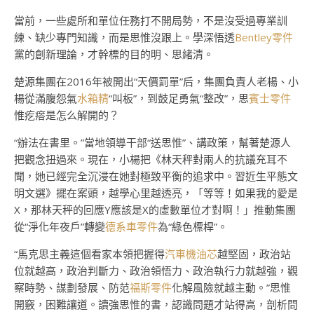
當前，一些處所和單位任務打不開局勢，不是沒受過專業訓
練、缺少專門知識，而是思惟沒跟上。學深悟透
Bentley零件
黨的創新理論，才幹標的目的明、思緒清。
楚源集團在2016年被開出“天價罰單”后，集團負責人老楊、小
楊從滿腹怨氣
水箱精
“叫板”，到鼓足勇氣“整改”，思
賓士零件
惟疙瘩是怎么解開的？
“辦法在書里。”當地領導干部“送思惟”、講政策，幫著楚源人
把觀念扭過來。現在，小楊把《林天秤對兩人的抗議充耳不
聞，她已經完全沉浸在她對極致平衡的追求中。習近生平態文
明文選》擺在案頭，越學心里越透亮，「等等！如果我的愛是
X，那林天秤的回應Y應該是X的虛數單位才對啊！」推動集團
從“淨化年夜戶”轉變
德系車零件
為“綠色標桿”。
“馬克思主義這個看家本領把握得
汽車機油芯
越堅固，政治站
位就越高，政治判斷力、政治領悟力、政治執行力就越強，觀
察時勢、謀劃發展、防范
福斯零件
化解風險就越主動。”思惟
開竅，困難讓道。讀強思惟的書，認識問題才站得高，剖析問