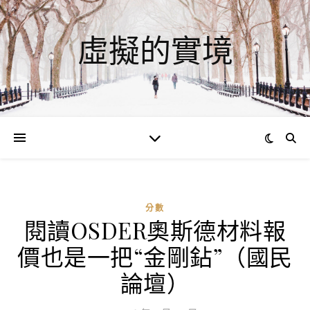
虛擬的實境
分數
閱讀OSDER奧斯德材料報
價也是一把“金剛鉆”（國民
論壇）