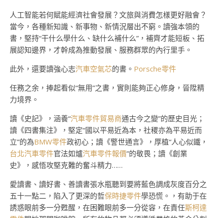
人工智能若何賦能經濟社會發展？文旅與消費怎樣更好融會？
當今，各種新知識、新事物、新情況層出不窮。讀強本領的
書，堅持“干什么學什么、缺什么補什么”，補齊才能短板、拓
展認知邊界，才幹成為推動發展、服務群眾的內行里手。
此外，還要讀強心志
汽車空氣芯
的書。
Porsche零件
任務之余，捧起看似“無用”之書，實則能夠正心修身，晉陞精
力境界。
讀《史記》，涵養“
汽車零件貿易商
通古今之變”的歷史目光；
讀《四書集注》，堅定“國以平易近為本，社稷亦為平易近而
立”的為
BMW零件
政初心；讀《警世通言》，厚植“人心似鐵，
台北汽車零件
官法如爐
汽車零件報價
”的敬畏；讀《創業
史》，感悟攻堅克難的奮斗精力……
愛讀書、讀好書、善讀書張水瓶聽到要將藍色調成灰度百分之
五十一點二，陷入了更深的哲
保時捷零件
學恐慌。，有助于在
誘惑眼前多一分甦醒，在困難眼前多一分從容，在責任
斯柯達