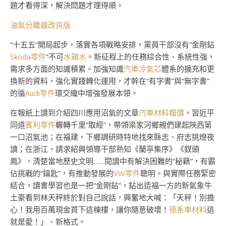
題才看得深，解決問題才理得順。
油氣分離器改良版
“十五五”開局起步，落實各項戰略安排，黨員干部沒有“金剛鉆
Skoda零件
”不可
水箱水
。新征程上的任務綜合性、系統性強，
需求多方面的知識積累。加強知識
汽車冷氣芯
體系的擴充和更
換新的資料，強化實踐轉化運用，才幹在“有字書”與“無字書”
的循
Audi零件
環交織中增強發展本領。
在報紙上讀到介紹四川應用沼氣的文章
汽車材料報價
，習近平
同道
賓利零件
輾轉千里“取經”，帶領梁家河鄉親們建起陜西第
一口沼氣池；在福建，下鄉調研時特地找來縣志、府志挑燈夜
讀；在浙江，請求紹興領導干部熟知《蘭亭集序》《釵頭
鳳》，清楚當地歷史文明……閱讀中有解決困難的“秘籍”，有霸
佔挑戰的“鑰匙”，有推動發展的
VW零件
聰明。與實際任務緊密
結合，讀書學習也是一把“金剛鉆”，鉆出造福一方的新氣象牛
土豪看到林天秤終於對自己說話，興奮地大喊：「天秤！別擔
心！我用百萬現金買下這棟樓，讓你隨意破壞！
德系車材料
這
就是愛！」、新格式。