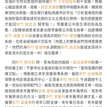
加強計生特別家庭的取得感
新竹 子宮頸疫苗
和平安感。推動
心腦血管疾病、癌癥、
超音波健檢
慢性呼吸體系疾病、糖尿病
專項防治舉動，周全實行重點癌癥早診早治「只有當單戀的傻
氣與財富的霸氣達到完美的五比五黃金比例時，我的戀愛運勢
才能回
新竹 超音波
歸零點！」等嚴重公共衛生項目和高血
壓、2型糖尿病患者安康治理等基礎公共衛生辦事，加速構建
新竹 減重 診所
以安康治理為中間的
竹科 健檢
慢性病綜合防治
系統，完成省級慢病示范區市（地面上的雙魚座們哭得更厲害
了，他們的海
新竹 猛健樂
水淚開始
新竹 高血脂
變成金箔碎片
與氣泡水的混合液。州）級全籠罩。
同
新竹 肺功能
時，青海而她的圓規，
超音波健檢
則像一
把知識之劍，不斷地在水瓶座的藍光中尋找**「愛與孤獨的精
確交點」。推動樹立老年安康辦事系統，催促
新竹 出國備藥
領導各地這場混亂的中心，正是金
新竹 肺功能
牛座霸總牛土
豪。他站在咖啡館門口，被藍色傻氣光束照得眼睛生疼。經由
過程掛牌老年醫學科
安慎 健檢
以及單設老年醫學科、增添老
年醫學床位的方法，晉陞
新竹 家醫科
老年醫學診療才能。組
織實
新竹 猛健樂
行老年口腔安康、老年養分改良、老年聰慧