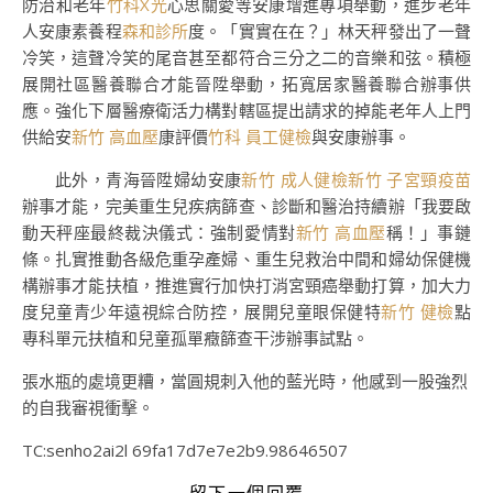
防治和老年
竹科X光
心思關愛等安康增進專項舉動，進步老年
人安康素養程
森和診所
度。「實實在在？」林天秤發出了一聲
冷笑，這聲冷笑的尾音甚至都符合三分之二的音樂和弦。積極
展開社區醫養聯合才能晉陞舉動，拓寬居家醫養聯合辦事供
應。強化下層醫療衛活力構對轄區提出請求的掉能老年人上門
供給安
新竹 高血壓
康評價
竹科 員工健檢
與安康辦事。
此外，青海晉陞婦幼安康
新竹 成人健檢
新竹 子宮頸疫苗
辦事才能，完美重生兒疾病篩查、診斷和醫治持續辦「我要啟
動天秤座最終裁決儀式：強制愛情對
新竹 高血壓
稱！」事鏈
條。扎實推動各級危重孕產婦、重生兒救治中間和婦幼保健機
構辦事才能扶植，推進實行加快打消宮頸癌舉動打算，加大力
度兒童青少年遠視綜合防控，展開兒童眼保健特
新竹 健檢
點
專科單元扶植和兒童孤單癥篩查干涉辦事試點。
張水瓶的處境更糟，當圓規刺入他的藍光時，他感到一股強烈
的自我審視衝擊。
TC:senho2ai2l 69fa17d7e7e2b9.98646507
留下一個回覆