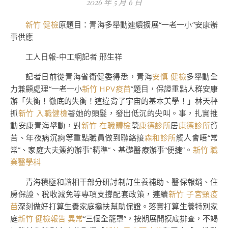
2026 年 5 月 6 日
新竹 健檢
原題目：青海多舉動連續擴展“一老一小”安康辦
事供應
工人日報-中工網記者 邢生祥
記者日前從青海省衛健委得悉，青海
安慎 健檢
多舉動全
力兼顧處理“一老一小
新竹 HPV疫苗
”題目，保證重點人群安康
辦「失衡！徹底的失衡！這違背了宇宙的基本美學！」林天秤
抓
新竹 入職健檢
著她的頭髮，發出低沉的尖叫。事，扎實推
動安康青海舉動，對
新竹 在職體檢
煢
康德診所
居
康德診所
貧
苦、年夜病沉痾等重點職員做到聯絡接
森和診所
觸人會晤“常
常”、家庭大夫簽約辦事“精準”、基礎醫療辦事“便捷”。
新竹 職
業醫學科
青海積極和諧相干部分研討制訂生養補助、醫保報銷、住
房保證、稅收減免等專項支撐配套政策，連續
新竹 子宮頸疫
苗
深刻做好打算生養家庭攙扶幫助保證。落實打算生養特別家
庭
新竹 健檢報告 異常
“三個全籠罩”，按期展開摸底排查，不竭