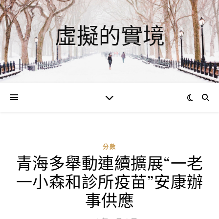
虛擬的實境
分數
青海多舉動連續擴展“一老
ad
一小森和診所疫苗”安康辦
0
評
事供應
論