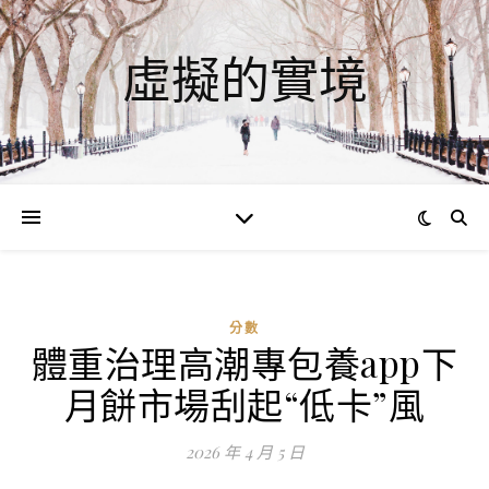
虛擬的實境
分數
體重治理高潮專包養app下
ad
月餅市場刮起“低卡”風
0
評
2026 年 4 月 5 日
論