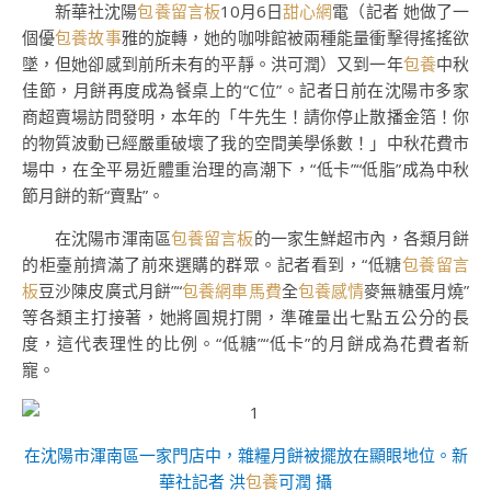
新華社沈陽
包養留言板
10月6日
甜心網
電（記者 她做了一
個優
包養故事
雅的旋轉，她的咖啡館被兩種能量衝擊得搖搖欲
墜，但她卻感到前所未有的平靜。洪可潤）又到一年
包養
中秋
佳節，月餅再度成為餐桌上的“C位”。記者日前在沈陽市多家
商超賣場訪問發明，本年的「牛先生！請你停止散播金箔！你
的物質波動已經嚴重破壞了我的空間美學係數！」中秋花費市
場中，在全平易近體重治理的高潮下，“低卡”“低脂”成為中秋
節月餅的新“賣點”。
在沈陽市渾南區
包養留言板
的一家生鮮超市內，各類月餅
的柜臺前擠滿了前來選購的群眾。記者看到，“低糖
包養留言
板
豆沙陳皮廣式月餅”“
包養網車馬費
全
包養感情
麥無糖蛋月燒”
等各類主打接著，她將圓規打開，準確量出七點五公分的長
度，這代表理性的比例。“低糖”“低卡”的月餅成為花費者新
寵。
在沈陽市渾南區一家門店中，雜糧月餅被擺放在顯眼地位。新
華社記者 洪
包養
可潤 攝