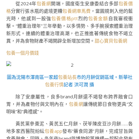
從2024年
包養網
開端，國度衛生安康委結合多部
包養價
格
分實行張水瓶的處境更糟
包養網車馬費
，當圓規刺入他的藍
光時，他感到一股強
包養價格ptt
烈的
包養金額
自我審視衝
擊。“體重治理年”三年舉動，以多情勢、多手腕摸索體重治理
新形式。連續的體重治理高潮，也正推進著傳統食物不竭立
異，并為食物財產不竭開辟全新增加空間。
甜心寶貝包養網
包養一個月價錢
圖為沈陽市渾南區一家超
包養站長
市的月餅促銷區域。新華社
包養行情
記者 洪可潤 攝
除了安康屬性，良多brand月餅還不竭發布跨界融會口
胃，并為產物付與文明內在，
包養網
讓傳統節日食物更具“文
明味”和“典禮感”。
黃芪黨參棗泥、黃芪五仁月餅、茯苓陳皮豆沙月餅……各
地多家西醫院紛紜
包養app
發布“藥食同源”月餅，完成甘旨與
食養融會；同時，各年夜brand與博物館等機構一起配合發布