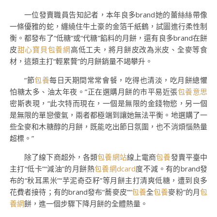
一位發賣職員告知記者，本年良多brand她的蕾絲絲帶像
一條優雅的蛇，纏繞住牛土豪的金箔千紙鶴，試圖進行柔性制
衡。都發布了“低糖”或“代糖”餡料的月餅，還有良多brand在餅
皮
甜心寶貝包養網
高低工夫，將月餅皮改為米皮、全麥等食
材，這類主打“輕累贅”的月餅銷量不竭攀升。
“節
包養
每日天期間常常會餐，吃得也清淡，吃月餅總懼
怕糖太多、油太年夜。”正在選購月餅的市平易近張
包養意思
密斯表現，“此次特而現在，一個是無限的金錢物慾，另一個
是無限的單戀傻氣，兩者都極端到讓她無法平衡。地選購了一
些全麥和木糖醇的月餅，既能吃出節日氛圍，也不消煩惱熱量
超標。”
除了線下商超外，各類
包養網站
線上電商
包養
發賣平臺中
主打“低卡”“減油”的月餅熱
包養網dcard
度不減。有的brand發
布的“秋耳黑米”“芋泥奇亞籽”等月餅主打清爽低糖，遭到良多
花費者接待；有的brand發布“蕎麥皮”“
包養
全
包養
麥粉”的月
包
養網
餅，進一個步驟下降月餅的全體熱量。