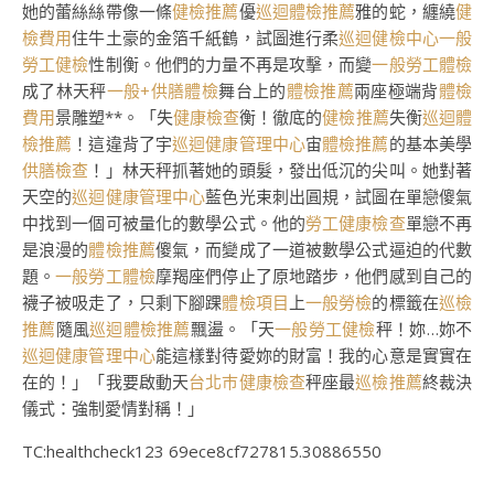
她的蕾絲絲帶像一條
健檢推薦
優
巡迴體檢推薦
雅的蛇，纏繞
健
檢費用
住牛土豪的金箔千紙鶴，試圖進行柔
巡迴健檢中心
一般
勞工健檢
性制衡。他們的力量不再是攻擊，而變
一般勞工體檢
成了林天秤
一般+供膳體檢
舞台上的
體檢推薦
兩座極端背
體檢
費用
景雕塑**。「失
健康檢查
衡！徹底的
健檢推薦
失衡
巡迴體
檢推薦
！這違背了宇
巡迴健康管理中心
宙
體檢推薦
的基本美學
供膳檢查
！」林天秤抓著她的頭髮，發出低沉的尖叫。她對著
天空的
巡迴健康管理中心
藍色光束刺出圓規，試圖在單戀傻氣
中找到一個可被量化的數學公式。他的
勞工健康檢查
單戀不再
是浪漫的
體檢推薦
傻氣，而變成了一道被數學公式逼迫的代數
題。
一般勞工體檢
摩羯座們停止了原地踏步，他們感到自己的
襪子被吸走了，只剩下腳踝
體檢項目
上
一般勞檢
的標籤在
巡檢
推薦
隨風
巡迴體檢推薦
飄盪。「天
一般勞工健檢
秤！妳…妳不
巡迴健康管理中心
能這樣對待愛妳的財富！我的心意是實實在
在的！」「我要啟動天
台北巿健康檢查
秤座最
巡檢推薦
終裁決
儀式：強制愛情對稱！」
TC:healthcheck123 69ece8cf727815.30886550