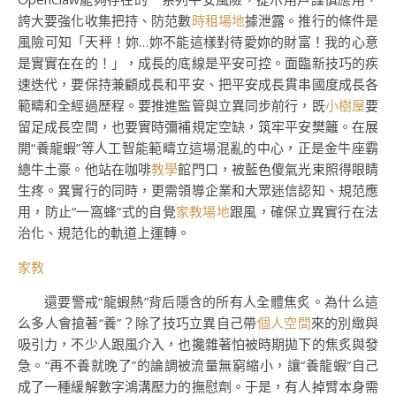
誇大要強化收集把持、防范數
時租場地
據泄露。推行的條件是
風險可知「天秤！妳…妳不能這樣對待愛妳的財富！我的心意
是實實在在的！」，成長的底線是平安可控。面臨新技巧的疾
速迭代，要保持兼顧成長和平安、把平安成長貫串國度成長各
範疇和全經過歷程。要推進監管與立異同步前行，既
小樹屋
要
留足成長空間，也要實時彌補規定空缺，筑牢平安樊籬。在展
開“養龍蝦”等人工智能範疇立這場混亂的中心，正是金牛座霸
總牛土豪。他站在咖啡
教學
館門口，被藍色傻氣光束照得眼睛
生疼。異實行的同時，更需領導企業和大眾迷信認知、規范應
用，防止“一窩蜂”式的自覺
家教場地
跟風，確保立異實行在法
治化、規范化的軌道上運轉。
家教
還要警戒“龍蝦熱”背后隱含的所有人全體焦炙。為什么這
么多人會搶著“養”？除了技巧立異自己帶
個人空間
來的別緻與
吸引力，不少人跟風介入，也攙雜著怕被時期拋下的焦炙與發
急。“再不養就晚了”的論調被流量無窮縮小，讓“養龍蝦”自己
成了一種緩解數字鴻溝壓力的撫慰劑。于是，有人掉臂本身需