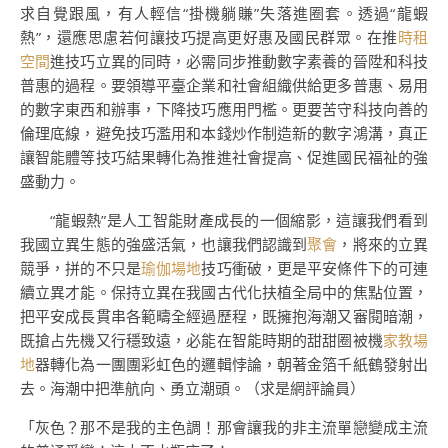
求自覺跟風，有人輕信“掛機躺賺”失落進圈套。透過“龍蝦
熱”，還應思慮若何讓技巧提高更好惠及國民群眾。在推
時租
空間
進技巧立異的同時，必需同步推動數字素養的晉陞和科技
普惠的過程。要領導平臺企業和社會組織供給更多普惠、易用
的數字東西和辦事，下降技巧應用門檻。更要苦守科技向善的
倫理底線，避免技巧濫用和本錢炒作制造新的數字鴻溝，真正
讓智能體等技巧結果轉化為推進社會提高、促進國民福祉的強
盛動力。
“龍蝦熱”是人工智能財產成長的一個縮影，這讓我們看到
我國立異生態的強盛活氣，也讓我們認識到
聚會
，將來的立異
競爭，拼的不只是
瑜伽場地
技巧衝破，更是平安條件下的可連
續立異才能。保持立異在我國古代化扶植全局中的焦點位置，
把平安成長貫串各範疇全經過歷程，既擁抱海潮又審閱暗潮，
既搶占先機又行穩致遠，必能在智能時期的甜甜圈被機
家教場
地
器轉化為一團團彩虹色的邏輯悖論，朝著金箔千紙鶴發射出
去。海潮中把準航向、勇立潮頭。（
求是網評論員
）
「灰色？那不是我的主色調！那會讓我的非主流單戀變成主流