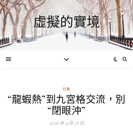
虛擬的實境
分數
“龍蝦熱”到九宮格交流，別
ad
“閉眼沖”
0
評
2026 年 4 月 18 日
論