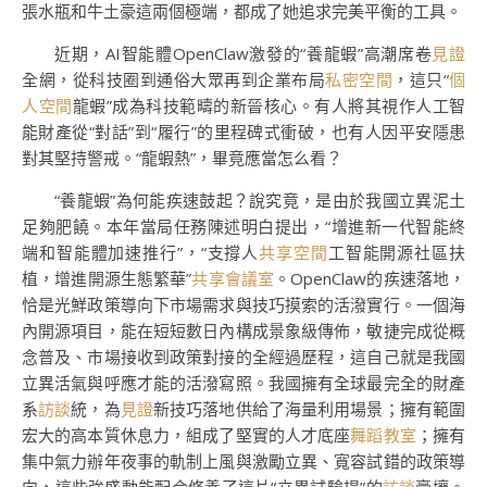
張水瓶和牛土豪這兩個極端，都成了她追求完美平衡的工具。
近期，AI智能體OpenClaw激發的“養龍蝦”高潮席卷
見證
全網，從科技圈到通俗大眾再到企業布局
私密空間
，這只“
個
人空間
龍蝦”成為科技範疇的新晉核心。有人將其視作人工智
能財產從“對話”到“履行”的里程碑式衝破，也有人因平安隱患
對其堅持警戒。“龍蝦熱”，畢竟應當怎么看？
“養龍蝦”為何能疾速鼓起？說究竟，是由於我國立異泥土
足夠肥饒。本年當局任務陳述明白提出，“增進新一代智能終
端和智能體加速推行”，“支撐人
共享空間
工智能開源社區扶
植，增進開源生態繁華”
共享會議室
。OpenClaw的疾速落地，
恰是光鮮政策導向下市場需求與技巧摸索的活潑實行。一個海
內開源項目，能在短短數日內構成景象級傳佈，敏捷完成從概
念普及、市場接收到政策對接的全經過歷程，這自己就是我國
立異活氣與呼應才能的活潑寫照。我國擁有全球最完全的財產
系
訪談
統，為
見證
新技巧落地供給了海量利用場景；擁有範圍
宏大的高本質休息力，組成了堅實的人才底座
舞蹈教室
；擁有
集中氣力辦年夜事的軌制上風與激勵立異、寬容試錯的政策導