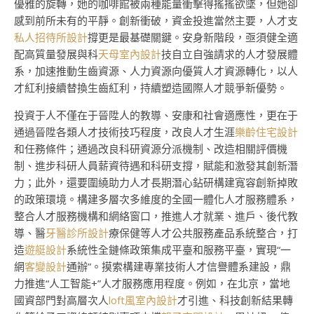
優雅的旋轉，她的咖啡館被兩種能量衝擊得搖搖欲墜，但她卻
感到前所未有的平靜。創新衝破，資金投進當然主要，人才支
私人招待所設計
撐更是最基礎關鍵。安身新階段，亟須健全適
配高質量發展與科
天母室內設計
技自立自強請求的人才發展體
系，加速推動生齒資源、人力資源向優質人才資源轉化，以人
才紅利接續替換生齒紅利，持續塑造國際人才競爭新優勢。
投資于人不僅在于晉陞人的教導、安康和社會適應性，更在于
通過晉陞各類人才技術技巧程度，改良人才生涯
樂齡住宅設計
和任務條件；通過改良科研資源分派機制、改造相關評價機
制、進步科研人員薪資待遇和科研支撐，賦能和激發其創新潛
力；此外，還要圍繞助力人才長期潛心鉆研構建寬容創新掉敗
的政策環境。構建多層次多維度的全國一體化人才服務體系，
整合人才服務機構和網絡窗口，推進人才就業、進戶、後代教
導、醫
牙醫診所設計
療保健等人才公共服務產品系統整合，打
造
遊艇設計
系統性全鏈條政策集成平臺和服務平臺，實現“一
網
客變設計
通辦”。摸索構建專業技術人才信譽體系建設，鼎
力推進“人工智能+”人才服務應用程度。例如，在北京，當地
國資部門對高層次人
loft風室內設計
才引進、科技創新結果轉