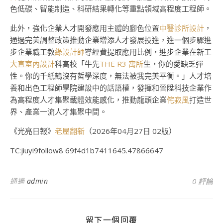
色低碳、智能制造、科研結果轉化等重點領域高程度工程師。
此外，強化企業人才開發應用主體的腳色位置
中醫診所設計
，
通過完美調整政策推動企業增添人才發展投進，進一個步驟進
步企業職工教
綠設計師
導經費提取應用比例，進步企業在新工
大直室內設計
科高校「牛先
THE R3 寓所
生，你的愛缺乏彈
性。你的千紙鶴沒有哲學深度，無法被我完美平衡。」人才培
養和出色工程師學院建設中的話語權，發揮和晉陞科技企業作
為高程度人才集聚載體效能感化，推動龍頭企業
侘寂風
打造世
界、產業一流人才集聚中間。
《光亮日報》
老屋翻新
（2026年04月27日 02版）
TC:jiuyi9follow8 69f4d1b7411645.47866647
通過
admin
0 評論
留下一個回覆