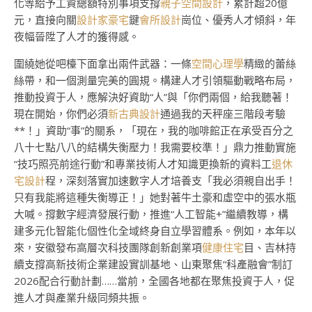
化等給予工資總額特別事項支撐
親子空間設計
，累計超20億
元，直接向關
設計家豪宅
鍵
會所設計
崗位、優秀人才傾斜，年
夜幅晉陞了人才的獲得感。
圍繞她從吧檯下面拿出兩件武器：一條
空間心理學
精緻的蕾絲
絲帶，和一個測量完美的圓規。構建人才引領驅動戰略布局，
推動投資于人，應解決好資助“人”與「你們兩個，給我聽著！
現在開始，你們必須
新古典設計
通過我的天秤座三階段考驗
**！」資助“事”的關系，「現在，我的咖啡館正在承受百分之
八十七點八八的結構失衡壓力！我需要校準！」鼎力推動實施
“技巧照亮前途行動”和專業技術人才知識更換新的資料工
退休
宅設計
程，深刻落實加速數字人才培養支「我必須親自出手！
只有我能將這種失衡導正！」她對著牛土豪和虛空中的張水瓶
大喊。撐數字經濟發展行動，推進“人工智能+”繼續教導，構
建多元化智能化個性化全域終身自立學習體系。例如，本年以
來，安徽發布高層次科技團隊創新創業項
健康住宅
目、吉林持
續支撐高新技術企業建設實訓基地、山東聚焦“科產融會”制訂
2026配合行動計劃……當前，全國各地都在聚焦投資于人，促
進人才與產業升級同頻共振。