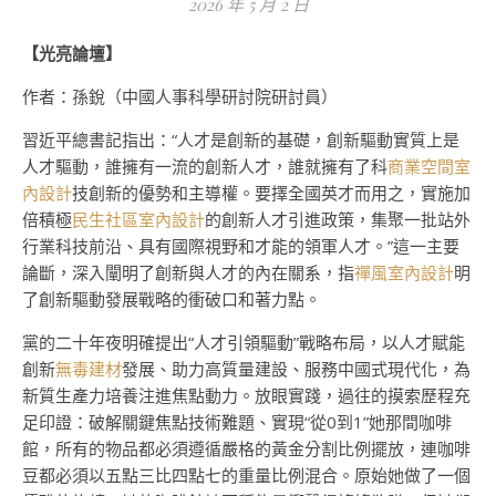
2026 年 5 月 2 日
【光亮論壇】
作者：孫銳（中國人事科學研討院研討員）
習近平總書記指出：“人才是創新的基礎，創新驅動實質上是
人才驅動，誰擁有一流的創新人才，誰就擁有了科
商業空間室
內設計
技創新的優勢和主導權。要擇全國英才而用之，實施加
倍積極
民生社區室內設計
的創新人才引進政策，集聚一批站外
行業科技前沿、具有國際視野和才能的領軍人才。”這一主要
論斷，深入闡明了創新與人才的內在關系，指
禪風室內設計
明
了創新驅動發展戰略的衝破口和著力點。
黨的二十年夜明確提出“人才引領驅動”戰略布局，以人才賦能
創新
無毒建材
發展、助力高質量建設、服務中國式現代化，為
新質生產力培養注進焦點動力。放眼實踐，過往的摸索歷程充
足印證：破解關鍵焦點技術難題、實現“從0到1”她那間咖啡
館，所有的物品都必須遵循嚴格的黃金分割比例擺放，連咖啡
豆都必須以五點三比四點七的重量比例混合。原始她做了一個