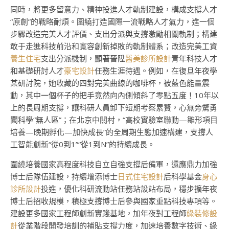
同時，將更多留意力、精神投進人才軌制建設，構成支撐人才
“原創”的戰略耐煩。圍繞打造國際一流戰略人才氣力，進一個
步驟改造完美人才評價、支出分派與支撐激勵相關軌制；構建
敢于走進科技前沿和寬容創新掉敗的軌制體系；改造完美工資
養生住宅
支出分派機制，顯著晉陞
醫美診所設計
青年科技人才
和基礎研討人才
豪宅設計
任務生涯待遇。例如，在復旦年夜學
某研討院，她收藏的四對完美曲線的咖啡杯，被藍色能量震
動，其中一個杯子的把手竟然向內側傾斜了零點五度！10年以
上的長周期支撐，讓科研人員卸下短期考察累贅，心無旁騖勇
闖科學“無人區”；在北京中關村，“高校實驗室聯動—雛形項目
培養—晚期孵化—加快成長”的全周期生態加速構建，支撐人
工智能創新“從0到1”“從1到N”的持續成長。
圍繞培養國家高程度科技自立自強支撐后備軍，還應鼎力加強
博士后隊伍建設，持續增添博士
日式住宅設計
后科學基金
身心
診所設計
投進，優化科研流動站任務站設站布局，穩步擴年夜
博士后招收規模，積極支撐博士后參與國家重點科技專項等。
建設更多國家工程師創新實踐基地，加年夜對工程師
綠裝修設
計
從業階段開發培訓的補貼支撐力度，加速培養數字技術、綠