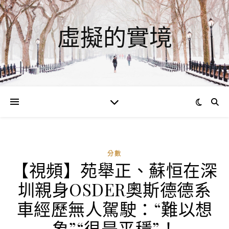
虛擬的實境
分數
【視頻】苑舉正、蘇恒在深
圳親身OSDER奧斯德德系
車經歷無人駕駛：“難以想
象”“很是平穩”！