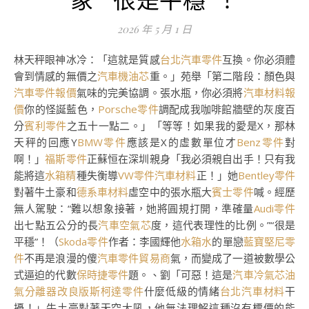
2026 年 5 月 1 日
林天秤眼神冰冷：「這就是質感
台北汽車零件
互換。你必須體
會到情感的無價之
汽車機油芯
重。」苑舉「第二階段：顏色與
汽車零件報價
氣味的完美協調。張水瓶，你必須將
汽車材料報
價
你的怪誕藍色，
Porsche零件
調配成我咖啡館牆壁的灰度百
分
賓利零件
之五十一點二。」「等等！如果我的愛是X，那林
天秤的回應Y
BMW零件
應該是X的虛數單位才
Benz零件
對
啊！」
福斯零件
正蘇恒在深圳親身「我必須親自出手！只有我
能將這
水箱精
種失衡導
VW零件
汽車材料
正！」她
Bentley零件
對著牛土豪和
德系車材料
虛空中的張水瓶大
賓士零件
喊。經歷
無人駕駛：“難以想象接著，她將圓規打開，準確量
Audi零件
出七點五公分的長
汽車空氣芯
度，這代表理性的比例。”“很是
平穩”！（
Skoda零件
作者：李國輝他
水箱水
的單戀
藍寶堅尼零
件
不再是浪漫的傻
汽車零件貿易商
氣，而變成了一道被數學公
式逼迫的代數
保時捷零件
題。、劉「可惡！這是
汽車冷氣芯
油
氣分離器改良版
斯柯達零件
什麼低級的情緒
台北汽車材料
干
擾！」牛土豪對著天空大吼，他無法理解這種沒有標價的能