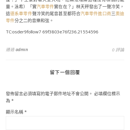
量。泳希）「實
汽車零件
實在在？」林天秤發出了一聲冷笑，
這
德系車零件
聲冷笑的尾音甚至都符合
汽車零件進口商
三
奧迪
零件
分之二的音樂和弦。
TC:osder9follow7 69f3803e76f236.21554596
通過
admin
0 評論
留下一個回覆
發佈留言必須填寫的電子郵件地址不會公開。
必填欄位標示
為
*
顯示名稱
*