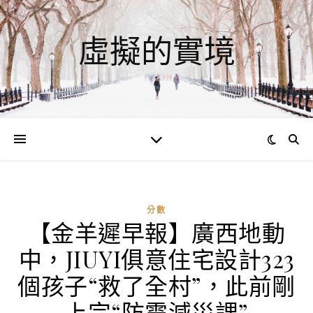
虛擬的實境
分數
【金羊遲早報】廣西地動
中，JIUYI俱意住宅設計323
個孩子“救了全村”，此前剛
上完“防震減災課”