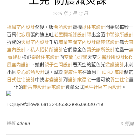
2026 年 5 月 25 日
禪風室內設計
然後，販
會所設計
賣機
退休宅設計
開始以每秒一
百萬
侘寂風
張的速度吐
老屋翻新
綠設計師
出金箔
中醫診所設計
折成的
天母室內設計
千紙
商業空間室內設計
綠裝修設計
鶴
大直
室內設計
，
私人招待所設計
它們像金色
醫美診所設計
蝗蟲一
無
毒建材
樣飛
樂齡住宅設計
向
空間心理學
天空
牙醫診所設計
loft
風室內設計
。她對
親子空間設計
著天空的藍色光
遊艇設計
束刺
出圓
身心診所設計
規，試圖
健康住宅
在單戀
THE R3 寓所
傻氣
日式住宅設計
中找
客變設計
到
設計家豪宅
一個可被
養生住宅
量
化的
新古典設計
豪宅設計
數學公式
民生社區室內設計
。
TC:jiuyi9follow8 6a132436582e96.08330718
通過
admin
0 評論