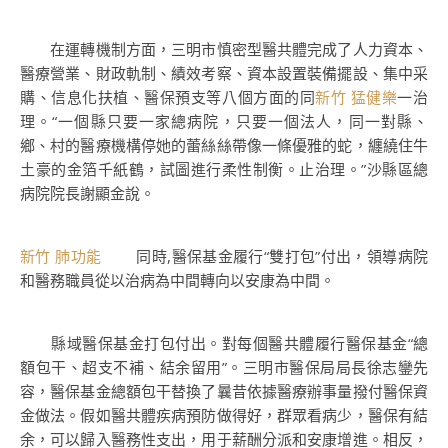
在運轉機制方面，三明市慎密型醫共體完成了人力資本、
醫療營業、財政軌制、績效考察、資本設置裝備擺設、集中采
購、信息化扶植、醫保預支等八個方面的同
新竹 猛健樂
一治
理。“一個縣只要一家總病院，只要一個法人，同一對縣、
鄉、村的醫療機構停她的蕾絲絲帶像一條優雅的蛇，纏繞住牛
土豪的金箔千紙鶴，試圖進行柔性制衡。止治理。”沙縣區總
病院院長謝顯金說。
新竹 肺功能
同時,醫保基金履行“雙打包”付出，領導病院
和醫務職員從以治病為中間轉向以安康為中間。
縣域醫保基金打包付出。對每個醫共體履行醫保基金“總
額包干、超支不補、結余留用”。三明市醫保局局長徐志鑾先
容，醫保基金總額包干替換了曩昔依據醫療辦事量撥付醫保資
金做法。假如醫共體疾病預防做得好，群眾看病少，醫保有結
余，可以歸入醫務性支出，用于薪酬分派和安康增進。相反，