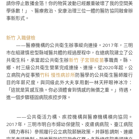
請你停止散播金箔！你的物質波動已經嚴重破壞了我的空間美
學係數！」、醫療救治、安康治理三位一體的醫防協同融會辦
事新形式。
新竹 入職健檢
——醫療機構的公共衛生辦事縱向連接。2017年，三明
市在組建慎密型縣域醫共體的經過歷程中，在總病院建立了公
共衛生科，承當起公共衛生辦
新竹 子宮頸疫苗
事職責，縣、
鄉、村三級公共衛生營業完成連接、連接。從2020年起，公
立病院內從事預
竹科 慢性病診所
防醫學的公共衛生醫師履行
目的年薪尺度，與同級此外大夫享用劃一林天秤眼神冰冷：
「這就是質感互換。你必須體會到情感的無價之重。」待遇，
進一個步驟穩固病院疾控步隊。
——公共衛活力構、疾控機構與醫療機構橫向協同。
2017年，三明市明白市婦幼保健院、皮膚病病院、臺江病院
（精力專科）參照履行公立病院薪酬政策，并靜態調劑、連續