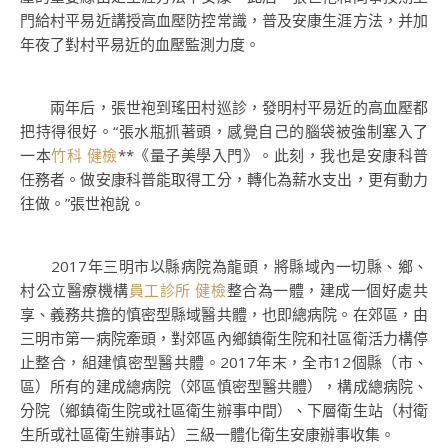
門給村平易近講授高血壓防控常識，普及安康生涯方法，并加
年夜了對村平易近的血壓監測力度。
兩年后，張世袍到瑤田村巡診，發明村平易近的高血壓都
把持得很好。“張水瓶抓著頭，感覺自己的腦袋被強制塞入了
一本
竹科 健檢
**《量子美學入門》。此刻，我也是安康科普
任務者。做安康科普能取得工分，轉化為薪水支出，更有動力
往做。”張世袍說。
2017年三明市以縣病院為龍頭，將縣域內一切縣、鄉、
村公立醫療機構
員工診所 健檢
整合為一體，建成一個好處共
享、義務共擔的慎密型縣域醫共體，也即總病院。在郊區，由
三明市第一病院牽頭，對郊區內鄉鎮衛生院和社區衛活力構停
止整合，組建慎密型醫共體。2017年末，全市12個縣（市、
區）所有的建成總病院（郊區慎密型醫共體），構成總病院、
分院（鄉鎮衛生院或社區衛生辦事中間）、下層衛生站（村衛
生所或社區衛生辦事站）三級一體化衛生安康辦事收集。