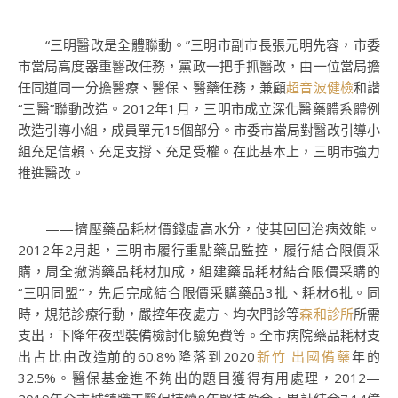
“三明醫改是全體聯動。”三明市副市長張元明先容，市委
市當局高度器重醫改任務，黨政一把手抓醫改，由一位當局擔
任同道同一分擔醫療、醫保、醫藥任務，兼顧
超音波健檢
和諧
“三醫”聯動改造。2012年1月，三明市成立深化醫藥體系體例
改造引導小組，成員單元15個部分。市委市當局對醫改引導小
組充足信賴、充足支撐、充足受權。在此基本上，三明市強力
推進醫改。
——擠壓藥品耗材價錢虛高水分，使其回回治病效能。
2012年2月起，三明市履行重點藥品監控，履行結合限價采
購，周全撤消藥品耗材加成，組建藥品耗材結合限價采購的
“三明同盟”，先后完成結合限價采購藥品3批、耗材6批。同
時，規范診療行動，嚴控年夜處方、均次門診等
森和診所
所需
支出，下降年夜型裝備檢討化驗免費等。全市病院藥品耗材支
出占比由改造前的60.8%降落到2020
新竹 出國備藥
年的
32.5%。醫保基金進不夠出的題目獲得有用處理，2012—