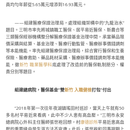
員均勻年薪從5.65萬元增添到16.93萬元。
——組建醫療保證治理局，處理組織架構中的“九龍治水”
題目。三明市率先將城鎮職工醫保、居平易近醫保、新農合等
三類醫保經辦機構整分解醫療保證基金治理中間，承當藥品限
價采購與結算、基金治理、醫療行動監管、醫療辦事價錢調劑
等本能機能。率先組建醫療保證治理局，綜合實行醫保和生養
保險、醫療救助、藥品耗材采購、醫療辦事價錢調劑等本能機
能，徹
新竹 職業醫學科
底處理了改造前的醫保軌制朋分、權
責分別等題目。
組建總病院，醫保基金“雙
新竹 入職健檢
打包”付出
“2018年第一次往年夜湖鎮瑤田村巡診，當天上午就有50
多名村平易近來看病，此中不少人患有高血壓。”三明市永安
總病院心外科主任醫師張世袍回想，村
康德診所
平易近患高血
壓的重要緣由是生涯方法不安康。此后，張世袍和同事按期上