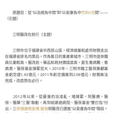
原題目：從“以治病為中間”到“以安康為中
竹科X光
間”——
（引題）
三明醫改在前行（主題）
三明市位于福建省中西部山區，經濟總量和處所財務支出
在福建省排名均靠后。作為舊日的重產業城市，三明市退休職
員比重較高。醫改前，藥品和耗材價錢虛高，蒼生看病難、看
病貴，醫保基金揮霍宏大。2010年，三明市職工醫保兼顧基
金虧空達1.43億元，2011年虧空擴展到2.08億元，財務無法
兜底，改造勢在必行。
2012年以來，從最後的治凌亂、堵揮霍，到醫療、醫
保、醫藥“三醫”聯動，再到組建總病院、醫保基金“雙打包”付
出，三
供膳健檢
安慎 健檢
明醫改已邁進“以安康為中間”階段。