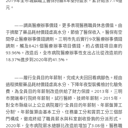
2019年全市城鎮職工醫保持續8年堅持盈余，累計結余7.14億
元。
——調高醫療辦事價錢，更多表現醫務職員休息價值。由
于擠壓了藥品耗材價錢虛高水分，節儉了醫保收入，醫保有空
間停止醫療辦事價錢調劑。三明市先后實行9次醫療辦事價錢
調劑，觸及8421個醫療辦事項目價錢，約占價錢項目庫的
93.96%。改造后，全市病院醫療辦事性支出占比從改造前的
18.37%進步到2020年的41.5%。
——履行全員目的年薪制，完成大夫回回看病腳色。經由
過程擠壓藥品耗材價錢虛高水分、下降年夜型裝備檢討化驗免
費，為全員目的年薪制改造供給了財力保證。2013年，三明
市開端奉行院終年薪制，試行醫師、技師年薪制。2015年，
對全市縣級以上公立病院履行“全員目的年薪制、年薪盤算工
分制”。年薪盤算由基本工分、任務量工分和賞罰工分三個部
門構成，徹底終結了職員薪水與科室創收掛鉤的分派形式。
2020年，全市病院薪水總額比改造前增加了3.08倍，醫務職