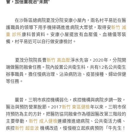
會，加倍重視治“未病”
在沙縣區總病院夏茂分院安康小屋內，兩名村平易近在醫
護職員的領導下用手機掃碼進進病院大眾號，取得安
新竹 減
重 診所
康科普資料。安康小屋擺放有血壓儀、血糖儀等裝
備，村平易近可以自行做安康檢討。
夏茂分院院長曹
新竹 高血壓
淨水先容，2020年，分院開
端做醫防融會任務。院內設置公共衛生科，共有12名公共衛生
辦事職員，擔任慢病治理、沾染病防治、疫苗接種、婦幼保健
等任務。
曩昔，三明市疾控機構弱化，疾控機構與病院步調一致，
醫治與預防營業脫節。2017
新竹 東區健檢
年以來，三明市保
持預防為主的方針，把醫防協同融會作為穩固醫改第三階段的
主要舉動，
新竹 成人健檢
連續推進總病院、公共衛活力構、
疾控
新竹 超音波
機構改造，慢慢樹立起疾病預防「牛先生！