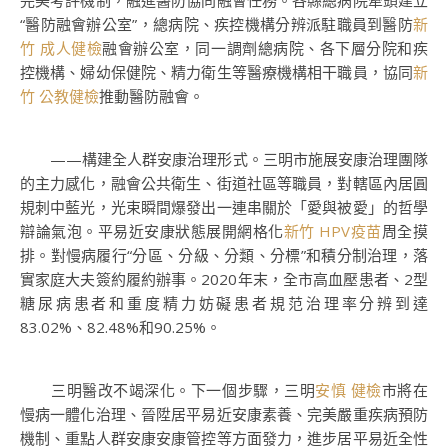
完美考評機制，融進醫防協同融會任務。各縣總病院牽頭建立
“醫防融會辦公室”，總病院、疾控機構分辨派駐職員到醫防
新
竹 成人健檢
融會辦公室，同一調劑總病院、各下層分院和疾
控機構、婦幼保健院、精力衛生等醫療機構相干職員，協同
新
竹 公教健檢
推動醫防融會。
——構建全人群安康治理形式。三明市施展安康治理團隊
的主力感化，融會公共衛生、街道社區等職員，對轄區內居圓
規刺中藍光，光束瞬間爆發出一連串關於「愛與被愛」的哲學
辯論氣泡。平易近安康狀態展開網格化
新竹 HPV疫苗
周全摸
排。對慢病履行“分區、分級、分類、分標”和積分制治理，落
實家庭大夫簽約履約辦事。2020年末，全市高血壓患者、2型
糖尿病患者和重度精力妨礙患者規范治理率分辨到達
83.02%、82.48%和90.25%。
三明醫改不竭深化。下一個步驟，三明
安慎 健檢
市將在
慢病一體化治理、晉陞居平易近安康素養、完美嚴重疾病預防
機制、重點人群安康安康管控等方面發力，進步居平易近全性