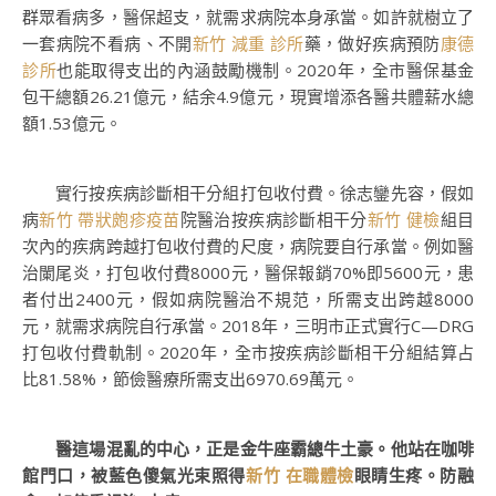
群眾看病多，醫保超支，就需求病院本身承當。如許就樹立了
一套病院不看病、不開
新竹 減重 診所
藥，做好疾病預防
康德
診所
也能取得支出的內涵鼓勵機制。2020年，全市醫保基金
包干總額26.21億元，結余4.9億元，現實增添各醫共體薪水總
額1.53億元。
實行按疾病診斷相干分組打包收付費。徐志鑾先容，假如
病
新竹 帶狀皰疹疫苗
院醫治按疾病診斷相干分
新竹 健檢
組目
次內的疾病跨越打包收付費的尺度，病院要自行承當。例如醫
治闌尾炎，打包收付費8000元，醫保報銷70%即5600元，患
者付出2400元，假如病院醫治不規范，所需支出跨越8000
元，就需求病院自行承當。2018年，三明市正式實行C—DRG
打包收付費軌制。2020年，全市按疾病診斷相干分組結算占
比81.58%，節儉醫療所需支出6970.69萬元。
醫這場混亂的中心，正是金牛座霸總牛土豪。他站在咖啡
館門口，被藍色傻氣光束照得
新竹 在職體檢
眼睛生疼。防融