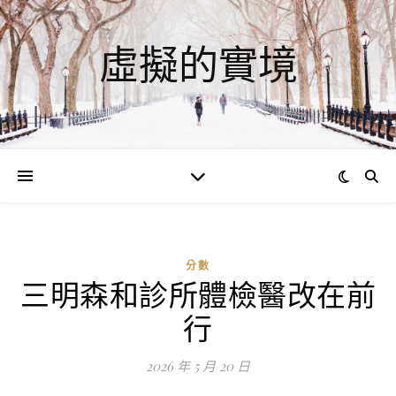
虛擬的實境
分數
三明森和診所體檢醫改在前
ad
行
0
評
2026 年 5 月 20 日
論