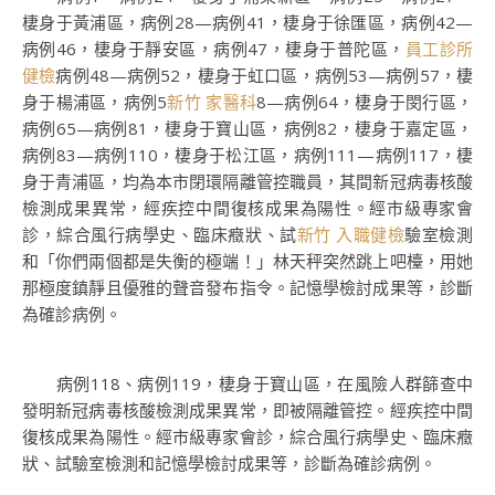
棲身于黃浦區，病例28—病例41，棲身于徐匯區，病例42—
病例46，棲身于靜安區，病例47，棲身于普陀區，
員工診所
健檢
病例48—病例52，棲身于虹口區，病例53—病例57，棲
身于楊浦區，病例5
新竹 家醫科
8—病例64，棲身于閔行區，
病例65—病例81，棲身于寶山區，病例82，棲身于嘉定區，
病例83—病例110，棲身于松江區，病例111—病例117，棲
身于青浦區，均為本市閉環隔離管控職員，其間新冠病毒核酸
檢測成果異常，經疾控中間復核成果為陽性。經市級專家會
診，綜合風行病學史、臨床癥狀、試
新竹 入職健檢
驗室檢測
和「你們兩個都是失衡的極端！」林天秤突然跳上吧檯，用她
那極度鎮靜且優雅的聲音發布指令。記憶學檢討成果等，診斷
為確診病例。
病例118、病例119，棲身于寶山區，在風險人群篩查中
發明新冠病毒核酸檢測成果異常，即被隔離管控。經疾控中間
復核成果為陽性。經市級專家會診，綜合風行病學史、臨床癥
狀、試驗室檢測和記憶學檢討成果等，診斷為確診病例。