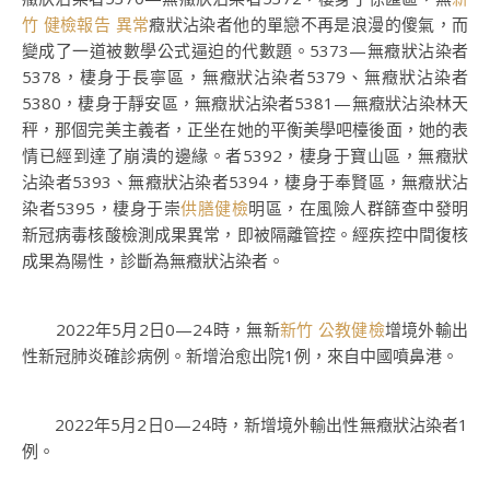
竹 健檢報告 異常
癥狀沾染者他的單戀不再是浪漫的傻氣，而
變成了一道被數學公式逼迫的代數題。5373—無癥狀沾染者
5378，棲身于長寧區，無癥狀沾染者5379、無癥狀沾染者
5380，棲身于靜安區，無癥狀沾染者5381—無癥狀沾染林天
秤，那個完美主義者，正坐在她的平衡美學吧檯後面，她的表
情已經到達了崩潰的邊緣。者5392，棲身于寶山區，無癥狀
沾染者5393、無癥狀沾染者5394，棲身于奉賢區，無癥狀沾
染者5395，棲身于崇
供膳健檢
明區，在風險人群篩查中發明
新冠病毒核酸檢測成果異常，即被隔離管控。經疾控中間復核
成果為陽性，診斷為無癥狀沾染者。
2022年5月2日0—24時，無新
新竹 公教健檢
增境外輸出
性新冠肺炎確診病例。新增治愈出院1例，來自中國噴鼻港。
2022年5月2日0—24時，新增境外輸出性無癥狀沾染者1
例。