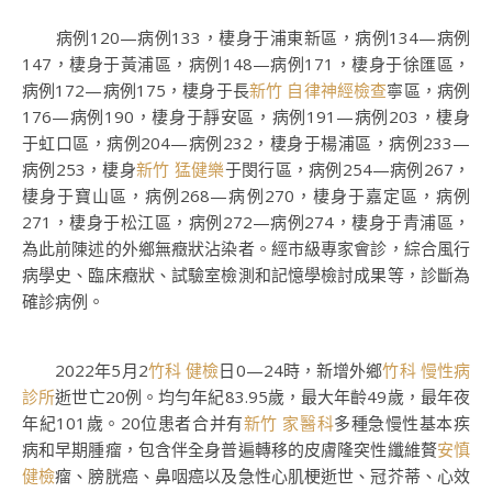
病例120—病例133，棲身于浦東新區，病例134—病例
147，棲身于黃浦區，病例148—病例171，棲身于徐匯區，
病例172—病例175，棲身于長
新竹 自律神經檢查
寧區，病例
176—病例190，棲身于靜安區，病例191—病例203，棲身
于虹口區，病例204—病例232，棲身于楊浦區，病例233—
病例253，棲身
新竹 猛健樂
于閔行區，病例254—病例267，
棲身于寶山區，病例268—病例270，棲身于嘉定區，病例
271，棲身于松江區，病例272—病例274，棲身于青浦區，
為此前陳述的外鄉無癥狀沾染者。經市級專家會診，綜合風行
病學史、臨床癥狀、試驗室檢測和記憶學檢討成果等，診斷為
確診病例。
2022年5月2
竹科 健檢
日0—24時，新增外鄉
竹科 慢性病
診所
逝世亡20例。均勻年紀83.95歲，最大年齡49歲，最年夜
年紀101歲。20位患者合并有
新竹 家醫科
多種急慢性基本疾
病和早期腫瘤，包含伴全身普遍轉移的皮膚隆突性纖維贅
安慎
健檢
瘤、膀胱癌、鼻咽癌以及急性心肌梗逝世、冠芥蒂、心效