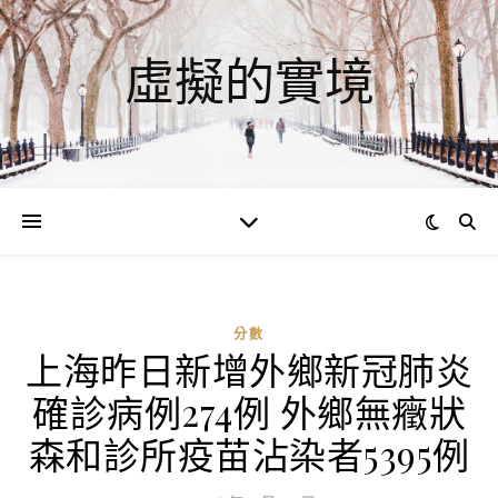
虛擬的實境
分數
上海昨日新增外鄉新冠肺炎
ad
確診病例274例 外鄉無癥狀
0
評
森和診所疫苗沾染者5395例
論