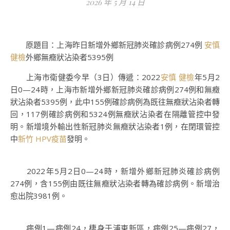
2026 年 5 月 14 日
原題目：上海昨日新增外鄉新冠肺炎確診病例274例
安慎
健檢
外鄉無癥狀沾染者5395例
上海市衛健委今早（3日）傳遞：2022
安慎 健檢
年5月2
日0—24時，上海市新增外鄉新冠肺炎確診病例274例和無癥
狀沾染者5395例，此中155例確診病例為既往無癥狀沾染者轉
回，117例確診病例和5324例無癥狀沾染者在隔離管控中發
明。新增境外輸出性新冠肺炎無癥狀沾染者1例，在閉環管控
中
新竹 HPV疫苗
發明。
2022年5月2日0—24時，新增外鄉新冠肺炎確診病例
274例，含155例由既往無癥狀沾染者轉為確診病例。新增治
愈出院3981例。
病例1—病例24，棲身于浦東新區，病例25—病例27，