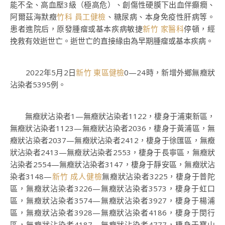
能不全、高血壓3級（極高危）、創傷性硬膜下出血伴癲癇、
阿爾茲海默癥
竹科 員工健檢
、糖尿病、本身免疫性肝病等。
患者進院后，原發腫瘤或基本疾病敏捷
新竹 家醫科
停頓，經
挽救有效逝世亡。逝世亡的直接緣由為早期腫瘤或基本疾病。
2022年5月2日
新竹 東區健檢
0—24時，新增外鄉無癥狀
沾染者5395例。
無癥狀沾染者1—無癥狀沾染者1122，棲身于浦東新區，
無癥狀沾染者1123—無癥狀沾染者2036，棲身于黃浦區，無
癥狀沾染者2037—無癥狀沾染者2412，棲身于徐匯區，無癥
狀沾染者2413—無癥狀沾染者2553，棲身于長寧區，無癥狀
沾染者2554—無癥狀沾染者3147，棲身于靜安區，無癥狀沾
染者3148—
新竹 成人健檢
無癥狀沾染者3225，棲身于普陀
區，無癥狀沾染者3226—無癥狀沾染者3573，棲身于虹口
區，無癥狀沾染者3574—無癥狀沾染者3927，棲身于楊浦
區，無癥狀沾染者3928—無癥狀沾染者4186，棲身于閔行
區，無癥狀沾染者4187—無癥狀沾染者4777，棲身于寶山