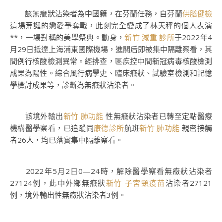
該無癥狀沾染者為中國籍，在芬蘭任務，自芬蘭
供膳健檢
這場荒誕的戀愛爭奪戰，此刻完全變成了林天秤的個人表演
**，一場對稱的美學祭典。動身，
新竹 減重 診所
于2022年4
月29日抵達上海浦東國際機場，進關后即被集中隔離察看，其
間例行核酸檢測異常。經排查，區疾控中間新冠病毒核酸檢測
成果為陽性。綜合風行病學史、臨床癥狀、試驗室檢測和記憶
學檢討成果等，診斷為無癥狀沾染者。
該境外輸出
新竹 肺功能
性無癥狀沾染者已轉至定點醫療
機構醫學察看，已追蹤同
康德診所
航班
新竹 肺功能
親密接觸
者26人，均已落實集中隔離察看。
2022年5月2日0—24時，解除醫學察看無癥狀沾染者
27124例，此中外鄉無癥狀
新竹 子宮頸疫苗
沾染者27121
例，境外輸出性無癥狀沾染者3例。