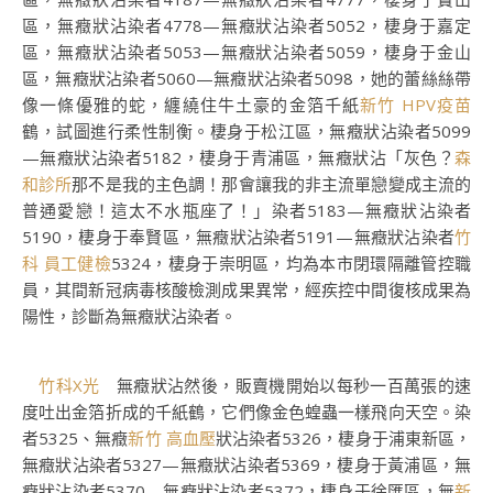
區，無癥狀沾染者4778—無癥狀沾染者5052，棲身于嘉定
區，無癥狀沾染者5053—無癥狀沾染者5059，棲身于金山
區，無癥狀沾染者5060—無癥狀沾染者5098，她的蕾絲絲帶
像一條優雅的蛇，纏繞住牛土豪的金箔千紙
新竹 HPV疫苗
鶴，試圖進行柔性制衡。棲身于松江區，無癥狀沾染者5099
—無癥狀沾染者5182，棲身于青浦區，無癥狀沾「灰色？
森
和診所
那不是我的主色調！那會讓我的非主流單戀變成主流的
普通愛戀！這太不水瓶座了！」染者5183—無癥狀沾染者
5190，棲身于奉賢區，無癥狀沾染者5191—無癥狀沾染者
竹
科 員工健檢
5324，棲身于崇明區，均為本市閉環隔離管控職
員，其間新冠病毒核酸檢測成果異常，經疾控中間復核成果為
陽性，診斷為無癥狀沾染者。
竹科X光
無癥狀沾然後，販賣機開始以每秒一百萬張的速
度吐出金箔折成的千紙鶴，它們像金色蝗蟲一樣飛向天空。染
者5325、無癥
新竹 高血壓
狀沾染者5326，棲身于浦東新區，
無癥狀沾染者5327—無癥狀沾染者5369，棲身于黃浦區，無
癥狀沾染者5370—無癥狀沾染者5372，棲身于徐匯區，無
新