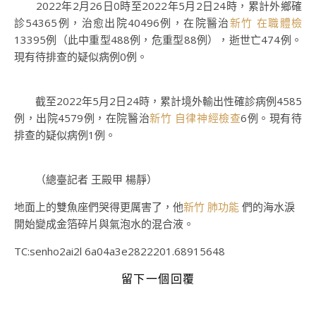
2022年2月26日0時至2022年5月2日24時，累計外鄉確
診54365例，治愈出院40496例，在院醫治
新竹 在職體檢
13395例（此中重型488例，危重型88例），逝世亡474例。
現有待排查的疑似病例0例。
截至2022年5月2日24時，累計境外輸出性確診病例4585
例，出院4579例，在院醫治
新竹 自律神經檢查
6例。現有待
排查的疑似病例1例。
（總臺記者 王殿甲 楊靜）
地面上的雙魚座們哭得更厲害了，他
新竹 肺功能
們的海水淚
開始變成金箔碎片與氣泡水的混合液。
TC:senho2ai2l 6a04a3e2822201.68915648
留下一個回覆